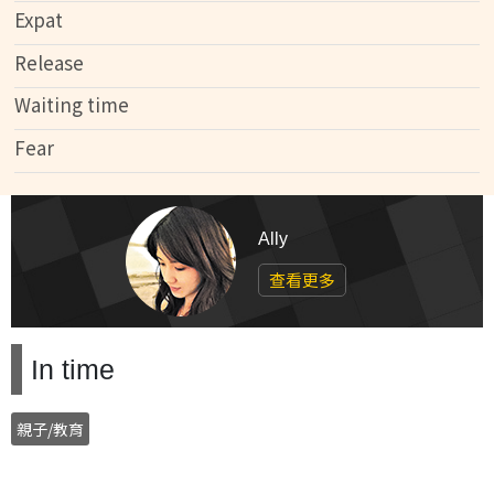
Expat
Release
Waiting time
Fear
Ally
查看更多
In time
親子/教育