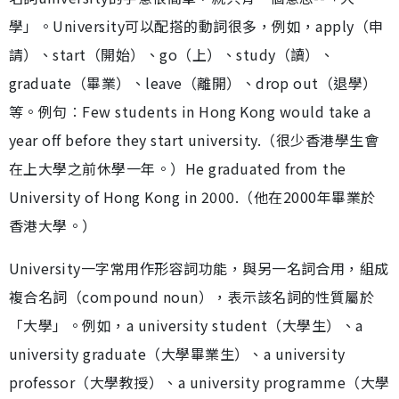
學」。University可以配搭的動詞很多，例如，apply（申
請）、start（開始）、go（上）、study（讀）、
graduate（畢業）、leave（離開）、drop out（退學）
等。例句︰Few students in Hong Kong would take a
year off before they start university.（很少香港學生會
在上大學之前休學一年。）He graduated from the
University of Hong Kong in 2000.（他在2000年畢業於
香港大學。）
University一字常用作形容詞功能，與另一名詞合用，組成
複合名詞（compound noun），表示該名詞的性質屬於
「大學」。例如，a university student（大學生）、a
university graduate（大學畢業生）、a university
professor（大學教授）、a university programme（大學