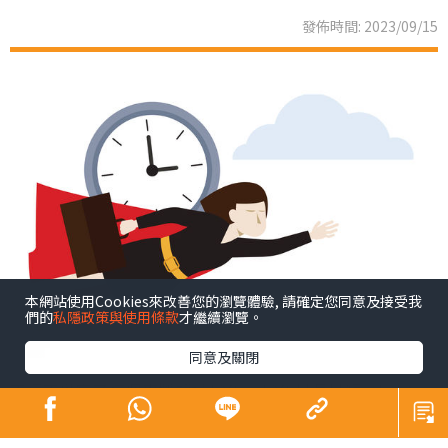
發佈時間: 2023/09/15
本網站使用Cookies來改善您的瀏覽體驗, 請確定您同意及接受我
們的
私隱政策與使用條款
才繼續瀏覽。
同意及關閉
不經不覺寫了這個專欄超過12年。12年是長是短（Is 12
years a long time or a short time？）相信大家站於不同