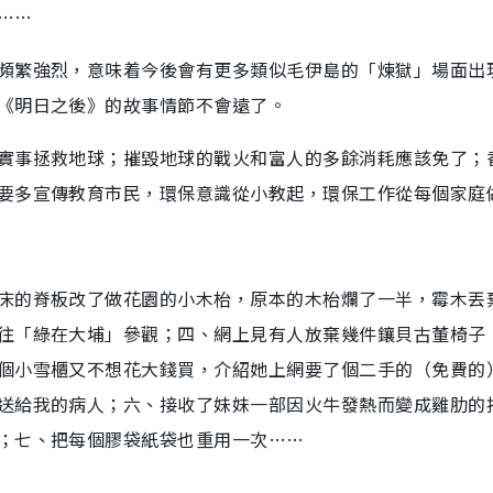
……
頻繁強烈，意味着今後會有更多類似毛伊島的「煉獄」場面出
《明日之後》的故事情節不會遠了。
實事拯救地球；摧毀地球的戰火和富人的多餘消耗應該免了；
要多宣傳教育市民，環保意識從小教起，環保工作從每個家庭
床的脊板改了做花園的小木枱，原本的木枱爛了一半，霉木丟
往「綠在大埔」參觀；四、網上見有人放棄幾件鑲貝古董椅子
個小雪櫃又不想花大錢買，介紹她上網要了個二手的（免費的
送給我的病人；六、接收了妹妹一部因火牛發熱而變成雞肋的
；七、把每個膠袋紙袋也重用一次……