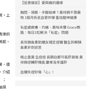
【若善健談】愛與痛的邊緣
胸悶、頭脹、手腳麻痺？黃祥興不靠藥
現。上
物 1個月拆走血管炸彈 重拾醒神健康
私密處痕癢、灼痛、異味來襲 Grace教
路：每日1粒解決「私密」問題
香港的
做起。
長效胰島素助糖友穩定控糖 醫生拆解胰
島素針劑迷思
唔止面黃 生痘痘 長期攰都可能肝損傷 黃
祥興逆轉肝機能 慶幸及早護肝
棄，還
，介紹
血糖失控好傷「心」!
）；
抽濕