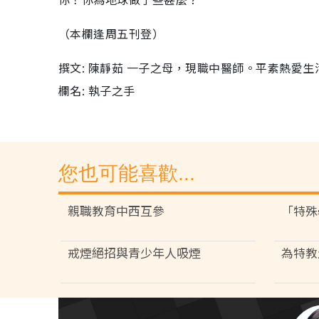
（本欄逢周五刊登）
撰文: 陳靜茹 一子之母，現職中醫師。平素熱愛
欄名: 執子之手
您也可能喜歡...
親職教育中西互參
「特殊
戒煙絕招與青少年人吸煙
為特教