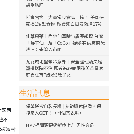
轉脂肪肝
折壽食物｜大量常見食品上榜！ 美國研
究揭1類型食物 頻食死亡風險激增17%
仙草農藥丨內地仙草驗出農藥超標 台灣
「鮮芋仙」及「CoCo」疑涉事 供應商急
澄清：未流入市面
九龍城地盤奪命意外丨安全經理疑失足
墮樓送院不治 死者為39歲兩孩爸爸屬家
庭支柱育7歲及3歲子女
生活訊息
保單逆按自製長糧 | 充裕退休儲備 + 保
杜蘇芮
障家人GET！（附個案說明）
避不
HPV相關頭頸癌新症上升 男性高危
彿被滅村