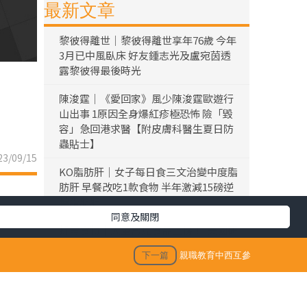
最新文章
黎彼得離世｜黎彼得離世享年76歲 今年
3月已中風臥床 好友鍾志光及盧宛茵透
露黎彼得最後時光
陳浚霆｜《愛回家》風少陳浚霆歐遊行
山出事 1原因全身爆紅疹極恐怖 險「毀
容」急回港求醫【附皮膚科醫生夏日防
蟲貼士】
3/09/15
KO脂肪肝｜女子每日食三文治變中度脂
肪肝 早餐改吃1款食物 半年激減15磅逆
轉脂肪肝
同意及關閉
折壽食物｜大量常見食品上榜！ 美國研
究揭1類型食物 頻食死亡風險激增17%
下一篇
親職教育中西互參
仙草農藥丨內地仙草驗出農藥超標 台灣
「鮮芋仙」及「CoCo」疑涉事 供應商急
澄清：未流入市面