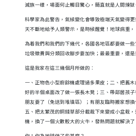
滅族一樣，場面何止觸目驚心，簡直就是人間煉獄
科學家為此警告，氣候變化會導致極端天氣變得更
天不斷地給予人類警示，是時候醒覺！地球病重，
為着我們和我們的下幾代，各國各地區都要做一些
垃圾徵費與分類回收腳步要加快；最最重要，還是
這是我家在這三幾個月所做的︰
一、正物色小型廚餘機處理過多果皮；二、把舊木
好的半個桌面改了做一張長木凳；三、帶鄰居孩子
朋友要了（免送到堆填區）；有朋友臨時搬家想換
五、把太繁茂的銅錢草部分截裁下來變成小盆栽，
機，換了一個火數較大的火牛，發熱問題就解決了
你！你為地球做了些甚麼？