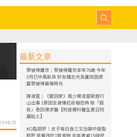
最新文章
黎彼得離世｜黎彼得離世享年76歲 今年
3月已中風臥床 好友鍾志光及盧宛茵透
露黎彼得最後時光
陳浚霆｜《愛回家》風少陳浚霆歐遊行
山出事 1原因全身爆紅疹極恐怖 險「毀
容」急回港求醫【附皮膚科醫生夏日防
蟲貼士】
3/08/25
KO脂肪肝｜女子每日食三文治變中度脂
肪肝 早餐改吃1款食物 半年激減15磅逆