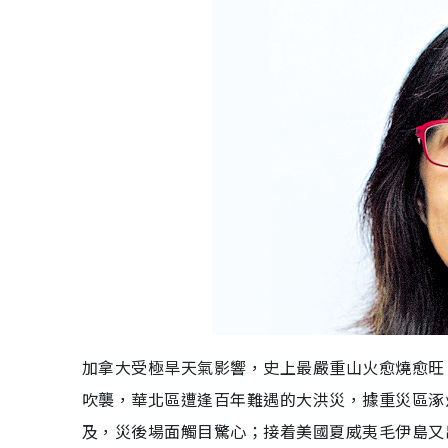
加拿大受極旱天氣影響，史上最嚴重山火愈燒愈旺
吹襲，華北區遭逢百年難遇的大洪災，據重災區涿
及，災後場面觸目驚心；接着美國夏威夷毛伊島又