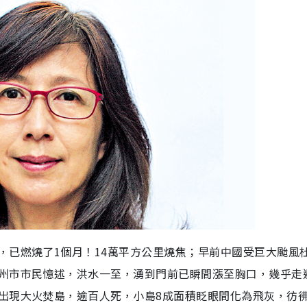
，已燃燒了1個月！14萬平方公里燒焦；早前中國受巨大颱風
州市市民憶述，洪水一至，湧到門前已瞬間漲至胸口，幾乎走
出現大火焚島，逾百人死，小島8成面積眨眼間化為飛灰，彷