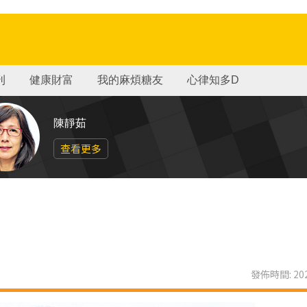
刊
健康財富
我的麻煩糖友
心律知多D
陳靜茹
查看更多
發佈時間: 202