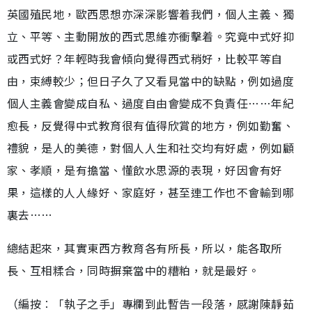
英國殖民地，歐西思想亦深深影響着我們，個人主義、獨
立、平等、主動開放的西式思維亦衝擊着。究竟中式好抑
或西式好？年輕時我會傾向覺得西式稍好，比較平等自
由，束縛較少；但日子久了又看見當中的缺點，例如過度
個人主義會變成自私、過度自由會變成不負責任……年紀
愈長，反覺得中式教育很有值得欣賞的地方，例如勤奮、
禮貌，是人的美德，對個人人生和社交均有好處，例如顧
家、孝順，是有擔當、懂飲水思源的表現，好因會有好
果，這樣的人人緣好、家庭好，甚至連工作也不會輸到哪
裏去……
總結起來，其實東西方教育各有所長，所以，能各取所
長、互相糅合，同時摒棄當中的糟粕，就是最好。
（編按︰「執子之手」專欄到此暫告一段落，感謝陳靜茹