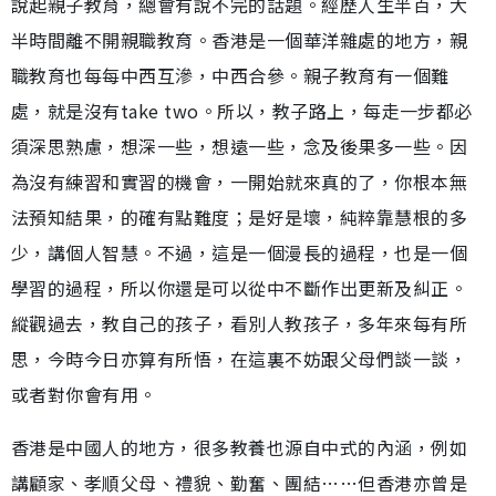
說起親子教育，總會有說不完的話題。經歷人生半百，大
半時間離不開親職教育。香港是一個華洋雜處的地方，親
職教育也每每中西互滲，中西合參。親子教育有一個難
處，就是沒有take two。所以，教子路上，每走一步都必
須深思熟慮，想深一些，想遠一些，念及後果多一些。因
為沒有練習和實習的機會，一開始就來真的了，你根本無
法預知結果，的確有點難度；是好是壞，純粹靠慧根的多
少，講個人智慧。不過，這是一個漫長的過程，也是一個
學習的過程，所以你還是可以從中不斷作出更新及糾正。
縱觀過去，教自己的孩子，看別人教孩子，多年來每有所
思，今時今日亦算有所悟，在這裏不妨跟父母們談一談，
或者對你會有用。
香港是中國人的地方，很多教養也源自中式的內涵，例如
講顧家、孝順父母、禮貌、勤奮、團結……但香港亦曾是