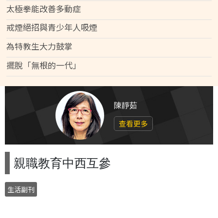
太極拳能改善多動症
戒煙絕招與青少年人吸煙
為特教生大力鼓掌
擺脫「無根的一代」
陳靜茹
查看更多
親職教育中西互參
生活副刊