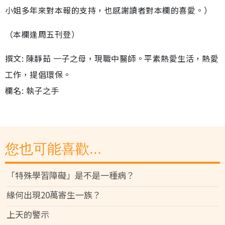
小姐多年來對本報的支持，也感謝讀者對本欄的喜愛。）
（本欄逢周五刊登）
撰文: 陳靜茹 一子之母，現職中醫師。平素熱愛生活，熱愛
工作，提倡環保。
欄名: 執子之手
您也可能喜歡...
「特殊學習障礙」是不是一種病？
緣何出現20萬寄生一族？
上天的警示