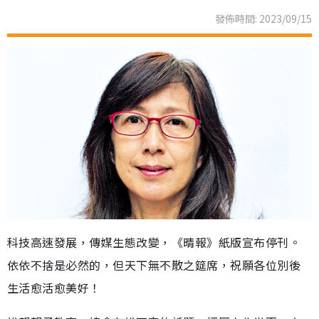
發佈時間: 2023/09/15
科技高速發展，傳媒生態改變，《晴報》紙版宣布停刊。
依依不捨是必然的，但天下無不散之筵席，祝願各位別後
生活愈活愈美好！