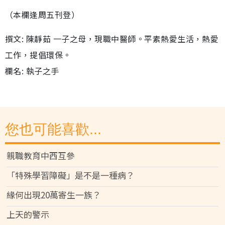
（本欄逢周五刊登）
撰文: 陳靜茹 一子之母，現職中醫師。平素熱愛生活，熱愛
工作，提倡環保。
欄名: 執子之手
您也可能喜歡...
親職教育中西互參
「特殊學習障礙」是不是一種病？
緣何出現20萬寄生一族？
上天的警示