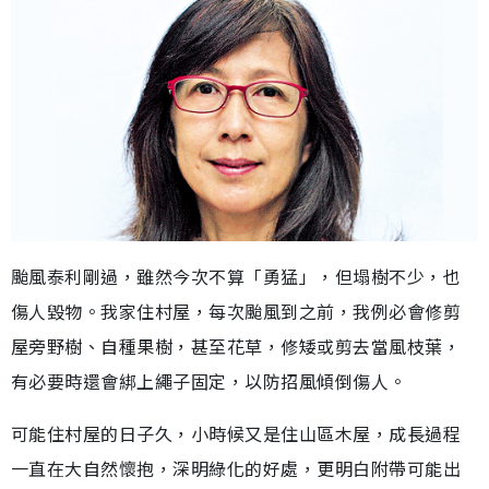
颱風泰利剛過，雖然今次不算「勇猛」，但塌樹不少，也
傷人毀物。我家住村屋，每次颱風到之前，我例必會修剪
屋旁野樹、自種果樹，甚至花草，修矮或剪去當風枝葉，
有必要時還會綁上繩子固定，以防招風傾倒傷人。
可能住村屋的日子久，小時候又是住山區木屋，成長過程
一直在大自然懷抱，深明綠化的好處，更明白附帶可能出