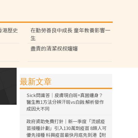
香港歷史
在勤勞善良中成長 童年教養影響一
生
盡責的清潔叔叔嬸嬸
最新文章
Sick問識答｜皮膚現白斑=真菌纏身？
醫生教1方法分辨汗斑vs白蝕 解析發作
成因大不同
政府資助免費打針｜新一季度「流感疫
苗接種計劃」引入130萬劑疫苗 8類人可
優先接種 科興疫苗最快月底先到港【附