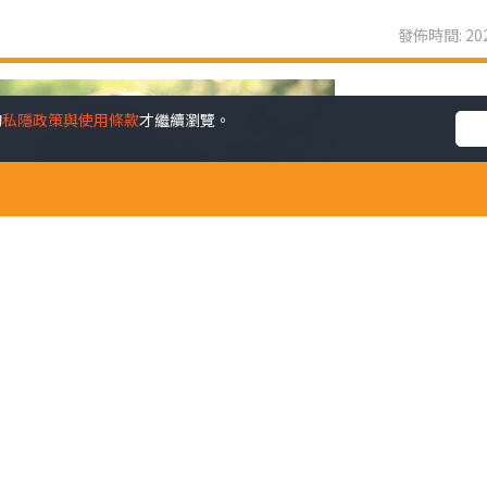
發佈時間: 202
的
私隱政策與使用條款
才繼續瀏覽。
沒有？有孩子會安排在暑假剛開始便輕鬆完成所有暑期功課，
做暑期功課推到最後，玩樂為先，至臨近開學時才急急忙忙趕