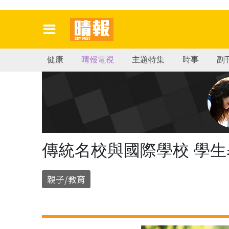
健康
晴報電視
主題特集
時事
副
傳統名校與國際學校 學
親子/教育