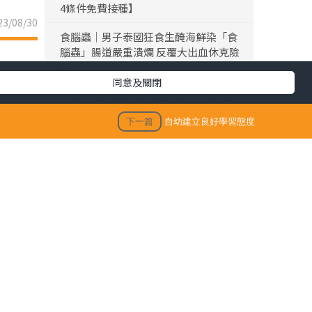
4條件免費接種】
3/08/30
食腦蟲｜男子泰國狂食生醃海鮮染「食
腦蟲」腸道嚴重潰爛 反覆大出血休克險
死
同意及關閉
黎彼得離世｜黎彼得離世享年76歲 今年
3月已中風臥床 好友鍾志光及盧宛茵透
下一篇
自幼建立良好學習態度
露黎彼得最後時光
陳浚霆｜《愛回家》風少陳浚霆歐遊行
山出事 1原因全身爆紅疹極恐怖 險「毀
容」急回港求醫【附皮膚科醫生夏日防
蟲貼士】
「生活晴報 今期至HIT推介」
然後把
生活訊息
功課。
保單逆按自製長糧 | 充裕退休儲備 + 保