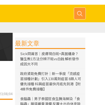
最新文章
Sick問識答｜皮膚現白斑=真菌纏身？
醫生教1方法分辨汗斑vs白蝕 解析發作
成因大不同
政府資助免費打針｜新一季度「流感疫
苗接種計劃」引入130萬劑疫苗 8類人可
優先接種 科興疫苗最快月底先到港【附
4條件免費接種】
3/08/04
食腦蟲｜男子泰國狂食生醃海鮮染「食
腦蟲」腸道嚴重潰爛 反覆大出血休克險