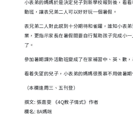
小表弟的媽媽於是決定兒子到新學校報到後，看看
動班，讓表兄弟二人可以好好玩一個暑假。
表兄弟二人對此感到十分期待和雀躍，誰知小表弟
業，更指示家長在暑假間要自行幫助孩子完成小一
了。
參加暑期課外活動班變成了在家補習中、英、數，
看着失望的兒子，小表弟的媽媽很羨慕不用做暑期
（本欄逢周三、五刊登）
撰文: 張嘉雯 《4Q教子情式》作者
欄名: 8A媽咪