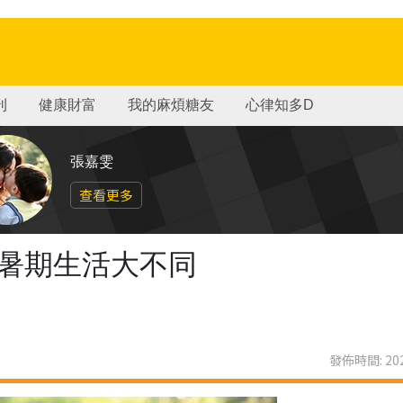
刊
健康財富
我的麻煩糖友
心律知多D
張嘉雯
查看更多
生暑期生活大不同
發佈時間: 202