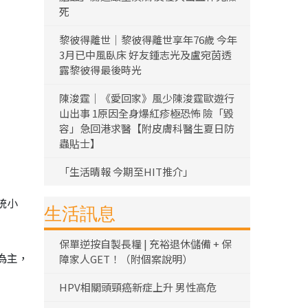
死
黎彼得離世｜黎彼得離世享年76歲 今年
3月已中風臥床 好友鍾志光及盧宛茵透
露黎彼得最後時光
陳浚霆｜《愛回家》風少陳浚霆歐遊行
山出事 1原因全身爆紅疹極恐怖 險「毀
容」急回港求醫【附皮膚科醫生夏日防
蟲貼士】
「生活晴報 今期至HIT推介」
統小
生活訊息
保單逆按自製長糧 | 充裕退休儲備 + 保
為主，
障家人GET！（附個案說明）
HPV相關頭頸癌新症上升 男性高危