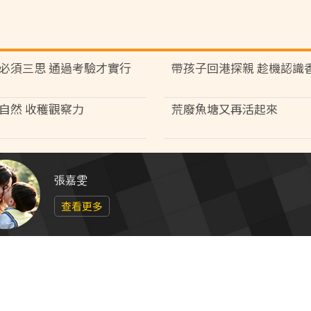
必須三思 通過考驗才實行
帶孩子回港探親 趁機認識
自然 收穫觀察力
荒廢魚塘又再活起來
張嘉雯
查看更多