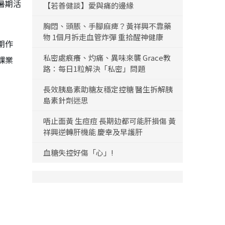
暑期活
【若善健談】愛與痛的邊緣
胸悶、頭脹、手腳麻痺？黃祥興不靠藥
物 1個月拆走血管炸彈 重拾醒神健康
期作
私密處痕癢、灼痛、異味來襲 Grace教
課業
路：每日1粒解決「私密」問題
長效胰島素助糖友穩定控糖 醫生拆解胰
島素針劑迷思
唔止面黃 生痘痘 長期攰都可能肝損傷 黃
祥興逆轉肝機能 慶幸及早護肝
血糖失控好傷「心」!