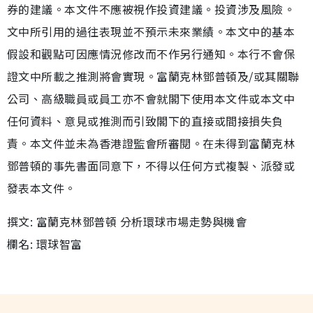
券的建議。本文件不應被視作投資建議。投資涉及風險。
文中所引用的過往表現並不預示未來業績。本文中的基本
假設和觀點可因應情況修改而不作另行通知。本行不會保
證文中所載之推測將會實現。富蘭克林鄧普頓及/或其關聯
公司、高級職員或員工亦不會就閣下使用本文件或本文中
任何資料、意見或推測而引致閣下的直接或間接損失負
責。本文件並未為香港證監會所審閱。在未得到富蘭克林
鄧普頓的事先書面同意下，不得以任何方式複製、派發或
發表本文件。
撰文: 富蘭克林鄧普頓 分析環球市場走勢與機會
欄名: 環球智富