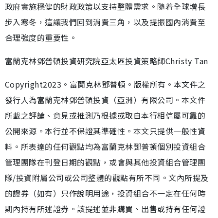
政府實施穩健的財政政策以支持整體需求。隨着全球增長
步入寒冬，這讓我們回到消費三角，以及提振國內消費至
合理強度的重要性。
富蘭克林鄧普頓投資研究院亞太區投資策略師Christy Tan
Copyright2023。富蘭克林鄧普頓。版權所有。本文件之
發行人為富蘭克林鄧普頓投資（亞洲）有限公司。本文件
所載之評論、意見或推測乃根據或取自本行相信屬可靠的
公開來源。本行並不保證其準確性。本文只提供一般性資
料。所表達的任何觀點均為富蘭克林鄧普頓個別投資組合
管理團隊在刊登日期的觀點，或會與其他投資組合管理團
隊/投資附屬公司或公司整體的觀點有所不同。文內所提及
的證券（如有）只作說明用途，投資組合不一定在任何時
期內持有所述證券。該提述並非購買、出售或持有任何證