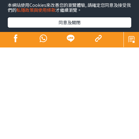
本網站使用Cookies來改善您的瀏覽體驗, 請確定您同意及接受我
們的
私隱政策與使用條款
才繼續瀏覽。
同意及關閉
儘管面臨經濟挑戰，今年環球資本市場仍然表現強勁。我
們看到，企業債券顯示出穩健的基本面。現在的槓桿率、
利息覆蓋率、自由現金流和攤銷計劃，都比最近幾年更強
勁。專注於更高質的工具，可以讓投資組合充分受益於現
在的豐厚收益，在經濟比預期疲軟的情況下，這些收益有
助於抵禦可能進一步惡化的經濟風暴。同時，企業在疫情
期間以低利率進行再融資，這避免了以目前更高的利率進
行再融資。這可能有助於降低美國聯儲局加息的影響，因
為企業不需要再融資。到2025年，許多企業可能需要再融
資，但我們預計在此之前利率會下降。與過去相比，高收
益債券提供了吸引的總回報和更好的信用狀況。