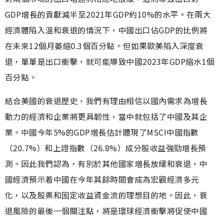
GDP增長的貢獻減半至2021年GDP約10%的水平。在兩大
經濟體陷入溫和衰退的情況下，中國出口佔GDP的比例將
在未來12個月萎縮0.3個百分點。但如果歐美陷入深度衰
退，單單是出口衝擊，就可能導致中國2023年GDP縮水1個
百分點。
結合美國的衰退歷史，我們有理由相信以國內需求為增長
動力的經濟和企業將更具韌性，當中就包括了中國及其企
業。中國今年5%的GDP增長估計體現了MSCI中國指數
（20.7%）和上證指數（26.8%）成分股收益強勁增長預
測。因此我們認為，有別於其他國家增長放緩和衰退，中
國經濟預示着中國在今年其餘時間會成為宏觀經濟多元
化，以及股票和固定收益資金流的理想目的地。因此，衰
退風險的最後一個關注點，將是環球經濟衝擊將促使中國