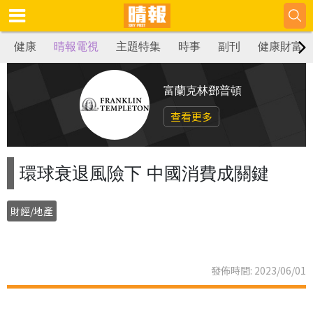
健康
晴報電視
主題特集
時事
副刊
健康財富
富蘭克林鄧普頓
查看更多
環球衰退風險下 中國消費成關鍵
財經/地產
發佈時間: 2023/06/01