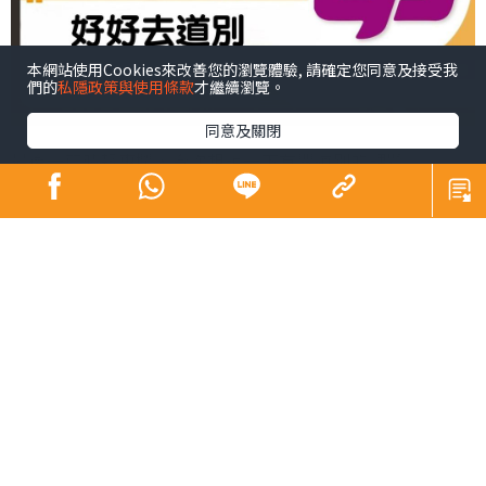
本網站使用Cookies來改善您的瀏覽體驗, 請確定您同意及接受我
們的
私隱政策與使用條款
才繼續瀏覽。
同意及關閉
最後一篇晴報專欄，今次想說一下有關道別的課題。
臨床心理學家與受助者進行心理治療，療程總會有結束的
時刻。當他們的問題愈漸改善，心理學家必須慢慢放手，
讓他們獨自面對未來的挑戰。
這次他也不例外；不過，同時他也很害怕離別。道別一直
是他心中揮之不去的議題，過去多次經歷親密關係的破
裂，總是在結束之前伴隨著激烈的爭吵，又或是無聲無息
的消失，讓他感到被拋棄和孤獨。這些經歷使得他對於道
別充滿了恐懼與不安，甚至逐漸將自己封閉，不願再開展