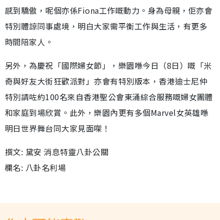
感到驕傲，呢個亦係Fiona工作嘅動力。身為母親，佢亦會
特別體諒同事處境，明白大家需平衡工作與生活，有更多
時間陪家人。
另外，為慶祝「國際婦女節」，樂園喺今日（8日）嘅「米
奇與好友大街狂歡派對」亦會有特別版本，香港迪士尼仲
特別請咗約100名來自香港聖公會東涌綜合服務嘅婦女團體
和家庭到場欣賞。此外，樂園內更有多個Marvel女英雄喺
明日世界舞台同大家見面㗎！
撰文: 黛安 消息特靈八卦公關
欄名: 八卦名利場