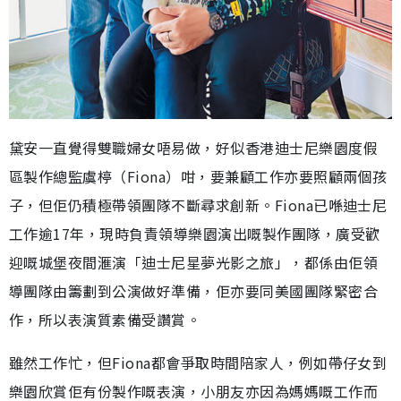
黛安一直覺得雙職婦女唔易做，好似香港迪士尼樂園度假
區製作總監虞楟（Fiona）咁，要兼顧工作亦要照顧兩個孩
子，但佢仍積極帶領團隊不斷尋求創新。Fiona已喺迪士尼
工作逾17年，現時負責領導樂園演出嘅製作團隊，廣受歡
迎嘅城堡夜間滙演「迪士尼星夢光影之旅」，都係由佢領
導團隊由籌劃到公演做好準備，佢亦要同美國團隊緊密合
作，所以表演質素備受讚賞。
雖然工作忙，但Fiona都會爭取時間陪家人，例如帶仔女到
樂園欣賞佢有份製作嘅表演，小朋友亦因為媽媽嘅工作而