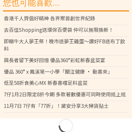
您也可能喜歡...
香港千人齊倡好精神 各界聚首創世界紀錄
去百佳Shopping送環保百便袋 仲可以無限換新！
即睇牛大人夢王祭！晚市送夢王雞蛋～讚好FB送布丁飲
料
與長者留下美好回憶 優品360°彩虹新春盆菜宴
優品 360° x 鳳溪第一小學「關注健康 • 動喜來」
低至58折食美心MX 新春喜嚐足料盆菜
7仔1月2日限定8折今期 多款著數優惠可同時使用抵上抵
11月7日 7仔有「77折」！黛安分享3大掃貨貼士