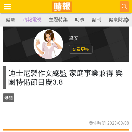
健康
晴報電視
主題特集
時事
副刊
健康財富
黛安
查看更多
迪士尼製作女總監 家庭事業兼得 樂
園特備節目慶3.8
港聞
發佈時間: 2023/03/08