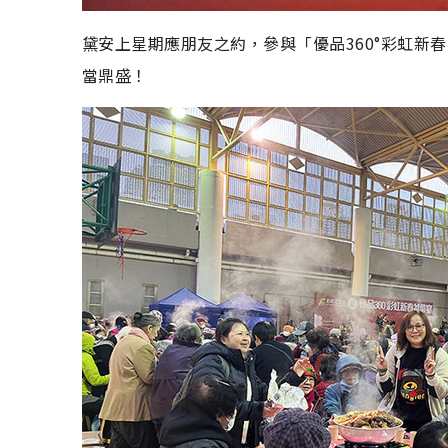
黛安上星期應朋友之約，參與「優品360°彩虹新
當鼎盛！