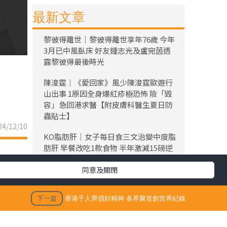
最新文章
黎彼得離世｜黎彼得離世享年76歲 今年
3月已中風臥床 好友鍾志光及盧宛茵透
露黎彼得最後時光
陳浚霆｜《愛回家》風少陳浚霆歐遊行
山出事 1原因全身爆紅疹極恐怖 險「毀
容」急回港求醫【附皮膚科醫生夏日防
蟲貼士】
4/12/10
KO脂肪肝｜女子每日食三文治變中度脂
肪肝 早餐改吃1款食物 半年激減15磅逆
轉脂肪肝
同意及關閉
折壽食物｜大量常見食品上榜！ 美國研
究揭1類型食物 頻食死亡風險激增17%
下一篇
香港千人齊倡好精神 各界聚首創世界紀錄
仙草農藥丨內地仙草驗出農藥超標 台灣
「鮮芋仙」及「CoCo」疑涉事 供應商急