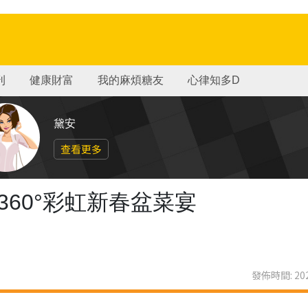
刊
健康財富
我的麻煩糖友
心律知多D
黛安
查看更多
360°彩虹新春盆菜宴
發佈時間: 202