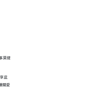
事莫健
共享盆
續關愛