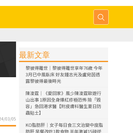
最新文章
黎彼得離世｜黎彼得離世享年76歲 今年
3月已中風臥床 好友鍾志光及盧宛茵透
露黎彼得最後時光
陳浚霆｜《愛回家》風少陳浚霆歐遊行
山出事 1原因全身爆紅疹極恐怖 險「毀
容」急回港求醫【附皮膚科醫生夏日防
蟲貼士】
4/03/05
KO脂肪肝｜女子每日食三文治變中度脂
肪肝 早餐改吃1款食物 半年激減15磅逆