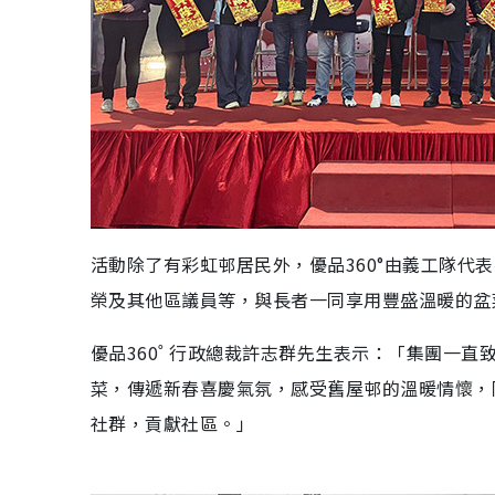
活動除了有彩虹邨居民外，優品360°由義工隊代
榮及其他區議員等，與長者一同享用豐盛溫暖的盆
優品360˚ 行政總裁許志群先生表示：「集團一
菜，傳遞新春喜慶氣氛，感受舊屋邨的溫暖情懷，
社群，貢獻社區。」