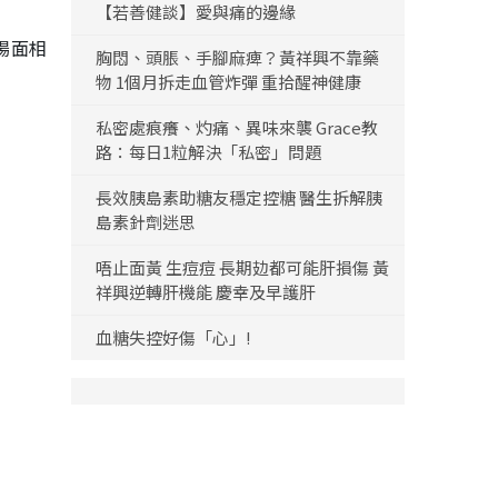
【若善健談】愛與痛的邊緣
場面相
胸悶、頭脹、手腳麻痺？黃祥興不靠藥
物 1個月拆走血管炸彈 重拾醒神健康
私密處痕癢、灼痛、異味來襲 Grace教
路：每日1粒解決「私密」問題
長效胰島素助糖友穩定控糖 醫生拆解胰
島素針劑迷思
唔止面黃 生痘痘 長期攰都可能肝損傷 黃
祥興逆轉肝機能 慶幸及早護肝
血糖失控好傷「心」!