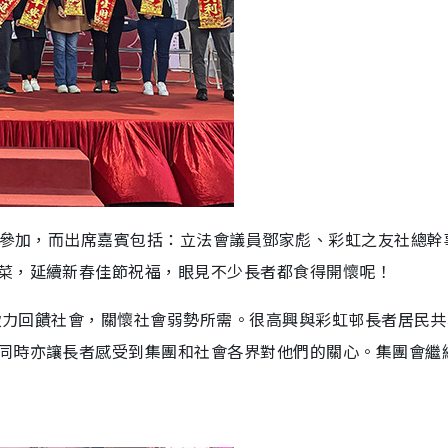
表參加，而出席嘉賓包括：立法會議員鄧家彪、彩虹之友社總幹
菜，延續新春佳節祝福，眼見不少長者都食得開懷呢！
直致力回饋社會，關懷社會弱勢所需。很高興與彩虹邨長者居民
同時亦讓長者感受到集團和社會各界對他們的關心。集團會繼