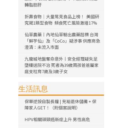
轉脂肪肝
折壽食物｜大量常見食品上榜！ 美國研
究揭1類型食物 頻食死亡風險激增17%
仙草農藥丨內地仙草驗出農藥超標 台灣
「鮮芋仙」及「CoCo」疑涉事 供應商急
澄清：未流入市面
九龍城地盤奪命意外丨安全經理疑失足
墮樓送院不治 死者為39歲兩孩爸爸屬家
庭支柱育7歲及3歲子女
生活訊息
保單逆按自製長糧 | 充裕退休儲備 + 保
障家人GET！（附個案說明）
HPV相關頭頸癌新症上升 男性高危