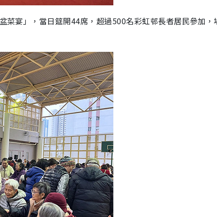
春盆菜宴」，當日筵開44席，超過500名彩虹邨長者居民參加，