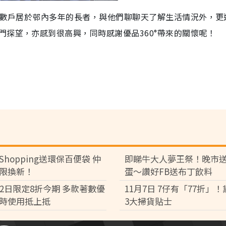
訪數戶居於邨內多年的長者，與他們聊聊天了解生活情況外，更
探望，亦感到很高興，同時感謝優品360°帶來的關懷呢！
Shopping送環保百便袋 仲
即睇牛大人夢王祭！晚市
限換新！
蛋～讚好FB送布丁飲料
月2日限定8折今期 多款著數優
11月7日 7仔有「77折」
時使用抵上抵
3大掃貨貼士