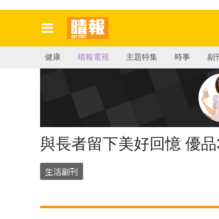
健康
晴報電視
主題特集
時事
副
與長者留下美好回憶 優品
生活副刊