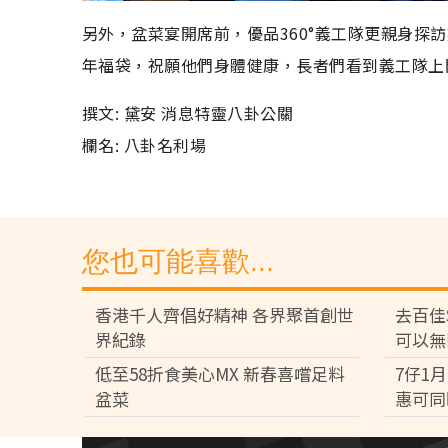
另外，盆菜宴開席前，優品360°義工隊更親身探
年福袋，祝願他們身體健康，長者們看到義工隊上門
撰文: 黛安 消息特靈八卦公關
欄名: 八卦名利場
您也可能喜歡...
香港千人齊倡好精神 各界聚首創世
去百佳
界紀錄
可以無
低至58折食美心MX 新春喜嚐足料
7仔1
盆菜
惠可同