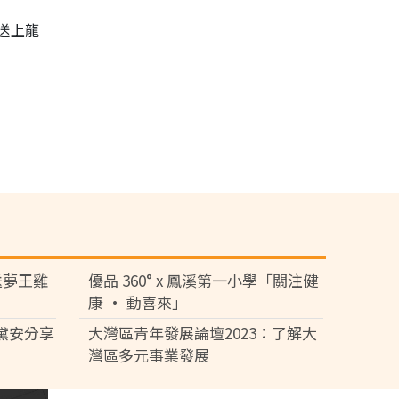
送上龍
送夢王雞
優品 360° x 鳳溪第一小學「關注健
康 • 動喜來」
！黛安分享
大灣區青年發展論壇2023：了解大
灣區多元事業發展