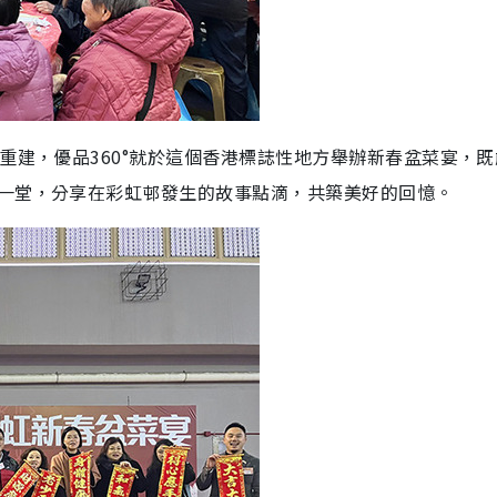
重建，優品360°就於這個香港標誌性地方舉辦新春盆菜宴，
一堂，分享在彩虹邨發生的故事點滴，共築美好的回憶。