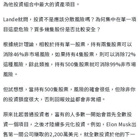
為他投資組合中最大的資產項目。
Lande就問，投資不是應該分散風險嗎？為何集中在單一項
目這麼危險？買多幾隻股份是否比較安全？
根據統計理論，相較於持有單一股票，持有兩隻股票可以
消除46%非市場風險，如果持有4隻股票，則可以消除72%
這種風險，餘此類推，持有500隻股票就可消除99%非市場
風險。
但試想想，當持有500隻股票，風險的確會很低，但除非你
的投資額度很大，否則回報效益都會非常細。
原來比起普通投資者，富有的人多數一開始會首先全數投
資一個項目，之後才陸續多元化投資。例如，Elon Musk出
售第一間公司賺取的2,200萬美元，就全數投資於他的下一