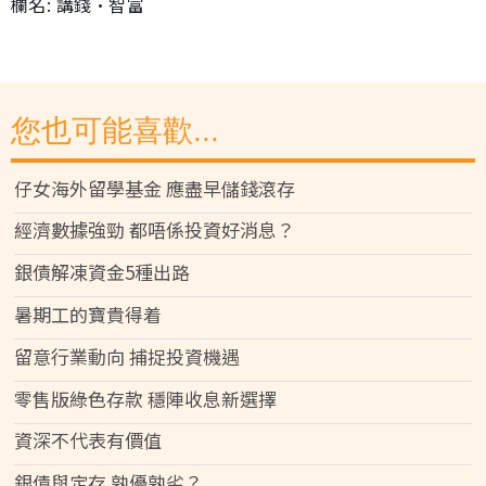
欄名: 講錢•智富
您也可能喜歡...
仔女海外留學基金 應盡早儲錢滾存
經濟數據強勁 都唔係投資好消息？
銀債解凍資金5種出路
暑期工的寶貴得着
留意行業動向 捕捉投資機遇
零售版綠色存款 穩陣收息新選擇
資深不代表有價值
銀債與定存 孰優孰劣？