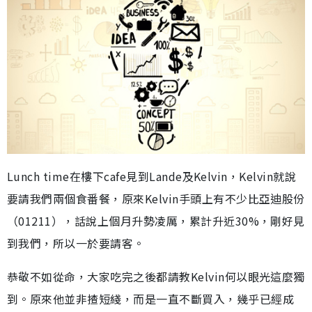
Lunch time在樓下cafe見到Lande及Kelvin，Kelvin就說
要請我們兩個食番餐，原來Kelvin手頭上有不少比亞迪股份
（01211），話說上個月升勢凌厲，累計升近30%，剛好見
到我們，所以一於要請客。
恭敬不如從命，大家吃完之後都請教Kelvin何以眼光這麼獨
到。原來他並非揸短綫，而是一直不斷買入，幾乎已經成