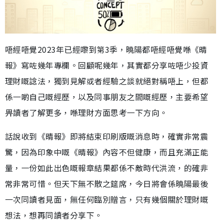
唔經唔覺2023年已經嚟到第3季，曉陽都唔經唔覺喺《晴
報》寫咗幾年專欄。回顧呢幾年，其實都分享咗唔少投資
理財嘅諗法，獨到見解或者經驗之談就絕對稱唔上，但都
係一啲自己嘅經歷，以及同事朋友之間嘅經歷，主要希望
畀讀者了解更多，喺理財方面思考一下方向。
話說收到《晴報》即將結束印刷版嘅消息時，確實非常震
驚，因為印象中嘅《晴報》內容不但健康，而且充滿正能
量，一份如此出色嘅報章結果都係不敵時代洪流，的確非
常非常可惜。但天下無不散之筵席，今日將會係曉陽最後
一次同讀者見面，無任何臨別贈言，只有幾個關於理財嘅
想法，想再同讀者分享下。