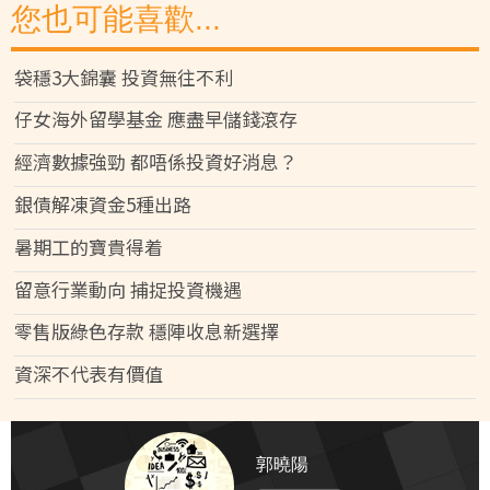
您也可能喜歡...
袋穩3大錦囊 投資無往不利
仔女海外留學基金 應盡早儲錢滾存
經濟數據強勁 都唔係投資好消息？
銀債解凍資金5種出路
暑期工的寶貴得着
留意行業動向 捕捉投資機遇
零售版綠色存款 穩陣收息新選擇
資深不代表有價值
郭曉陽