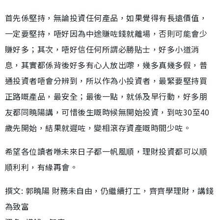
首先係堅持，無論投資任何產品，如果覺得有長遠價值，
一定要堅持，唔好因為中途賺咗錢就離場，否則可能會少
賺好多；其次，唔好信任何所謂必勝貼士，好多小道消
息，其實都係背後好多有心人放出嚟，幾多真幾多假，普
通投資者唔會分辨到，所以作為小投資者，最緊要堅持買
正路嘅產品，最安全；最後一點，就係及早行動，好多朋
友都同曉陽講，可惜後生嘅時候無開始投資，到咗30至40
歲先開始，結果就遲咗，變相滾存資產嘅時間少咗。
希望各位讀者喺未來日子都一帆風順，理財投資都可以順
順利利，有緣再會。
撰文: 郭曉陽 財務未自由，仍繼續打工，齊齊學理財，講錢
為致富