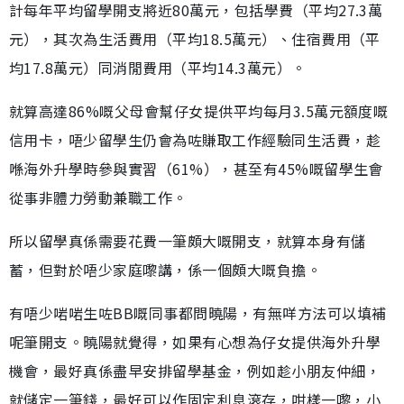
計每年平均留學開支將近80萬元，包括學費（平均27.3萬
元），其次為生活費用（平均18.5萬元）、住宿費用（平
均17.8萬元）同消閒費用（平均14.3萬元）。
就算高達86%嘅父母會幫仔女提供平均每月3.5萬元額度嘅
信用卡，唔少留學生仍會為咗賺取工作經驗同生活費，趁
喺海外升學時參與實習（61%），甚至有45%嘅留學生會
從事非體力勞動兼職工作。
所以留學真係需要花費一筆頗大嘅開支，就算本身有儲
蓄，但對於唔少家庭嚟講，係一個頗大嘅負擔。
有唔少啱啱生咗BB嘅同事都問曉陽，有無咩方法可以填補
呢筆開支。曉陽就覺得，如果有心想為仔女提供海外升學
機會，最好真係盡早安排留學基金，例如趁小朋友仲細，
就儲定一筆錢，最好可以作固定利息滾存，咁樣一嚟，小