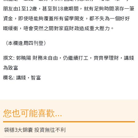
朋友由1至12歲，甚至到18歲期間，就有足夠時間滾存一筆
資金，即使唔能夠覆蓋所有留學開支，都不失為一個好好
嘅緩衝，唔會突然之間對家庭財政造成重大壓力。
（本欄逢周四刊登）
撰文: 郭曉陽 財務未自由，仍繼續打工，齊齊學理財，講錢
為致富
欄名: 講錢•智富
您也可能喜歡...
袋穩3大錦囊 投資無往不利