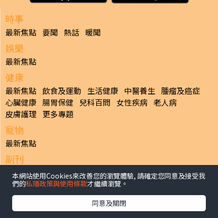
時事
最新焦點
要聞
熱話
暖聞
娛樂
最新焦點
健康
最新焦點
飲食及運動
生活健康
中醫養生
腫瘤及癌症
心臟健康
腸胃保健
兒科百問
女性疾病
老人病
皮膚護理
更多專題
寵物
最新焦點
副刊
最新焦點
本網站使用Cookies來改善您的瀏覽體驗, 請確定您同意及接受我
們的
私隱政策與使用條款
才繼續瀏覽。
日報
揭頁版
港聞
財經/地產
中國/國際
娛樂
Healthy Life
同意及關閉
生活副刊
親子/教育
體育
專題/人物
昔日晴報