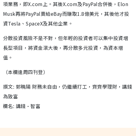
項業務，即X.com上。其後X.com及PayPal合併後，Elon
Musk再將PayPal賣給eBay而賺取1.8億美元，其後他才投
資Tesla、SpaceX及其他企業。
分散投資風險不是不對，但年輕的投資者可以集中投資增
長型項目，將資金滾大後，再分散多元投資，為資本增
值。
（本欄逢周四刊登）
撰文: 郭曉陽 財務未自由，仍繼續打工，齊齊學理財，講錢
為致富
欄名: 講錢•智富