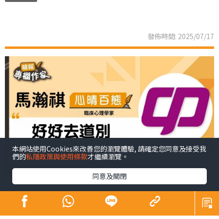
發佈時間: 2025/07/17
本網站使用Cookies來改善您的瀏覽體驗, 請確定您同意及接受我
們的
私隱政策與使用條款
才繼續瀏覽。
同意及關閉
最後一篇晴報專欄，今次想說一下有關道別的課題。
臨床心理學家與受助者進行心理治療，療程總會有結束的