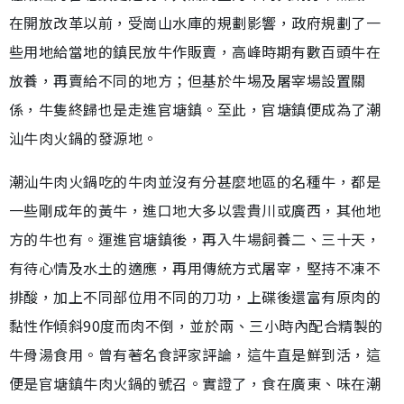
在開放改革以前，受崗山水庫的規劃影響，政府規劃了一
些用地給當地的鎮民放牛作販賣，高峰時期有數百頭牛在
放養，再賣給不同的地方；但基於牛埸及屠宰場設置關
係，牛隻終歸也是走進官塘鎮。至此，官塘鎮便成為了潮
汕牛肉火鍋的發源地。
潮汕牛肉火鍋吃的牛肉並沒有分甚麼地區的名種牛，都是
一些剛成年的黃牛，進口地大多以雲貴川或廣西，其他地
方的牛也有。運進官塘鎮後，再入牛場飼養二、三十天，
有待心情及水土的適應，再用傳統方式屠宰，堅持不凍不
排酸，加上不同部位用不同的刀功，上碟後還富有原肉的
黏性作傾斜90度而肉不倒，並於兩、三小時內配合精製的
牛骨湯食用。曾有著名食評家評論，這牛直是鮮到活，這
便是官塘鎮牛肉火鍋的號召。實證了，食在廣東、味在潮