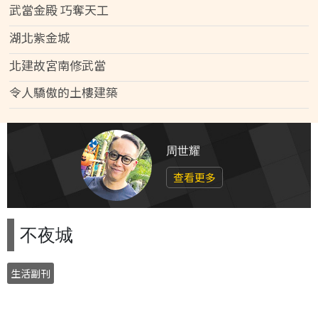
武當金殿 巧奪天工
湖北紫金城
北建故宮南修武當
令人驕傲的土樓建築
周世耀
查看更多
不夜城
生活副刊