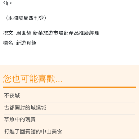
汕。
（本欄隔周四刊登）
撰文: 周世耀 新華旅遊市場部產品推廣經理
欄名: 新遊覓趣
您也可能喜歡...
不夜城
古都開封的城摞城
草魚中的瑰寶
打進了國賓館的中山美食