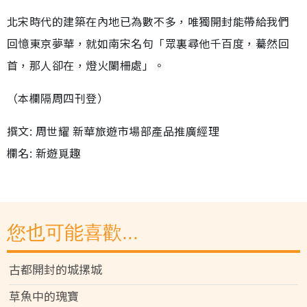
北宋時代的建築在內地已為數不多，唯獨開封能帶給我們
回憶東京夢華，就如南宋名句「眾裏尋他千百度，驀然回
首，那人卻在，燈火闌柵處」。
（本欄隔周四刊登）
撰文: 周世耀 新華旅遊市場部產品推廣經理
欄名: 新遊覓趣
您也可能喜歡...
古都開封的城摞城
草魚中的瑰寶