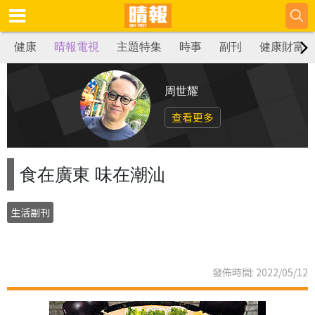
健康
晴報電視
主題特集
時事
副刊
健康財富
周世耀
查看更多
食在廣東 味在潮汕
生活副刊
發佈時間: 2022/05/12