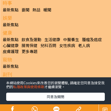
時事
最新焦點
要聞
熱話
暖聞
娛樂
最新焦點
健康
最新焦點
飲食及運動
生活健康
中醫養生
腫瘤及癌症
心臟健康
腸胃保健
兒科百問
女性疾病
老人病
皮膚護理
更多專題
寵物
最新焦點
副刊
最新焦點
本網站使用Cookies來改善您的瀏覽體驗, 請確定您同意及接受我
們的
私隱政策與使用條款
才繼續瀏覽。
日報
揭頁版
港聞
財經/地產
中國/國際
娛樂
Healthy Life
同意及關閉
生活副刊
親子/教育
體育
專題/人物
昔日晴報