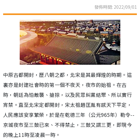
發佈時間: 2022/09/01
中原古都開封，歷八朝之都，北宋是其最輝煌的時期。這
裏亦是封建社會時的第一個不夜天，夜市的始祖。在古
時，朝廷為怕敵襲、搶掠，以及民眾糾黨結聚、所以實行
宵禁。直至北宋定都開封，宋太祖趙匡胤有感天下平定，
人民應該安享繁榮，於是在乾德三年（公元965年）勒令--
京城夜市至三鼓已來、不得禁止，三鼓又謂三更，即現今
的晚上11時至凌晨一時。