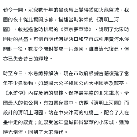
勒令一開，沉寂數千年的黑夜馬上變得猶如火龍盤城。我
國的夜市從此揭開序幕，描述當時繁榮的《清明上河
圖》，敘述過當時排場的《東京夢華錄》，說明了北宋時
開封的昌盛。可惜自明代河提決口和李自成引用黃河水浸
開封一役，數度令開封變成一片澤國，雖自清代復建，但
亦已失去昔日的輝煌。
時至今日，水患總算解決，現在市政府根據古籍復建了當
年不少建築物，如戰國六公子魏國公的大相國寺及龍亭、
《水滸傳》內提及過的樊樓、保存最完整的北宋鐵塔、全
國最大的包公祠，有如置身畫中。仿照《清明上河圖》而
設計的清明上河園，站在中央汴河的虹橋上，配合了人在
畫中走的感覺；能感受當年皇城御街繁華的小宋城，猶豫
時光倒流，回到了大宋時代。