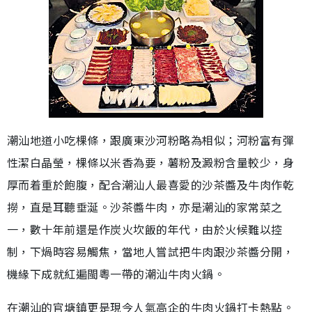
潮汕地道小吃棵條，跟廣東沙河粉略為相似；河粉富有彈
性潔白晶瑩，棵條以米香為要，薯粉及澱粉含量較少，身
厚而着重於飽腹，配合潮汕人最喜愛的沙茶醬及牛肉作乾
撈，直是耳聽垂涎。沙茶醬牛肉，亦是潮汕的家常菜之
一，數十年前還是作炭火坎飯的年代，由於火候難以控
制，下煱時容易觸焦，當地人嘗試把牛肉跟沙茶醬分開，
機緣下成就紅遍閩粵一帶的潮汕牛肉火鍋。
在潮汕的官塘鎮更是現今人氣高企的牛肉火鍋打卡熱點。