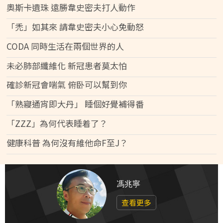
奧斯卡遺珠 遠勝韋史密夫打人動作
「禿」如其來 請韋史密夫小心免動怒
CODA 同時生活在兩個世界的人
未必肺部纖維化 新冠患者莫太怕
確診新冠會喘氣 俯卧可以幫到你
「熟寢通宵即大丹」 睡個好覺補得番
「ZZZ」為何代表睡着了？
健康科普 為何沒有維他命F至J？
馮兆寧
查看更多