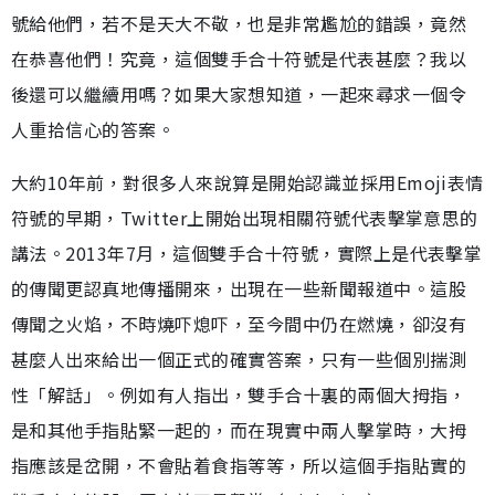
號給他們，若不是天大不敬，也是非常尷尬的錯誤，竟然
在恭喜他們！究竟，這個雙手合十符號是代表甚麼？我以
後還可以繼續用嗎？如果大家想知道，一起來尋求一個令
人重拾信心的答案。
大約10年前，對很多人來說算是開始認識並採用Emoji表情
符號的早期，Twitter上開始出現相關符號代表擊掌意思的
講法。2013年7月，這個雙手合十符號，實際上是代表擊掌
的傳聞更認真地傳播開來，出現在一些新聞報道中。這股
傳聞之火焰，不時燒吓熄吓，至今間中仍在燃燒，卻沒有
甚麼人出來給出一個正式的確實答案，只有一些個別揣測
性「解話」。例如有人指出，雙手合十裏的兩個大拇指，
是和其他手指貼緊一起的，而在現實中兩人擊掌時，大拇
指應該是岔開，不會貼着食指等等，所以這個手指貼實的