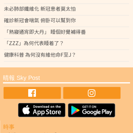
未必肺部纖維化 新冠患者莫太怕
確診新冠會喘氣 俯卧可以幫到你
「熟寢通宵即大丹」 睡個好覺補得番
「ZZZ」為何代表睡着了？
健康科普 為何沒有維他命F至J？
晴報 Sky Post
時事