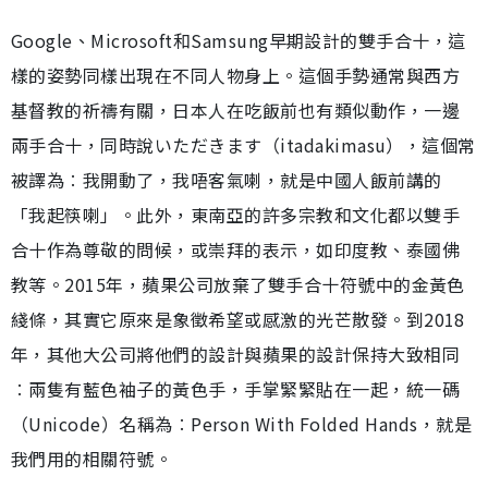
Google、Microsoft和Samsung早期設計的雙手合十，這
樣的姿勢同樣出現在不同人物身上。這個手勢通常與西方
基督教的祈禱有關，日本人在吃飯前也有類似動作，一邊
兩手合十，同時說いただきます（itadakimasu），這個常
被譯為︰我開動了，我唔客氣喇，就是中國人飯前講的
「我起筷喇」。此外，東南亞的許多宗教和文化都以雙手
合十作為尊敬的問候，或崇拜的表示，如印度教、泰國佛
教等。2015年，蘋果公司放棄了雙手合十符號中的金黃色
綫條，其實它原來是象徵希望或感激的光芒散發。到2018
年，其他大公司將他們的設計與蘋果的設計保持大致相同
︰兩隻有藍色袖子的黃色手，手掌緊緊貼在一起，統一碼
（Unicode）名稱為︰Person With Folded Hands，就是
我們用的相關符號。