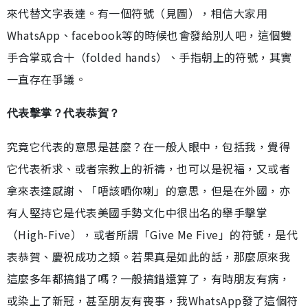
來代替文字表達。有一個符號（見圖），相信大家用
WhatsApp、facebook等的時候也會發給別人吧，這個雙
手合掌或合十（folded hands）、手指朝上的符號，其實
一直存在爭議。
代表擊掌？代表恭賀？
究竟它代表的意思是甚麼？在一般人眼中，包括我，覺得
它代表祈求、或者宗教上的祈禱，也可以是祝福，又或者
拿來表達感謝、「唔該晒你喇」的意思，但是在外國，亦
有人堅持它是代表美國手勢文化中很出名的舉手擊掌
（High-Five），或者所謂「Give Me Five」的符號，是代
表恭賀、慶祝成功之類。若果真是如此的話，那麼原來我
這麼多年都搞錯了嗎？一般搞錯還算了，有時朋友有病，
或染上了新冠，甚至朋友有喪事，我WhatsApp發了這個符