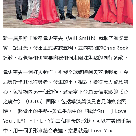
新一屆奧斯卡影帝韋史密夫（Will Smith）就摑了頒獎嘉
賓一記耳光，發出正式道歉聲明，並向被摑的Chris Rock
道歉，我覺得他也需要向被他偷走關注焦點的同行道歉。
韋史密夫一個打人動作，引發全球媒體鋪天蓋地報道，今
屆奧斯卡其他得獎者、發生的事，相對下變得無人留意關
心，包括場內另一個動作，就是拿下今屆最佳電影的《心
之旋律》（CODA）團隊，包括導演與演員會見傳媒合照
時，一起做出的手勢--美式手語中的「我愛你」（I Love
You , ILY）。I、L、Y這三個字母的形狀，可以在美國手語
中，用一個手形來結合表達，意思就是I Love You。