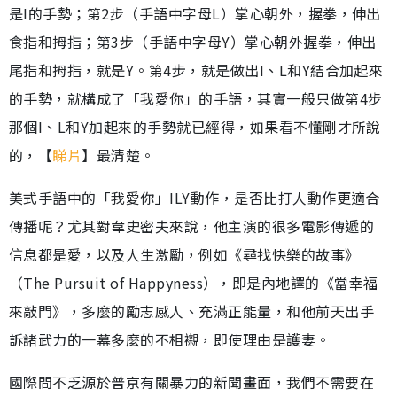
是I的手勢；第2步（手語中字母L）掌心朝外，握拳，伸出
食指和拇指；第3步（手語中字母Y）掌心朝外握拳，伸出
尾指和拇指，就是Y。第4步，就是做出I、L和Y結合加起來
的手勢，就構成了「我愛你」的手語，其實一般只做第4步
那個I、L和Y加起來的手勢就已經得，如果看不懂剛才所說
的，【
睇片
】最清楚。
美式手語中的「我愛你」ILY動作，是否比打人動作更適合
傳播呢？尤其對韋史密夫來說，他主演的很多電影傳遞的
信息都是愛，以及人生激勵，例如《尋找快樂的故事》
（The Pursuit of Happyness），即是內地譯的《當幸福
來敲門》，多麼的勵志感人、充滿正能量，和他前天出手
訴諸武力的一幕多麼的不相襯，即使理由是護妻。
國際間不乏源於普京有關暴力的新聞畫面，我們不需要在