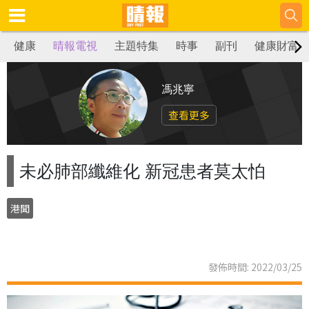
健康
晴報電視
主題特集
時事
副刊
健康財富
馮兆寧
查看更多
未必肺部纖維化 新冠患者莫太怕
港聞
發佈時間: 2022/03/25