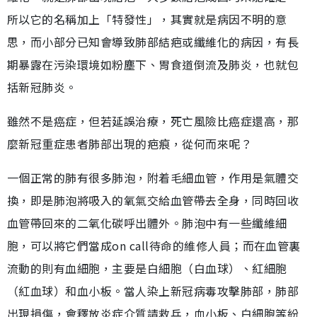
所以它的名稱加上「特發性」，其實就是病因不明的意
思，而小部分已知會導致肺部結疤或纖維化的病因，有長
期暴露在污染環境如粉塵下、胃食道倒流及肺炎，也就包
括新冠肺炎。
雖然不是癌症，但若延誤治療，死亡風險比癌症還高，那
麼新冠重症患者肺部出現的疤痕，從何而來呢？
一個正常的肺有很多肺泡，附着毛細血管，作用是氣體交
換，即是肺泡將吸入的氧氣交給血管帶去全身，同時回收
血管帶回來的二氧化碳呼出體外。肺泡中有一些纖維細
胞，可以將它們當成on call待命的維修人員；而在血管裏
流動的則有血細胞，主要是白細胞（白血球）、紅細胞
（紅血球）和血小板。當人染上新冠病毒攻擊肺部，肺部
出現損傷，會釋放炎症介質請救兵，血小板、白細胞等紛