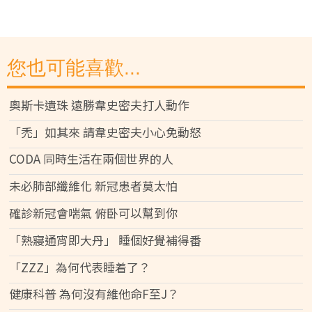
您也可能喜歡...
奧斯卡遺珠 遠勝韋史密夫打人動作
「禿」如其來 請韋史密夫小心免動怒
CODA 同時生活在兩個世界的人
未必肺部纖維化 新冠患者莫太怕
確診新冠會喘氣 俯卧可以幫到你
「熟寢通宵即大丹」 睡個好覺補得番
「ZZZ」為何代表睡着了？
健康科普 為何沒有維他命F至J？