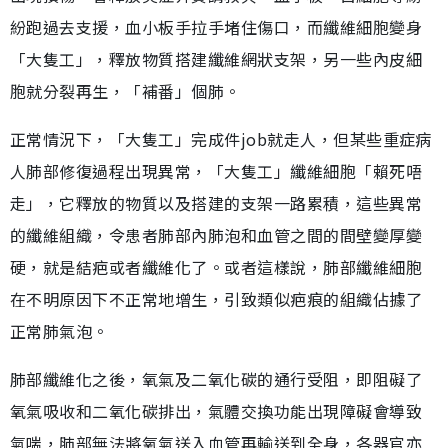
紛跑過去支援，血小板手拉手堵住傷口，而纖維細胞變身
「大隻工」，釋放物質搭建纖維網狀支架，另一些內皮細
胞就分裂再生，「補番」個肺。
正常情況下，「大隻工」完成件job就走人，但某些重症病
人肺部修復過程出現異常，「大隻工」纖維細胞「賴死唔
走」，它釋放的物質以及搭建的支架一路累積，這些異常
的纖維組織，令患者肺部內肺泡和血管之間的間壁變厚變
硬，就是結疤或者纖維化了。或者這樣說，肺部纖維細胞
在不明原因下不正常地增生，引致類似疤痕的組織佔據了
正常肺氣泡。
肺部纖維化之後，氧氣及二氧化碳的通行受阻，即阻礙了
氧氣吸收和二氧化碳排出，氣體交換功能出現障礙會導致
氣喘，肺部無法將氧氣送入血管再輸送到全身，各器官亦