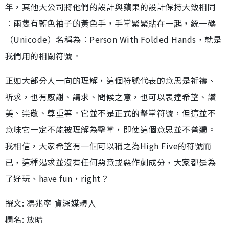
年，其他大公司將他們的設計與蘋果的設計保持大致相同
︰兩隻有藍色袖子的黃色手，手掌緊緊貼在一起，統一碼
（Unicode）名稱為︰Person With Folded Hands，就是
我們用的相關符號。
正如大部分人一向的理解，這個符號代表的意思是祈禱、
祈求，也有感謝、請求、問候之意，也可以表達希望、讚
美、崇敬、尊重等。它並不是正式的擊掌符號，但這並不
意味它一定不能被理解為擊掌，即使這個意思並不普遍。
我相信，大家希望有一個可以稱之為High Five的符號而
已，這種渴求並沒有任何惡意或惡作劇成分，大家都是為
了好玩、have fun，right？
撰文: 馮兆寧 資深媒體人
欄名: 放晴