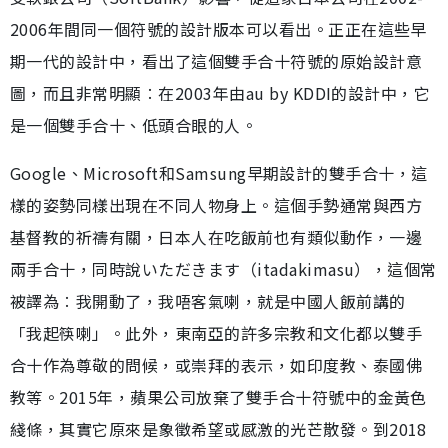
2006年間同一個符號的設計版本可以看出。正正在這些早
期一代的設計中，看出了這個雙手合十符號的原始設計意
圖，而且非常明顯︰在2003年由au by KDDI的設計中，它
是一個雙手合十、低頭合眼的人。
Google、Microsoft和Samsung早期設計的雙手合十，這
樣的姿勢同樣出現在不同人物身上。這個手勢通常與西方
基督教的祈禱有關，日本人在吃飯前也有類似動作，一邊
兩手合十，同時說いただきます（itadakimasu），這個常
被譯為︰我開動了，我唔客氣喇，就是中國人飯前講的
「我起筷喇」。此外，東南亞的許多宗教和文化都以雙手
合十作為尊敬的問候，或崇拜的表示，如印度教、泰國佛
教等。2015年，蘋果公司放棄了雙手合十符號中的金黃色
綫條，其實它原來是象徵希望或感激的光芒散發。到2018