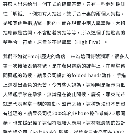
甚麼人出來給出一個正式的確實答案，只有一些個別揣測
性「解話」。例如有人指出，雙手合十裏的兩個大拇指，
是和其他手指貼緊一起的，而在現實中兩人擊掌時，大拇
指應該是岔開，不會貼着食指等等，所以這個手指貼實的
雙手合十符號，原意並不是擊掌（High Five）。
我們不如從Emoji歷史的角度，來為這個符號溯源。很多人
第一次接觸表情符號，是在蘋果電腦的鍵盤上。在擊掌傳
聞興起的時候，蘋果公司設計的folded hands動作，手指
上還發出金色的光芒，令有些人認為，這明明是顯示兩個
人舉起手掌在擊掌，無論是在彼此問候、慶祝，那束光芒
就是代表擊掌一刻的震動、聲音之類，這種想法也不是沒
有道理的。蘋果公司從2008年的iPhone操作系統2.2版開
始，也支援配備了這個符號給人應用。這符號最初的設計
受軟銀公司（SoftBank）影響，從這家日本公司在2002-