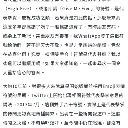
（High-Five），或者所謂「Give Me Five」的符號，是代
表恭賀、慶祝成功之類。若果真是如此的話，那麼原來我
這麼多年都搞錯了嗎？一般搞錯還算了，有時朋友有病，
或染上了新冠，甚至朋友有喪事，我WhatsApp發了這個符
號給他們，若不是天大不敬，也是非常尷尬的錯誤，竟然
在恭喜他們！究竟，這個雙手合十符號是代表甚麼？我以
後還可以繼續用嗎？如果大家想知道，一起來尋求一個令
人重拾信心的答案。
大約10年前，對很多人來說算是開始認識並採用Emoji表情
符號的早期，Twitter上開始出現相關符號代表擊掌意思的
講法。2013年7月，這個雙手合十符號，實際上是代表擊掌
的傳聞更認真地傳播開來，出現在一些新聞報道中。這股
傳聞之火焰，不時燒吓熄吓，至今間中仍在燃燒，卻沒有