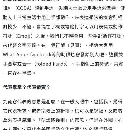
律》（CODA）談到手語，失聰人士需要用手語來溝通，健
聽人士日常生活中用上手部動作，來表達想法的機會則相
對較少。不過，自從在手機或電腦打字可以用表情或動作
符號（Emoji）之後，我們也不時會用一些手部動作符號，
來代替文字表達。有一個符號（見圖），相信大家用
WhatsApp、facebook等的時候也會發給別人吧，這個雙
手合掌或合十（folded hands）、手指朝上的符號，其實
一直存在爭議。
代表擊掌？代表恭賀？
究竟它代表的意思是甚麼？在一般人眼中，包括我，覺得
它代表祈求、或者宗教上的祈禱，也可以是祝福，又或者
拿來表達感謝、「唔該晒你喇」的意思，但是在外國，亦
有人堅持它是代表美國手勢文化中很出名的舉手擊掌