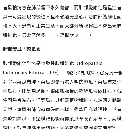
者最怕病毒在肺部留下永久傷害，而肺部纖維化是重症者
其一可能出現的後遺。但不必過分擔心，若肺部纖維化面
積不大，患者可正常生活，而大部分新冠輕症不會出現肺
纖維化，只要了解多一些，恐懼就少一些。
肺部變成「菜瓜布」
肺部纖維化全名是特發性肺纖維化（Idiopathic
Pulmonary Fibrosis, IPF），屬於少見的病，它有另一個
名字叫菜瓜布肺，菜瓜即是香港人叫的絲瓜，菜瓜布或稱
絲瓜布，即是用過熟、纖維膨脹後的乾絲瓜當做抹布，就
像廚房百潔布，但菜瓜布具強韌植物纖維，去油污之餘較
天然。健康的肺泡就像海綿一樣，柔軟且充滿彈性，或者
柔軟如絲瓜，不過纖維化後就像菜瓜布或百潔布。所謂纖
維化，就是肺部出現結疤，大多數結疤成因均未能確定，