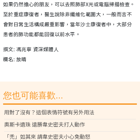
如果仍然擔心的朋友，可以去照肺部X光或電腦掃描檢查。
至於重症康復者，醫生說除非纖維化範圍大，一般而言不
會對日常生活構成嚴重影響，當年沙士康復者中，大部分
患者的肺功能都能回復以前水平。
撰文: 馮兆寧 資深媒體人
欄名: 放晴
您也可能喜歡...
用對了沒有？這個表情符號有另外用法
奧斯卡遺珠 遠勝韋史密夫打人動作
「禿」如其來 請韋史密夫小心免動怒