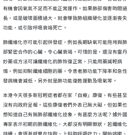
有機會因氧氣不足而不能正常運作。如果肺部傷害時間過
長，或是破壞面積過大，就會導致肺組織硬化並逐漸喪失
功能，或引致呼吸衰竭死亡。
肺纖維化亦可能引起併發症，例如長期缺氧可能拖垮與肺
部緊密合作的心臟，令心臟衰竭。可惜的是，還沒有靈丹
妙藥或方法可讓纖維化的肺恢復正常，只能用藥減輕病
情，例如抑制纖維細胞的藥，令患者肺功能下降率和急性
發病機會減低，另外就是肺功能復甦運動及吸氧等。
本港今天很多新冠輕症者都在家「自療」康復，有些甚至
沒有向政府呈報。這些康復者們外表已無大礙，但如果也
想知道自己有無肺部纖維化迹象，有甚麼方法呢？據外國
專家表示初期的肺纖維化，大都沒有明顯徵狀，若纖維化
持續，會逐漸感覺在快跑、上斜時呼吸吃力，開始咳嗽、