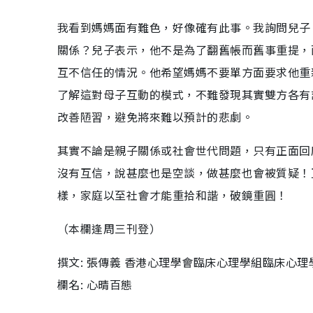
我看到媽媽面有難色，好像確有此事。我詢問兒子
關係？兒子表示，他不是為了翻舊帳而舊事重提，
互不信任的情況。他希望媽媽不要單方面要求他重
了解這對母子互動的模式，不難發現其實雙方各有
改善陋習，避免將來難以預計的悲劇。
其實不論是親子關係或社會世代問題，只有正面回
沒有互信，說甚麼也是空談，做甚麼也會被質疑！
樣，家庭以至社會才能重拾和諧，破鏡重圓！
（本欄逢周三刊登）
撰文: 張傳義 香港心理學會臨床心理學組臨床心理
欄名: 心晴百態