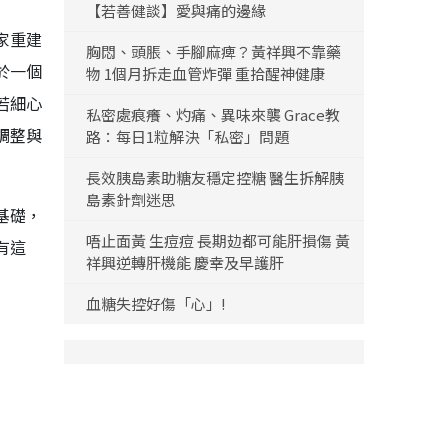
【若善健談】愛與痛的邊緣
家重建
胸悶、頭脹、手腳麻痺？黃祥興不靠藥
於一個
物 1個月拆走血管炸彈 重拾醒神健康
若細心
私密處痕癢、灼痛、異味來襲 Grace教
調整與
路：每日1粒解決「私密」問題
長效胰島素助糖友穩定控糖 醫生拆解胰
島素針劑迷思
基礎，
唔止面黃 生痘痘 長期攰都可能肝損傷 黃
有這
祥興逆轉肝機能 慶幸及早護肝
血糖失控好傷「心」!