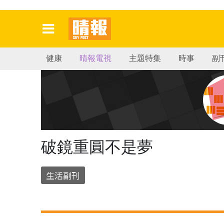
健康
晴報電視
主題特集
時事
副
破鏡重圓不是夢
生活副刊