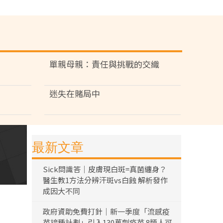
單親母親：責任與挑戰的交織
迷失在賭局中
最新文章
Sick問識答｜皮膚現白斑=真菌纏身？
醫生教1方法分辨汗斑vs白蝕 解析發作
成因大不同
政府資助免費打針｜新一季度「流感疫
苗接種計劃」引入130萬劑疫苗 8類人可