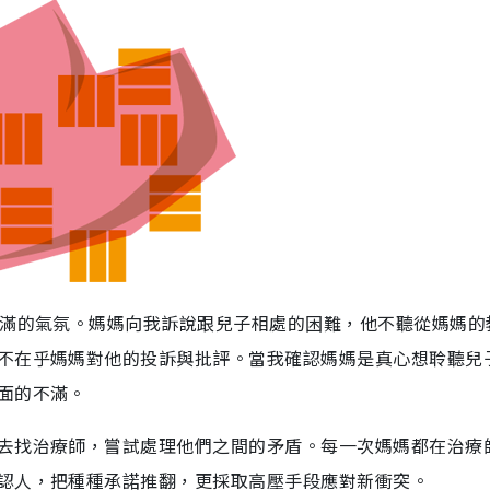
不滿的氣氛。媽媽向我訴說跟兒子相處的困難，他不聽從媽媽的
不在乎媽媽對他的投訴與批評。當我確認媽媽是真心想聆聽兒
面的不滿。
去找治療師，嘗試處理他們之間的矛盾。每一次媽媽都在治療
認人，把種種承諾推翻，更採取高壓手段應對新衝突。