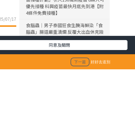
優先接種 科興疫苗最快月底先到港【附
4條件免費接種】
5/07/17
食腦蟲｜男子泰國狂食生醃海鮮染「食
腦蟲」腸道嚴重潰爛 反覆大出血休克險
死
同意及關閉
黎彼得離世｜黎彼得離世享年76歲 今年
3月已中風臥床 好友鍾志光及盧宛茵透
下一篇
好好去道別
露黎彼得最後時光
陳浚霆｜《愛回家》風少陳浚霆歐遊行
山出事 1原因全身爆紅疹極恐怖 險「毀
容」急回港求醫【附皮膚科醫生夏日防
蟲貼士】
「生活晴報 今期至HIT推介」
生活訊息