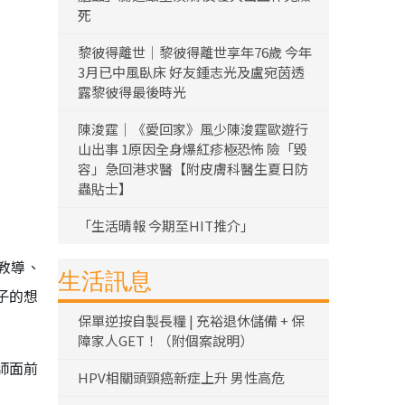
死
黎彼得離世｜黎彼得離世享年76歲 今年
3月已中風臥床 好友鍾志光及盧宛茵透
露黎彼得最後時光
陳浚霆｜《愛回家》風少陳浚霆歐遊行
山出事 1原因全身爆紅疹極恐怖 險「毀
容」急回港求醫【附皮膚科醫生夏日防
蟲貼士】
「生活晴報 今期至HIT推介」
教導、
生活訊息
子的想
保單逆按自製長糧 | 充裕退休儲備 + 保
障家人GET！（附個案說明）
師面前
HPV相關頭頸癌新症上升 男性高危