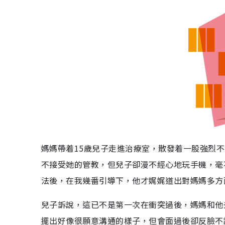
媽媽帶着15歲兒子走進治療室，散發着一股強烈
不接受她的管教，但兒子卻漫不經心地玩手機，毫
法後，在我幾番引導下，他才娓娓道出對媽媽多方
兒子訴說，這已不是第一次在衝突過後，媽媽和他
擺出好像很願意溝通的樣子，但會面過後卻反臉不