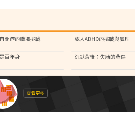
自閉症的職場挑戰
成人ADHD的挑戰與處理
是百年身
沉默背後：失胎的悲傷
查看更多