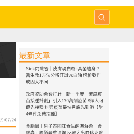
最新文章
Sick問識答｜皮膚現白斑=真菌纏身？
醫生教1方法分辨汗斑vs白蝕 解析發作
成因大不同
政府資助免費打針｜新一季度「流感疫
苗接種計劃」引入130萬劑疫苗 8類人可
優先接種 科興疫苗最快月底先到港【附
4條件免費接種】
9/07/24
食腦蟲｜男子泰國狂食生醃海鮮染「食
腦蟲」腸道嚴重潰爛 反覆大出血休克險