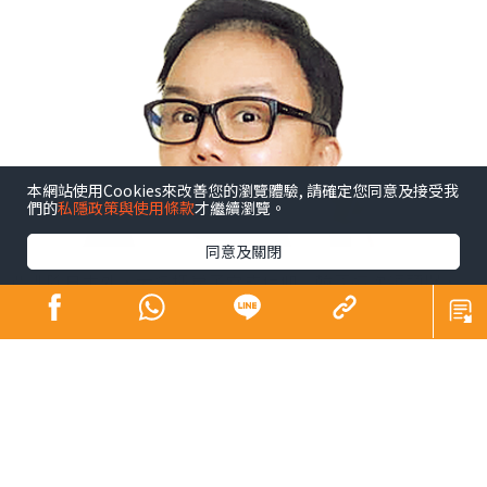
本網站使用Cookies來改善您的瀏覽體驗, 請確定您同意及接受我
們的
私隱政策與使用條款
才繼續瀏覽。
同意及關閉
亞洲除日本外，大多把房子當成信仰。韓國這次領頭爆，
應該會擠去7成泡沫。一是政治不穩定，二是兩地房市全是
泡沫。
而台灣房市的支撑，全是在大陸賺到錢的台商金主，用金
磚堆出來的。台灣本身的經濟根本無法支撑，從低廉的租
金大家就應該知道。