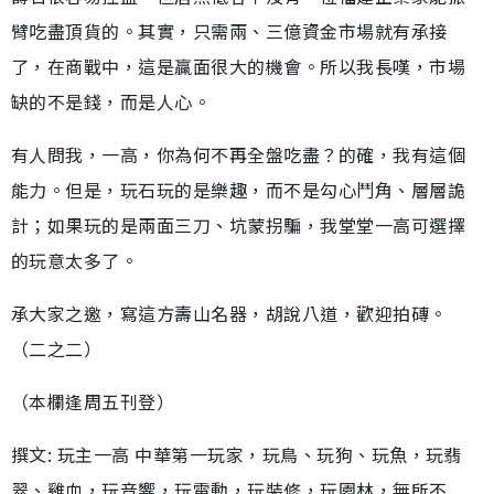
臂吃盡頂貨的。其實，只需兩、三億資金市場就有承接
了，在商戰中，這是贏面很大的機會。所以我長嘆，市場
缺的不是錢，而是人心。
有人問我，一高，你為何不再全盤吃盡？的確，我有這個
能力。但是，玩石玩的是樂趣，而不是勾心鬥角、層層詭
計；如果玩的是兩面三刀、坑蒙拐騙，我堂堂一高可選擇
的玩意太多了。
承大家之邀，寫這方壽山名器，胡說八道，歡迎拍磚。
（二之二）
（本欄逢周五刊登）
撰文: 玩主一高 中華第一玩家，玩鳥、玩狗、玩魚，玩翡
翠、雞血，玩音響，玩電動，玩裝修，玩園林，無所不