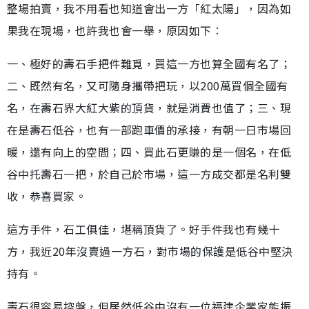
整場拍賣，我不用看也知道會出一方「紅太陽」，因為如
果我在現場，也許我也會一舉，原因如下︰
一、極好的壽石手把件難覓，買這一方也算全國有名了；
二、既然有名，又可隨身攜帶把玩，以200萬買個全國有
名，在壽石界大紅大紫的頂貨，就是消費也值了；三、現
在是壽石低谷，也有一部跑車價的承接，有朝一日市場回
暖，還有向上的空間；四、買此石更賺的是一個名，在低
谷中托壽石一把，於自己於市場，這一方成交都是名利雙
收，恭喜買家。
這方手件，石工俱佳，堪稱頂貨了。好手件我也有幾十
方，我近20年沒賣過一方石，對市場的保護是低谷中堅決
持有。
壽石很容易控盤，但居然低谷中沒有一位福建企業家能振