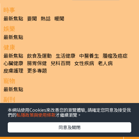
時事
最新焦點
要聞
熱話
暖聞
娛樂
最新焦點
健康
最新焦點
飲食及運動
生活健康
中醫養生
腫瘤及癌症
心臟健康
腸胃保健
兒科百問
女性疾病
老人病
皮膚護理
更多專題
寵物
最新焦點
副刊
最新焦點
本網站使用Cookies來改善您的瀏覽體驗, 請確定您同意及接受我
們的
私隱政策與使用條款
才繼續瀏覽。
日報
揭頁版
港聞
財經/地產
中國/國際
娛樂
Healthy Life
同意及關閉
生活副刊
親子/教育
體育
專題/人物
昔日晴報