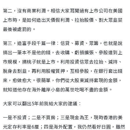
第二，沒有商業利潤。相信大家耳聞過有上市公司在美國
上市時，是如何造出天價假利潤、拉抬股價、割大眾韭菜
最後被處罰的。
第三，造富手段千篇一律︰信貸、募資、眾籌，也就是說
搞出一筆本不是他的錢，去收購、虧損擴張、參股達到上
市規模，摘桃子就是上市。利用投資信眾去拉抬、減持、
脫身去割韭，再利用股權質押，互相參股，在銀行套出錢
來，愈做愈大。很簡單，你們從大股東減持套現的金額，
就知道他存在海外離岸小島的萬世吃喝不盡的金額。
大家可以翻出5年前我給大家的建議︰
一是不投資；二是不買房；三是現金為王，現時香港的美
元定存利率是6厘；四是海外配置，我仍然看好日圓，雖然