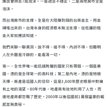
應該會擠去7成泡沫。一是政治不穩定，二是兩地房市全是
泡沫。
而台灣房市的支撑，全是在大陸賺到錢的台商金主，用金
磚堆出來的。台灣本身的經濟根本無法支撑，從低廉的租
金大家就應該知道。
我們來聊一聊黑洞，說不得、碰不得、內詳不得，但聰明
人在外圍是冷靜的，能看清一切。
第一，全世界唯一能迅速跨層的國家只有兩個，一個是美
國，憑的是全球第一的高科技；第二是內地，憑的是物競
天擇，房產是這國人的信仰，這是3,600年歷史根脈中對擁
有土地的渴望。80年代後，地產商有效地利用了人性，而
連地產商都忽略了歷史。2000年以後這國前1萬個富豪的崛
起並無奧秘。