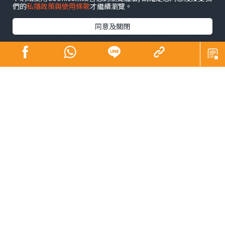
們的
私隱政策與使用條款
才繼續瀏覽。
同意及關閉
青少年係未來社會嘅主人翁，佢哋嘅幸福感同時都係我們
未來幸福嘅所在。芸芸幸福感範疇之中，黛安認為精神健
康尤為重要，亦係近年社會各界關注所在。為咗凝聚更大
嘅社會力量以更廣泛嘅層面支持我哋呢班未來社會嘅主人
翁，同時響應特首喺《施政報告》中提出嘅加強支持青少
年身心健康精神素養嘅號召，以及教育局嘅「4Rs精神健康
約章」（Rest，Relaxation，Relationship，
Resilience），黛安早前就去咗由基督教香港信義會元朗信
義中學尹浩然校長、BL Beauty創辦人吳雅婷女士及X
Social Group創辦人兼首席行政官林漢源先生發起嘅「千
人齊倡好精神」活動，以生命影響生命。活動當日邀請超
過一千名元朗區嘅家長與學生齊集校園製作減壓香水。吳