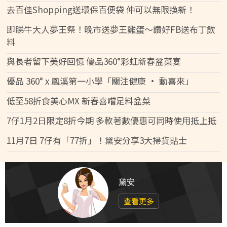
去百佳Shopping送環保百便袋 仲可以無限換新！
即睇牛大人夢王祭！晚市送夢王雞蛋～讚好FB送布丁飲
料
與長者留下美好回憶 優品360°彩虹新春盆菜宴
優品 360° x 鳳溪第一小學「關注健康 • 動喜來」
低至58折食美心MX 新春喜嚐足料盆菜
7仔1月2日限定8折今期 多款著數優惠可同時使用抵上抵
11月7日 7仔有「77折」！黛安分享3大掃貨貼士
黛安
查看更多