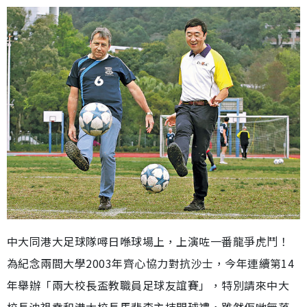
中大同港大足球隊噚日喺球場上，上演咗一番龍爭虎鬥！
為紀念兩間大學2003年齊心協力對抗沙士，今年連續第14
年舉辦「兩大校長盃教職員足球友誼賽」，特別請來中大