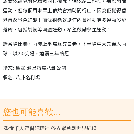
馬斐森話以前會踢波同打欖球，但依家工作忙，無乜時間
運動，但每個周末早上依然會抽時間行山，因為佢覺得香
港自然景色好靚！而沈祖堯就話任內會推動更多運動設施
落成，包括划艇等團體運動，希望鼓勵學生運動！
講番場比賽，兩隊上半場互交白卷，下半場中大先後入兩
球，以2:0完場，連續三年摘冠。
撰文: 黛安 消息特靈八卦公關
欄名: 八卦名利場
您也可能喜歡...
香港千人齊倡好精神 各界聚首創世界紀錄