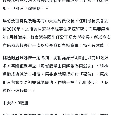
校長沈祖堯和港大校長馬斐森主持開球禮，雖然佢哋無落
場，但都有「露幾腳」。
早前沈祖堯提及唔再同中大續約做校長，任期最長只會去
到2018年，之後會重返醫學院專注癌症研究；而馬斐森明
年1月離職後，就會返英國出任愛丁堡大學校長，所以今次
亦係兩名校長最一次以校長身份主持賽事，特別有意義。
挑通眼眉嘅姊妹一定睇到，沈祖堯身形明顯比以前fit咗好
多，事關佢近年靠「每餐飯量由兩碗變為兩湯匙」、積極
運動成功減磅；相反，馬斐森就顯得好有「福氣」，原來
佢有留意到沈祖堯減肥成功，仲拍一拍自己肚皮話︰「我
會以佢做榜樣。」
中大2：0取勝