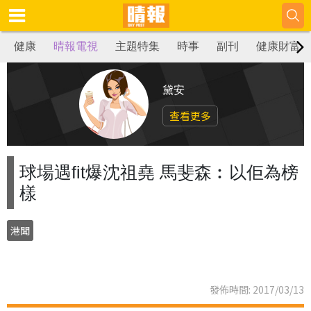
健康
晴報電視
主題特集
時事
副刊
健康財富
黛安
查看更多
球場遇fit爆沈祖堯 馬斐森︰以佢為榜
樣
港聞
發佈時間: 2017/03/13