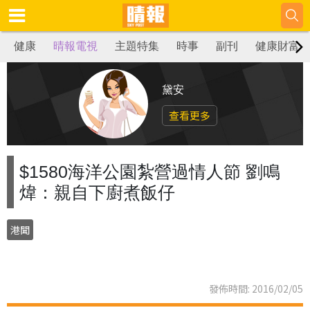
健康
晴報電視
主題特集
時事
副刊
健康財富
黛安
查看更多
$1580海洋公園紮營過情人節 劉鳴
煒：親自下廚煮飯仔
港聞
發佈時間: 2016/02/05