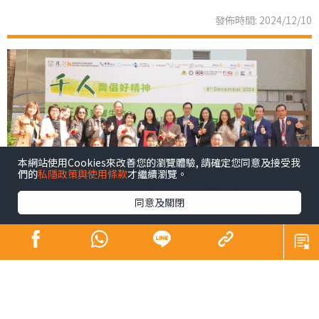
發佈時間: 2024/12/10
本網站使用Cookies來改善您的瀏覽體驗, 請確定您同意及接受我
們的
私隱政策與使用條款
才繼續瀏覽。
同意及關閉
青少年係未來社會嘅主人翁，佢哋嘅幸福感同時都係我們
未來幸福嘅所在。芸芸幸福感範疇之中，黛安認為精神健
康尤為重要，亦係近年社會各界關注所在。為咗凝聚更大
嘅社會力量以更廣泛嘅層面支持我哋呢班未來社會嘅主人