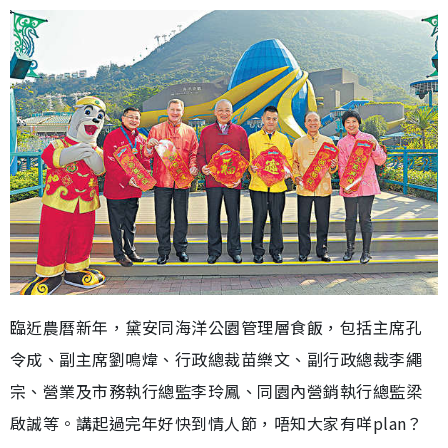
臨近農曆新年，黛安同海洋公園管理層食飯，包括主席孔
令成、副主席劉鳴煒、行政總裁苗樂文、副行政總裁李繩
宗、營業及市務執行總監李玲鳳、同園內營銷執行總監梁
啟誠等。講起過完年好快到情人節，唔知大家有咩plan？