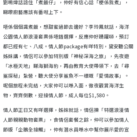
劉鳴煒話諗住「煮飯仔」，仲好有信心話「梗係我煮」，
睇嚟廚藝應該有番咁上下。
唔係個個識煮飯，想甜蜜過節去邊好？李玲鳳就話，海洋
公園情人節浪漫套票係唔錯選擇，反應仲好踴躍𠻹，預訂
都已經有七、八成。情人節package有咩特別，黛安聽公關
姊妹講，情侶可以參加特別版「神秘深海之旅」，先夜遊
「冰極天地」睇海獅海豹，再由教育大使帶領下，去「尋
鯊探秘」紮營，聽大使分享鯊魚不一樣嘅「愛情故事」。
呢個旅程未完結，大家仲可以喺入面，徹夜觀賞海洋生
物，齊齊倒數，迎接情人節，成人每位$1,580。
情人節正日又有咩選擇，姊妹就話，情侶揀「特選浪漫情
人節親親動物套票」，食情侶套餐之餘，仲可以參加情人
節版「企鵝全接觸」，仲有潛水員喺水中幫你展示愛的宣