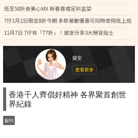
低至58折食美心MX 新春喜嚐足料盆菜
7仔1月2日限定8折今期 多款著數優惠可同時使用抵上抵
11月7日 7仔有「77折」！黛安分享3大掃貨貼士
黛安
查看更多
香港千人齊倡好精神 各界聚首創世
界紀錄
副刊