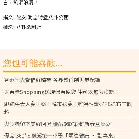
言，夠晒浪漫！
撰文: 黛安 消息特靈八卦公關
欄名: 八卦名利場
您也可能喜歡...
香港千人齊倡好精神 各界聚首創世界紀錄
去百佳Shopping送環保百便袋 仲可以無限換新！
即睇牛大人夢王祭！晚市送夢王雞蛋～讚好FB送布丁飲
料
與長者留下美好回憶 優品360°彩虹新春盆菜宴
優品 360° x 鳳溪第一小學「關注健康 • 動喜來」