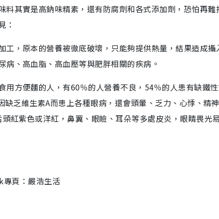
味料其實是高鈉味精素，還有防腐劑和各式添加劑，恐怕再難
見：
加工，原本的營養被徹底破壞，只能夠提供熱量，結果造成攝
尿病、高血脂、高血壓等與肥胖相關的疾病。
食用方便麵的人，有60％的人營養不良，54％的人患有缺鐵
人因缺乏維生素A而患上各種眼病，還會頭暈、乏力、心悸、精
，舌頭紅紫色或洋紅，鼻翼、眼瞼、耳朵等多處皮炎，眼睛畏光
ook專頁：嚴浩生活