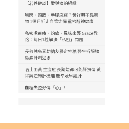
【若善健談】愛與痛的邊緣
胸悶、頭脹、手腳麻痺？黃祥興不靠藥
物 1個月拆走血管炸彈 重拾醒神健康
私密處痕癢、灼痛、異味來襲 Grace教
路：每日1粒解決「私密」問題
長效胰島素助糖友穩定控糖 醫生拆解胰
島素針劑迷思
唔止面黃 生痘痘 長期攰都可能肝損傷 黃
祥興逆轉肝機能 慶幸及早護肝
血糖失控好傷「心」!