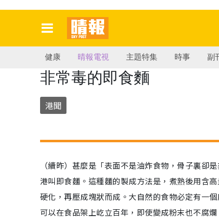
健康
晴報電視
主題特集
時事
副
非常毒的即食麵
港聞
（續昨）甚麼是「表面不是油炸食物，骨子裏卻是
港叫即食麵。這種麵的製成方法是，煮熟後用含高
硬化，再壓成塊狀而成。大自然的食物必定有一個
可以在食品架上屹立百年，即使變成粉末也不腐爛