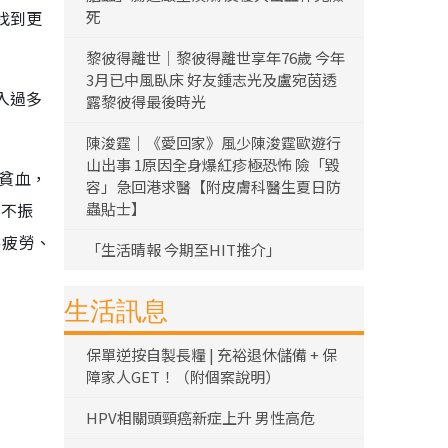
找到更
死
黎彼得離世｜黎彼得離世享年76歲 今年
3月已中風臥床 好友鍾志光及盧宛茵透
入過多
露黎彼得最後時光
陳浚霆｜《愛回家》風少陳浚霆歐遊行
山出事 1原因全身爆紅疹極恐怖 險「毀
性貧血，
容」急回港求醫【附皮膚科醫生夏日防
神不振
蟲貼士】
易疲勞、
「生活晴報 今期至HIT推介」
生活訊息
保單逆按自製長糧 | 充裕退休儲備 + 保
障家人GET！（附個案說明）
HPV相關頭頸癌新症上升 男性高危