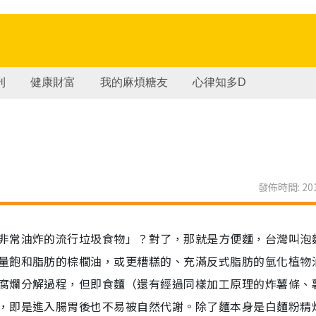
刊
健康財富
我的麻煩糖友
心律知多D
發佈時間: 201
非常油炸的流行垃圾食物」？對了，那就是方便麵，台灣叫泡
量飽和脂肪的棕櫚油，或更糟糕的、充滿反式脂肪的氫化植物
腐爛分解過程，但即食麵（還有經過同樣加工原理的炸薯條、
，即是進入腸胃後也不易被自然代謝。除了麵本身是白麵粉精