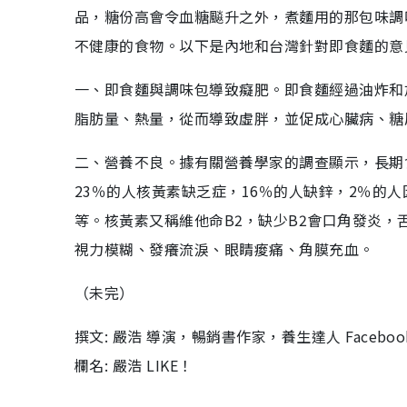
品，糖份高會令血糖飈升之外，煮麵用的那包味調
不健康的食物。以下是內地和台灣針對即食麵的意
一、即食麵與調味包導致癡肥。即食麵經過油炸和
脂肪量、熱量，從而導致虛胖，並促成心臟病、糖
二、營養不良。據有關營養學家的調查顯示，長期
23％的人核黃素缺乏症，16％的人缺鋅，2％的
等。核黃素又稱維他命B2，缺少B2會口角發炎
視力模糊、發癢流淚、眼睛痠痛、角膜充血。
（未完）
撰文: 嚴浩 導演，暢銷書作家，養生達人 Faceb
欄名: 嚴浩 LIKE！