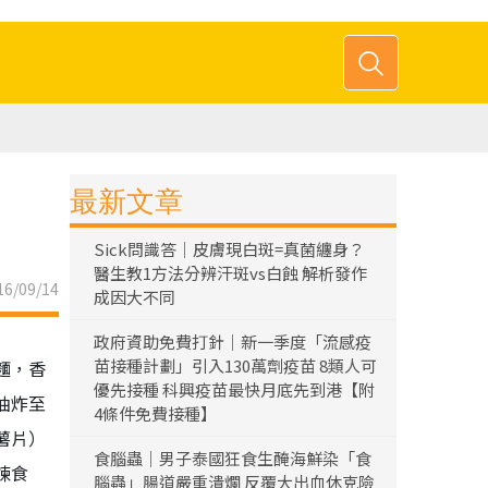
最新文章
Sick問識答｜皮膚現白斑=真菌纏身？
醫生教1方法分辨汗斑vs白蝕 解析發作
6/09/14
成因大不同
政府資助免費打針｜新一季度「流感疫
苗接種計劃」引入130萬劑疫苗 8類人可
麵，香
優先接種 科興疫苗最快月底先到港【附
油炸至
4條件免費接種】
薯片）
食腦蟲｜男子泰國狂食生醃海鮮染「食
煉食
腦蟲」腸道嚴重潰爛 反覆大出血休克險