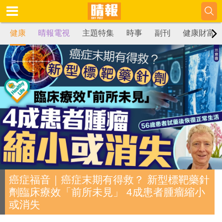
健康
晴報電視
主題特集
時事
副刊
健康財富
癌症福音｜癌症末期有得救？ 新型標靶藥針
劑臨床療效「前所未見」 4成患者腫瘤縮小
或消失