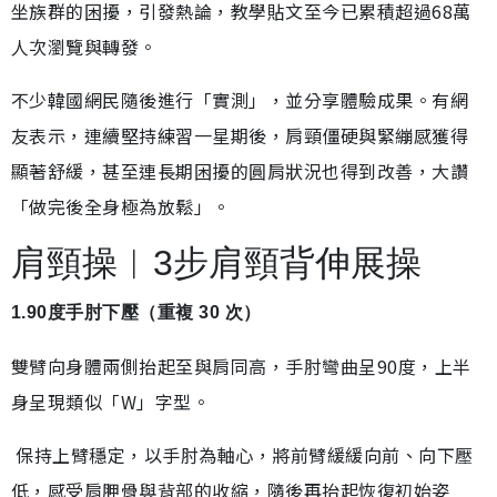
坐族群的困擾，引發熱論，教學貼文至今已累積超過68萬
人次瀏覽與轉發。
不少韓國網民隨後進行「實測」，並分享體驗成果。有網
友表示，連續堅持練習一星期後，肩頸僵硬與緊繃感獲得
顯著舒緩，甚至連長期困擾的圓肩狀況也得到改善，大讚
「做完後全身極為放鬆」。
肩頸操︱3步肩頸背伸展操
1.90度手肘下壓（重複 30 次）
雙臂向身體兩側抬起至與肩同高，手肘彎曲呈90度，上半
身呈現類似「W」字型。
保持上臂穩定，以手肘為軸心，將前臂緩緩向前、向下壓
低，感受肩胛骨與背部的收縮，隨後再抬起恢復初始姿