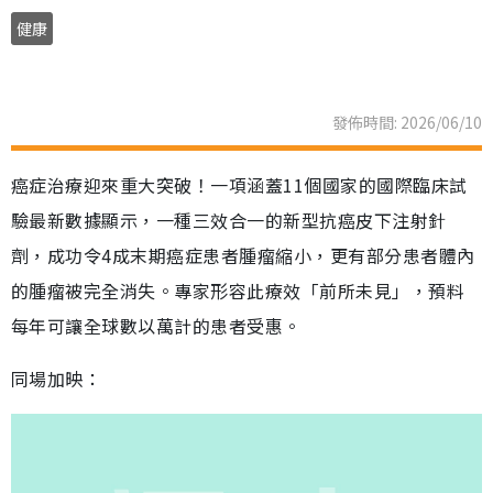
健康
發佈時間: 2026/06/10
癌症治療迎來重大突破！一項涵蓋11個國家的國際臨床試
驗最新數據顯示，一種三效合一的新型抗癌皮下注射針
劑，成功令4成末期癌症患者腫瘤縮小，更有部分患者體內
的腫瘤被完全消失。專家形容此療效「前所未見」，預料
每年可讓全球數以萬計的患者受惠。
同場加映：