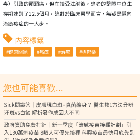
毒）引致的頭頸癌，但在接受注射後，患者的整體中位生
存期達到了12.5個月，這對於臨床醫學而言，無疑是邁向
治癒癌症的一大步。
內容標籤
健康問題
癌症
治療
標靶藥
您也可能喜歡...
Sick問識答｜皮膚現白斑=真菌纏身？ 醫生教1方法分辨
汗斑vs白蝕 解析發作成因大不同
政府資助免費打針｜新一季度「流感疫苗接種計劃」引
入130萬劑疫苗 8類人可優先接種 科興疫苗最快月底先到