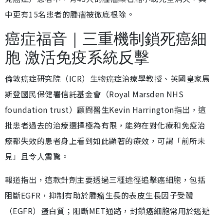
中更有15名患者的腫瘤被徹底根除。
癌症福音｜三重機制鎖死癌細
胞 激活免疫系統反擊
倫敦癌症研究院（ICR）生物癌症治療學教授、英國皇家馬
斯登國民保健署信託基金會（Royal Marsden NHS
foundation trust）顧問醫生Kevin Harrington指出，這
批患者過去的治療選擇極為有限，能夠在對化療和免疫治
療都失效的患者身上看到如此顯著的療效，可謂「前所未
見」且令人震驚。
報道指出，這款針劑主要透過三種途徑追擊癌細胞，包括
阻斷EGFR，抑制有助於腫瘤生長的表皮生長因子受體
（EGFR）蛋白質；阻斷MET通路，封鎖癌細胞常用於逃避