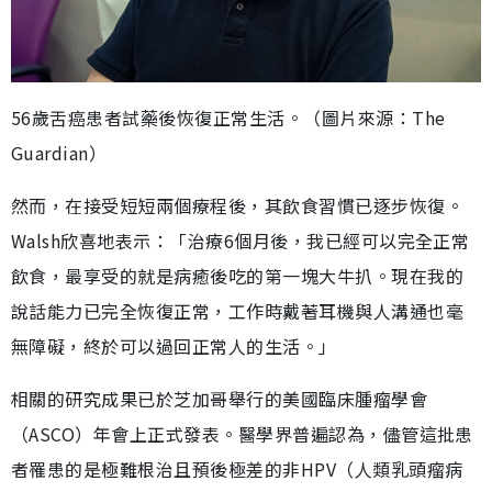
56歲舌癌患者試藥後恢復正常生活。（圖片來源：The
Guardian）
然而，在接受短短兩個療程後，其飲食習慣已逐步恢復。
Walsh欣喜地表示：「治療6個月後，我已經可以完全正常
飲食，最享受的就是病癒後吃的第一塊大牛扒。現在我的
說話能力已完全恢復正常，工作時戴著耳機與人溝通也毫
無障礙，終於可以過回正常人的生活。」
相關的研究成果已於芝加哥舉行的美國臨床腫瘤學會
（ASCO）年會上正式發表。醫學界普遍認為，儘管這批患
者罹患的是極難根治且預後極差的非HPV（人類乳頭瘤病