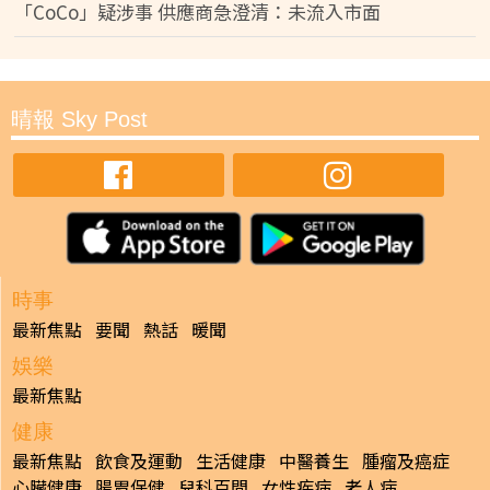
「CoCo」疑涉事 供應商急澄清：未流入市面
晴報 Sky Post
時事
最新焦點
要聞
熱話
暖聞
娛樂
最新焦點
健康
最新焦點
飲食及運動
生活健康
中醫養生
腫瘤及癌症
心臟健康
腸胃保健
兒科百問
女性疾病
老人病