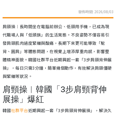
發佈時間: 2026/08/03
肩頸操︱長時間坐在電腦前辦公、低頸用手機，已成為現
代職場人與「低頭族」的生活常態。不良姿勢不僅容易引
發肩頸肌肉過度緊繃與酸痛，長期下來更可能導致「駝
背、圓肩」等體態問題，在視覺上增添厚重肉感，影響整
體精神面貌。韓國社群平台近期興起一套「3步肩頸背伸展
操」，每日只需3分鐘，簡單幾個動作，有效解決肩頸僵硬
與緊繃等狀況。
肩頸操︱韓國「3步肩頸背伸
展操」爆紅
韓國
社群平台
近期興起一套「3步肩頸背伸展操」，解決久