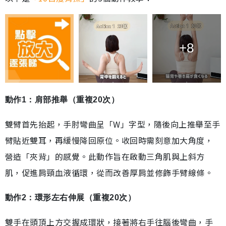
+8
動作1：肩部推舉（重複20次）
雙臂首先抬起，手肘彎曲呈「W」字型，隨後向上推舉至手
臂貼近雙耳，再緩慢降回原位。收回時需刻意加大角度，
營造「夾背」的感覺。此動作旨在啟動三角肌與上斜方
肌，促進肩頸血液循環，從而改善厚肩並修飾手臂線條。
動作2：環形左右伸展（重複20次）
雙手在頭頂上方交握成環狀，接著將右手往腦後彎曲，手