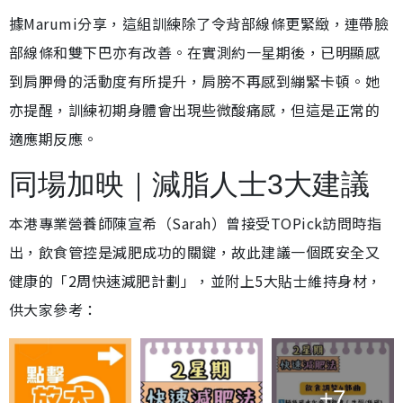
據Marumi分享，這組訓練除了令背部線條更緊緻，連帶臉
部線條和雙下巴亦有改善。在實測約一星期後，已明顯感
到肩胛骨的活動度有所提升，肩膀不再感到繃緊卡頓。她
亦提醒，訓練初期身體會出現些微酸痛感，但這是正常的
適應期反應。
同場加映｜減脂人士3大建議
本港專業營養師陳宣希（Sarah）曾接受TOPick訪問時指
出，飲食管控是減肥成功的關鍵，故此建議一個既安全又
健康的「2周快速減肥計劃」，並附上5大貼士維持身材，
供大家參考：
+7