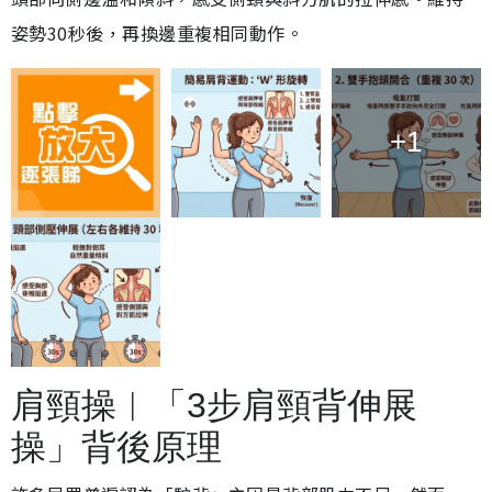
姿勢30秒後，再換邊重複相同動作。
+1
肩頸操︱「3步肩頸背伸展
操」背後原理