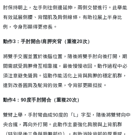
肘保持朝上，左手則往側邊延伸，兩側交替進行。此舉能
有效延展側腰、背闊肌及肩側線條，有助拉展上半身比
例，令身形顯得更修長。
動作3：手肘開合/肩胛夾背（重複20次）
將雙手交握並置於後腦位置，隨後將雙手肘向後打開，期
間需感受肩胛骨互相靠攏，最後慢慢收回。動作過程中必
須注意避免聳肩。這動作能活化上背與肩胛的穩定肌群，
達到改善圓肩及駝背的效果，令背部更顯挺拔。
動作4：90度手肘開合（重複20次）
雙臂上舉，手肘彎曲成90度的「L」字型，隨後將雙臂向中
央合攏，再向外打開。此動作主要強化肩膀與上背肌群
（特別是後三角與肩胛部位），有助消除背部的厚重感，