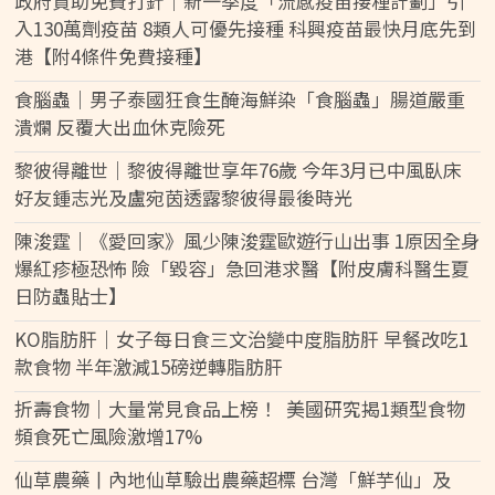
政府資助免費打針｜新一季度「流感疫苗接種計劃」引
入130萬劑疫苗 8類人可優先接種 科興疫苗最快月底先到
港【附4條件免費接種】
食腦蟲｜男子泰國狂食生醃海鮮染「食腦蟲」腸道嚴重
潰爛 反覆大出血休克險死
黎彼得離世｜黎彼得離世享年76歲 今年3月已中風臥床
好友鍾志光及盧宛茵透露黎彼得最後時光
陳浚霆｜《愛回家》風少陳浚霆歐遊行山出事 1原因全身
爆紅疹極恐怖 險「毀容」急回港求醫【附皮膚科醫生夏
日防蟲貼士】
KO脂肪肝｜女子每日食三文治變中度脂肪肝 早餐改吃1
款食物 半年激減15磅逆轉脂肪肝
折壽食物｜大量常見食品上榜！ 美國研究揭1類型食物
頻食死亡風險激增17%
仙草農藥丨內地仙草驗出農藥超標 台灣「鮮芋仙」及