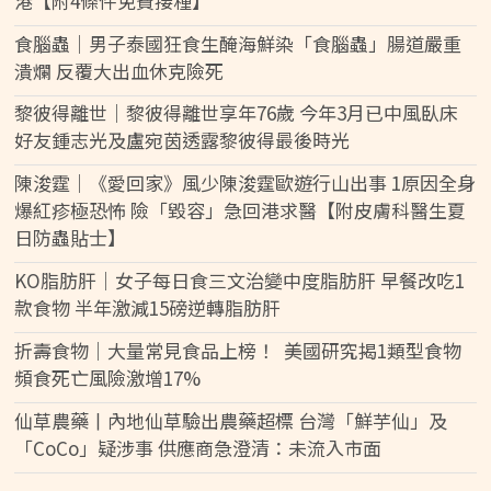
港【附4條件免費接種】
食腦蟲｜男子泰國狂食生醃海鮮染「食腦蟲」腸道嚴重
潰爛 反覆大出血休克險死
黎彼得離世｜黎彼得離世享年76歲 今年3月已中風臥床
好友鍾志光及盧宛茵透露黎彼得最後時光
陳浚霆｜《愛回家》風少陳浚霆歐遊行山出事 1原因全身
爆紅疹極恐怖 險「毀容」急回港求醫【附皮膚科醫生夏
日防蟲貼士】
KO脂肪肝｜女子每日食三文治變中度脂肪肝 早餐改吃1
款食物 半年激減15磅逆轉脂肪肝
折壽食物｜大量常見食品上榜！ 美國研究揭1類型食物
頻食死亡風險激增17%
仙草農藥丨內地仙草驗出農藥超標 台灣「鮮芋仙」及
「CoCo」疑涉事 供應商急澄清：未流入市面