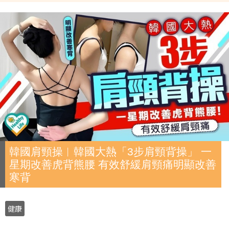
韓國肩頸操︱韓國大熱「3步肩頸背操」 一
星期改善虎背熊腰 有效舒緩肩頸痛明顯改善
寒背
健康