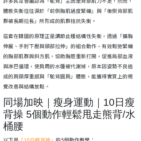
許多民眾普遍認為「駝背」主因是背部肌力不足，然而，
體態失衡往往源於「前側胸肌過度緊繃」與「後側背部肌
群被長期拉長」所形成的肌群拮抗失衡。
這套在韓國的原理正是調節此種結構性失衡，透過「擴胸
伸展、手肘下壓與頸部拉伸」的組合動作，有效鬆弛緊繃
的胸部肌群與斜方肌，協助胸腔重新打開，促進局部血液
與淋巴循環，使肩周的水腫被代謝掉，原本因姿勢不良造
成的肩頸厚重感與「駝背圓肩」體態，能獲得實質上的視
覺改善與結構放鬆。
同場加映｜瘦身運動｜10日瘦
背操 5個動作輕鬆甩走熊背/水
桶腰
以下是
「10日瘦背操」
的5個動作教學：