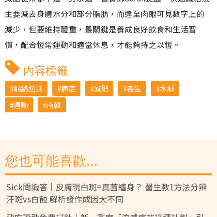
主要減去身體水分和部分脂肪，而達至肉眼可見數字上的
減少，但要維持體重，最關鍵是養成良好飲食和生活習
慣，配合恆常運動和適當休息，才能夠持之以恆。
內容標籤
網絡熱話
痛症
減肥
養生
水腫
運動
南韓
您也可能喜歡...
Sick問識答｜皮膚現白斑=真菌纏身？ 醫生教1方法分辨
汗斑vs白蝕 解析發作成因大不同