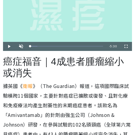
剩
-
5:30
載
播
開
全
入
放
啟
螢
完
音
幕
餘
畢
效
癌症福音｜4成患者腫瘤縮小
:
9
時
.
8
或消失
2
間
%
據英國《
衛報
》（The Guardian）報道，這項國際臨床試
驗橫跨11個國家，主要針對癌症已擴散或復發、且對化療
和免疫療法均產生耐藥性的末期癌症患者。該款名為
「Amivantamab」的針劑由強生公司（Johnson &
Johnson）研發，在參與試驗的102名頭頸癌（全球第六常
見癌症）患者中，有43人的腫瘤顯著縮小或完全消失，其