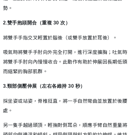
勢。
2.雙手抱頭開合（重複 30 次）
將雙手手指交叉輕置於腦後（或雙手放置於耳後）。
吸氣時將雙手手肘向外完全打開，進行深度擴胸；吐氣時
將雙手手肘向內慢慢收合。此動作有助於伸展因長期低頭
而縮緊的胸部肌群。
3.頸部側壓伸展（左右各維持 30 秒）
採坐姿或站姿，脊椎挺直，將一手自然彎曲並放置於後腰
處。
另一隻手越過頭頂，輕撫對側耳朵，順應手臂自然重量將
頭部向側邊溫和傾斜，感受側頸與斜方肌的拉伸感。維持