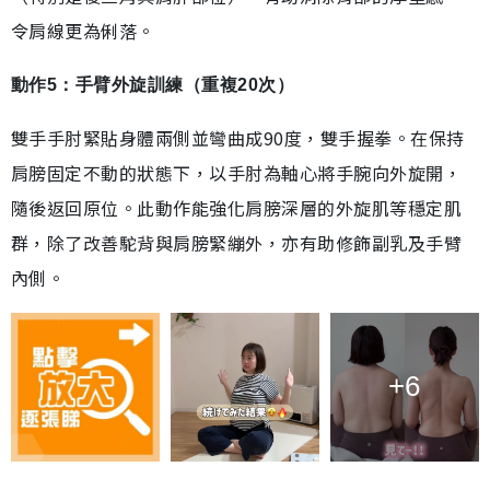
令肩線更為俐落。
動作5：手臂外旋訓練（重複20次）
雙手手肘緊貼身體兩側並彎曲成90度，雙手握拳。在保持
肩膀固定不動的狀態下，以手肘為軸心將手腕向外旋開，
隨後返回原位。此動作能強化肩膀深層的外旋肌等穩定肌
群，除了改善駝背與肩膀緊繃外，亦有助修飾副乳及手臂
內側。
+6