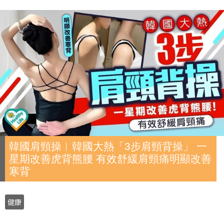
韓國肩頸操︱韓國大熱「3步肩頸背操」 一
星期改善虎背熊腰 有效舒緩肩頸痛明顯改善
寒背
健康