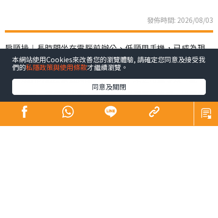
發佈時間: 2026/08/03
肩頸操︱長時間坐在電腦前辦公、低頸用手機，已成為現
本網站使用Cookies來改善您的瀏覽體驗, 請確定您同意及接受我
代職場人與「低頭族」的生活常態。不良姿勢不僅容易引
們的
私隱政策與使用條款
才繼續瀏覽。
發肩頸肌肉過度緊繃與酸痛，長期下來更可能導致「駝
同意及關閉
背、圓肩」等體態問題，在視覺上增添厚重肉感，影響整
體精神面貌。韓國社群平台近期興起一套「3步肩頸背伸展
操」，每日只需3分鐘，簡單幾個動作，有效解決肩頸僵硬
與緊繃等狀況。
肩頸操︱韓國「3步肩頸背伸
展操」爆紅
韓國
社群平台
近期興起一套「3步肩頸背伸展操」，解決久