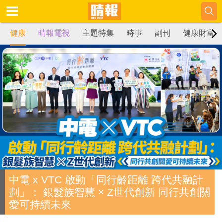
健康
晴報電視
主題特集
時事
副刊
健康財富
中電 x VTC 啟動「同行齡距離 跨代共融計
劃」： 銀髮族智慧 × Z世代創新 同行共創關
愛可持續未來