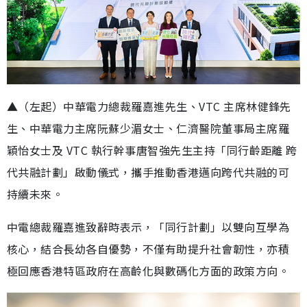
▲（左起）中華電力總裁羅嘉進先生、VTC 主席林健鋒先
生、中華電力主席阮蘇少湄女士、仁濟醫院董事局主席羅
穎怡女士及 VTC 執行幹事唐智強先生主持「同行齡距離 跨
代共融計劃」啟動儀式，攜手推動香港邁向跨代共融的可
持續未來。
中電總裁羅嘉進致辭時表示，「同行計劃」以雙向互學為
核心，結合長幼各自優勢，不僅有助提升社會韌性，亦積
極回應香港特區政府在高齡化與數碼化方面的政策方向。