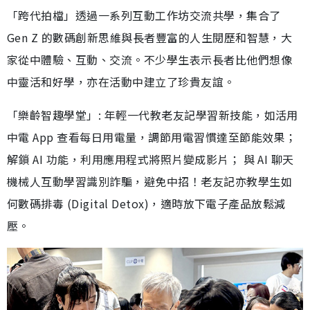
「跨代拍檔」透過一系列互動工作坊交流共學，集合了
Gen Z 的數碼創新思維與長者豐富的人生閱歷和智慧，大
家從中體驗、互動、交流。不少學生表示長者比他們想像
中靈活和好學，亦在活動中建立了珍貴友誼。
「樂齡智趣學堂」: 年輕一代教老友記學習新技能，如活用
中電 App 查看每日用電量，調節用電習慣達至節能效果；
解鎖 AI 功能，利用應用程式將照片變成影片； 與 AI 聊天
機械人互動學習識別詐騙，避免中招！老友記亦教學生如
何數碼排毒 (Digital Detox)，適時放下電子產品放鬆減
壓。