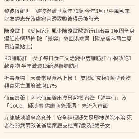
黎彼得離世｜黎彼得離世享年76歲 今年3月已中風臥床
好友鍾志光及盧宛茵透露黎彼得最後時光
陳浚霆｜《愛回家》風少陳浚霆歐遊行山出事 1原因全身
爆紅疹極恐怖 險「毀容」急回港求醫【附皮膚科醫生夏
日防蟲貼士】
KO脂肪肝｜女子每日食三文治變中度脂肪肝 早餐改吃1
款食物 半年激減15磅逆轉脂肪肝
折壽食物｜大量常見食品上榜！ 美國研究揭1類型食物
頻食死亡風險激增17%
仙草農藥丨內地仙草驗出農藥超標 台灣「鮮芋仙」及
「CoCo」疑涉事 供應商急澄清：未流入市面
九龍城地盤奪命意外丨安全經理疑失足墮樓送院不治 死
者為39歲兩孩爸爸屬家庭支柱育7歲及3歲子女