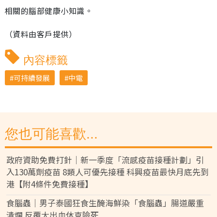
相關的腦部健康小知識。
（資料由客戶提供）
內容標籤
可持續發展
中電
您也可能喜歡...
政府資助免費打針｜新一季度「流感疫苗接種計劃」引
入130萬劑疫苗 8類人可優先接種 科興疫苗最快月底先到
港【附4條件免費接種】
食腦蟲｜男子泰國狂食生醃海鮮染「食腦蟲」腸道嚴重
潰爛 反覆大出血休克險死