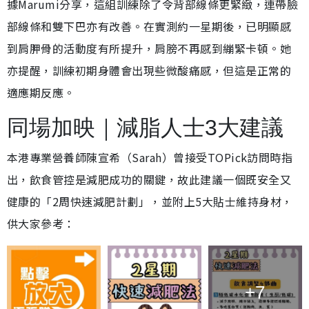
據Marumi分享，這組訓練除了令背部線條更緊緻，連帶臉
部線條和雙下巴亦有改善。在實測約一星期後，已明顯感
到肩胛骨的活動度有所提升，肩膀不再感到繃緊卡頓。她
亦提醒，訓練初期身體會出現些微酸痛感，但這是正常的
適應期反應。
同場加映｜減脂人士3大建議
本港專業營養師陳宣希（Sarah）曾接受TOPick訪問時指
出，飲食管控是減肥成功的關鍵，故此建議一個既安全又
健康的「2周快速減肥計劃」，並附上5大貼士維持身材，
供大家參考：
+7