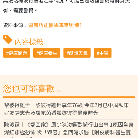
無法站穩或持續嘔吐等情況，可能已是熱傷害或電解質失
衡，需要警惕。
資料來源：
營養功能醫學專家劉博仁
內容標籤
健康問題
健康養生
酷熱天氣
中暑
您也可能喜歡...
黎彼得離世｜黎彼得離世享年76歲 今年3月已中風臥床
好友鍾志光及盧宛茵透露黎彼得最後時光
陳浚霆｜《愛回家》風少陳浚霆歐遊行山出事 1原因全身
爆紅疹極恐怖 險「毀容」急回港求醫【附皮膚科醫生夏