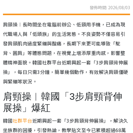
發佈時間: 2026/08/03
肩頸操︱長時間坐在電腦前辦公、低頸用手機，已成為現
代職場人與「低頭族」的生活常態。不良姿勢不僅容易引
發肩頸肌肉過度緊繃與酸痛，長期下來更可能導致「駝
背、圓肩」等體態問題，在視覺上增添厚重肉感，影響整
體精神面貌。韓國社群平台近期興起一套「3步肩頸背伸展
操」，每日只需3分鐘，簡單幾個動作，有效解決肩頸僵硬
與緊繃等狀況。
肩頸操︱韓國「3步肩頸背伸
展操」爆紅
韓國
社群平台
近期興起一套「3步肩頸背伸展操」，解決久
坐族群的困擾，引發熱論，教學貼文至今已累積超過68萬