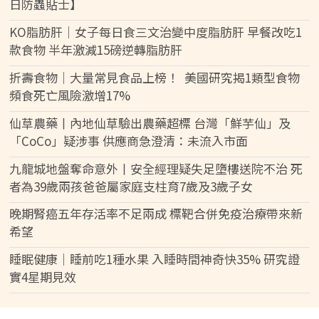
日防蟲貼士】
KO脂肪肝｜女子每日食三文治變中度脂肪肝 早餐改吃1
款食物 半年激減15磅逆轉脂肪肝
折壽食物｜大量常見食品上榜！ 美國研究揭1類型食物
頻食死亡風險激增17%
仙草農藥丨內地仙草驗出農藥超標 台灣「鮮芋仙」及
「CoCo」疑涉事 供應商急澄清：未流入市面
九龍城地盤奪命意外丨安全經理疑失足墮樓送院不治 死
者為39歲兩孩爸爸屬家庭支柱育7歲及3歲子女
晚期腎癌五年存活率不足兩成 標靶合併免疫治療帶來新
希望
睡眠健康｜睡前吃1種水果 入睡時間神奇快35% 研究證
實4星期見效