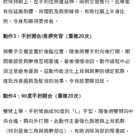
肘保持朝上，左手則往側邊延伸，兩側交替進行。此舉能
有效延展側腰、背闊肌及肩側線條，有助拉展上半身比
例，令身形顯得更修長。
動作3：手肘開合/肩胛夾背（重複20次）
將雙手交握並置於後腦位置，隨後將雙手肘向後打開，期
間需感受肩胛骨互相靠攏，最後慢慢收回。動作過程中必
須注意避免聳肩。這動作能活化上背與肩胛的穩定肌群，
達到改善圓肩及駝背的效果，令背部更顯挺拔。
動作4：90度手肘開合（重複20次）
雙臂上舉，手肘彎曲成90度的「L」字型，隨後將雙臂向中
央合攏，再向外打開。此動作主要強化肩膀與上背肌群
（特別是後三角與肩胛部位），有助消除背部的厚重感，