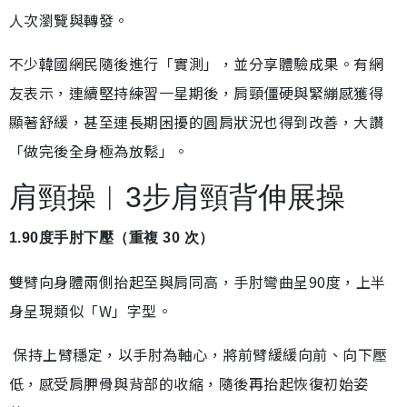
人次瀏覽與轉發。
不少韓國網民隨後進行「實測」，並分享體驗成果。有網
友表示，連續堅持練習一星期後，肩頸僵硬與緊繃感獲得
顯著舒緩，甚至連長期困擾的圓肩狀況也得到改善，大讚
「做完後全身極為放鬆」。
肩頸操︱3步肩頸背伸展操
1.90度手肘下壓（重複 30 次）
雙臂向身體兩側抬起至與肩同高，手肘彎曲呈90度，上半
身呈現類似「W」字型。
保持上臂穩定，以手肘為軸心，將前臂緩緩向前、向下壓
低，感受肩胛骨與背部的收縮，隨後再抬起恢復初始姿