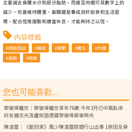
主要減去身體水分和部分脂肪，而達至肉眼可見數字上的
減少，但要維持體重，最關鍵是養成良好飲食和生活習
慣，配合恆常運動和適當休息，才能夠持之以恆。
內容標籤
網絡熱話
痛症
減肥
養生
水腫
運動
南韓
您也可能喜歡...
黎彼得離世｜黎彼得離世享年76歲 今年3月已中風臥床
好友鍾志光及盧宛茵透露黎彼得最後時光
陳浚霆｜《愛回家》風少陳浚霆歐遊行山出事 1原因全身