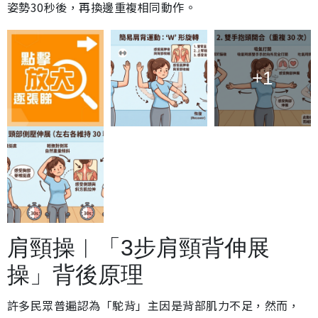
姿勢30秒後，再換邊重複相同動作。
+1
肩頸操︱「3步肩頸背伸展
操」背後原理
許多民眾普遍認為「駝背」主因是背部肌力不足，然而，