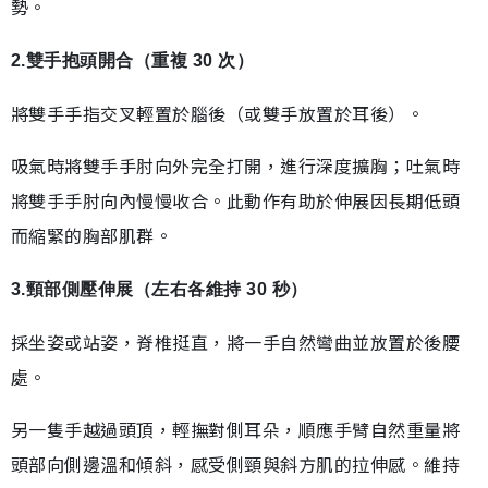
勢。
2.雙手抱頭開合（重複 30 次）
將雙手手指交叉輕置於腦後（或雙手放置於耳後）。
吸氣時將雙手手肘向外完全打開，進行深度擴胸；吐氣時
將雙手手肘向內慢慢收合。此動作有助於伸展因長期低頭
而縮緊的胸部肌群。
3.頸部側壓伸展（左右各維持 30 秒）
採坐姿或站姿，脊椎挺直，將一手自然彎曲並放置於後腰
處。
另一隻手越過頭頂，輕撫對側耳朵，順應手臂自然重量將
頭部向側邊溫和傾斜，感受側頸與斜方肌的拉伸感。維持