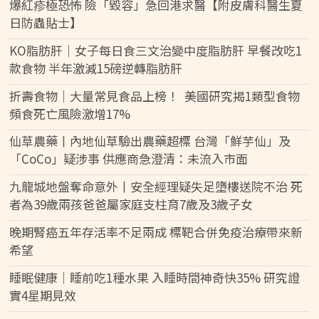
爆紅疹極恐怖 險「毀容」急回港求醫【附皮膚科醫生夏
日防蟲貼士】
KO脂肪肝｜女子每日食三文治變中度脂肪肝 早餐改吃1
款食物 半年激減15磅逆轉脂肪肝
折壽食物｜大量常見食品上榜！ 美國研究揭1類型食物
頻食死亡風險激增17%
仙草農藥丨內地仙草驗出農藥超標 台灣「鮮芋仙」及
「CoCo」疑涉事 供應商急澄清：未流入市面
九龍城地盤奪命意外丨安全經理疑失足墮樓送院不治 死
者為39歲兩孩爸爸屬家庭支柱育7歲及3歲子女
晚期腎癌五年存活率不足兩成 標靶合併免疫治療帶來新
希望
睡眠健康｜睡前吃1種水果 入睡時間神奇快35% 研究證
實4星期見效