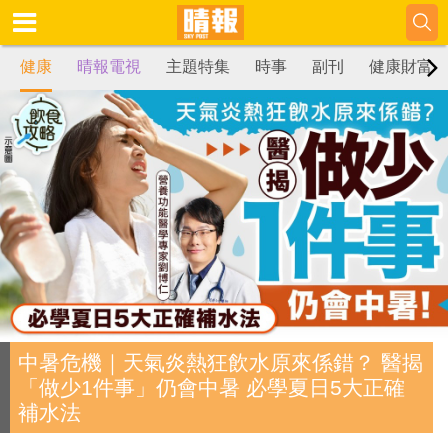
健康
晴報電視
主題特集
時事
副刊
健康財富
中暑危機｜天氣炎熱狂飲水原來係錯？ 醫揭
「做少1件事」仍會中暑 必學夏日5大正確
補水法