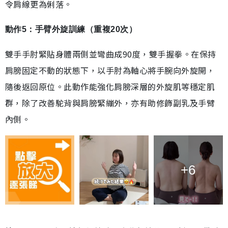
令肩線更為俐落。
動作5：手臂外旋訓練（重複20次）
雙手手肘緊貼身體兩側並彎曲成90度，雙手握拳。在保持
肩膀固定不動的狀態下，以手肘為軸心將手腕向外旋開，
隨後返回原位。此動作能強化肩膀深層的外旋肌等穩定肌
群，除了改善駝背與肩膀緊繃外，亦有助修飾副乳及手臂
內側。
+6