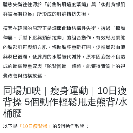
體態失衡往往源於「前側胸肌過度緊繃」與「後側背部肌
群被長期拉長」所形成的肌群拮抗失衡。
這套在韓國的原理正是調節此種結構性失衡，透過「擴胸
伸展、手肘下壓與頸部拉伸」的組合動作，有效鬆弛緊繃
的胸部肌群與斜方肌，協助胸腔重新打開，促進局部血液
與淋巴循環，使肩周的水腫被代謝掉，原本因姿勢不良造
成的肩頸厚重感與「駝背圓肩」體態，能獲得實質上的視
覺改善與結構放鬆。
同場加映｜瘦身運動｜10日瘦
背操 5個動作輕鬆甩走熊背/水
桶腰
以下是
「10日瘦背操」
的5個動作教學：