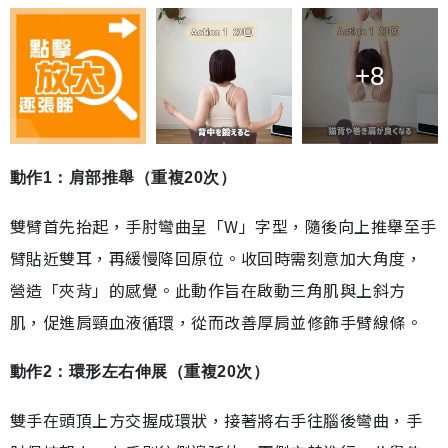
+8
動作1：肩部推舉（重複20次）
雙臂首先抬起，手肘彎曲呈「W」字型，隨後向上推舉至手
臂貼近雙耳，再緩慢降回原位。收回時需刻意加大角度，
營造「夾背」的感覺。此動作旨在啟動三角肌與上斜方
肌，促進肩頸血液循環，從而改善厚肩並修飾手臂線條。
動作2：環形左右伸展（重複20次）
雙手在頭頂上方交握成環狀，接著將右手往腦後彎曲，手