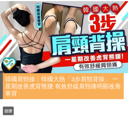
韓國肩頸操︱韓國大熱「3步肩頸背操」 一
星期改善虎背熊腰 有效舒緩肩頸痛明顯改善
寒背
健康