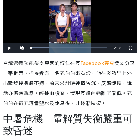
剩
-
2:18
載
播
開
全
入
放
啟
螢
完
音
幕
餘
畢
效
台灣營養功能醫學專家劉博仁在其
Facebook專頁
發文分享
:
2
時
3
一宗個案，指最近有一名老伯伯來看診，他在炎熱早上外
.
4
間
8
%
出散步後身體不適，前來求診時神情昏沉、反應緩慢，說
話亦略顯飄忽。經抽血檢查，發現其體內鈉離子偏低。老
伯伯在補充適當鹽水及休息後，才逐漸恢復。
中暑危機｜電解質失衡嚴重可
致昏迷