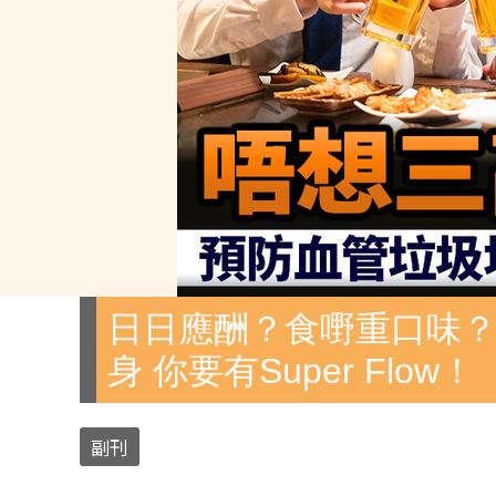
日日應酬？食嘢重口味？
身 你要有Super Flow！
副刊