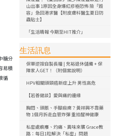
山出事 1原因全身爆紅疹極恐怖 險「毀
容」急回港求醫【附皮膚科醫生夏日防
蟲貼士】
「生活晴報 今期至HIT推介」
生活訊息
中糖分
保單逆按自製長糧 | 充裕退休儲備 + 保
容易積
障家人GET！（附個案說明）
液循
HPV相關頭頸癌新症上升 男性高危
【若善健談】愛與痛的邊緣
胸悶、頭脹、手腳麻痺？黃祥興不靠藥
物 1個月拆走血管炸彈 重拾醒神健康
私密處痕癢、灼痛、異味來襲 Grace教
路：每日1粒解決「私密」問題