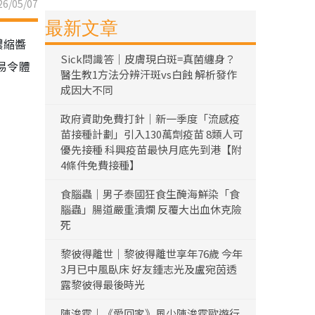
6/05/07
最新文章
濃縮醬
Sick問識答｜皮膚現白斑=真菌纏身？
易令體
醫生教1方法分辨汗斑vs白蝕 解析發作
成因大不同
政府資助免費打針｜新一季度「流感疫
苗接種計劃」引入130萬劑疫苗 8類人可
優先接種 科興疫苗最快月底先到港【附
4條件免費接種】
食腦蟲｜男子泰國狂食生醃海鮮染「食
腦蟲」腸道嚴重潰爛 反覆大出血休克險
死
黎彼得離世｜黎彼得離世享年76歲 今年
3月已中風臥床 好友鍾志光及盧宛茵透
露黎彼得最後時光
陳浚霆｜《愛回家》風少陳浚霆歐遊行