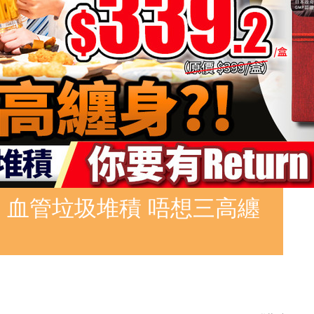
 血管垃圾堆積 唔想三高纏