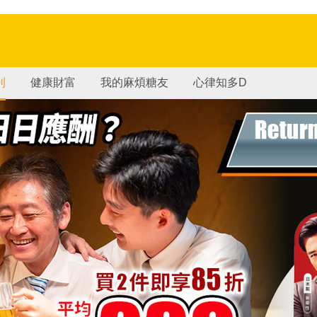
刊
健康財富
我的麻煩糖友
心律知多D