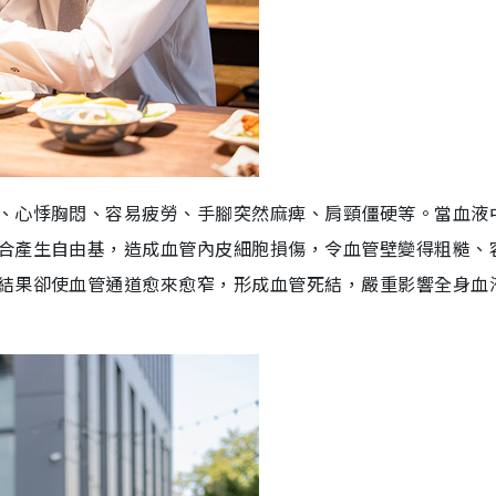
、心悸胸悶、容易疲勞、手腳突然麻痺、肩頸僵硬等。當血液
合產生自由基，造成血管內皮細胞損傷，令血管壁變得粗糙、
結果卻使血管通道愈來愈窄，形成血管死結，嚴重影響全身血