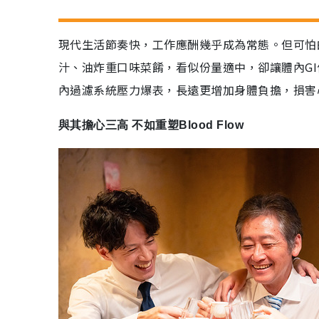
現代生活節奏快，工作應酬幾乎成為常態。但可怕
汁、油炸重口味菜餚，看似份量適中，卻讓體內G
內過濾系統壓力爆表，長遠更增加身體負擔，損害
與其擔心三高 不如重塑Blood Flow