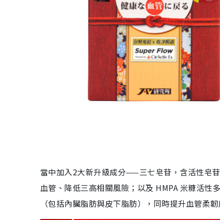
當中加入2大新升級成分——三七皂苷，含活性皂苷
血管、降低三高相關風險；以及 HMPA 米糠活
（包括內臟脂肪與皮下脂肪），同時提升血管柔韌