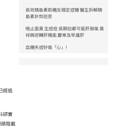
長效胰島素助糖友穩定控糖 醫生拆解胰
島素針劑迷思
唔止面黃 生痘痘 長期攰都可能肝損傷 黃
祥興逆轉肝機能 慶幸及早護肝
血糖失控好傷「心」!
已經追
科研實
源頭阻截