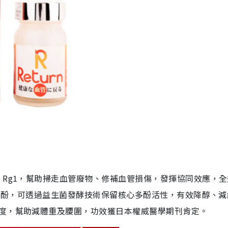
 Rg1，幫助掃走血管廢物、修補血管損傷，發揮協同效應，
性多酚，可透過益生菌發酵技術保留核心多酚活性，有效降醇、
度，幫助減體重及腰圍，功效獲日本權威醫學期刊肯定。