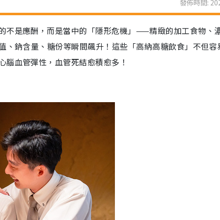
發佈時間: 202
的不是應酬，而是當中的「隱形危機」——精緻的加工食物、
I值、鈉含量、糖份等瞬間飆升！這些「高納高糖飲食」不但容
心腦血管彈性，血管死結愈積愈多！