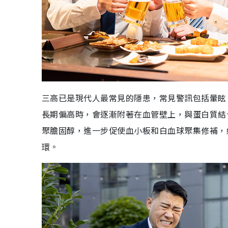
三高已是現代人最常見的隱患，常見警訊包括暈眩
長期偏高時，會逐漸附著在血管壁上，與蛋白質結
聚膽固醇，進一步促使血小板和白血球聚集修補，
環。