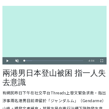
剩
-
4:04
載
播
開
全
入
放
啟
螢
完
音
幕
餘
畢
效
兩港男日本登山被困 指一人失
:
1
時
3
.
去意識
2
間
8
%
有網民昨日下午在社交平台Threads上發文緊急求救，指出
涉事兩名港男目前滯留於「ジャンダルム」（Gendarme）
山峰。據發文者補充，其朋友是在進行沿繩下降時發生意