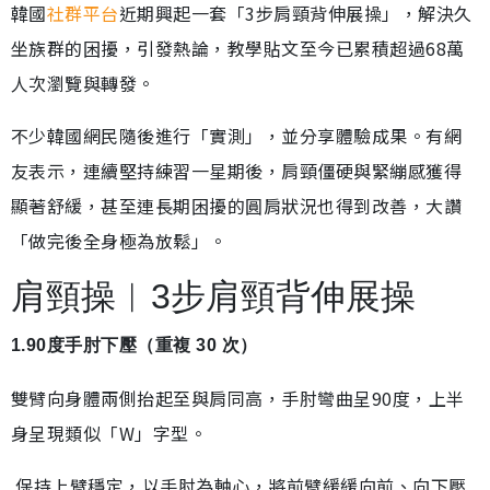
韓國
社群平台
近期興起一套「3步肩頸背伸展操」，解決久
坐族群的困擾，引發熱論，教學貼文至今已累積超過68萬
人次瀏覽與轉發。
不少韓國網民隨後進行「實測」，並分享體驗成果。有網
友表示，連續堅持練習一星期後，肩頸僵硬與緊繃感獲得
顯著舒緩，甚至連長期困擾的圓肩狀況也得到改善，大讚
「做完後全身極為放鬆」。
肩頸操︱3步肩頸背伸展操
1.90度手肘下壓（重複 30 次）
雙臂向身體兩側抬起至與肩同高，手肘彎曲呈90度，上半
身呈現類似「W」字型。
保持上臂穩定，以手肘為軸心，將前臂緩緩向前、向下壓