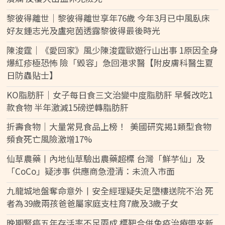
黎彼得離世｜黎彼得離世享年76歲 今年3月已中風臥床
好友鍾志光及盧宛茵透露黎彼得最後時光
陳浚霆｜《愛回家》風少陳浚霆歐遊行山出事 1原因全身
爆紅疹極恐怖 險「毀容」急回港求醫【附皮膚科醫生夏
日防蟲貼士】
KO脂肪肝｜女子每日食三文治變中度脂肪肝 早餐改吃1
款食物 半年激減15磅逆轉脂肪肝
折壽食物｜大量常見食品上榜！ 美國研究揭1類型食物
頻食死亡風險激增17%
仙草農藥丨內地仙草驗出農藥超標 台灣「鮮芋仙」及
「CoCo」疑涉事 供應商急澄清：未流入市面
九龍城地盤奪命意外丨安全經理疑失足墮樓送院不治 死
者為39歲兩孩爸爸屬家庭支柱育7歲及3歲子女
晚期腎癌五年存活率不足兩成 標靶合併免疫治療帶來新