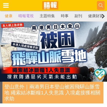
健康
晴報電視
主題特集
時事
副刊
健康財富
登山意外｜兩港男日本登山被困飛驒山脈雪
地 繩索結冰斷糧1人失意識 入境處接獲相關
求助