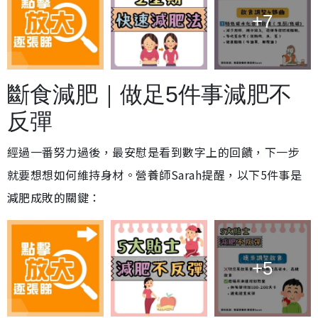
+7
斷食減肥｜做足5件事減肥不
反彈
經過一番努力過後，最安慰是看到數字上的回饋，下一步
就要想想如何維持身材。營養師Sarah提醒，以下5件事是
減肥成敗的關鍵：
+5