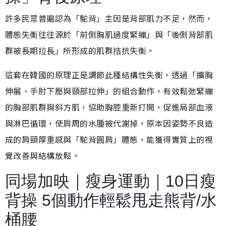
許多民眾普遍認為「駝背」主因是背部肌力不足，然而，
體態失衡往往源於「前側胸肌過度緊繃」與「後側背部肌
群被長期拉長」所形成的肌群拮抗失衡。
這套在韓國的原理正是調節此種結構性失衡，透過「擴胸
伸展、手肘下壓與頸部拉伸」的組合動作，有效鬆弛緊繃
的胸部肌群與斜方肌，協助胸腔重新打開，促進局部血液
與淋巴循環，使肩周的水腫被代謝掉，原本因姿勢不良造
成的肩頸厚重感與「駝背圓肩」體態，能獲得實質上的視
覺改善與結構放鬆。
同場加映｜瘦身運動｜10日瘦
背操 5個動作輕鬆甩走熊背/水
桶腰