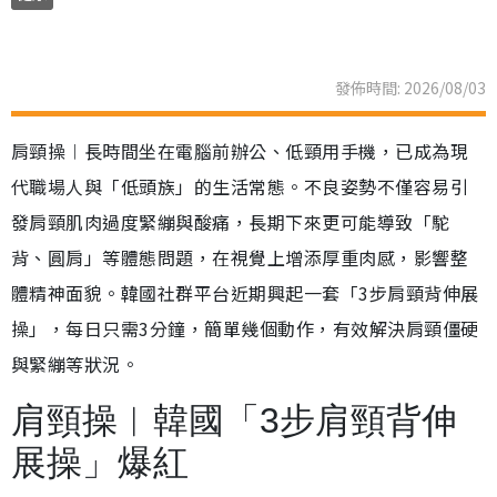
發佈時間: 2026/08/03
肩頸操︱長時間坐在電腦前辦公、低頸用手機，已成為現
代職場人與「低頭族」的生活常態。不良姿勢不僅容易引
發肩頸肌肉過度緊繃與酸痛，長期下來更可能導致「駝
背、圓肩」等體態問題，在視覺上增添厚重肉感，影響整
體精神面貌。韓國社群平台近期興起一套「3步肩頸背伸展
操」，每日只需3分鐘，簡單幾個動作，有效解決肩頸僵硬
與緊繃等狀況。
肩頸操︱韓國「3步肩頸背伸
展操」爆紅