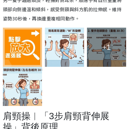
另一隻手越過頭頂，輕撫對側耳朵，順應手臂自然重量將
頭部向側邊溫和傾斜，感受側頸與斜方肌的拉伸感。維持
姿勢30秒後，再換邊重複相同動作。
+1
肩頸操︱「3步肩頸背伸展
操」背後原理