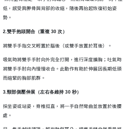
低，感受肩胛骨與背部的收縮，隨後再抬起恢復初始姿
勢。
2.雙手抱頭開合（重複 30 次）
將雙手手指交叉輕置於腦後（或雙手放置於耳後）。
吸氣時將雙手手肘向外完全打開，進行深度擴胸；吐氣時
將雙手手肘向內慢慢收合。此動作有助於伸展因長期低頭
而縮緊的胸部肌群。
3.頸部側壓伸展（左右各維持 30 秒）
採坐姿或站姿，脊椎挺直，將一手自然彎曲並放置於後腰
處。