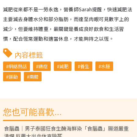
減肥從來都不是一勞永逸，營養師Sarah提醒，快速減肥法
主要減去身體水分和部分脂肪，而達至肉眼可見數字上的
減少，但要維持體重，最關鍵是養成良好飲食和生活習
慣，配合恆常運動和適當休息，才能夠持之以恆。
內容標籤
網絡熱話
痛症
減肥
養生
水腫
運動
南韓
您也可能喜歡...
食腦蟲｜男子泰國狂食生醃海鮮染「食腦蟲」腸道嚴重
潰爛 反覆大出血休克險死