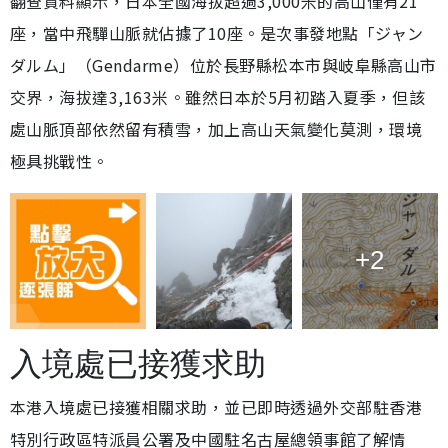
翻查資料顯示，日本全國海拔超過3,000米的高山僅有21
座，當中飛驒山脈就佔據了10座。是次事發地點「ジャン
ダルム」（Gendarme）位於長野縣松本市與岐阜縣高山市
交界，海拔達3,163米。雖然日本於5月初踏入夏季，但該
處山脈頂部依然留有積雪，加上高山天氣變化莫測，環境
極具挑戰性。
+2
入境處已接獲求助
本港入境處已接獲相關求助，並已即時透過外交部駐香港
特別行政區特派員公署及中國駐名古屋總領事館了解情