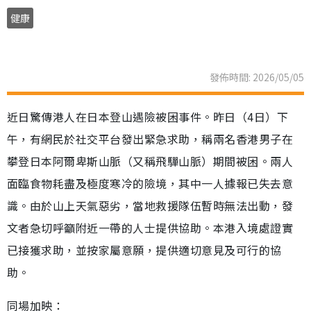
健康
發佈時間: 2026/05/05
近日驚傳港人在日本登山遇險被困事件。昨日（4日）下
午，有網民於社交平台發出緊急求助，稱兩名香港男子在
攀登日本阿爾卑斯山脈（又稱飛驒山脈）期間被困。兩人
面臨食物耗盡及極度寒冷的險境，其中一人據報已失去意
識。由於山上天氣惡劣，當地救援隊伍暫時無法出動，發
文者急切呼籲附近一帶的人士提供協助。本港入境處證實
已接獲求助，並按家屬意願，提供適切意見及可行的協
助。
同場加映：