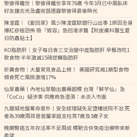
黎彼得離世｜黎彼得離世享年76歲 今年3月已中風臥床
好友鍾志光及盧宛茵透露黎彼得最後時光
陳浚霆｜《愛回家》風少陳浚霆歐遊行山出事 1原因全身
爆紅疹極恐怖 險「毀容」急回港求醫【附皮膚科醫生夏
日防蟲貼士】
KO脂肪肝｜女子每日食三文治變中度脂肪肝 早餐改吃1
款食物 半年激減15磅逆轉脂肪肝
折壽食物｜大量常見食品上榜！ 美國研究揭1類型食物
頻食死亡風險激增17%
仙草農藥丨內地仙草驗出農藥超標 台灣「鮮芋仙」及
「CoCo」疑涉事 供應商急澄清：未流入市面
九龍城地盤奪命意外丨安全經理疑失足墮樓送院不治 死
者為39歲兩孩爸爸屬家庭支柱育7歲及3歲子女
晚期腎癌五年存活率不足兩成 標靶合併免疫治療帶來新
希望