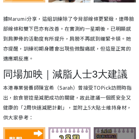
據Marumi分享，這組訓練除了令背部線條更緊緻，連帶臉
部線條和雙下巴亦有改善。在實測約一星期後，已明顯感
到肩胛骨的活動度有所提升，肩膀不再感到繃緊卡頓。她
亦提醒，訓練初期身體會出現些微酸痛感，但這是正常的
適應期反應。
同場加映｜減脂人士3大建議
本港專業營養師陳宣希（Sarah）曾接受TOPick訪問時指
出，飲食管控是減肥成功的關鍵，故此建議一個既安全又
健康的「2周快速減肥計劃」，並附上5大貼士維持身材，
供大家參考：