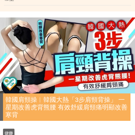
韓國肩頸操︱韓國大熱「3步肩頸背操」 一
星期改善虎背熊腰 有效舒緩肩頸痛明顯改善
寒背
健康