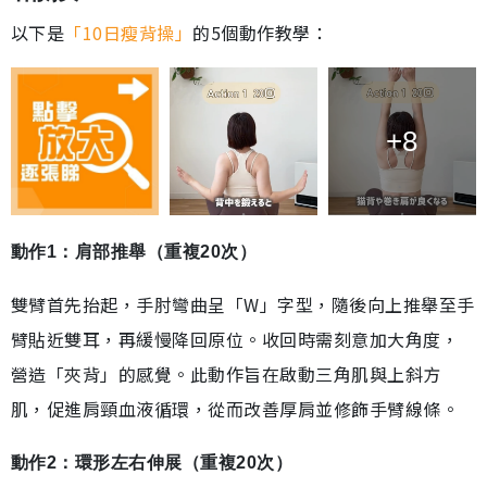
以下是
「10日瘦背操」
的5個動作教學：
+8
動作1：肩部推舉（重複20次）
雙臂首先抬起，手肘彎曲呈「W」字型，隨後向上推舉至手
臂貼近雙耳，再緩慢降回原位。收回時需刻意加大角度，
營造「夾背」的感覺。此動作旨在啟動三角肌與上斜方
肌，促進肩頸血液循環，從而改善厚肩並修飾手臂線條。
動作2：環形左右伸展（重複20次）