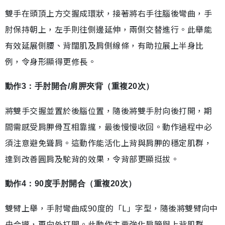
雙手在頭頂上方交握成環狀，接著將右手往腦後彎曲，手
肘保持朝上，左手則往側邊延伸，兩側交替進行。此舉能
有效延展側腰、背闊肌及肩側線條，有助拉展上半身比
例，令身形顯得更修長。
動作3：手肘開合/肩胛夾背（重複20次）
將雙手交握並置於後腦位置，隨後將雙手肘向後打開，期
間需感受肩胛骨互相靠攏，最後慢慢收回。動作過程中必
須注意避免聳肩。這動作能活化上背與肩胛的穩定肌群，
達到改善圓肩及駝背的效果，令背部更顯挺拔。
動作4：90度手肘開合（重複20次）
雙臂上舉，手肘彎曲成90度的「L」字型，隨後將雙臂向中
央合攏，再向外打開。此動作主要強化肩膀與上背肌群