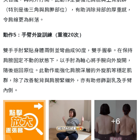
（特別是後三角與肩胛部位），有助消除背部的厚重感，
令肩線更為俐落。
動作5：手臂外旋訓練（重複20次）
雙手手肘緊貼身體兩側並彎曲成90度，雙手握拳。在保持
肩膀固定不動的狀態下，以手肘為軸心將手腕向外旋開，
隨後返回原位。此動作能強化肩膀深層的外旋肌等穩定肌
群，除了改善駝背與肩膀緊繃外，亦有助修飾副乳及手臂
內側。
+6