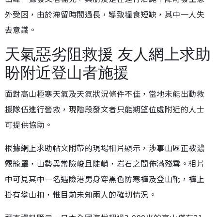
外受困，由於滯留時間過長，導致糧食短缺，其中一人失
去意識。
天氣惡劣阻救援 友人網上求助
盼附近登山者施援
面對高山極寒天氣及天氣狀況條件不佳，當地未能出動救
援隊伍進行營救，現階段發文者只能期望位處附近的人士
可提供協助。
根據網上求助帖文附帶的現場相片顯示，涉事山區正被濃
霧籠罩，山勢異常險峻且陡峭，岩石之間佈滿殘雪。相片
中可見其中一名遇險港男身穿黑色防寒褲及登山靴，褲上
掛有攀山扣，惟目前未知兩人的確切情況。