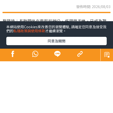
發佈時間: 2026/08/03
肩頸操︱長時間坐在電腦前辦公、低頸用手機，已成為現
本網站使用Cookies來改善您的瀏覽體驗, 請確定您同意及接受我
代職場人與「低頭族」的生活常態。不良姿勢不僅容易引
們的
私隱政策與使用條款
才繼續瀏覽。
發肩頸肌肉過度緊繃與酸痛，長期下來更可能導致「駝
同意及關閉
背、圓肩」等體態問題，在視覺上增添厚重肉感，影響整
體精神面貌。韓國社群平台近期興起一套「3步肩頸背伸展
操」，每日只需3分鐘，簡單幾個動作，有效解決肩頸僵硬
與緊繃等狀況。
肩頸操︱韓國「3步肩頸背伸
展操」爆紅
韓國
社群平台
近期興起一套「3步肩頸背伸展操」，解決久
坐族群的困擾，引發熱論，教學貼文至今已累積超過68萬