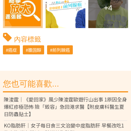
+4
內容標籤
癌症
膽固醇
前列腺癌
您也可能喜歡...
陳浚霆｜《愛回家》風少陳浚霆歐遊行山出事 1原因全身
爆紅疹極恐怖 險「毀容」急回港求醫【附皮膚科醫生夏
日防蟲貼士】
KO脂肪肝｜女子每日食三文治變中度脂肪肝 早餐改吃1