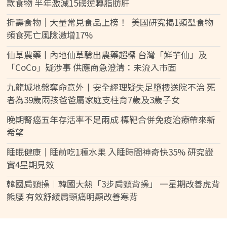
款食物 半年激減15磅逆轉脂肪肝
折壽食物｜大量常見食品上榜！ 美國研究揭1類型食物
頻食死亡風險激增17%
仙草農藥丨內地仙草驗出農藥超標 台灣「鮮芋仙」及
「CoCo」疑涉事 供應商急澄清：未流入市面
九龍城地盤奪命意外丨安全經理疑失足墮樓送院不治 死
者為39歲兩孩爸爸屬家庭支柱育7歲及3歲子女
晚期腎癌五年存活率不足兩成 標靶合併免疫治療帶來新
希望
睡眠健康｜睡前吃1種水果 入睡時間神奇快35% 研究證
實4星期見效
韓國肩頸操︱韓國大熱「3步肩頸背操」 一星期改善虎背
熊腰 有效舒緩肩頸痛明顯改善寒背