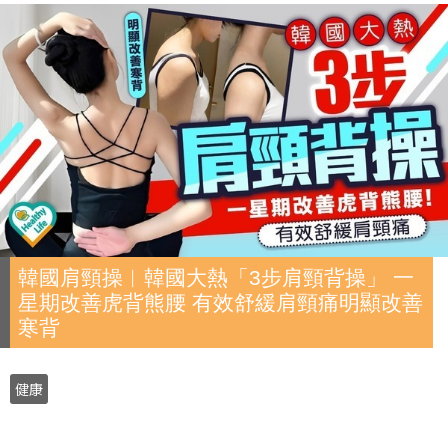
韓國肩頸操︱韓國大熱「3步肩頸背操」 一
星期改善虎背熊腰 有效舒緩肩頸痛明顯改善
寒背
健康