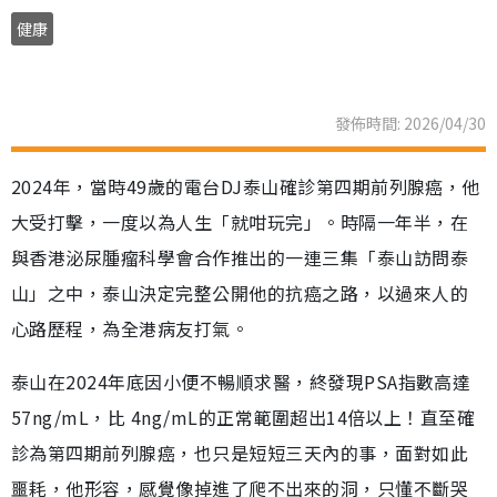
健康
發佈時間: 2026/04/30
2024年，當時49歲的電台DJ泰山確診第四期前列腺癌，他
大受打擊，一度以為人生「就咁玩完」。時隔一年半，在
與香港泌尿腫瘤科學會合作推出的一連三集「泰山訪問泰
山」之中，泰山決定完整公開他的抗癌之路，以過來人的
心路歷程，為全港病友打氣。
泰山在2024年底因小便不暢順求醫，終發現PSA指數高達
57ng/mL，比 4ng/mL的正常範圍超出14倍以上！直至確
診為第四期前列腺癌，也只是短短三天內的事，面對如此
噩耗，他形容，感覺像掉進了爬不出來的洞，只懂不斷哭