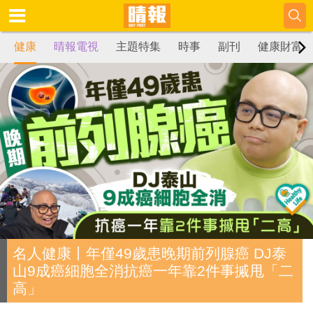
健康
晴報電視
主題特集
時事
副刊
健康財富
名人健康丨年僅49歲患晚期前列腺癌 DJ泰
山9成癌細胞全消抗癌一年靠2件事摵甩「二
高」