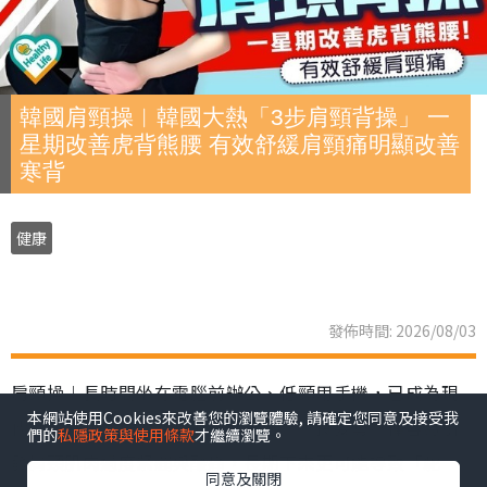
韓國肩頸操︱韓國大熱「3步肩頸背操」 一
星期改善虎背熊腰 有效舒緩肩頸痛明顯改善
寒背
健康
發佈時間: 2026/08/03
肩頸操︱長時間坐在電腦前辦公、低頸用手機，已成為現
本網站使用Cookies來改善您的瀏覽體驗, 請確定您同意及接受我
代職場人與「低頭族」的生活常態。不良姿勢不僅容易引
們的
私隱政策與使用條款
才繼續瀏覽。
發肩頸肌肉過度緊繃與酸痛，長期下來更可能導致「駝
同意及關閉