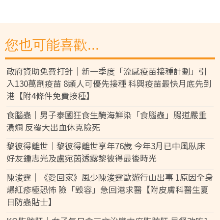
您也可能喜歡...
政府資助免費打針｜新一季度「流感疫苗接種計劃」引
入130萬劑疫苗 8類人可優先接種 科興疫苗最快月底先到
港【附4條件免費接種】
食腦蟲｜男子泰國狂食生醃海鮮染「食腦蟲」腸道嚴重
潰爛 反覆大出血休克險死
黎彼得離世｜黎彼得離世享年76歲 今年3月已中風臥床
好友鍾志光及盧宛茵透露黎彼得最後時光
陳浚霆｜《愛回家》風少陳浚霆歐遊行山出事 1原因全身
爆紅疹極恐怖 險「毀容」急回港求醫【附皮膚科醫生夏
日防蟲貼士】