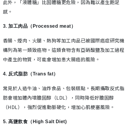
此外，「液體糖」比固體糖更危險，因為難以產生飽足
感。
3. 加工肉品（Processed meat）
香腸、煙肉、火腿、熱狗等加工肉品已被國際癌症研究機
構列為第一類致癌物。這類食物含有亞硝酸鹽及加工過程
中產生的物質，可能會增加患大腸癌的風險。
4. 反式脂肪（Trans fat）
常見於人造牛油、油炸食品、包裝糕點。長期攝取反式脂
肪會增加體內壞膽固醇（LDL），同時降低好膽固醇
（HDL），強烈促進動脈硬化，增加心肌梗塞風險。
5. 高鹽飲食（High Salt Diet)