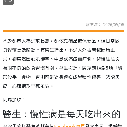
健康
發佈時間: 2026/05/06
不少都市人為追求長壽，都依靠補品或保健品，但日常飲
食習慣更為關鍵。有醫生指出，不少人外表看似健康正
常，卻突然因心肌梗塞、中風或癌症而病倒，背後往往與
長期不良的飲食習慣有關。醫生提醒，民眾應避免5類「隱
形殺手」食物，否則可能對身體造成累積性傷害，恐增患
癌、心臟病及早死風險。
同場加映：
醫生：慢性病是每天吃出來的
台灣重症科醫生黃軒在其
Facebook專頁
發文表示，根據臨