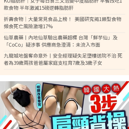
KO脂肪肝｜女子每日食三文治變中度脂肪肝 早餐改吃1
款食物 半年激減15磅逆轉脂肪肝
折壽食物｜大量常見食品上榜！ 美國研究揭1類型食物
頻食死亡風險激增17%
仙草農藥丨內地仙草驗出農藥超標 台灣「鮮芋仙」及
「CoCo」疑涉事 供應商急澄清：未流入市面
九龍城地盤奪命意外丨安全經理疑失足墮樓送院不治 死
者為39歲兩孩爸爸屬家庭支柱育7歲及3歲子女