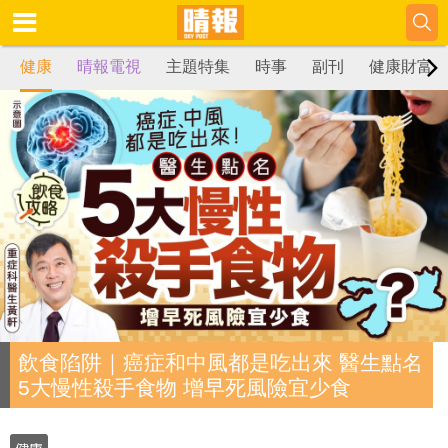
健康
晴報電視
主題特集
時事
副刊
健康財富
飲食陷阱｜癌症和中風都是吃出來 醫生點名
5大慢性殺手食物 增早死風險宜少食