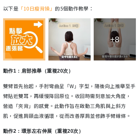
以下是
「10日瘦背操」
的5個動作教學：
+8
動作1：肩部推舉（重複20次）
雙臂首先抬起，手肘彎曲呈「W」字型，隨後向上推舉至手
臂貼近雙耳，再緩慢降回原位。收回時需刻意加大角度，
營造「夾背」的感覺。此動作旨在啟動三角肌與上斜方
肌，促進肩頸血液循環，從而改善厚肩並修飾手臂線條。
動作2：環形左右伸展（重複20次）