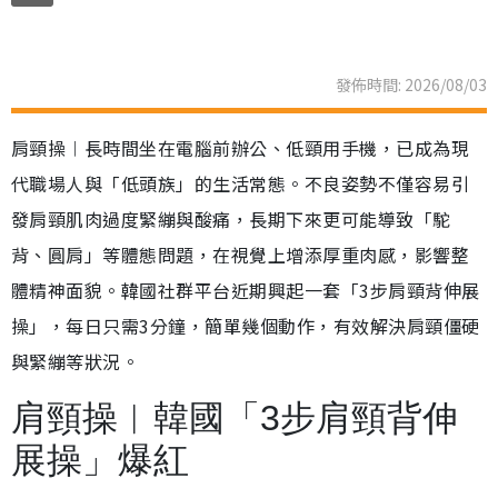
發佈時間: 2026/08/03
肩頸操︱長時間坐在電腦前辦公、低頸用手機，已成為現
代職場人與「低頭族」的生活常態。不良姿勢不僅容易引
發肩頸肌肉過度緊繃與酸痛，長期下來更可能導致「駝
背、圓肩」等體態問題，在視覺上增添厚重肉感，影響整
體精神面貌。韓國社群平台近期興起一套「3步肩頸背伸展
操」，每日只需3分鐘，簡單幾個動作，有效解決肩頸僵硬
與緊繃等狀況。
肩頸操︱韓國「3步肩頸背伸
展操」爆紅