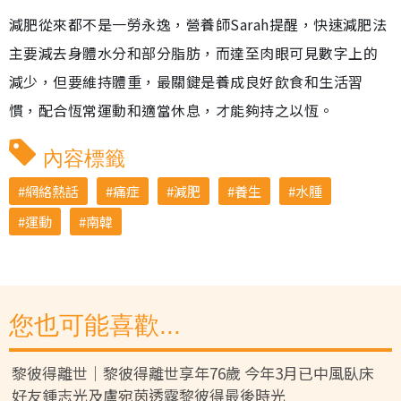
減肥從來都不是一勞永逸，營養師Sarah提醒，快速減肥法
主要減去身體水分和部分脂肪，而達至肉眼可見數字上的
減少，但要維持體重，最關鍵是養成良好飲食和生活習
慣，配合恆常運動和適當休息，才能夠持之以恆。
內容標籤
網絡熱話
痛症
減肥
養生
水腫
運動
南韓
您也可能喜歡...
黎彼得離世｜黎彼得離世享年76歲 今年3月已中風臥床
好友鍾志光及盧宛茵透露黎彼得最後時光