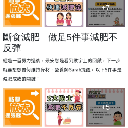
+7
斷食減肥｜做足5件事減肥不
反彈
經過一番努力過後，最安慰是看到數字上的回饋，下一步
就要想想如何維持身材。營養師Sarah提醒，以下5件事是
減肥成敗的關鍵：
+5