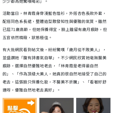
少少都為她驚嘆喝彩」。
活動當日，林青霞身穿淺藍色恤衫，外搭杏色長款外套，
配搭同色系長裙，整體造型散發知性與優雅的氣質。雖然
已屆71歲高齡，但她保養得宜，臉上雖留有歲月痕跡，但
五官依然精緻，狀態極佳。
有大批網民看到帖文後，紛紛驚嘆「歲月從不敗美人」，
並盛讚她「腹有詩書氣自華」。不少網民欣賞她毫無醫美
痕跡，選擇自然優雅地老去，「林青霞是老得最自然
的」、「作為頂級大美人，她真的很自然地接受了自己的
老去，這張臉只保養化妝，不醫美不折騰」、「看著好舒
適呀，優雅自然地老去真好」。