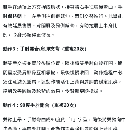
雙手在頭頂上方交握成環狀，接著將右手往腦後彎曲，手
肘保持朝上，左手則往側邊延伸，兩側交替進行。此舉能
有效延展側腰、背闊肌及肩側線條，有助拉展上半身比
例，令身形顯得更修長。
動作3：手肘開合/肩胛夾背（重複20次）
將雙手交握並置於後腦位置，隨後將雙手肘向後打開，期
間需感受肩胛骨互相靠攏，最後慢慢收回。動作過程中必
須注意避免聳肩。這動作能活化上背與肩胛的穩定肌群，
達到改善圓肩及駝背的效果，令背部更顯挺拔。
動作4：90度手肘開合（重複20次）
雙臂上舉，手肘彎曲成90度的「L」字型，隨後將雙臂向中
央合攏，再向外打開。此動作主要強化肩膀與上背肌群