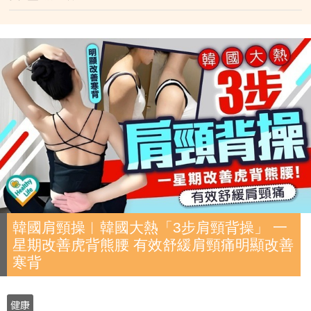
韓國肩頸操︱韓國大熱「3步肩頸背操」 一
星期改善虎背熊腰 有效舒緩肩頸痛明顯改善
寒背
健康