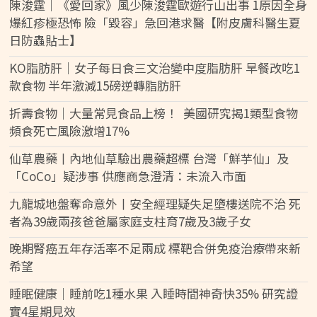
陳浚霆｜《愛回家》風少陳浚霆歐遊行山出事 1原因全身
爆紅疹極恐怖 險「毀容」急回港求醫【附皮膚科醫生夏
日防蟲貼士】
KO脂肪肝｜女子每日食三文治變中度脂肪肝 早餐改吃1
款食物 半年激減15磅逆轉脂肪肝
折壽食物｜大量常見食品上榜！ 美國研究揭1類型食物
頻食死亡風險激增17%
仙草農藥丨內地仙草驗出農藥超標 台灣「鮮芋仙」及
「CoCo」疑涉事 供應商急澄清：未流入市面
九龍城地盤奪命意外丨安全經理疑失足墮樓送院不治 死
者為39歲兩孩爸爸屬家庭支柱育7歲及3歲子女
晚期腎癌五年存活率不足兩成 標靶合併免疫治療帶來新
希望
睡眠健康｜睡前吃1種水果 入睡時間神奇快35% 研究證
實4星期見效