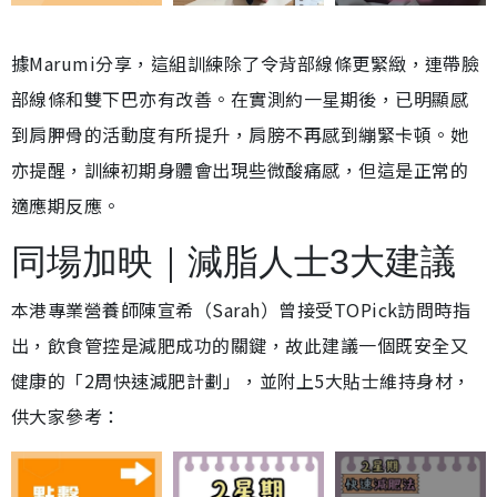
據Marumi分享，這組訓練除了令背部線條更緊緻，連帶臉
部線條和雙下巴亦有改善。在實測約一星期後，已明顯感
到肩胛骨的活動度有所提升，肩膀不再感到繃緊卡頓。她
亦提醒，訓練初期身體會出現些微酸痛感，但這是正常的
適應期反應。
同場加映｜減脂人士3大建議
本港專業營養師陳宣希（Sarah）曾接受TOPick訪問時指
出，飲食管控是減肥成功的關鍵，故此建議一個既安全又
健康的「2周快速減肥計劃」，並附上5大貼士維持身材，
供大家參考：