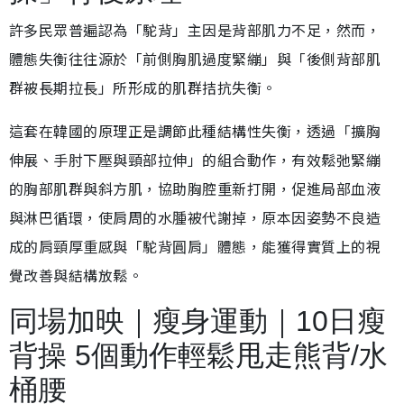
許多民眾普遍認為「駝背」主因是背部肌力不足，然而，
體態失衡往往源於「前側胸肌過度緊繃」與「後側背部肌
群被長期拉長」所形成的肌群拮抗失衡。
這套在韓國的原理正是調節此種結構性失衡，透過「擴胸
伸展、手肘下壓與頸部拉伸」的組合動作，有效鬆弛緊繃
的胸部肌群與斜方肌，協助胸腔重新打開，促進局部血液
與淋巴循環，使肩周的水腫被代謝掉，原本因姿勢不良造
成的肩頸厚重感與「駝背圓肩」體態，能獲得實質上的視
覺改善與結構放鬆。
同場加映｜瘦身運動｜10日瘦
背操 5個動作輕鬆甩走熊背/水
桶腰