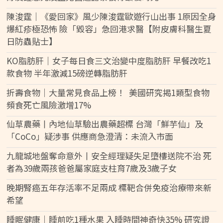
陳浚霆｜《愛回家》風少陳浚霆歐遊行山出事 1原因全身
爆紅疹極恐怖 險「毀容」急回港求醫【附皮膚科醫生夏
日防蟲貼士】
KO脂肪肝｜女子每日食三文治變中度脂肪肝 早餐改吃1
款食物 半年激減15磅逆轉脂肪肝
折壽食物｜大量常見食品上榜！ 美國研究揭1類型食物
頻食死亡風險激增17%
仙草農藥丨內地仙草驗出農藥超標 台灣「鮮芋仙」及
「CoCo」疑涉事 供應商急澄清：未流入市面
九龍城地盤奪命意外丨安全經理疑失足墮樓送院不治 死
者為39歲兩孩爸爸屬家庭支柱育7歲及3歲子女
晚期腎癌五年存活率不足兩成 標靶合併免疫治療帶來新
希望
睡眠健康｜睡前吃1種水果 入睡時間神奇快35% 研究證