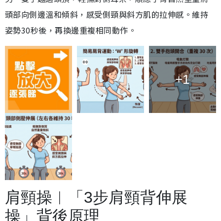
頭部向側邊溫和傾斜，感受側頸與斜方肌的拉伸感。維持
姿勢30秒後，再換邊重複相同動作。
+1
肩頸操︱「3步肩頸背伸展
操」背後原理