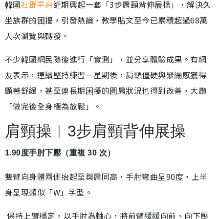
韓國
社群平台
近期興起一套「3步肩頸背伸展操」，解決久
坐族群的困擾，引發熱論，教學貼文至今已累積超過68萬
人次瀏覽與轉發。
不少韓國網民隨後進行「實測」，並分享體驗成果。有網
友表示，連續堅持練習一星期後，肩頸僵硬與緊繃感獲得
顯著舒緩，甚至連長期困擾的圓肩狀況也得到改善，大讚
「做完後全身極為放鬆」。
肩頸操︱3步肩頸背伸展操
1.90度手肘下壓（重複 30 次）
雙臂向身體兩側抬起至與肩同高，手肘彎曲呈90度，上半
身呈現類似「W」字型。
保持上臂穩定，以手肘為軸心，將前臂緩緩向前、向下壓