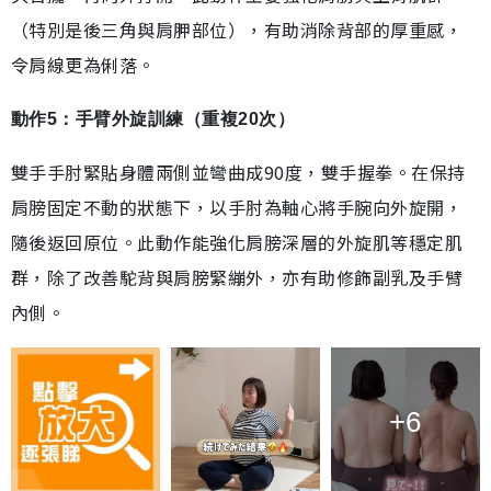
（特別是後三角與肩胛部位），有助消除背部的厚重感，
令肩線更為俐落。
動作5：手臂外旋訓練（重複20次）
雙手手肘緊貼身體兩側並彎曲成90度，雙手握拳。在保持
肩膀固定不動的狀態下，以手肘為軸心將手腕向外旋開，
隨後返回原位。此動作能強化肩膀深層的外旋肌等穩定肌
群，除了改善駝背與肩膀緊繃外，亦有助修飾副乳及手臂
內側。
+6