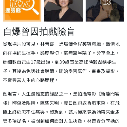
+13
自爆曾因拍戲險盲
從現場片段可見，林青霞一進場便全程笑容滿臉，熱情地
向在場師生揮手，態度親切，毫無巨星架子。分享會上，
她細數自己由17歲出道，到39歲事業高峰時毅然結婚生
子，其後為免與社會脫節，開始學習寫作、畫畫及攝影，
不斷豐富人生的心路歷程。
她坦言，人生最難忘的經歷之一，是拍攝電影《新龍門客
棧》時傷及眼睛，險些失明。翌日她飛返香港求醫，在飛
機上終於忍不住痛哭。沒想到，該片後來竟為她帶來金馬
獎多項提名。被問到如何面對人生抉擇，林青霞分享她的