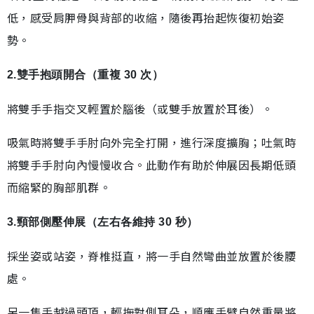
低，感受肩胛骨與背部的收縮，隨後再抬起恢復初始姿
勢。
2.雙手抱頭開合（重複 30 次）
將雙手手指交叉輕置於腦後（或雙手放置於耳後）。
吸氣時將雙手手肘向外完全打開，進行深度擴胸；吐氣時
將雙手手肘向內慢慢收合。此動作有助於伸展因長期低頭
而縮緊的胸部肌群。
3.頸部側壓伸展（左右各維持 30 秒）
採坐姿或站姿，脊椎挺直，將一手自然彎曲並放置於後腰
處。
另一隻手越過頭頂，輕撫對側耳朵，順應手臂自然重量將