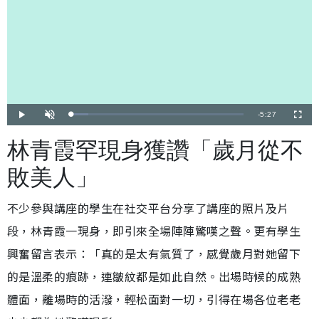
剩
-
5:27
載
播
開
全
入
放
啟
螢
完
音
幕
餘
畢
效
林青霞罕現身獲讚「歲月從不
:
9
時
.
9
敗美人」
1
間
%
不少參與講座的學生在社交平台分享了講座的照片及片
段，林青霞一現身，即引來全場陣陣驚嘆之聲。更有學生
興奮留言表示：「真的是太有氣質了，感覺歲月對她留下
的是溫柔的痕跡，連皺紋都是如此自然。出場時候的成熟
體面，離場時的活潑，輕松面對一切，引得在場各位老老