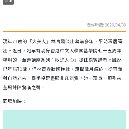
健康
發佈時間: 2026/04/30
現年71歲的「大美人」林青霞淡出幕前多年，平時深居簡
出。近日，她罕有現身香港中文大學崇基學院七十五周年
舉辦的「至善講座系列：啟迪人心」擔任嘉賓講者。雖然
已年屆71歲，但林青霞狀態極佳，無懼歲月痕跡、從容面
對自然老去，舉手投足盡顯非凡氣質。她一現身，即引來
全場陣陣驚嘆之聲。
同場加映：