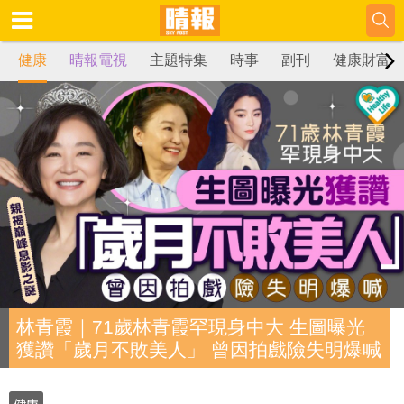
健康
晴報電視
主題特集
時事
副刊
健康財富
林青霞｜71歲林青霞罕現身中大 生圖曝光
獲讚「歲月不敗美人」 曾因拍戲險失明爆喊