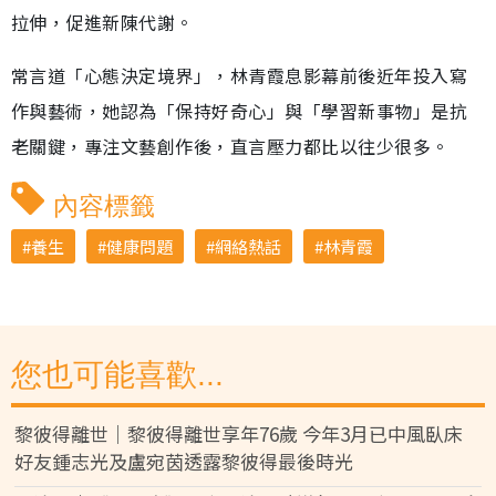
拉伸，促進新陳代謝。
常言道「心態決定境界」，林青霞息影幕前後近年投入寫
作與藝術，她認為「保持好奇心」與「學習新事物」是抗
老關鍵，專注文藝創作後，直言壓力都比以往少很多。
內容標籤
養生
健康問題
網絡熱話
林青霞
您也可能喜歡...
黎彼得離世｜黎彼得離世享年76歲 今年3月已中風臥床
好友鍾志光及盧宛茵透露黎彼得最後時光