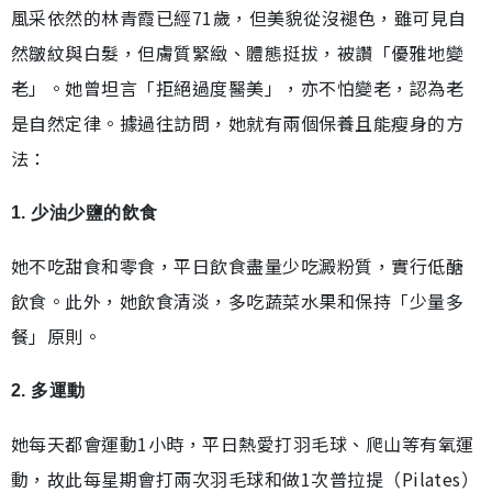
風采依然的林青霞已經71歲，但美貌從沒褪色，雖可見自
然皺紋與白髮，但膚質緊緻、體態挺拔，被讚「優雅地變
老」。她曾坦言「拒絕過度醫美」，亦不怕變老，認為老
是自然定律。據過往訪問，她就有兩個保養且能瘦身的方
法：
1. 少油少鹽的飲食
她不吃甜食和零食，平日飲食盡量少吃澱粉質，實行低醣
飲食。此外，她飲食清淡，多吃蔬菜水果和保持「少量多
餐」原則。
2. 多運動
她每天都會運動1小時，平日熱愛打羽毛球、爬山等有氧運
動，故此每星期會打兩次羽毛球和做1次普拉提（Pilates）