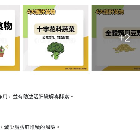
+2
氧化作用，並有助激活肝臟解毒酵素。
，減少脂肪肝堆積的風險。