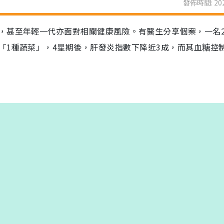
發佈時間: 202
，甚至年輕一代亦面對相關健康風險。有醫生分享個案，一名2
「1種蔬菜」，4星期後，肝發炎指數下降近3成，而其血糖控