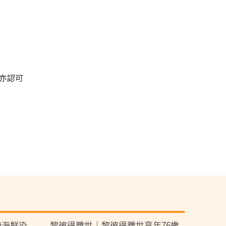
引亦認可
醃海鮮染
黎彼得離世｜黎彼得離世享年76歲