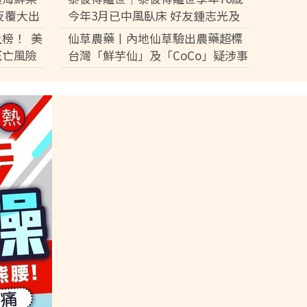
反覆大出
今年3月已中風臥床 好友鍾志光及
盧宛茵透露黎彼得最後時光
榜！ 美
仙草農藥丨內地仙草驗出農藥超標
死亡風險
台灣「鮮芋仙」及「CoCo」疑涉事
供應商急澄清：未流入市面