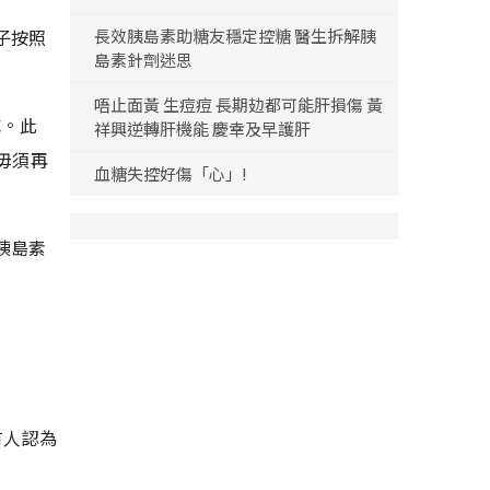
長效胰島素助糖友穩定控糖 醫生拆解胰
子按照
島素針劑迷思
唔止面黃 生痘痘 長期攰都可能肝損傷 黃
成。此
祥興逆轉肝機能 慶幸及早護肝
毋須再
血糖失控好傷「心」!
胰島素
有人認為