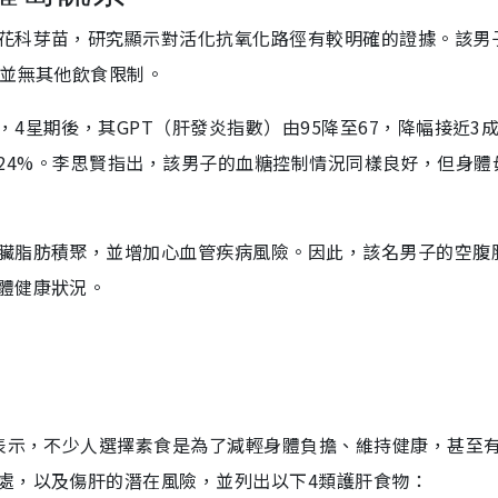
花科芽苗，研究顯示對活化抗氧化路徑有較明確的證據。該男
，並無其他飲食限制。
4星期後，其GPT（肝發炎指數）由95降至67，降幅接近3
了近24%。李思賢指出，該男子的血糖控制情況同樣良好，但身體
臟脂肪積聚，並增加心血管疾病風險。因此，該名男子的空腹
體健康狀況。
表示，不少人選擇素食是為了減輕身體負擔、維持健康，甚至
處，以及傷肝的潛在風險，並列出以下4類護肝食物：