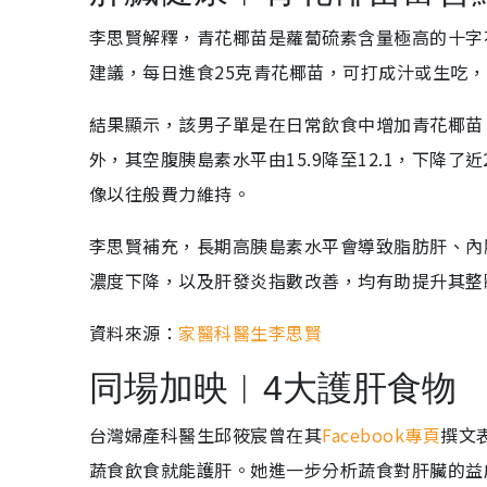
李思賢解釋，青花椰苗是蘿蔔硫素含量極高的十字
建議，每日進食25克青花椰苗，可打成汁或生吃
結果顯示，該男子單是在日常飲食中增加青花椰苗，
外，其空腹胰島素水平由15.9降至12.1，下降
像以往般費力維持。
李思賢補充，長期高胰島素水平會導致脂肪肝、內
濃度下降，以及肝發炎指數改善，均有助提升其整
資料來源：
家醫科醫生李思賢
同場加映︱4大護肝食物
台灣婦產科醫生邱筱宸曾在其
Facebook專頁
撰文
蔬食飲食就能護肝。她進一步分析蔬食對肝臟的益