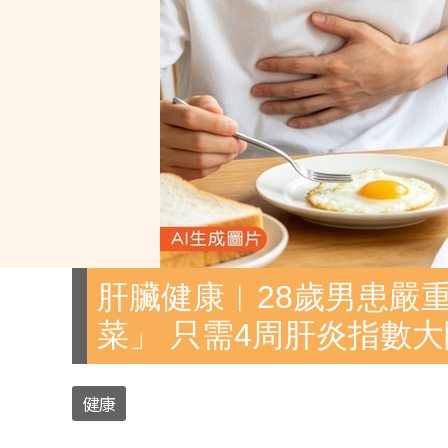
肝臟健康︱28歲男患嚴
菜」 只需4周肝炎指數大
健康