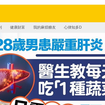
刊
健康財富
我的麻煩糖友
心律知多D