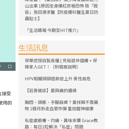
山出事 1原因全身爆紅疹極恐怖 險「毀
容」急回港求醫【附皮膚科醫生夏日防
蟲貼士】
「生活晴報 今期至HIT推介」
生活訊息
保單逆按自製長糧 | 充裕退休儲備 + 保
障家人GET！（附個案說明）
7
全
螢
幕
HPV相關頭頸癌新症上升 男性高危
【若善健談】愛與痛的邊緣
抗接受
胸悶、頭脹、手腳麻痺？黃祥興不靠藥
使用的
物 1個月拆走血管炸彈 重拾醒神健康
私密處痕癢、灼痛、異味來襲 Grace教
路：每日1粒解決「私密」問題