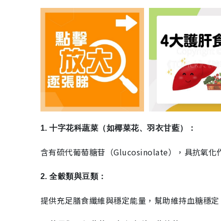
1. 十字花科蔬菜（如椰菜花、羽衣甘藍）：
含有硫代葡萄糖苷（Glucosinolate），具抗
2. 全穀類與豆類：
提供充足膳食纖維與穩定能量，幫助維持血糖穩定