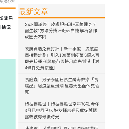
6/04/29
最新文章
8歲男
Sick問識答｜皮膚現白斑=真菌纏身？
制情況
醫生教1方法分辨汗斑vs白蝕 解析發作
成因大不同
政府資助免費打針｜新一季度「流感疫
苗接種計劃」引入130萬劑疫苗 8類人可
優先接種 科興疫苗最快月底先到港【附
4條件免費接種】
食腦蟲｜男子泰國狂食生醃海鮮染「食
腦蟲」腸道嚴重潰爛 反覆大出血休克險
死
黎彼得離世｜黎彼得離世享年76歲 今年
3月已中風臥床 好友鍾志光及盧宛茵透
露黎彼得最後時光
陳浚霆｜《愛回家》風少陳浚霆歐遊行