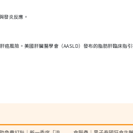
與發炎反應。
%肝癌風險。美國肝臟醫學會（AASLD）發布的脂肪肝臨床指
助免費打針｜新一季度「流
食腦蟲｜男子泰國狂食生