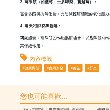
3. 莓果類（如藍莓、士多啤梨、蔓越莓）：
富含多酚與抗氧化物，有助減輕肝細胞的氧化壓力
4. 每天2至3杯黑咖啡：
研究證實，可降低23%脂肪肝機會，以及降低40
其保護作用。
內容標籤
健康問題
食用安全
養生
肝炎
您也可能喜歡...
Sick問識答｜皮膚現白斑=真菌纏
政府資