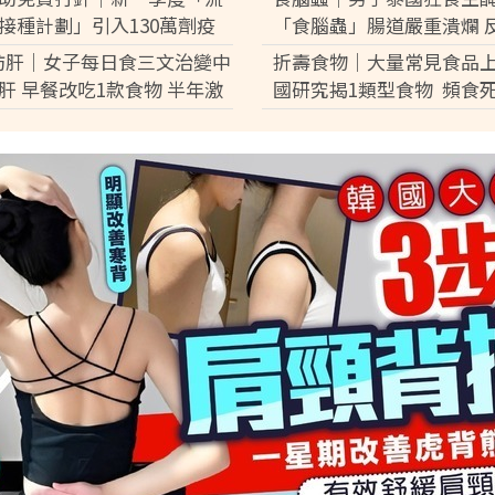
接種計劃」引入130萬劑疫
「食腦蟲」腸道嚴重潰爛 
類人可優先接種 科興疫苗最快
血休克險死
肪肝｜女子每日食三文治變中
折壽食物｜大量常見食品上
到港【附4條件免費接種】
肝 早餐改吃1款食物 半年激
國研究揭1類型食物 頻食
磅逆轉脂肪肝
激增17%