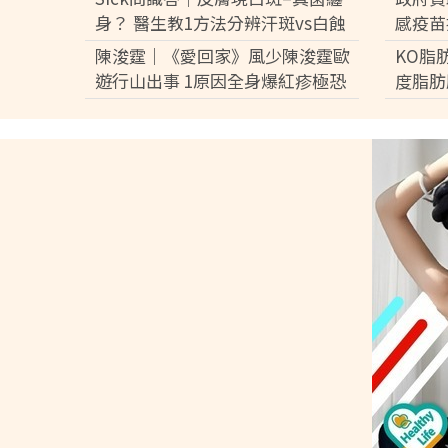
身？ 醫生教1方法分辨汗斑vs白蝕
感疫苗
解析發作成因大不同
苗 8
陳浚霆｜《愛回家》風少陳浚霆歐
KO脂
月底先
遊行山出事 1原因全身爆紅疹極恐
度脂肪
怖 險「毀容」急回港求醫【附皮膚
減15
科醫生夏日防蟲貼士】