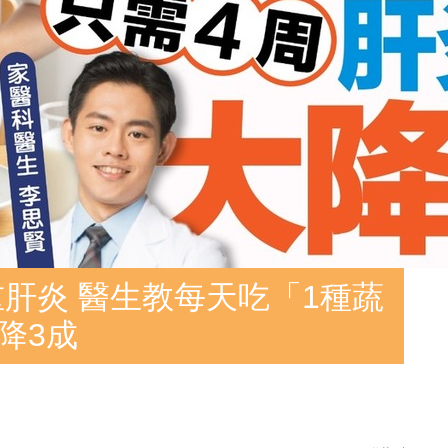
重肝炎 醫生教每天吃「1種蔬
降3成