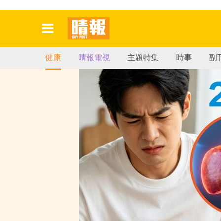
健康
晴報電視
主題特集
時事
副