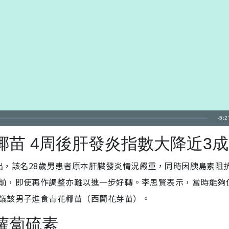
剩
-
5:2
餘
苗 4周後肝發炎指數大降近3成
時
出，該名28歲男患者原本肝臟發炎情況嚴重，同時因胰島素阻
間
前，即使再作調整亦難以進一步好轉。李思賢表示，當時能夠
議該男子進食青花椰苗（西蘭花芽苗）。
蘿蔔硫素