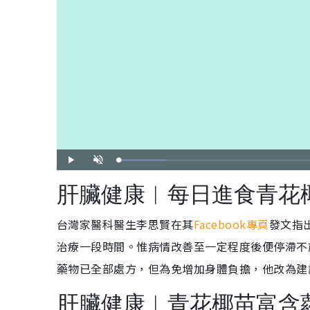
載
播
開
入
放
啟
完
音
畢
效
肝臟健康︱每日進食青花椰
:
9
.
9
1
台灣家醫科醫生李思賢在其
Facebook專頁
發文指
%
治療一段時間。惟病情改善至一定程度後便停滯不
藥物已全部處方，但為免增加身體負擔，他改為建
肝臟健康︱青花椰苗富含