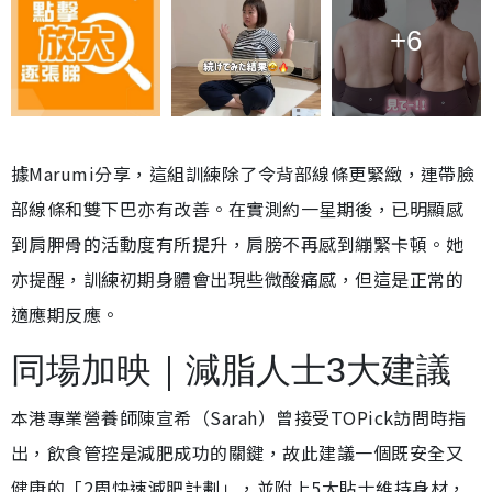
+6
據Marumi分享，這組訓練除了令背部線條更緊緻，連帶臉
部線條和雙下巴亦有改善。在實測約一星期後，已明顯感
到肩胛骨的活動度有所提升，肩膀不再感到繃緊卡頓。她
亦提醒，訓練初期身體會出現些微酸痛感，但這是正常的
適應期反應。
同場加映｜減脂人士3大建議
本港專業營養師陳宣希（Sarah）曾接受TOPick訪問時指
出，飲食管控是減肥成功的關鍵，故此建議一個既安全又
健康的「2周快速減肥計劃」，並附上5大貼士維持身材，