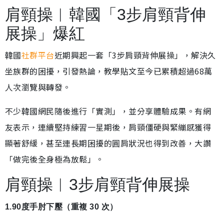
肩頸操︱韓國「3步肩頸背伸
展操」爆紅
韓國
社群平台
近期興起一套「3步肩頸背伸展操」，解決久
坐族群的困擾，引發熱論，教學貼文至今已累積超過68萬
人次瀏覽與轉發。
不少韓國網民隨後進行「實測」，並分享體驗成果。有網
友表示，連續堅持練習一星期後，肩頸僵硬與緊繃感獲得
顯著舒緩，甚至連長期困擾的圓肩狀況也得到改善，大讚
「做完後全身極為放鬆」。
肩頸操︱3步肩頸背伸展操
1.90度手肘下壓（重複 30 次）