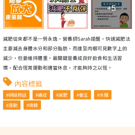
+5
減肥從來都不是一勞永逸，營養師Sarah提醒，快速減肥法
主要減去身體水分和部分脂肪，而達至肉眼可見數字上的
減少，但要維持體重，最關鍵是養成良好飲食和生活習
慣，配合恆常運動和適當休息，才能夠持之以恆。
內容標籤
網絡熱話
痛症
減肥
養生
水腫
運動
南韓