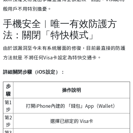
般用戶不用特別擔憂。
手機安全︱唯一有效防護方
法：關閉「特快模式」
由於該漏洞至今未有系統層面的修復，目前最直接的防護
方法就是 不將任何Visa卡設定為特快交通卡。
詳細關閉步驟（iOS設定）：
步
操作說明
驟
第1
打開iPhone內建的 「錢包」App（Wallet）
步
第2
選擇已綁定的 Visa卡
步
第3