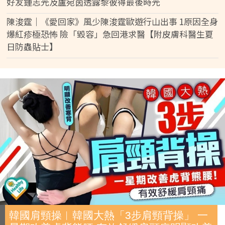
好友鍾志光及盧宛茵透露黎彼得最後時光
陳浚霆｜《愛回家》風少陳浚霆歐遊行山出事 1原因全身
爆紅疹極恐怖 險「毀容」急回港求醫【附皮膚科醫生夏
日防蟲貼士】
韓國肩頸操︱韓國大熱「3步肩頸背操」 一