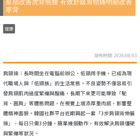
星期改善虎背熊腰 有效舒緩肩頸痛明顯改善
寒背
健康
發佈時間: 2026/08/03
肩頸操︱長時間坐在電腦前辦公、低頸用手機，已成為現
代職場人與「低頭族」的生活常態。不良姿勢不僅容易引
發肩頸肌肉過度緊繃與酸痛，長期下來更可能導致「駝
背、圓肩」等體態問題，在視覺上增添厚重肉感，影響整
體精神面貌。韓國社群平台近期興起一套「3步肩頸背伸展
操」，每日只需3分鐘，簡單幾個動作，有效解決肩頸僵硬
與緊繃等狀況。