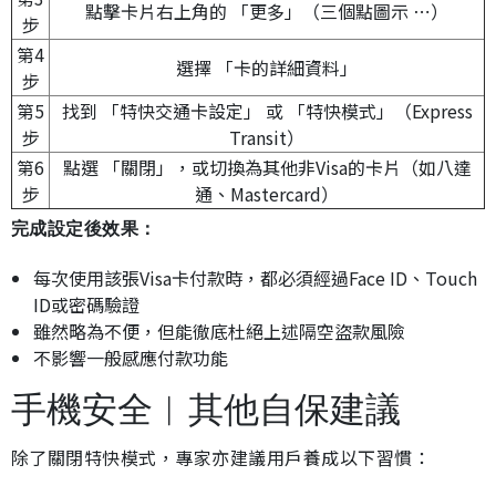
點擊卡片右上角的 「更多」（三個點圖示 ⋯）
步
第4
選擇 「卡的詳細資料」
步
第5
找到 「特快交通卡設定」 或 「特快模式」（Express
步
Transit）
第6
點選 「關閉」，或切換為其他非Visa的卡片（如八達
步
通、Mastercard）
完成設定後效果：
每次使用該張Visa卡付款時，都必須經過Face ID、Touch
ID或密碼驗證
雖然略為不便，但能徹底杜絕上述隔空盜款風險
不影響一般感應付款功能
手機安全︱其他自保建議
除了關閉特快模式，專家亦建議用戶養成以下習慣：