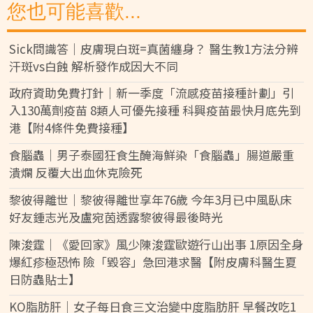
您也可能喜歡...
Sick問識答｜皮膚現白斑=真菌纏身？ 醫生教1方法分辨
汗斑vs白蝕 解析發作成因大不同
政府資助免費打針｜新一季度「流感疫苗接種計劃」引
入130萬劑疫苗 8類人可優先接種 科興疫苗最快月底先到
港【附4條件免費接種】
食腦蟲｜男子泰國狂食生醃海鮮染「食腦蟲」腸道嚴重
潰爛 反覆大出血休克險死
黎彼得離世｜黎彼得離世享年76歲 今年3月已中風臥床
好友鍾志光及盧宛茵透露黎彼得最後時光
陳浚霆｜《愛回家》風少陳浚霆歐遊行山出事 1原因全身
爆紅疹極恐怖 險「毀容」急回港求醫【附皮膚科醫生夏
日防蟲貼士】
KO脂肪肝｜女子每日食三文治變中度脂肪肝 早餐改吃1