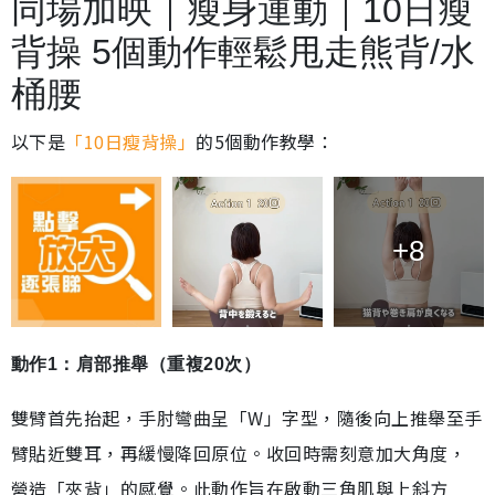
同場加映｜瘦身運動｜10日瘦
背操 5個動作輕鬆甩走熊背/水
桶腰
以下是
「10日瘦背操」
的5個動作教學：
+8
動作1：肩部推舉（重複20次）
雙臂首先抬起，手肘彎曲呈「W」字型，隨後向上推舉至手
臂貼近雙耳，再緩慢降回原位。收回時需刻意加大角度，
營造「夾背」的感覺。此動作旨在啟動三角肌與上斜方