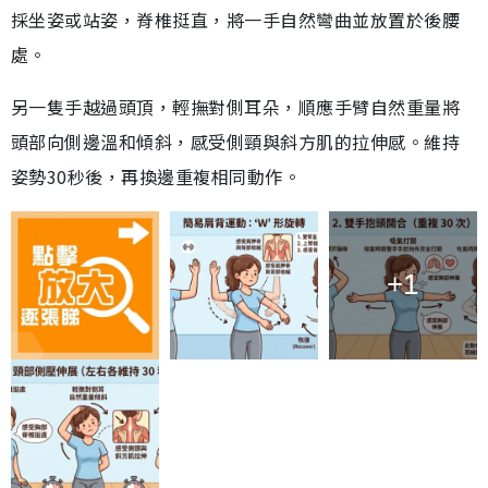
採坐姿或站姿，脊椎挺直，將一手自然彎曲並放置於後腰
處。
另一隻手越過頭頂，輕撫對側耳朵，順應手臂自然重量將
頭部向側邊溫和傾斜，感受側頸與斜方肌的拉伸感。維持
姿勢30秒後，再換邊重複相同動作。
+1