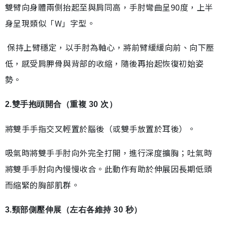
雙臂向身體兩側抬起至與肩同高，手肘彎曲呈90度，上半
身呈現類似「W」字型。
保持上臂穩定，以手肘為軸心，將前臂緩緩向前、向下壓
低，感受肩胛骨與背部的收縮，隨後再抬起恢復初始姿
勢。
2.雙手抱頭開合（重複 30 次）
將雙手手指交叉輕置於腦後（或雙手放置於耳後）。
吸氣時將雙手手肘向外完全打開，進行深度擴胸；吐氣時
將雙手手肘向內慢慢收合。此動作有助於伸展因長期低頭
而縮緊的胸部肌群。
3.頸部側壓伸展（左右各維持 30 秒）