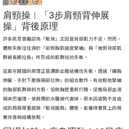
肩頸操︱「3步肩頸背伸展
操」背後原理
許多民眾普遍認為「駝背」主因是背部肌力不足，然而，
體態失衡往往源於「前側胸肌過度緊繃」與「後側背部肌
群被長期拉長」所形成的肌群拮抗失衡。
這套在韓國的原理正是調節此種結構性失衡，透過「擴胸
伸展、手肘下壓與頸部拉伸」的組合動作，有效鬆弛緊繃
的胸部肌群與斜方肌，協助胸腔重新打開，促進局部血液
與淋巴循環，使肩周的水腫被代謝掉，原本因姿勢不良造
成的肩頸厚重感與「駝背圓肩」體態，能獲得實質上的視
覺改善與結構放鬆。