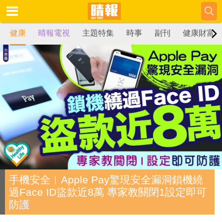
健康
晴報電視
主題特集
時事
副刊
健康財富
手機安全︱Apple Pay驚現安全漏洞鎖機繞
過Face ID盜款近8萬 專家教關閉1設定即可
防護