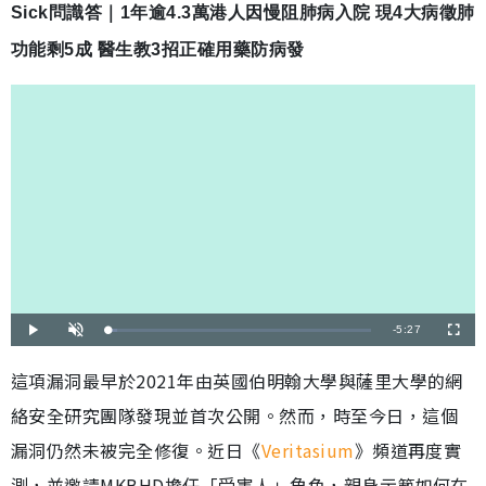
Sick問識答｜1年逾4.3萬港人因慢阻肺病入院 現4大病徵肺
功能剩5成 醫生教3招正確用藥防病發
剩
-
5:27
載
播
開
全
入
放
啟
螢
完
音
幕
餘
畢
效
這項漏洞最早於2021年由英國伯明翰大學與薩里大學的網
:
3
時
.
絡安全研究團隊發現並首次公開。然而，時至今日，這個
3
0
間
%
漏洞仍然未被完全修復。近日《
Veritasium
》頻道再度實
測，並邀請MKBHD擔任「受害人」角色，親身示範如何在