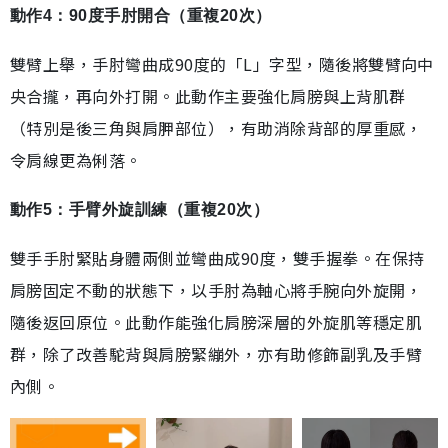
動作4：90度手肘開合（重複20次）
雙臂上舉，手肘彎曲成90度的「L」字型，隨後將雙臂向中
央合攏，再向外打開。此動作主要強化肩膀與上背肌群
（特別是後三角與肩胛部位），有助消除背部的厚重感，
令肩線更為俐落。
動作5：手臂外旋訓練（重複20次）
雙手手肘緊貼身體兩側並彎曲成90度，雙手握拳。在保持
肩膀固定不動的狀態下，以手肘為軸心將手腕向外旋開，
隨後返回原位。此動作能強化肩膀深層的外旋肌等穩定肌
群，除了改善駝背與肩膀緊繃外，亦有助修飾副乳及手臂
內側。