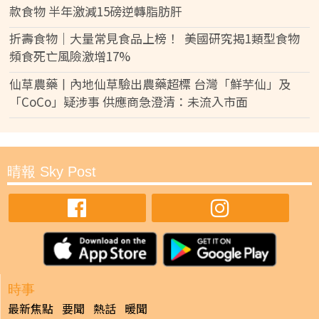
款食物 半年激減15磅逆轉脂肪肝
折壽食物｜大量常見食品上榜！ 美國研究揭1類型食物
頻食死亡風險激增17%
仙草農藥丨內地仙草驗出農藥超標 台灣「鮮芋仙」及
「CoCo」疑涉事 供應商急澄清：未流入市面
晴報 Sky Post
時事
最新焦點
要聞
熱話
暖聞