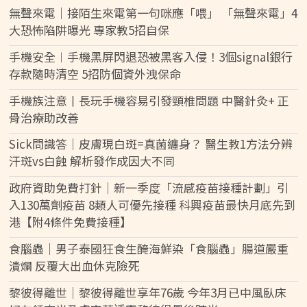
無聲來電｜接陌生來電第一句咪應「喂」 「無聲來電」4
大恐怖陷阱曝光 專家教5招自保
手機安全︱手機黑屏閃退恐被黑客入侵！3個signal銀行
存款隨時清空 5招防個資外洩保命
手機族注意丨長玩手機容易引發頸椎問題 中醫針灸+ 正
骨治療助改善
Sick問識答｜皮膚現白斑=真菌纏身？ 醫生教1方法分辨
汗斑vs白蝕 解析發作成因大不同
政府資助免費打針｜新一季度「流感疫苗接種計劃」引
入130萬劑疫苗 8類人可優先接種 科興疫苗最快月底先到
港【附4條件免費接種】
食腦蟲｜男子泰國狂食生醃海鮮染「食腦蟲」腸道嚴重
潰爛 反覆大出血休克險死
黎彼得離世｜黎彼得離世享年76歲 今年3月已中風臥床