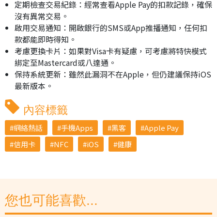
定期檢查交易紀錄：經常查看Apple Pay的扣款記錄，確保
沒有異常交易。
啟用交易通知：開啟銀行的SMS或App推播通知，任何扣
款都能即時得知。
考慮更換卡片：如果對Visa卡有疑慮，可考慮將特快模式
綁定至Mastercard或八達通。
保持系統更新：雖然此漏洞不在Apple，但仍建議保持iOS
最新版本。
內容標籤
網絡熱話
手機Apps
黑客
Apple Pay
信用卡
NFC
iOS
健康
您也可能喜歡...