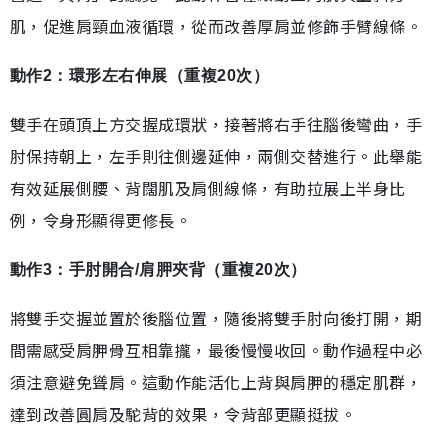
肌，促進肩頸血液循環，從而改善厚肩並修飾手臂線條。
動作2：環形左右伸展（重複20次）
雙手在頭頂上方交握成環狀，接著將右手往腦後彎曲，手
肘保持朝上，左手則往側邊延伸，兩側交替進行。此舉能
有效延展側腰、背闊肌及肩側線條，有助拉展上半身比
例，令身形顯得更修長。
動作3：手肘開合/肩胛夾背（重複20次）
將雙手交握並置於後腦位置，隨後將雙手肘向後打開，期
間需感受肩胛骨互相靠攏，最後慢慢收回。動作過程中必
須注意避免聳肩。這動作能活化上背與肩胛的穩定肌群，
達到改善圓肩及駝背的效果，令背部更顯挺拔。