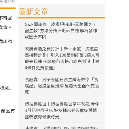
6/04/25
最新文章
不可或
Sick問識答｜皮膚現白斑=真菌纏身？
宣傳。
醫生教1方法分辨汗斑vs白蝕 解析發作
成因大不同
添加物
政府資助免費打針｜新一季度「流感疫
苗接種計劃」引入130萬劑疫苗 8類人可
優先接種 科興疫苗最快月底先到港【附
4條件免費接種】
；
食腦蟲｜男子泰國狂食生醃海鮮染「食
腦蟲」腸道嚴重潰爛 反覆大出血休克險
級檢測」
死
黎彼得離世｜黎彼得離世享年76歲 今年
測產品有
3月已中風臥床 好友鍾志光及盧宛茵透
露黎彼得最後時光
陳浚霆｜《愛回家》風少陳浚霆歐遊行