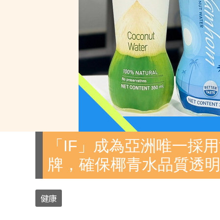
「IF」成為亞洲唯一採
牌，確保椰青水品質透
健康