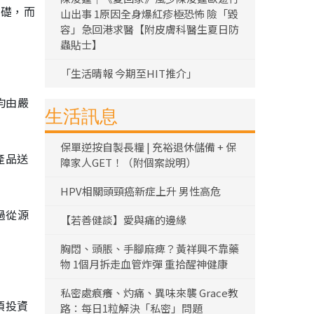
基礎，而
山出事 1原因全身爆紅疹極恐怖 險「毀
容」急回港求醫【附皮膚科醫生夏日防
蟲貼士】
「生活晴報 今期至HIT推介」
均由嚴
生活訊息
保單逆按自製長糧 | 充裕退休儲備 + 保
產品送
障家人GET！（附個案說明）
HPV相關頭頸癌新症上升 男性高危
過從源
【若善健談】愛與痛的邊緣
胸悶、頭脹、手腳麻痺？黃祥興不靠藥
物 1個月拆走血管炸彈 重拾醒神健康
私密處痕癢、灼痛、異味來襲 Grace教
項投資
路：每日1粒解決「私密」問題