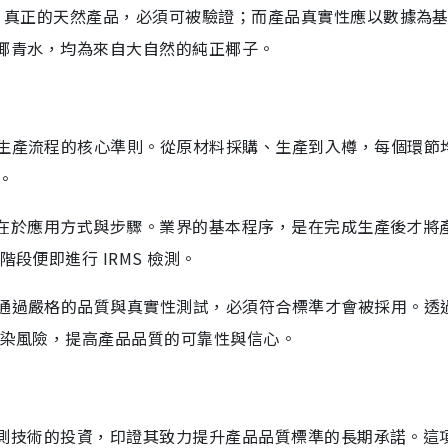
念：真正的天然產品，必須可被驗證；而產品真實性應以數據為
用的椰青水，均為來自大自然的純正椰子。
個生產流程的核心準則。從原材料採購、生產到入樽，每個環節
。
術，更在於應用方式與步驟。業界的基本程序，是在完成生產後才將
段便即進行 IRMS 檢測。
須通過嚴格的品質與真實性測試，必須符合標準才會被採用。透
污染風險，提高產品品質的可靠性與信心。
S 檢測技術的投資，印證其致力提升產品品質標準的長期承諾。這