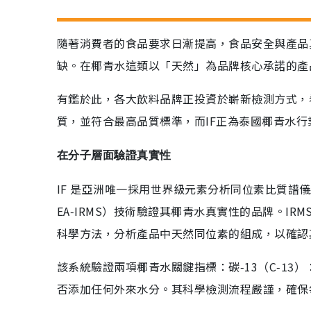
隨著消費者的食品要求日漸提高，食品安全與產品
缺。在椰青水這類以「天然」為品牌核心承諾的產
有鑑於此，各大飲料品牌正投資於嶄新檢測方式，
質，並符合最高品質標準，而IF正為泰國椰青水行
在分子層面驗證真實性
IF 是亞洲唯一採用世界級元素分析同位素比質譜儀（Elementa
EA‑IRMS）技術驗證其椰青水真實性的品牌。I
科學方法，分析產品中天然同位素的組成，以確認
該系統驗證兩項椰青水關鍵指標：碳‑13（C‑13
否添加任何外來水分。其科學檢測流程嚴謹，確保每