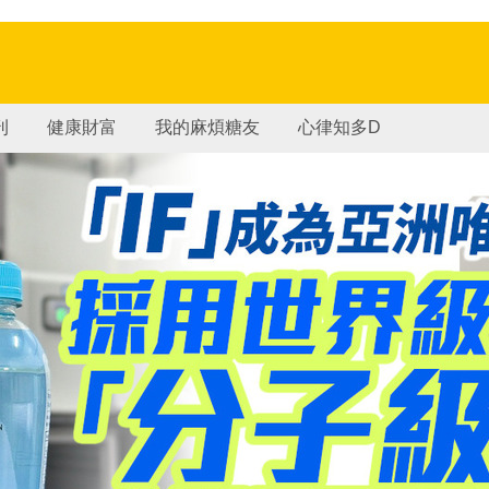
刊
健康財富
我的麻煩糖友
心律知多D