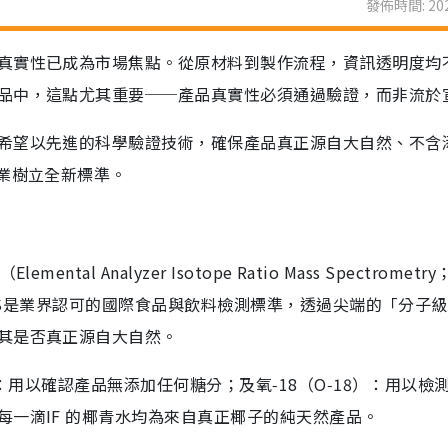
發佈時間: 202
真實性已成為市場焦點。從原材料到製作流程，資訊透明度均
品中，這點尤其重要──產品真實性必須通過驗證，而非流於
希望以先進的科學驗證技術，確保產品真正源自大自然、不含
業樹立全新標準。
l Analyzer Isotope Ratio Mass Spectrometry
RMS是業界認可的國際食品與飲料檢測標準，透過尖端的「分子
其是否真正源自大自然。
）：用以確認產品無添加任何糖分；及氧‑18（O‑18）：用以檢
一滴IF 的椰青水均為來自真正椰子的純天然產品。