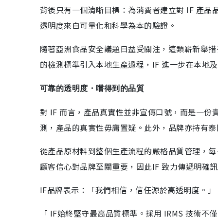
背後只有一個清晰目標：為消費者建立對 IF 產品
透明度來自可量化和科學為本的驗證。
隨著亞洲食品安全議題日益受關注，這類嶄新舉措
的檢測標準引入本地生產過程，IF 進一步在本地
可靠的透明度・嚐得到的品質
對 IF 而言，產品真實性並非宣傳口號，而是一份責
測，產品的真實性毋庸置疑。此外，品牌亦持有泰
從產品原材料到整個生產流程的嚴格品質管理，每
顧客信心對品牌至關重要，因此IF 致力傳遞明確
IF品牌表示：「我們相信，信任源於高透明度。」
「 IF始終堅守最高品質標準。採用 IRMS 技