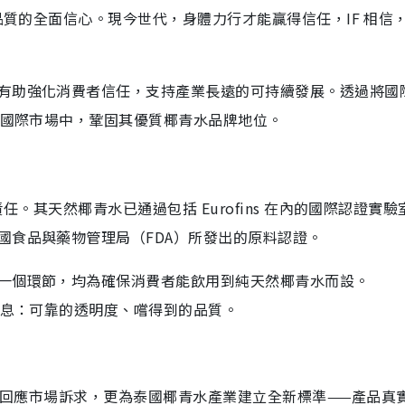
品質的全面信心。現今世代，身體力行才能贏得信任，IF 相信
有助強化消費者信任，支持產業長遠的可持續發展。透過將國
及國際市場中，鞏固其優質椰青水品牌地位。
任。其天然椰青水已通過包括 Eurofins 在內的國際認證實驗
國食品與藥物管理局（FDA）所發出的原料認證。
一個環節，均為確保消費者能飲用到純天然椰青水而設。
訊息：可靠的透明度、嚐得到的品質。
術不僅回應市場訴求，更為泰國椰青水產業建立全新標準——產品真