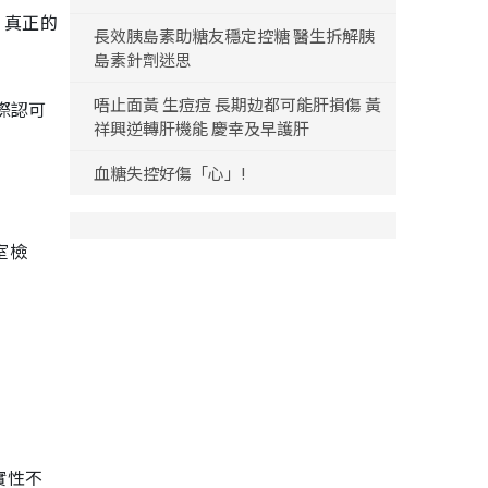
，真正的
長效胰島素助糖友穩定控糖 醫生拆解胰
島素針劑迷思
唔止面黃 生痘痘 長期攰都可能肝損傷 黃
際認可
祥興逆轉肝機能 慶幸及早護肝
血糖失控好傷「心」!
室檢
實性不