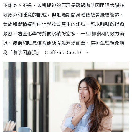
不離身。不過，咖啡提神的原理是透過咖啡因阻隔大腦接
收疲勞和睡意的訊號，但阻隔期間身體依然會繼續製造、
發放和累積這些由化學物質產生的訊號。所以咖啡飲得愈
頻密，這些化學物質便累積得愈多，一旦咖啡因的效力消
退，疲倦和睡意便會像決堤般洶湧而至，這種生理現象稱
為「咖啡因崩潰」（Caffeine Crash）。