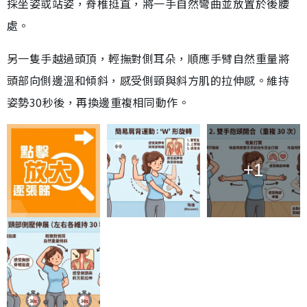
採坐姿或站姿，脊椎挺直，將一手自然彎曲並放置於後腰
處。
另一隻手越過頭頂，輕撫對側耳朵，順應手臂自然重量將
頭部向側邊溫和傾斜，感受側頸與斜方肌的拉伸感。維持
姿勢30秒後，再換邊重複相同動作。
+1