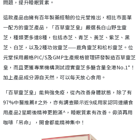
問題，提升睡眠質素。
這款產品由擁有百年製藥經驗的位元堂推出，相比市面單
一配方的靈芝產品，「百草靈芝皇」嚴選長白山野生靈
芝，種類更多達8種，包括赤芝、青芝、黃芝、紫芝、黑
芝、白芝，以及2種功效靈芝——鹿角靈芝和松杉靈芝。位
元堂採用嚴格PIC/S及GMP生產規格管理研發製造百草靈芝
皇，而且更獲專業機構測試證實靈芝多醣含量全港No.1*！
加上產品成分源自天然，可以每天放心食用。
「百草靈芝皇」能夠強免疫，從內改善身體狀態，除了有
97%中醫推薦#之外，亦有調查顯示近9成用家認同連續食
用產品2星期後精神更飽滿^，睡眠質素有改善。毋須再用
咖啡「吊命」，開會都能精神集中！