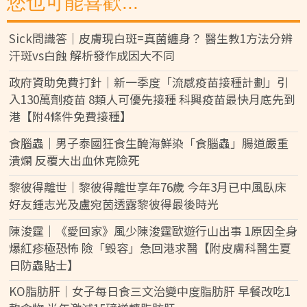
您也可能喜歡...
Sick問識答｜皮膚現白斑=真菌纏身？ 醫生教1方法分辨
汗斑vs白蝕 解析發作成因大不同
政府資助免費打針｜新一季度「流感疫苗接種計劃」引
入130萬劑疫苗 8類人可優先接種 科興疫苗最快月底先到
港【附4條件免費接種】
食腦蟲｜男子泰國狂食生醃海鮮染「食腦蟲」腸道嚴重
潰爛 反覆大出血休克險死
黎彼得離世｜黎彼得離世享年76歲 今年3月已中風臥床
好友鍾志光及盧宛茵透露黎彼得最後時光
陳浚霆｜《愛回家》風少陳浚霆歐遊行山出事 1原因全身
爆紅疹極恐怖 險「毀容」急回港求醫【附皮膚科醫生夏
日防蟲貼士】
KO脂肪肝｜女子每日食三文治變中度脂肪肝 早餐改吃1