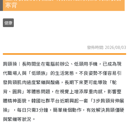
寒背
健康
發佈時間: 2026/08/03
肩頸操︱長時間坐在電腦前辦公、低頸用手機，已成為現
代職場人與「低頭族」的生活常態。不良姿勢不僅容易引
發肩頸肌肉過度緊繃與酸痛，長期下來更可能導致「駝
背、圓肩」等體態問題，在視覺上增添厚重肉感，影響整
體精神面貌。韓國社群平台近期興起一套「3步肩頸背伸展
操」，每日只需3分鐘，簡單幾個動作，有效解決肩頸僵硬
與緊繃等狀況。