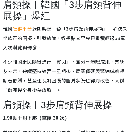
肩頸操︱韓國「3步肩頸背伸
展操」爆紅
韓國
社群平台
近期興起一套「3步肩頸背伸展操」，解決久
坐族群的困擾，引發熱論，教學貼文至今已累積超過68萬
人次瀏覽與轉發。
不少韓國網民隨後進行「實測」，並分享體驗成果。有網
友表示，連續堅持練習一星期後，肩頸僵硬與緊繃感獲得
顯著舒緩，甚至連長期困擾的圓肩狀況也得到改善，大讚
「做完後全身極為放鬆」。
肩頸操︱3步肩頸背伸展操
1.90度手肘下壓（重複 30 次）