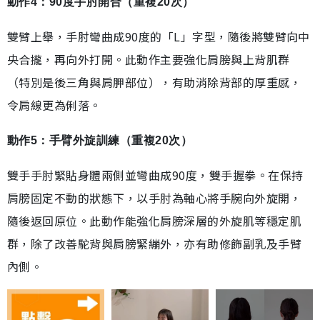
動作4：90度手肘開合（重複20次）
雙臂上舉，手肘彎曲成90度的「L」字型，隨後將雙臂向中
央合攏，再向外打開。此動作主要強化肩膀與上背肌群
（特別是後三角與肩胛部位），有助消除背部的厚重感，
令肩線更為俐落。
動作5：手臂外旋訓練（重複20次）
雙手手肘緊貼身體兩側並彎曲成90度，雙手握拳。在保持
肩膀固定不動的狀態下，以手肘為軸心將手腕向外旋開，
隨後返回原位。此動作能強化肩膀深層的外旋肌等穩定肌
群，除了改善駝背與肩膀緊繃外，亦有助修飾副乳及手臂
內側。