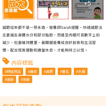
+5
減肥從來都不是一勞永逸，營養師Sarah提醒，快速減肥法
主要減去身體水分和部分脂肪，而達至肉眼可見數字上的
減少，但要維持體重，最關鍵是養成良好飲食和生活習
慣，配合恆常運動和適當休息，才能夠持之以恆。
內容標籤
網絡熱話
痛症
減肥
養生
水腫
運動
南韓