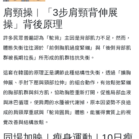
肩頸操︱「3步肩頸背伸展
操」背後原理
許多民眾普遍認為「駝背」主因是背部肌力不足，然而，
體態失衡往往源於「前側胸肌過度緊繃」與「後側背部肌
群被長期拉長」所形成的肌群拮抗失衡。
這套在韓國的原理正是調節此種結構性失衡，透過「擴胸
伸展、手肘下壓與頸部拉伸」的組合動作，有效鬆弛緊繃
的胸部肌群與斜方肌，協助胸腔重新打開，促進局部血液
與淋巴循環，使肩周的水腫被代謝掉，原本因姿勢不良造
成的肩頸厚重感與「駝背圓肩」體態，能獲得實質上的視
覺改善與結構放鬆。
同場加映｜瘦身運動｜10日瘦