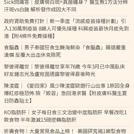
Sick問識答｜皮膚現白斑=真菌纏身？ 醫生教1方法分辨
汗斑vs白蝕 解析發作成因大不同
政府資助免費打針｜新一季度「流感疫苗接種計劃」引
入130萬劑疫苗 8類人可優先接種 科興疫苗最快月底先到
港【附4條件免費接種】
食腦蟲｜男子泰國狂食生醃海鮮染「食腦蟲」腸道嚴重
潰爛 反覆大出血休克險死
黎彼得離世｜黎彼得離世享年76歲 今年3月已中風臥床
好友鍾志光及盧宛茵透露黎彼得最後時光
陳浚霆｜《愛回家》風少陳浚霆歐遊行山出事 1原因全身
爆紅疹極恐怖 險「毀容」急回港求醫【附皮膚科醫生夏
日防蟲貼士】
KO脂肪肝｜女子每日食三文治變中度脂肪肝 早餐改吃1
款食物 半年激減15磅逆轉脂肪肝
折壽食物｜大量常見食品上榜！ 美國研究揭1類型食物