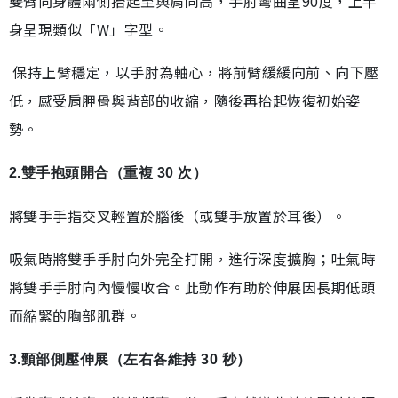
雙臂向身體兩側抬起至與肩同高，手肘彎曲呈90度，上半
身呈現類似「W」字型。
保持上臂穩定，以手肘為軸心，將前臂緩緩向前、向下壓
低，感受肩胛骨與背部的收縮，隨後再抬起恢復初始姿
勢。
2.雙手抱頭開合（重複 30 次）
將雙手手指交叉輕置於腦後（或雙手放置於耳後）。
吸氣時將雙手手肘向外完全打開，進行深度擴胸；吐氣時
將雙手手肘向內慢慢收合。此動作有助於伸展因長期低頭
而縮緊的胸部肌群。
3.頸部側壓伸展（左右各維持 30 秒）