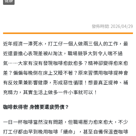
健康
發佈時間: 2026/04/29
近年經濟一潭死水，打工仔一個人做兩三個人的工作，最
近還要擔心表現差被AI淘汰，職場競爭大到令人喘不過
氣……大家有沒有發現咖啡愈飲愈多？精神卻變得愈來愈
差？偏偏每晚倒在床上又睡不著？原來習慣用咖啡提神會
有反效果兼影響健康，形成惡性循環！想要真正提神、補
充精力，其實生活上做多一件小事就可以！
咖啡飲得密 身體要還疲勞債？
一日一杯咖啡當然沒有問題，但職場壓力愈來愈大，不少
打工仔都由早到晚用咖啡「續命」，甚至自備保溫壺咖啡