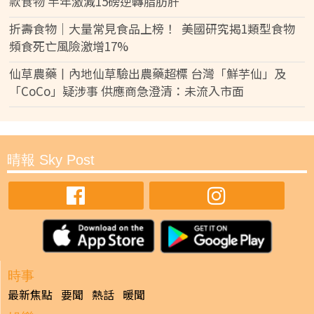
款食物 半年激減15磅逆轉脂肪肝
折壽食物｜大量常見食品上榜！ 美國研究揭1類型食物
頻食死亡風險激增17%
仙草農藥丨內地仙草驗出農藥超標 台灣「鮮芋仙」及
「CoCo」疑涉事 供應商急澄清：未流入市面
晴報 Sky Post
時事
最新焦點
要聞
熱話
暖聞