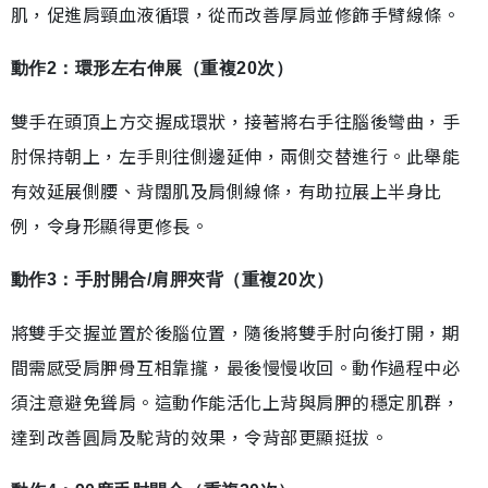
肌，促進肩頸血液循環，從而改善厚肩並修飾手臂線條。
動作2：環形左右伸展（重複20次）
雙手在頭頂上方交握成環狀，接著將右手往腦後彎曲，手
肘保持朝上，左手則往側邊延伸，兩側交替進行。此舉能
有效延展側腰、背闊肌及肩側線條，有助拉展上半身比
例，令身形顯得更修長。
動作3：手肘開合/肩胛夾背（重複20次）
將雙手交握並置於後腦位置，隨後將雙手肘向後打開，期
間需感受肩胛骨互相靠攏，最後慢慢收回。動作過程中必
須注意避免聳肩。這動作能活化上背與肩胛的穩定肌群，
達到改善圓肩及駝背的效果，令背部更顯挺拔。