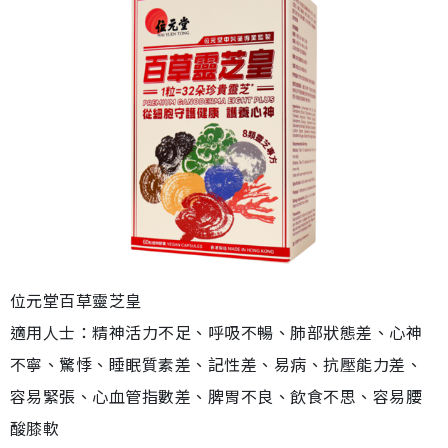
位元堂百草靈芝皇
適用人士：精神活力不足、呼吸不暢、肺部狀態差、心神
不寧、驚悸、睡眠質素差、記性差、易病、抗壓能力差、
容易緊張、心血管指數差、脾胃不良、飲食不思、容易腰
酸膝軟