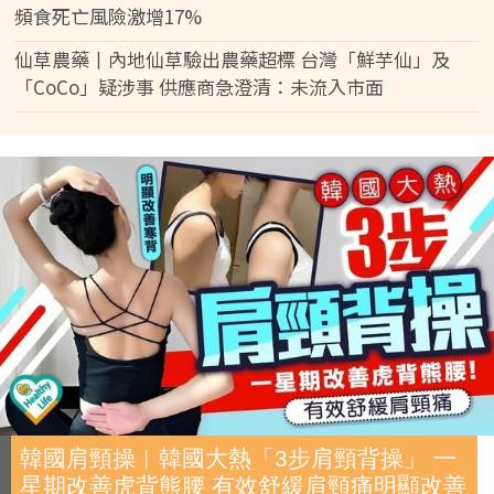
頻食死亡風險激增17%
仙草農藥丨內地仙草驗出農藥超標 台灣「鮮芋仙」及
「CoCo」疑涉事 供應商急澄清：未流入市面
韓國肩頸操︱韓國大熱「3步肩頸背操」 一
星期改善虎背熊腰 有效舒緩肩頸痛明顯改善