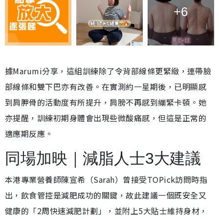
+6
據Marumi分享，這組訓練除了令背部線條更緊緻，連帶臉
部線條和雙下巴亦有改善。在實測約一星期後，已明顯感
到肩胛骨的活動度有所提升，肩膀不再感到繃緊卡頓。她
亦提醒，訓練初期身體會出現些微酸痛感，但這是正常的
適應期反應。
同場加映｜減脂人士3大建議
本港專業營養師陳宣希（Sarah）曾接受TOPick訪問時指
出，飲食管控是減肥成功的關鍵，故此建議一個既安全又
健康的「2周快速減肥計劃」，並附上5大貼士維持身材，