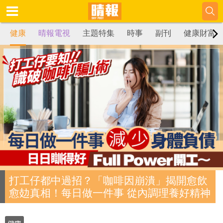
健康
晴報電視
主題特集
時事
副刊
健康財富
打工仔都中過招？「咖啡因崩潰」揭開愈飲
愈攰真相！每日做一件事 從內調理養好精神