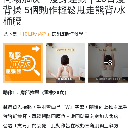
背操 5個動作輕鬆甩走熊背/水
桶腰
以下是
「10日瘦背操」
的5個動作教學：
+8
動作1：肩部推舉（重複20次）
雙臂首先抬起，手肘彎曲呈「W」字型，隨後向上推舉至手
臂貼近雙耳，再緩慢降回原位。收回時需刻意加大角度，
營造「夾背」的感覺。此動作旨在啟動三角肌與上斜方