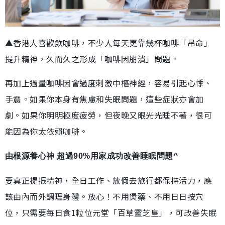
▲香港人喜歡飲咖啡，不少人每天更靠幾杯咖啡「吊命」
提升精神，久而久之形成「咖啡因崩潰」問題。
再加上過量咖啡因會過度刺激中樞神經，容易引起心悸、
手震。如果你本身有焦慮和失眠問題，這些症狀亦會加
劇。如果你明明極度疲勞，但夜晚又眼光光睡不著，很可
能因為你太依賴咖啡。
由根源養心神 超過90%用家成功改善睡眠問題^
要真正提振精神，全日工作、放假去旅行都保持活力，應
該由內而外調理身體。放心！不用煲藥、不用日日按穴
位，只需要每日食1粒位元堂「百草靈芝皇」，可改善失眠