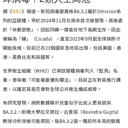
據《
BBC
》報道，新冠病毒變異株BA.3.2屬於Omicron系
列的亞變種，早於2024年11月在南非首次被發現，其後處
於「休眠狀態」，因如同蟬一樣能在地下長期生存，因此
被稱為「蟬」（Cicada）。直至2025年9月起全球病例才
開始急增，目前已在23個國家及地區出現，包括美國、香
港、莫桑比克和英國等。
世界衛生組織（WHO）已將該變種病毒列入「監測」名
單，意味著「可能需要優先關注」，目前正在對其進行調
查，以確定其是否會對全球公共衛生構成威脅。
有研究發現，病例數據顯示兒童似乎比成人更易感染
BA.3.2。劍橋大學拉文德拉·古普塔（Ravindra Gupta）
教授分析背後可能原因，指BA.3.2是一種前所未見的變異