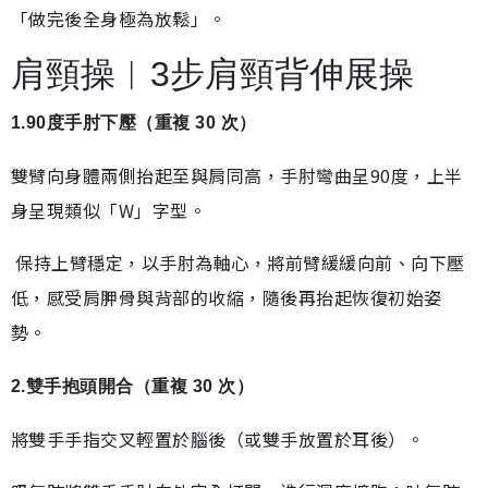
「做完後全身極為放鬆」。
肩頸操︱3步肩頸背伸展操
1.90度手肘下壓（重複 30 次）
雙臂向身體兩側抬起至與肩同高，手肘彎曲呈90度，上半
身呈現類似「W」字型。
保持上臂穩定，以手肘為軸心，將前臂緩緩向前、向下壓
低，感受肩胛骨與背部的收縮，隨後再抬起恢復初始姿
勢。
2.雙手抱頭開合（重複 30 次）
將雙手手指交叉輕置於腦後（或雙手放置於耳後）。