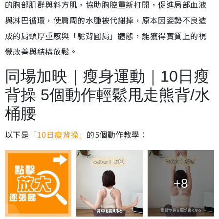
的胸部肌群與斜方肌，協助胸腔重新打開，促進局部血液
與淋巴循環，使肩周的水腫被代謝掉，原本因姿勢不良造
成的肩頸厚重感與「駝背圓肩」體態，能獲得實質上的視
覺改善與結構放鬆。
同場加映｜瘦身運動｜10日瘦
背操 5個動作輕鬆甩走熊背/水
桶腰
以下是
「10日瘦背操」
的5個動作教學：
+8