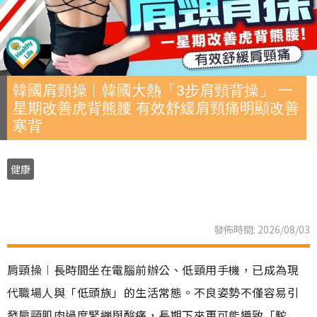
韓國肩頸操︱韓國大熱「3步肩頸背操」 一
星期改善虎背熊腰 有效舒緩肩頸痛明顯改善
寒背
健康
發佈時間: 2026/08/03
肩頸操︱長時間坐在電腦前辦公、低頸用手機，已成為現
代職場人與「低頭族」的生活常態。不良姿勢不僅容易引
發肩頸肌肉過度緊繃與酸痛，長期下來更可能導致「駝