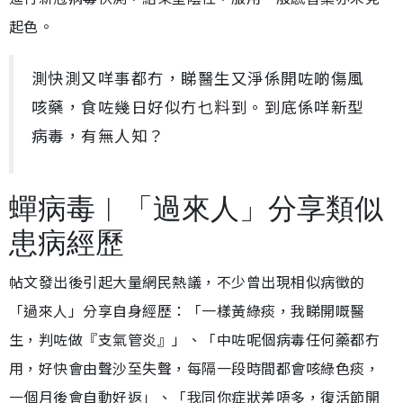
起色。
測快測又咩事都冇，睇醫生又淨係開咗啲傷風
咳藥，食咗幾日好似冇乜料到。到底係咩新型
病毒，有無人知？
蟬病毒︱「過來人」分享類似
患病經歷
帖文發出後引起大量網民熱議，不少曾出現相似病徵的
「過來人」分享自身經歷：「一樣黃綠痰，我睇開嘅醫
生，判咗做『支氣管炎』」、「中咗呢個病毒任何藥都冇
用，好快會由聲沙至失聲，每隔一段時間都會咳綠色痰，
一個月後會自動好返」、「我同你症狀差唔多，復活節開