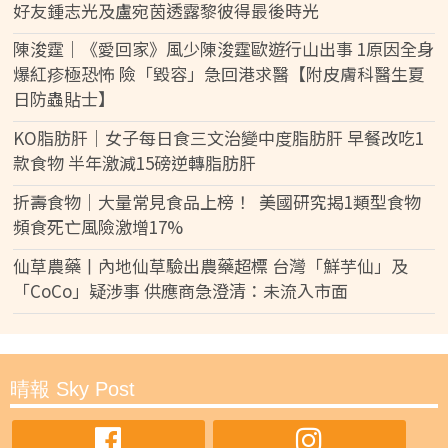
好友鍾志光及盧宛茵透露黎彼得最後時光
陳浚霆｜《愛回家》風少陳浚霆歐遊行山出事 1原因全身
爆紅疹極恐怖 險「毀容」急回港求醫【附皮膚科醫生夏
日防蟲貼士】
KO脂肪肝｜女子每日食三文治變中度脂肪肝 早餐改吃1
款食物 半年激減15磅逆轉脂肪肝
折壽食物｜大量常見食品上榜！ 美國研究揭1類型食物
頻食死亡風險激增17%
仙草農藥丨內地仙草驗出農藥超標 台灣「鮮芋仙」及
「CoCo」疑涉事 供應商急澄清：未流入市面
晴報 Sky Post