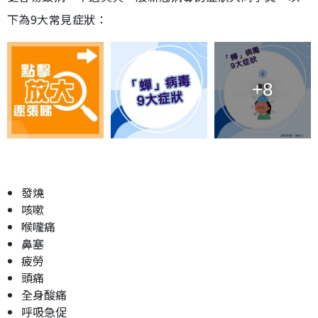
下為9大常見症狀：
+8
發燒
咳嗽
喉嚨痛
鼻塞
疲勞
頭痛
全身酸痛
呼吸急促