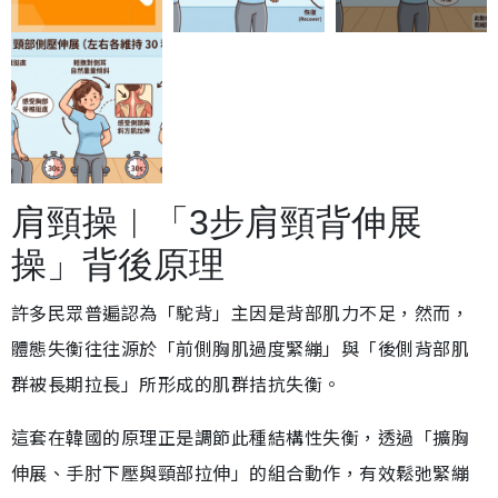
肩頸操︱「3步肩頸背伸展
操」背後原理
許多民眾普遍認為「駝背」主因是背部肌力不足，然而，
體態失衡往往源於「前側胸肌過度緊繃」與「後側背部肌
群被長期拉長」所形成的肌群拮抗失衡。
這套在韓國的原理正是調節此種結構性失衡，透過「擴胸
伸展、手肘下壓與頸部拉伸」的組合動作，有效鬆弛緊繃