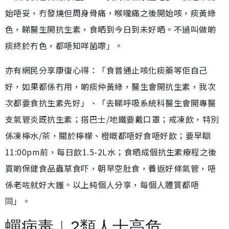
始唔妥，冇發燒但周身骨痛，喉嚨痛之後開始咳，痰黃綠
色，睇醫生開抗生素，食晒到今日到未好晒。不過叫做啲
痰終於冇色，都唔知咩菌嚟」。
亦有網民分享康復心得：「食普通止咳化痰藥等佢自己
好，如果都係冇用，啲痰仲黃綠，醫生會開抗生素，我次
次都要食抗生素先好」、「去睇呼吸系統科醫生會開專醫
支氣管炎既抗生素；搭巴士/地鐵要戴口罩；戒凍飲，特別
係凍檸水/茶，關於檸檬、橙嘅都唔好食唔好飲；要早瞓
11:00pm前，每日飲1.5-2L水；食晒成個抗生素療程之後
買啲保健食品蟲草食吓，朝早空肚食，養返好條氣管，唔
係老咗就好大鑊。以上純個人分享，每個人體質都唔
同」。
蟬病毒︱2類人士高危