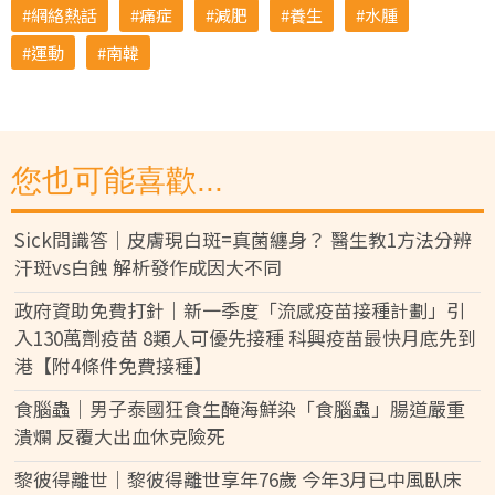
網絡熱話
痛症
減肥
養生
水腫
運動
南韓
您也可能喜歡...
Sick問識答｜皮膚現白斑=真菌纏身？ 醫生教1方法分辨
汗斑vs白蝕 解析發作成因大不同
政府資助免費打針｜新一季度「流感疫苗接種計劃」引
入130萬劑疫苗 8類人可優先接種 科興疫苗最快月底先到
港【附4條件免費接種】
食腦蟲｜男子泰國狂食生醃海鮮染「食腦蟲」腸道嚴重
潰爛 反覆大出血休克險死
黎彼得離世｜黎彼得離世享年76歲 今年3月已中風臥床