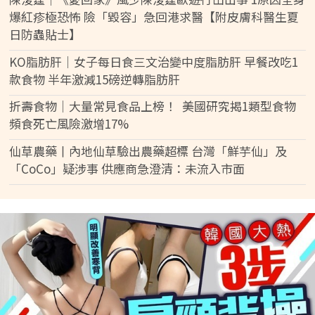
爆紅疹極恐怖 險「毀容」急回港求醫【附皮膚科醫生夏
日防蟲貼士】
KO脂肪肝｜女子每日食三文治變中度脂肪肝 早餐改吃1
款食物 半年激減15磅逆轉脂肪肝
折壽食物｜大量常見食品上榜！ 美國研究揭1類型食物
頻食死亡風險激增17%
仙草農藥丨內地仙草驗出農藥超標 台灣「鮮芋仙」及
「CoCo」疑涉事 供應商急澄清：未流入市面