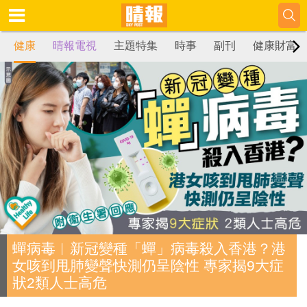
健康
晴報電視
主題特集
時事
副刊
健康財富
蟬病毒︱新冠變種「蟬」病毒殺入香港？港
女咳到甩肺變聲快測仍呈陰性 專家揭9大症
狀2類人士高危