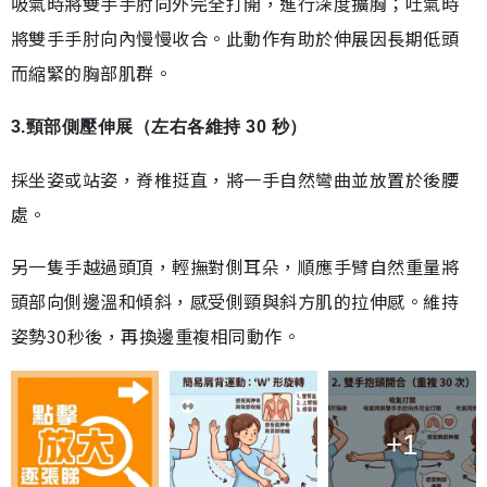
吸氣時將雙手手肘向外完全打開，進行深度擴胸；吐氣時
將雙手手肘向內慢慢收合。此動作有助於伸展因長期低頭
而縮緊的胸部肌群。
3.頸部側壓伸展（左右各維持 30 秒）
採坐姿或站姿，脊椎挺直，將一手自然彎曲並放置於後腰
處。
另一隻手越過頭頂，輕撫對側耳朵，順應手臂自然重量將
頭部向側邊溫和傾斜，感受側頸與斜方肌的拉伸感。維持
姿勢30秒後，再換邊重複相同動作。
+1