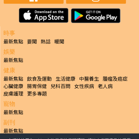
時事
最新焦點
要聞
熱話
暖聞
娛樂
最新焦點
健康
最新焦點
飲食及運動
生活健康
中醫養生
腫瘤及癌症
心臟健康
腸胃保健
兒科百問
女性疾病
老人病
皮膚護理
更多專題
寵物
最新焦點
副刊
最新焦點