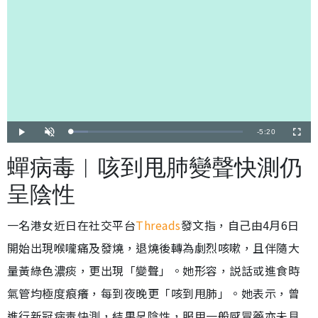
剩
-
5:20
載
播
開
全
入
放
啟
螢
完
音
幕
餘
畢
效
蟬病毒︱咳到甩肺變聲快測仍
:
1
時
0
.
呈陰性
1
間
3
%
一名港女近日在社交平台
Threads
發文指，自己由4月6日
開始出現喉嚨痛及發燒，退燒後轉為劇烈咳嗽，且伴隨大
量黃綠色濃痰，更出現「變聲」。她形容，説話或進食時
氣管均極度痕癢，每到夜晚更「咳到甩肺」。她表示，曾
進行新冠病毒快測，結果呈陰性，服用一般感冒藥亦未見