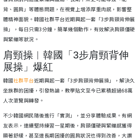
背、圓肩」等體態問題，在視覺上增添厚重肉感，影響整
體精神面貌。韓國社群平台近期興起一套「3步肩頸背伸展
操」，每日只需3分鐘，簡單幾個動作，有效解決肩頸僵硬
與緊繃等狀況。
肩頸操︱韓國「3步肩頸背伸
展操」爆紅
韓國
社群平台
近期興起一套「3步肩頸背伸展操」，解決久
坐族群的困擾，引發熱論，教學貼文至今已累積超過68萬
人次瀏覽與轉發。
不少韓國網民隨後進行「實測」，並分享體驗成果。有網
友表示，連續堅持練習一星期後，肩頸僵硬與緊繃感獲得
顯著舒緩，甚至連長期困擾的圓肩狀況也得到改善，大讚