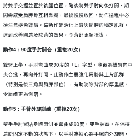
將雙手交握並置於後腦位置，隨後將雙手肘向後打開，期
間需感受肩胛骨互相靠攏，最後慢慢收回。動作過程中必
須注意避免聳肩。這動作能活化上背與肩胛的穩定肌群，
達到改善圓肩及駝背的效果，令背部更顯挺拔。
動作4：90度手肘開合（重複20次）
雙臂上舉，手肘彎曲成90度的「L」字型，隨後將雙臂向中
央合攏，再向外打開。此動作主要強化肩膀與上背肌群
（特別是後三角與肩胛部位），有助消除背部的厚重感，
令肩線更為俐落。
動作5：手臂外旋訓練（重複20次）
雙手手肘緊貼身體兩側並彎曲成90度，雙手握拳。在保持
肩膀固定不動的狀態下，以手肘為軸心將手腕向外旋開，