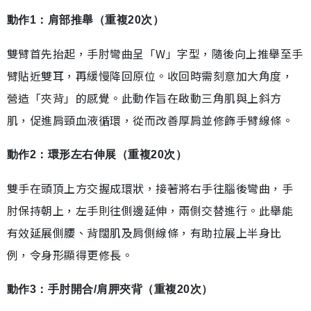
動作1：肩部推舉（重複20次）
雙臂首先抬起，手肘彎曲呈「W」字型，隨後向上推舉至手
臂貼近雙耳，再緩慢降回原位。收回時需刻意加大角度，
營造「夾背」的感覺。此動作旨在啟動三角肌與上斜方
肌，促進肩頸血液循環，從而改善厚肩並修飾手臂線條。
動作2：環形左右伸展（重複20次）
雙手在頭頂上方交握成環狀，接著將右手往腦後彎曲，手
肘保持朝上，左手則往側邊延伸，兩側交替進行。此舉能
有效延展側腰、背闊肌及肩側線條，有助拉展上半身比
例，令身形顯得更修長。
動作3：手肘開合/肩胛夾背（重複20次）