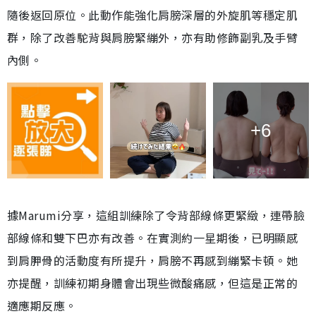
隨後返回原位。此動作能強化肩膀深層的外旋肌等穩定肌
群，除了改善駝背與肩膀緊繃外，亦有助修飾副乳及手臂
內側。
+6
據Marumi分享，這組訓練除了令背部線條更緊緻，連帶臉
部線條和雙下巴亦有改善。在實測約一星期後，已明顯感
到肩胛骨的活動度有所提升，肩膀不再感到繃緊卡頓。她
亦提醒，訓練初期身體會出現些微酸痛感，但這是正常的
適應期反應。