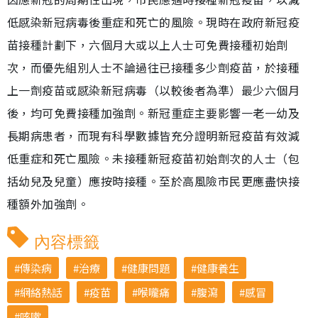
低感染新冠病毒後重症和死亡的風險。現時在政府新冠疫
苗接種計劃下，六個月大或以上人士可免費接種初始劑
次，而優先組別人士不論過往已接種多少劑疫苗，於接種
上一劑疫苗或感染新冠病毒（以較後者為準）最少六個月
後，均可免費接種加強劑。新冠重症主要影響一老一幼及
長期病患者，而現有科學數據皆充分證明新冠疫苗有效減
低重症和死亡風險。未接種新冠疫苗初始劑次的人士（包
括幼兒及兒童）應按時接種。至於高風險市民更應盡快接
種額外加強劑。
內容標籤
傳染病
治療
健康問題
健康養生
網絡熱話
疫苗
喉嚨痛
腹瀉
感冒
咳嗽