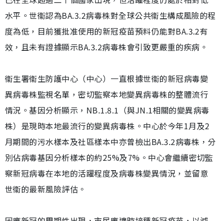
水平。世衞認為BA.3.2病毒株對全球公共衞生構成風險的程
度為低，目前獲批准使用的新冠疫苗預料仍能對BA.3.2有
效，且未有證據顯示BA.3.2病毒株會引致更嚴重的疾病。
衞生署衞生防護中心（中心）一直根據世衞的新冠病毒變
異病毒株監視名單，密切監察本地變異病毒株的整體流行
情況。基因分析顯示，NB.1.8.1（與JN.1相關的變異病毒
株）是現時本地最流行的變異病毒株。中心於今年1月及2
月期間的污水樣本及社區樣本中亦曾檢出BA.3.2病毒株，分
別佔病毒基因分析樣本的約25%及7%。中心會繼續密切監
察新冠病毒在本地的活躍程度及病毒株變異情況，並留意
世衞的最新風險評估。
因應新冠的周期性出現，市民應適時接種新冠疫苗，以減