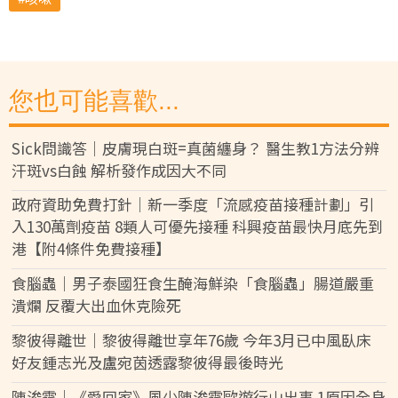
您也可能喜歡...
Sick問識答｜皮膚現白斑=真菌纏身？ 醫生教1方法分辨
汗斑vs白蝕 解析發作成因大不同
政府資助免費打針｜新一季度「流感疫苗接種計劃」引
入130萬劑疫苗 8類人可優先接種 科興疫苗最快月底先到
港【附4條件免費接種】
食腦蟲｜男子泰國狂食生醃海鮮染「食腦蟲」腸道嚴重
潰爛 反覆大出血休克險死
黎彼得離世｜黎彼得離世享年76歲 今年3月已中風臥床
好友鍾志光及盧宛茵透露黎彼得最後時光
陳浚霆｜《愛回家》風少陳浚霆歐遊行山出事 1原因全身