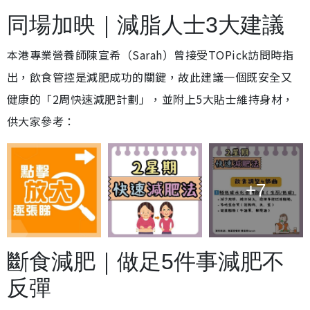
同場加映｜減脂人士3大建議
本港專業營養師陳宣希（Sarah）曾接受TOPick訪問時指
出，飲食管控是減肥成功的關鍵，故此建議一個既安全又
健康的「2周快速減肥計劃」，並附上5大貼士維持身材，
供大家參考：
+7
斷食減肥｜做足5件事減肥不
反彈