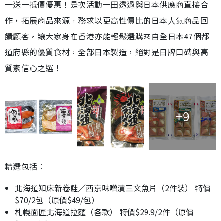
一送一抵價優惠！是次活動一田透過與日本供應商直接合
作，拓展商品來源，務求以更高性價比的日本人氣商品回
饋顧客，讓大家身在香港亦能輕鬆選購來自全日本47個都
道府縣的優質食材，全部日本製造，絕對是日牌口碑與高
質素信心之選！
+9
精選包括︰
北海道知床新卷鮭／西京味噌漬三文魚片（2件裝） 特價
$70/2包（原價$49/包）
札幌面匠北海道拉麵（各款） 特價$29.9/2件（原價