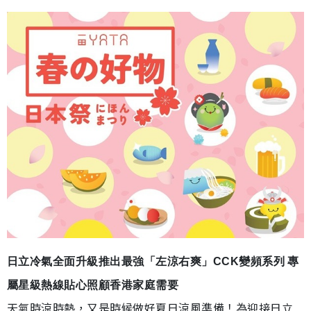
日立冷氣全面升級推出最強「左涼右爽」CCK變頻系列 專
屬星級熱線貼心照顧香港家庭需要
天氣時涼時熱，又是時候做好夏日涼風準備！為迎接日立