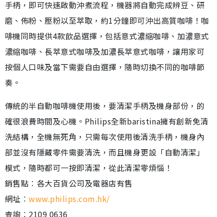
手柄，即可快速啟動沖煮流程，機器將自動完成辨豆、研
磨、佈粉、壓粉以至萃取，約1分鐘即可沖出高質咖啡！咖
啡機同時提供4款飲品選擇，包括意式濃縮咖啡、加濃意式
濃縮咖啡、長萃意式咖啡及加濃長萃意式咖啡，讓用家可
按個人口味及當下需要自由選擇，隨時切換不同的咖啡節
奏。
傳統的半自動咖啡機使用後，要清潔手柄及機身部份，的
確很浪費時間及心機。Philips全新baristina擁有創新免清
洗結構，全機無死角，只需每次使用後清洗手柄，機身內
部並沒有隱藏零件需要清洗，而且機身更設「自動清潔」
模式，隨時都可一按即清潔，從此清潔零煩惱！
銷售點︰各大百貨公司及電器店有售
網址︰
www.philips.com.hk/
查詢︰2109 0636