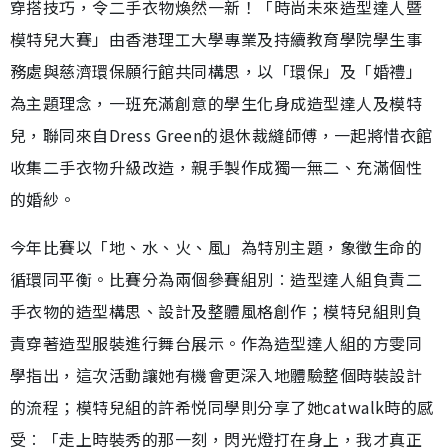
穿搭技巧，令二手衣物煥然一新！「時尚未來造型達人暨
模特兒大賽」由香港理工大學專業及持續教育學院學生事
務處與慈濟環保願行館共同構思，以「環保」及「婚禮」
為主題理念，一班充滿創意的學生化身成造型達人及模特
兒，聯同來自Dress Green的退休裁縫師傅，一起將惜衣館
收集二手衣物升級改造，親手製作成獨一無二、充滿個性
的婚紗。
今年比賽以「地、水、火、風」為特別主題，象徵生命的
循環同平衡。比賽分為兩個參賽組別︰造型達人組負責二
手衣物的造型構思、設計及整體風格創作；模特兒組則負
責穿著造型服裝進行舞台展示。作為造型達人組的方雯同
學指出，這次活動讓她有機會更深入地體驗整個時裝設計
的流程；模特兒組的許希悦同學則分享了她catwalk時的感
受︰「走上時裝秀的那一刻，閃光燈打在身上，我才真正