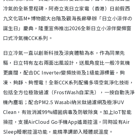
冷氣的全新里程碑，阿奇立克日立家電（香港）日前假西
九文化區M+博物館大台階及觀海長廊舉辦「日立小涼伴の
誕生日」慶典，隆重宣佈推出2026全新日立小涼伴變頻窗
口式冷氣機CCK系列。
日立冷氣一直以創新科技及涼爽體驗為本，作為同業先
驅，日立特有左右兩面出風設計，送風角度比一般冷氣機
更廣闊，配合DC Inverter變頻技術及1級能源標籤，夠
凍、夠靜、夠慳電！全新CCK系列配備多項空氣淨化技術，
包括全方位極致過濾（FrostWash自潔洗），一按自動洗淨
機內塵垢；配合PM2.5 Wasabi納米鈦過濾網及極淨UV
Clean，有效消滅99%細菌病毒及防敏除臭。加上IoT智能
操控，支援AirCloud Go手機App遙距控溫，同時設有Air
Sleep睡眠控溫功能，能精準調節入睡體感溫度。