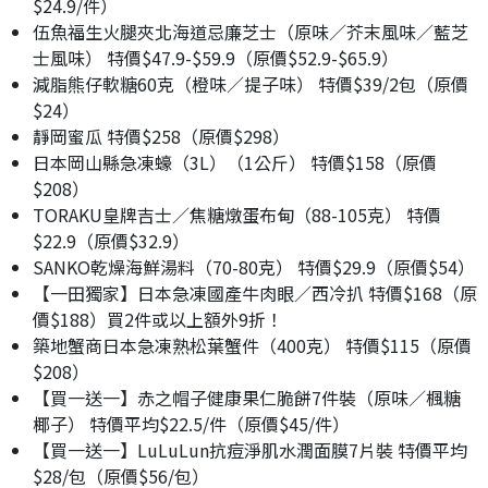
$24.9/件）
伍魚福生火腿夾北海道忌廉芝士（原味／芥末風味／藍芝
士風味） 特價$47.9-$59.9（原價$52.9-$65.9）
減脂熊仔軟糖60克（橙味／提子味） 特價$39/2包（原價
$24）
靜岡蜜瓜 特價$258（原價$298）
日本岡山縣急凍蠔（3L）（1公斤） 特價$158（原價
$208）
TORAKU皇牌吉士／焦糖燉蛋布甸（88-105克） 特價
$22.9（原價$32.9）
SANKO乾燥海鮮湯料（70-80克） 特價$29.9（原價$54）
【一田獨家】日本急凍國產牛肉眼／西冷扒 特價$168（原
價$188）買2件或以上額外9折！
築地蟹商日本急凍熟松葉蟹件（400克） 特價$115（原價
$208）
【買一送一】赤之帽子健康果仁脆餅7件裝（原味／楓糖
椰子） 特價平均$22.5/件（原價$45/件）
【買一送一】LuLuLun抗痘淨肌水潤面膜7片裝 特價平均
$28/包（原價$56/包）