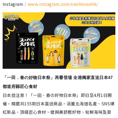
Instagram︰
www.instagram.com/ceohousehk/
「一田．春の好物日本祭」再譽登場 全港獨家直送日本47
都道府縣匠心食材
日本控注意！「一田．春の好物日本祭」即日至4月1日開
催，精選共155款日本直送商品，涵蓋北海道名產、SNS爆
紅新品、頂級匠心食材、健與美舒壓好物、旬鮮海味及買