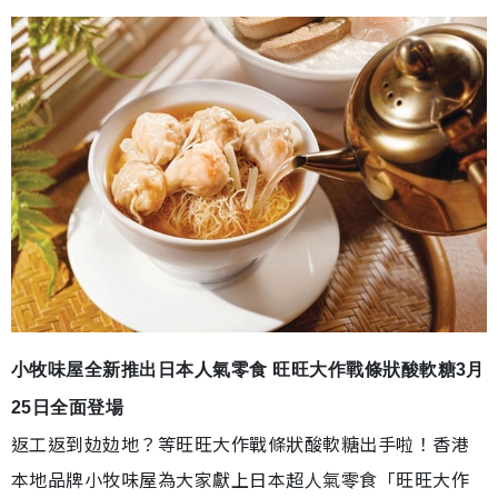
小牧味屋全新推出日本人氣零食 旺旺大作戰條狀酸軟糖3月
25日全面登場
返工返到攰攰地？等旺旺大作戰條狀酸軟糖出手啦！香港
本地品牌小牧味屋為大家獻上日本超人氣零食「旺旺大作