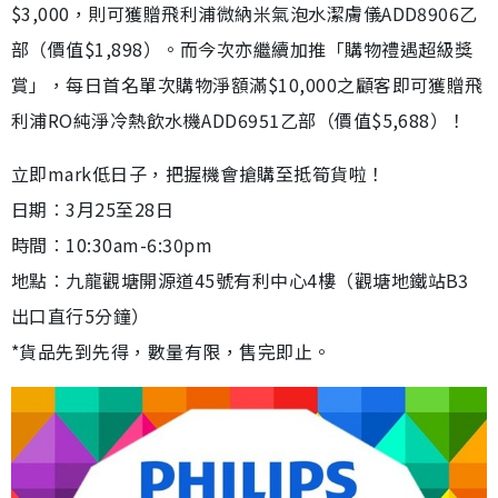
$3,000，則可獲贈飛利浦微納米氣泡水潔膚儀ADD8906乙
部（價值$1,898）。而今次亦繼續加推「購物禮遇超級獎
賞」，每日首名單次購物淨額滿$10,000之顧客即可獲贈飛
利浦RO純淨冷熱飲水機ADD6951乙部（價值$5,688）！
立即mark低日子，把握機會搶購至抵筍貨啦！
日期︰3月25至28日
時間︰10:30am-6:30pm
地點︰九龍觀塘開源道45號有利中心4樓（觀塘地鐵站B3
出口直行5分鐘）
*貨品先到先得，數量有限，售完即止。