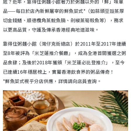
底？近年，靠得住粥麵小館著力於粥麵以外的「鮮」味單
品——每日於店內新鮮屠宰的鮮魚菜式*（如蒜頭豆豉蒸厚
切金錢鱔、順德欖角蒸鯇魚腩、剁椒蒸筍殼魚等），務求
以更高品質，守護及傳承香港經典地道滋味。
靠得住粥麵小館（灣仔克街總店）於2011年至2017年連續
至8年被評為「米芝蓮推介餐廳」，成為全港首間獲選之粥
品食肆；及後於2018年獲頒「米芝蓮必比登推介」，至今
已連續16年穩居榜上，實屬香港飲食界的粥品傳奇！
*鮮魚菜式視乎分店供應，詳情請向店員查詢。