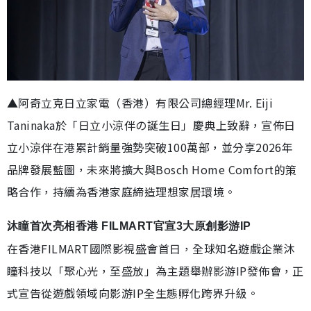
▲阿奇立克日立家電（香港）有限公司總經理Mr. Eiji
Taninaka於「日立小涼伴の誕生日」慶典上致辭，宣佈日
立小涼伴在港累計銷量強勢突破100萬部，並分享2026年
品牌發展藍圖，未來將擴大與Bosch Home Comfort的策
略合作，持續為香港家庭締造理想家居環境。
沐瞳首次亮相香港 FILMART官宣3大原創影游IP
在香港FILMART國際影視盛會首日，全球知名遊戲企業沐
瞳科技以「聚心光，至盛放」為主題舉辦影游IP發佈會，正
式宣告從遊戲領域向影游IP全生態孵化跨界升級。