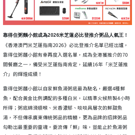
靠得住粥麵小館成為2026米芝蓮必比登推介粥品人氣王！
《香港澳門米芝蓮指南2026》必比登推介名單已經出爐，
靠得住粥麵小館有幸再度入選名單，成為全港獲推介的70
間餐廳之一，備受米芝蓮指南肯定，延續16年「米芝蓮推
介」的輝煌成績！
靠得住粥麵小館以自家鮮魚湯粥底最為馳名，嚴選4種鮮
魚，配合黃金比例調配的多種白米，以精準火候熬製4小時
所得；粥底綿滑順喉、米香濃郁、啖啖具層次的鮮甜魚
湯，不但傳承廣東傳統粥品的精髓，更為品牌的招牌粥品
勾勒出最重要的靈魂。要流傳「鮮」味，豈能止於魚湯粥