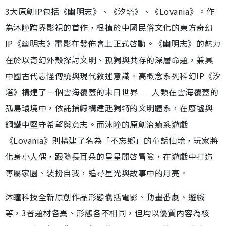
3大原創IP包括《幽明志》、《汐塔》、《Lovania》。作
為沐瞳跨界影視的首作，根植於中國民俗文化的東方奇幻
IP《幽明志》電影在發佈會上正式啓動。《幽明志》的魅力
在於以奇幻外殼探討文明、孤獨與共存的深層命題，兼具
中國古代志怪傳統與現代敘述意識。高概念系列科幻IP《汐
塔》構建了一個雲海覆蓋的末日世界——人類在雲海覆蓋的
孤島環境中，依託捕鯨構建起獨特的文明體系，在廢墟與
鋼鐵中堅守希望與意志。而沐瞳的原創治癒系遊戲
《Lovania》則構建了名為「不忘鄉」的童話仙境，玩家將
化身小人偶，跟隨長耳朵的星星開啓冒險，在遊戲中打造
專屬家園、裝扮自我，追尋星光與故事中的月亮。
沐瞳科技全新原創作品形態囊括電影、動畫番劇、遊戲
等，3者題材各異、形態各不相同，但均以優質內容為核