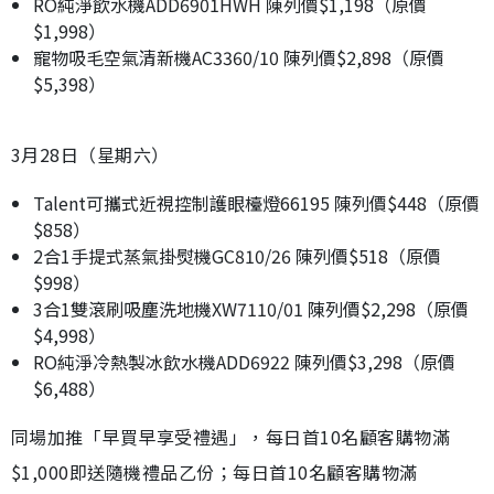
RO純淨飲水機ADD6901HWH 陳列價$1,198（原價
$1,998）
寵物吸毛空氣清新機AC3360/10 陳列價$2,898（原價
$5,398）
3月28日（星期六）
Talent可攜式近視控制護眼檯燈66195 陳列價$448（原價
$858）
2合1手提式蒸氣掛熨機GC810/26 陳列價$518（原價
$998）
3合1雙滾刷吸塵洗地機XW7110/01 陳列價$2,298（原價
$4,998）
RO純淨冷熱製冰飲水機ADD6922 陳列價$3,298（原價
$6,488）
同場加推「早買早享受禮遇」，每日首10名顧客購物滿
$1,000即送隨機禮品乙份；每日首10名顧客購物滿