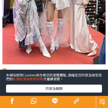
內容標籤
本網站使用Cookies來改善您的瀏覽體驗, 請確定您同意及接受我
們的
私隱政策與使用條款
才繼續瀏覽。
飲食
購物
健康
醫學
美容
旅遊
同意及關閉
進修