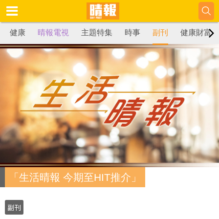
健康
晴報電視
主題特集
時事
副刊
健康財富
「生活晴報 今期至HIT推介」
副刊