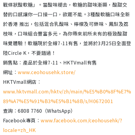
戰條狀酸軟糖」。當酸味褪去，軟糖的甜味漸顯，酸甜交
替的口感讓你一口接一口，欲罷不能。3種酸軟糖口味全新
於香港 推出，包括混合乳酸味、檸檬及可樂味、鳳梨及荔
枝味，口味組合豐富多元，為你帶來前所未有的極致酸甜
味覺體驗！軟糖現於全線7-11有售，並將於3月25日全面登
陸Circle K，不要錯過！
銷售點︰產品於全線7-11、HKTVmall有售
網址︰
www.ceohousehk.store/
HKTVmall網店︰
www.hktvmall.com/hktv/zh/main/%E5%B0%8F%E7%
89%A7%E5%91%B3%E5%B1%8B/s/H0672001
查詢︰6808 7760（WhatsApp）
Facebook專頁︰
www.facebook.com/ceohousehk/?
locale=zh_HK