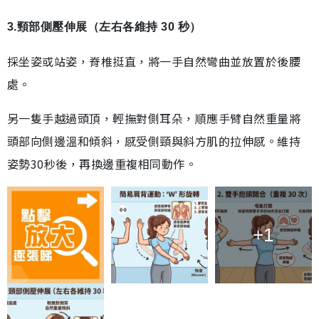
3.頸部側壓伸展（左右各維持 30 秒）
採坐姿或站姿，脊椎挺直，將一手自然彎曲並放置於後腰
處。
另一隻手越過頭頂，輕撫對側耳朵，順應手臂自然重量將
頭部向側邊溫和傾斜，感受側頸與斜方肌的拉伸感。維持
姿勢30秒後，再換邊重複相同動作。
+1