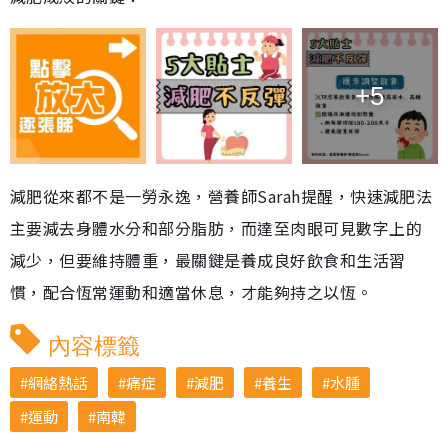
+5
減肥從來都不是一勞永逸，營養師Sarah提醒，快速減肥法
主要減去身體水分和部分脂肪，而達至肉眼可見數字上的
減少，但要維持體重，最關鍵是養成良好飲食和生活習
慣，配合恆常運動和適當休息，才能夠持之以恆。
內容標籤
網絡熱話
痛症
減肥
養生
水腫
運動
南韓