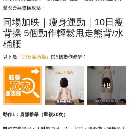
覺改善與結構放鬆。
同場加映｜瘦身運動｜10日瘦
背操 5個動作輕鬆甩走熊背/水
桶腰
以下是
「10日瘦背操」
的5個動作教學：
+8
動作1：肩部推舉（重複20次）
雙臂首先抬起，手肘彎曲呈「W」字型，隨後向上推舉至手