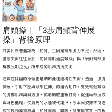
肩頸操︱「3步肩頸背伸展
操」背後原理
許多民眾普遍認為「駝背」主因是背部肌力不足，然而，
體態失衡往往源於「前側胸肌過度緊繃」與「後側背部肌
群被長期拉長」所形成的肌群拮抗失衡。
這套在韓國的原理正是調節此種結構性失衡，透過「擴胸
伸展、手肘下壓與頸部拉伸」的組合動作，有效鬆弛緊繃
的胸部肌群與斜方肌，協助胸腔重新打開，促進局部血液
與淋巴循環，使肩周的水腫被代謝掉，原本因姿勢不良造
成的肩頸厚重感與「駝背圓肩」體態，能獲得實質上的視