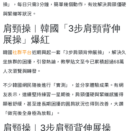
操」，每日只需3分鐘，簡單幾個動作，有效解決肩頸僵硬
與緊繃等狀況。
肩頸操︱韓國「3步肩頸背伸
展操」爆紅
韓國
社群平台
近期興起一套「3步肩頸背伸展操」，解決久
坐族群的困擾，引發熱論，教學貼文至今已累積超過68萬
人次瀏覽與轉發。
不少韓國網民隨後進行「實測」，並分享體驗成果。有網
友表示，連續堅持練習一星期後，肩頸僵硬與緊繃感獲得
顯著舒緩，甚至連長期困擾的圓肩狀況也得到改善，大讚
「做完後全身極為放鬆」。
肩頸操︱3步肩頸背伸展操