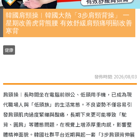
韓國肩頸操︱韓國大熱「3步肩頸背操」 一
星期改善虎背熊腰 有效舒緩肩頸痛明顯改善
寒背
健康
發佈時間: 2026/08/03
肩頸操︱長時間坐在電腦前辦公、低頸用手機，已成為現
代職場人與「低頭族」的生活常態。不良姿勢不僅容易引
發肩頸肌肉過度緊繃與酸痛，長期下來更可能導致「駝
背、圓肩」等體態問題，在視覺上增添厚重肉感，影響整
體精神面貌。韓國社群平台近期興起一套「3步肩頸背伸展