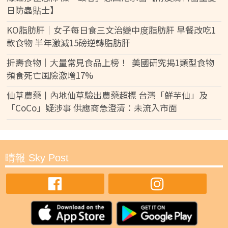
日防蟲貼士】
KO脂肪肝｜女子每日食三文治變中度脂肪肝 早餐改吃1
款食物 半年激減15磅逆轉脂肪肝
折壽食物｜大量常見食品上榜！ 美國研究揭1類型食物
頻食死亡風險激增17%
仙草農藥丨內地仙草驗出農藥超標 台灣「鮮芋仙」及
「CoCo」疑涉事 供應商急澄清：未流入市面
晴報 Sky Post