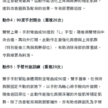
須注意避免聳肩。這動作能活化上背與肩胛的穩定肌群，
達到改善圓肩及駝背的效果，令背部更顯挺拔。
動作4：90度手肘開合（重複20次）
雙臂上舉，手肘彎曲成90度的「L」字型，隨後將雙臂向中
央合攏，再向外打開。此動作主要強化肩膀與上背肌群
（特別是後三角與肩胛部位），有助消除背部的厚重感，
令肩線更為俐落。
動作5：手臂外旋訓練（重複20次）
雙手手肘緊貼身體兩側並彎曲成90度，雙手握拳。在保持
肩膀固定不動的狀態下，以手肘為軸心將手腕向外旋開，
隨後返回原位。此動作能強化肩膀深層的外旋肌等穩定肌
群，除了改善駝背與肩膀緊繃外，亦有助修飾副乳及手臂