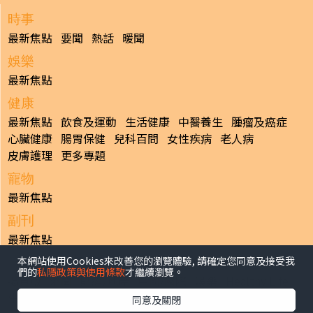
時事
最新焦點
要聞
熱話
暖聞
娛樂
最新焦點
健康
最新焦點
飲食及運動
生活健康
中醫養生
腫瘤及癌症
心臟健康
腸胃保健
兒科百問
女性疾病
老人病
皮膚護理
更多專題
寵物
最新焦點
副刊
最新焦點
本網站使用Cookies來改善您的瀏覽體驗, 請確定您同意及接受我
日報
們的
私隱政策與使用條款
才繼續瀏覽。
揭頁版
港聞
財經/地產
中國/國際
娛樂
Healthy Life
生活副刊
親子/教育
體育
專題/人物
昔日晴報
同意及關閉