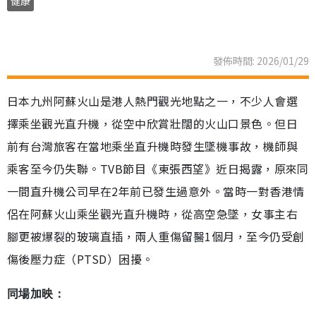
健康
發佈時間: 2026/01/29
日本九州阿蘇火山是港人熱門觀光地點之一，不少人會選
擇乘坐觀光直升機，從空中欣賞壯闊的火山口景色。但日
前有台灣旅客在當地乘坐直升機時發生墜機事故，機師與
乘客至今仍失聯。TVB節目《東張西望》近日揭露，原來同
一間直升機公司早在2年前已發生過意外。當時一對香港情
侶在阿蘇火山乘坐觀光直升機時，從高空急墜，女事主右
腳更被爆裂的玻璃直插，兩人重傷留醫1個月，至今仍受創
傷後壓力症（PTSD）困擾。
同場加映：