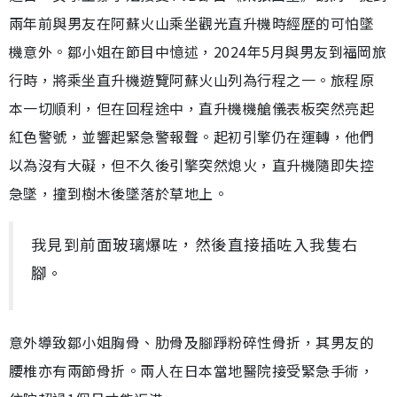
兩年前與男友在阿蘇火山乘坐觀光直升機時經歷的可怕墜
機意外。鄒小姐在節目中憶述，2024年5月與男友到福岡旅
行時，將乘坐直升機遊覽阿蘇火山列為行程之一。旅程原
本一切順利，但在回程途中，直升機機艙儀表板突然亮起
紅色警號，並響起緊急警報聲。起初引擎仍在運轉，他們
以為沒有大礙，但不久後引擎突然熄火，直升機隨即失控
急墜，撞到樹木後墜落於草地上。
我見到前面玻璃爆咗，然後直接插咗入我隻右
腳。
意外導致鄒小姐胸骨、肋骨及腳踭粉碎性骨折，其男友的
腰椎亦有兩節骨折。兩人在日本當地醫院接受緊急手術，