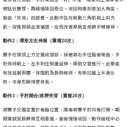
臂貼近雙耳，再緩慢降回原位。收回時需刻意加大角度，
營造「夾背」的感覺。此動作旨在啟動三角肌與上斜方
肌，促進肩頸血液循環，從而改善厚肩並修飾手臂線條。
動作2：環形左右伸展（重複20次）
雙手在頭頂上方交握成環狀，接著將右手往腦後彎曲，手
肘保持朝上，左手則往側邊延伸，兩側交替進行。此舉能
有效延展側腰、背闊肌及肩側線條，有助拉展上半身比
例，令身形顯得更修長。
動作3：手肘開合/肩胛夾背（重複20次）
將雙手交握並置於後腦位置，隨後將雙手肘向後打開，期
間需感受肩胛骨互相靠攏，最後慢慢收回。動作過程中必