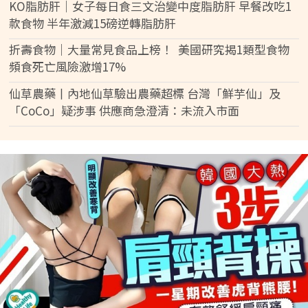
KO脂肪肝｜女子每日食三文治變中度脂肪肝 早餐改吃1
款食物 半年激減15磅逆轉脂肪肝
折壽食物｜大量常見食品上榜！ 美國研究揭1類型食物
頻食死亡風險激增17%
仙草農藥丨內地仙草驗出農藥超標 台灣「鮮芋仙」及
「CoCo」疑涉事 供應商急澄清：未流入市面