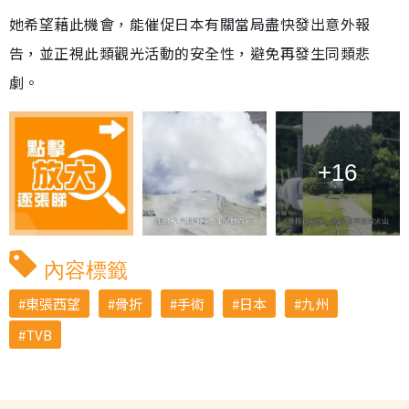
她希望藉此機會，能催促日本有關當局盡快發出意外報
告，並正視此類觀光活動的安全性，避免再發生同類悲
劇。
+16
內容標籤
東張西望
骨折
手術
日本
九州
TVB