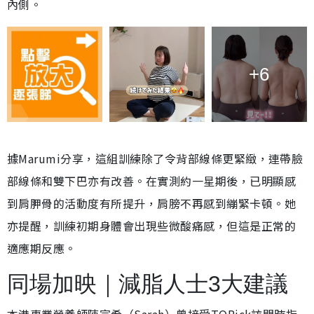
內側。
+6
據Marumi分享，這組訓練除了令背部線條更緊緻，連帶臉
部線條和雙下巴亦有改善。在實測約一星期後，已明顯感
到肩胛骨的活動度有所提升，肩膀不再感到繃緊卡頓。她
亦提醒，訓練初期身體會出現些微酸痛感，但這是正常的
適應期反應。
同場加映｜減脂人士3大建議