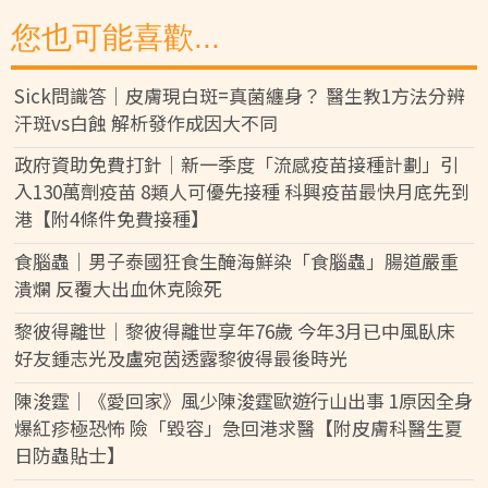
您也可能喜歡...
Sick問識答｜皮膚現白斑=真菌纏身？ 醫生教1方法分辨
汗斑vs白蝕 解析發作成因大不同
政府資助免費打針｜新一季度「流感疫苗接種計劃」引
入130萬劑疫苗 8類人可優先接種 科興疫苗最快月底先到
港【附4條件免費接種】
食腦蟲｜男子泰國狂食生醃海鮮染「食腦蟲」腸道嚴重
潰爛 反覆大出血休克險死
黎彼得離世｜黎彼得離世享年76歲 今年3月已中風臥床
好友鍾志光及盧宛茵透露黎彼得最後時光
陳浚霆｜《愛回家》風少陳浚霆歐遊行山出事 1原因全身
爆紅疹極恐怖 險「毀容」急回港求醫【附皮膚科醫生夏
日防蟲貼士】