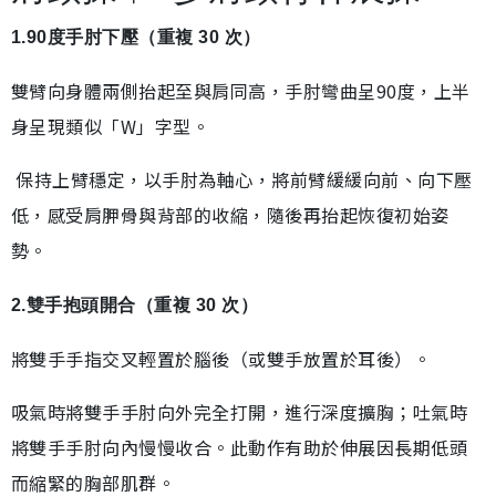
1.90度手肘下壓（重複 30 次）
雙臂向身體兩側抬起至與肩同高，手肘彎曲呈90度，上半
身呈現類似「W」字型。
保持上臂穩定，以手肘為軸心，將前臂緩緩向前、向下壓
低，感受肩胛骨與背部的收縮，隨後再抬起恢復初始姿
勢。
2.雙手抱頭開合（重複 30 次）
將雙手手指交叉輕置於腦後（或雙手放置於耳後）。
吸氣時將雙手手肘向外完全打開，進行深度擴胸；吐氣時
將雙手手肘向內慢慢收合。此動作有助於伸展因長期低頭
而縮緊的胸部肌群。