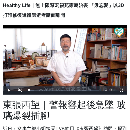
Healthy Life｜無上限幫宏福苑家屬治喪 「毋忘愛」以3D
打印修復遺體讓逝者體面離開
剩
-
7:31
載
播
開
全
入
放
啟
螢
完
音
幕
餘
畢
效
東張西望｜警報響起後急墜 玻
:
7
時
.
1
璃爆裂插腳
8
間
%
近日，女事主鄒小姐接受TVB節目《東張西望》訪問，提到