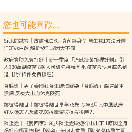
您也可能喜歡...
Sick問識答｜皮膚現白斑=真菌纏身？ 醫生教1方法分辨
汗斑vs白蝕 解析發作成因大不同
政府資助免費打針｜新一季度「流感疫苗接種計劃」引
入130萬劑疫苗 8類人可優先接種 科興疫苗最快月底先到
港【附4條件免費接種】
食腦蟲｜男子泰國狂食生醃海鮮染「食腦蟲」腸道嚴重
潰爛 反覆大出血休克險死
黎彼得離世｜黎彼得離世享年76歲 今年3月已中風臥床
好友鍾志光及盧宛茵透露黎彼得最後時光
陳浚霆｜《愛回家》風少陳浚霆歐遊行山出事 1原因全身
爆紅疹極恐怖 險「毀容」急回港求醫【附皮膚科醫生夏