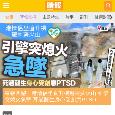
健康
晴報電視
主題特集
時事
副刊
健康財富
東張西望｜港情侶坐直升機遊阿蘇火山 引擎
突熄火急墜 死過翻生身心受創患PTSD