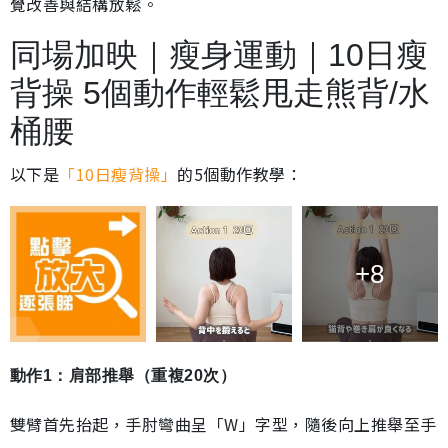
覺改善與結構放鬆。
同場加映｜瘦身運動｜10日瘦
背操 5個動作輕鬆甩走熊背/水
桶腰
以下是
「10日瘦背操」
的5個動作教學：
+8
動作1：肩部推舉（重複20次）
雙臂首先抬起，手肘彎曲呈「W」字型，隨後向上推舉至手