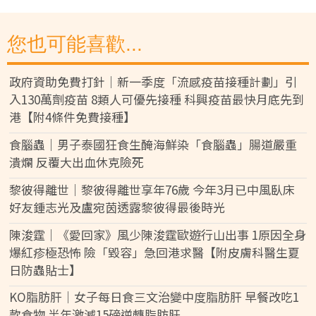
您也可能喜歡...
政府資助免費打針｜新一季度「流感疫苗接種計劃」引
入130萬劑疫苗 8類人可優先接種 科興疫苗最快月底先到
港【附4條件免費接種】
食腦蟲｜男子泰國狂食生醃海鮮染「食腦蟲」腸道嚴重
潰爛 反覆大出血休克險死
黎彼得離世｜黎彼得離世享年76歲 今年3月已中風臥床
好友鍾志光及盧宛茵透露黎彼得最後時光
陳浚霆｜《愛回家》風少陳浚霆歐遊行山出事 1原因全身
爆紅疹極恐怖 險「毀容」急回港求醫【附皮膚科醫生夏
日防蟲貼士】
KO脂肪肝｜女子每日食三文治變中度脂肪肝 早餐改吃1
款食物 半年激減15磅逆轉脂肪肝