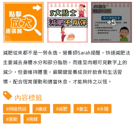
+5
減肥從來都不是一勞永逸，營養師Sarah提醒，快速減肥法
主要減去身體水分和部分脂肪，而達至肉眼可見數字上的
減少，但要維持體重，最關鍵是養成良好飲食和生活習
慣，配合恆常運動和適當休息，才能夠持之以恆。
內容標籤
網絡熱話
痛症
減肥
養生
水腫
運動
南韓