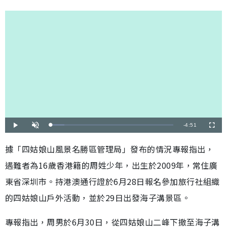
剩
-
4:51
載
播
開
全
入
放
啟
螢
完
音
幕
餘
畢
效
據「四姑娘山風景名勝區管理局」發布的情況專報指出，
:
1
時
1
遇難者為16歲香港籍的周姓少年，出生於2009年，常住廣
.
1
間
3
%
東省深圳市。持港澳通行證於6月28日報名參加旅行社組織
的四姑娘山戶外活動，並於29日出發海子溝景區。
專報指出，周男於6月30日，從四姑娘山二峰下撤至海子溝