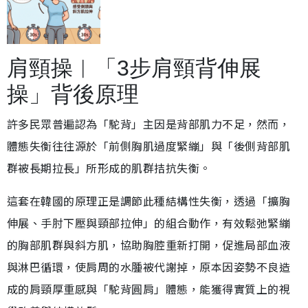
肩頸操︱「3步肩頸背伸展
操」背後原理
許多民眾普遍認為「駝背」主因是背部肌力不足，然而，
體態失衡往往源於「前側胸肌過度緊繃」與「後側背部肌
群被長期拉長」所形成的肌群拮抗失衡。
這套在韓國的原理正是調節此種結構性失衡，透過「擴胸
伸展、手肘下壓與頸部拉伸」的組合動作，有效鬆弛緊繃
的胸部肌群與斜方肌，協助胸腔重新打開，促進局部血液
與淋巴循環，使肩周的水腫被代謝掉，原本因姿勢不良造
成的肩頸厚重感與「駝背圓肩」體態，能獲得實質上的視