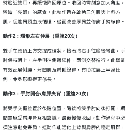
臂貼近雙耳，再緩慢降回原位。收回時需刻意加大角度，
營造「夾背」的感覺。此動作旨在啟動三角肌與上斜方
肌，促進肩頸血液循環，從而改善厚肩並修飾手臂線條。
動作2：環形左右伸展（重複20次）
雙手在頭頂上方交握成環狀，接著將右手往腦後彎曲，手
肘保持朝上，左手則往側邊延伸，兩側交替進行。此舉能
有效延展側腰、背闊肌及肩側線條，有助拉展上半身比
例，令身形顯得更修長。
動作3：手肘開合/肩胛夾背（重複20次）
將雙手交握並置於後腦位置，隨後將雙手肘向後打開，期
間需感受肩胛骨互相靠攏，最後慢慢收回。動作過程中必
須注意避免聳肩。這動作能活化上背與肩胛的穩定肌群，