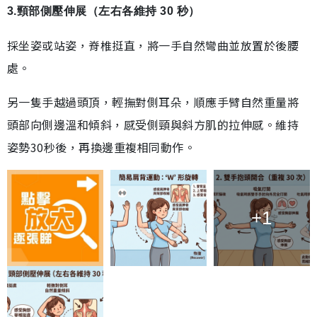
3.頸部側壓伸展（左右各維持 30 秒）
採坐姿或站姿，脊椎挺直，將一手自然彎曲並放置於後腰
處。
另一隻手越過頭頂，輕撫對側耳朵，順應手臂自然重量將
頭部向側邊溫和傾斜，感受側頸與斜方肌的拉伸感。維持
姿勢30秒後，再換邊重複相同動作。
+1