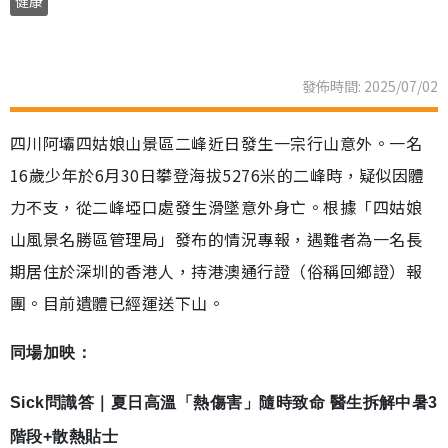
健康
發佈時間: 2025/07/02
四川阿壩四姑娘山景區二峰近日發生一宗行山意外。一名
16歲少年於6月30日攀登海拔5276米的二峰時，疑似因體
力不支，從二峰埡口處發生滑墜意外身亡。根據「四姑娘
山風景名勝區管理局」發布的情況專報，遇難者為一名長
期居住於深圳的香港人，持港澳通行證（俗稱回鄉證）報
團。目前遺體已經運送下山。
同場加映：
Sick問識答｜夏日高溫「熱傷害」隨時致命 醫生拆解中暑3
階段+散熱貼士