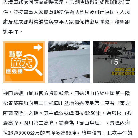
入境事務處回應查詢時表示，已即時透過駐成都辦跟進事
件，並按當事人家屬意願提供適切意見及可行協助。入境
處及駐成都辦會繼續與當事人家屬保持密切聯繫，積極跟
進事件。
+5
據四姑娘山景區官方資料顯示，四姑娘山位於中國第一階
梯青藏高原向第二階梯四川盆地的過渡地帶，享有「東方
阿爾卑斯」之稱。其主峰么妹峰海拔6250米，為邛崍山脈
最高峰，四川第二高峰，被譽為「蜀山皇后」。景區內海
拔超過5000公尺的雪峰多達85座，終年積雪。此次事件的