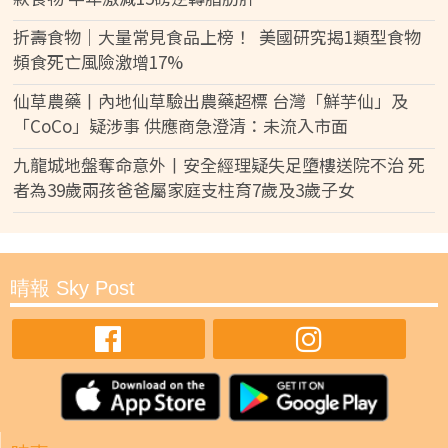
折壽食物｜大量常見食品上榜！ 美國研究揭1類型食物
頻食死亡風險激增17%
仙草農藥丨內地仙草驗出農藥超標 台灣「鮮芋仙」及
「CoCo」疑涉事 供應商急澄清：未流入市面
九龍城地盤奪命意外丨安全經理疑失足墮樓送院不治 死
者為39歲兩孩爸爸屬家庭支柱育7歲及3歲子女
晴報 Sky Post