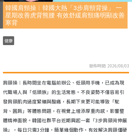
韓國肩頸操︱韓國大熱「3步肩頸背操」 一
星期改善虎背熊腰 有效舒緩肩頸痛明顯改善
寒背
健康
發佈時間: 2026/08/03
肩頸操︱長時間坐在電腦前辦公、低頸用手機，已成為現
代職場人與「低頭族」的生活常態。不良姿勢不僅容易引
發肩頸肌肉過度緊繃與酸痛，長期下來更可能導致「駝
背、圓肩」等體態問題，在視覺上增添厚重肉感，影響整
體精神面貌。韓國社群平台近期興起一套「3步肩頸背伸展
操」，每日只需3分鐘，簡單幾個動作，有效解決肩頸僵硬