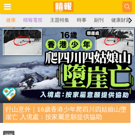
健康
晴報電視
主題特集
時事
副刊
健康財富
行山意外｜16歲香港少年爬四川四姑娘山墮
崖亡 入境處：按家屬意願提供協助