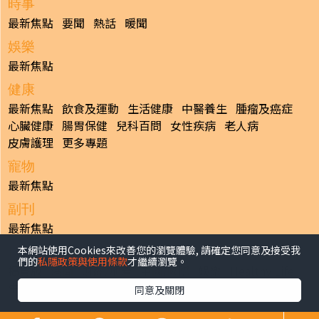
時事
最新焦點
要聞
熱話
暖聞
娛樂
最新焦點
健康
最新焦點
飲食及運動
生活健康
中醫養生
腫瘤及癌症
心臟健康
腸胃保健
兒科百問
女性疾病
老人病
皮膚護理
更多專題
寵物
最新焦點
副刊
最新焦點
本網站使用Cookies來改善您的瀏覽體驗, 請確定您同意及接受我
日報
們的
私隱政策與使用條款
才繼續瀏覽。
揭頁版
港聞
財經/地產
中國/國際
娛樂
Healthy Life
生活副刊
親子/教育
體育
專題/人物
昔日晴報
同意及關閉
香港經濟日報版權所有©2026