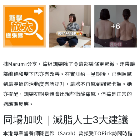
+6
據Marumi分享，這組訓練除了令背部線條更緊緻，連帶臉
部線條和雙下巴亦有改善。在實測約一星期後，已明顯感
到肩胛骨的活動度有所提升，肩膀不再感到繃緊卡頓。她
亦提醒，訓練初期身體會出現些微酸痛感，但這是正常的
適應期反應。
同場加映｜減脂人士3大建議
本港專業營養師陳宣希（Sarah）曾接受TOPick訪問時指