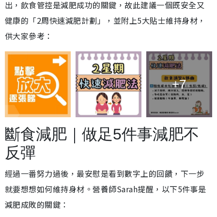
出，飲食管控是減肥成功的關鍵，故此建議一個既安全又
健康的「2周快速減肥計劃」，並附上5大貼士維持身材，
供大家參考：
+7
斷食減肥｜做足5件事減肥不
反彈
經過一番努力過後，最安慰是看到數字上的回饋，下一步
就要想想如何維持身材。營養師Sarah提醒，以下5件事是
減肥成敗的關鍵：