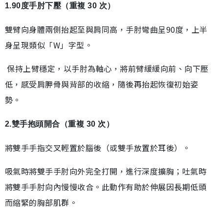
1.90度手肘下壓（重複 30 次）
雙臂向身體兩側抬起至與肩同高，手肘彎曲呈90度，上半
身呈現類似「W」字型。
保持上臂穩定，以手肘為軸心，將前臂緩緩向前、向下壓
低，感受肩胛骨與背部的收縮，隨後再抬起恢復初始姿
勢。
2.雙手抱頭開合（重複 30 次）
將雙手手指交叉輕置於腦後（或雙手放置於耳後）。
吸氣時將雙手手肘向外完全打開，進行深度擴胸；吐氣時
將雙手手肘向內慢慢收合。此動作有助於伸展因長期低頭
而縮緊的胸部肌群。