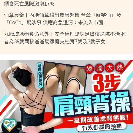
頻食死亡風險激增17%
仙草農藥丨內地仙草驗出農藥超標 台灣「鮮芋仙」及
「CoCo」疑涉事 供應商急澄清：未流入市面
九龍城地盤奪命意外丨安全經理疑失足墮樓送院不治 死
者為39歲兩孩爸爸屬家庭支柱育7歲及3歲子女