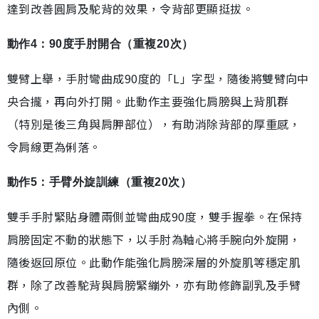
達到改善圓肩及駝背的效果，令背部更顯挺拔。
動作4：90度手肘開合（重複20次）
雙臂上舉，手肘彎曲成90度的「L」字型，隨後將雙臂向中
央合攏，再向外打開。此動作主要強化肩膀與上背肌群
（特別是後三角與肩胛部位），有助消除背部的厚重感，
令肩線更為俐落。
動作5：手臂外旋訓練（重複20次）
雙手手肘緊貼身體兩側並彎曲成90度，雙手握拳。在保持
肩膀固定不動的狀態下，以手肘為軸心將手腕向外旋開，
隨後返回原位。此動作能強化肩膀深層的外旋肌等穩定肌
群，除了改善駝背與肩膀緊繃外，亦有助修飾副乳及手臂
內側。