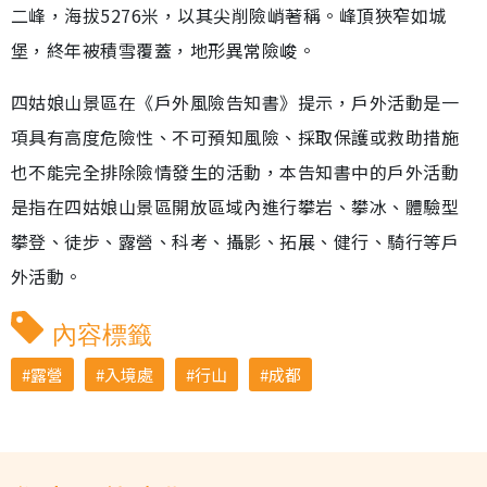
二峰，海拔5276米，以其尖削險峭著稱。峰頂狹窄如城
堡，終年被積雪覆蓋，地形異常險峻。
四姑娘山景區在《戶外風險告知書》提示，戶外活動是一
項具有高度危險性、不可預知風險、採取保護或救助措施
也不能完全排除險情發生的活動，本告知書中的戶外活動
是指在四姑娘山景區開放區域內進行攀岩、攀冰、體驗型
攀登、徒步、露營、科考、攝影、拓展、健行、騎行等戶
外活動。
內容標籤
露營
入境處
行山
成都