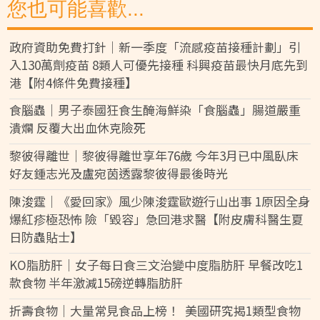
您也可能喜歡...
政府資助免費打針｜新一季度「流感疫苗接種計劃」引
入130萬劑疫苗 8類人可優先接種 科興疫苗最快月底先到
港【附4條件免費接種】
食腦蟲｜男子泰國狂食生醃海鮮染「食腦蟲」腸道嚴重
潰爛 反覆大出血休克險死
黎彼得離世｜黎彼得離世享年76歲 今年3月已中風臥床
好友鍾志光及盧宛茵透露黎彼得最後時光
陳浚霆｜《愛回家》風少陳浚霆歐遊行山出事 1原因全身
爆紅疹極恐怖 險「毀容」急回港求醫【附皮膚科醫生夏
日防蟲貼士】
KO脂肪肝｜女子每日食三文治變中度脂肪肝 早餐改吃1
款食物 半年激減15磅逆轉脂肪肝
折壽食物｜大量常見食品上榜！ 美國研究揭1類型食物