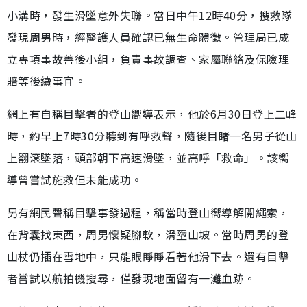
小溝時，發生滑墜意外失聯。當日中午12時40分，搜救隊
發現周男時，經醫護人員確認已無生命體徵。管理局已成
立專項事故善後小組，負責事故調查、家屬聯絡及保險理
賠等後續事宜。
網上有自稱目擊者的登山嚮導表示，他於6月30日登上二峰
時，約早上7時30分聽到有呼救聲，隨後目睹一名男子從山
上翻滾墜落，頭部朝下高速滑墜，並高呼「救命」。該嚮
導曾嘗試施救但未能成功。
另有網民聲稱目擊事發過程，稱當時登山嚮導解開繩索，
在背囊找東西，周男懷疑腳軟，滑墮山坡。當時周男的登
山杖仍插在雪地中，只能眼睜睜看著他滑下去。還有目擊
者嘗試以航拍機搜尋，僅發現地面留有一灘血跡。