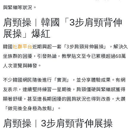
與緊繃等狀況。
肩頸操︱韓國「3步肩頸背伸
展操」爆紅
韓國
社群平台
近期興起一套「3步肩頸背伸展操」，解決久
坐族群的困擾，引發熱論，教學貼文至今已累積超過68萬
人次瀏覽與轉發。
不少韓國網民隨後進行「實測」，並分享體驗成果。有網
友表示，連續堅持練習一星期後，肩頸僵硬與緊繃感獲得
顯著舒緩，甚至連長期困擾的圓肩狀況也得到改善，大讚
「做完後全身極為放鬆」。
肩頸操︱3步肩頸背伸展操