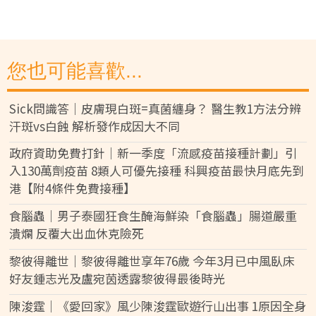
您也可能喜歡...
Sick問識答｜皮膚現白斑=真菌纏身？ 醫生教1方法分辨
汗斑vs白蝕 解析發作成因大不同
政府資助免費打針｜新一季度「流感疫苗接種計劃」引
入130萬劑疫苗 8類人可優先接種 科興疫苗最快月底先到
港【附4條件免費接種】
食腦蟲｜男子泰國狂食生醃海鮮染「食腦蟲」腸道嚴重
潰爛 反覆大出血休克險死
黎彼得離世｜黎彼得離世享年76歲 今年3月已中風臥床
好友鍾志光及盧宛茵透露黎彼得最後時光
陳浚霆｜《愛回家》風少陳浚霆歐遊行山出事 1原因全身