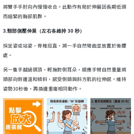
將雙手手肘向內慢慢收合。此動作有助於伸展因長期低頭
而縮緊的胸部肌群。
3.頸部側壓伸展（左右各維持 30 秒）
採坐姿或站姿，脊椎挺直，將一手自然彎曲並放置於後腰
處。
另一隻手越過頭頂，輕撫對側耳朵，順應手臂自然重量將
頭部向側邊溫和傾斜，感受側頸與斜方肌的拉伸感。維持
姿勢30秒後，再換邊重複相同動作。
+1