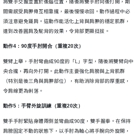
將雙手交握並置於後腦位置，隨後將雙手肘向後打開，期
間需感受肩胛骨互相靠攏，最後慢慢收回。動作過程中必
須注意避免聳肩。這動作能活化上背與肩胛的穩定肌群，
達到改善圓肩及駝背的效果，令背部更顯挺拔。
動作4：90度手肘開合（重複20次）
雙臂上舉，手肘彎曲成90度的「L」字型，隨後將雙臂向中
央合攏，再向外打開。此動作主要強化肩膀與上背肌群
（特別是後三角與肩胛部位），有助消除背部的厚重感，
令肩線更為俐落。
動作5：手臂外旋訓練（重複20次）
雙手手肘緊貼身體兩側並彎曲成90度，雙手握拳。在保持
肩膀固定不動的狀態下，以手肘為軸心將手腕向外旋開，