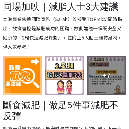
同場加映｜減脂人士3大建議
本港專業營養師陳宣希（Sarah）曾接受TOPick訪問時指
出，飲食管控是減肥成功的關鍵，故此建議一個既安全又
健康的「2周快速減肥計劃」，並附上5大貼士維持身材，
供大家參考：
+7
斷食減肥｜做足5件事減肥不
反彈
經過一番努力過後，最安慰是看到數字上的回饋，下一步