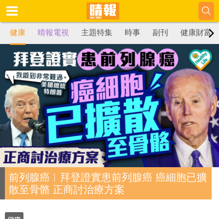
健康
晴報電視
主題特集
時事
副刊
健康財富
前列腺癌︱拜登證實患前列腺癌 癌細胞已擴
散至骨骼 正商討治療方案