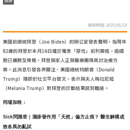
健康
發佈時間: 2025/05/19
美國前總統拜登（Joe Biden）的辦公室發表聲明，指現年
82歲的拜登於本月16日確診罹患「惡性」前列腺癌，癌細
胞已擴散至骨骼，拜登與家人正與醫療團隊商討治療方
案。此消息引發各界關注，美國總統特朗普（Donald
Trump）隨即於社交平台發文，表示與夫人梅拉尼婭
（Melania Trump）對拜登的診斷結果感到難過。
同場加映：
Sick問識答｜濕疹發作用「天然」偏方止痕？ 醫生解構成
效各異勿亂試