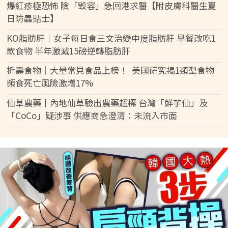
爆紅疹極恐怖 險「毀容」急回港求醫【附皮膚科醫生夏
日防蟲貼士】
KO脂肪肝｜女子每日食三文治變中度脂肪肝 早餐改吃1
款食物 半年激減15磅逆轉脂肪肝
折壽食物｜大量常見食品上榜！ 美國研究揭1類型食物
頻食死亡風險激增17%
仙草農藥丨內地仙草驗出農藥超標 台灣「鮮芋仙」及
「CoCo」疑涉事 供應商急澄清：未流入市面