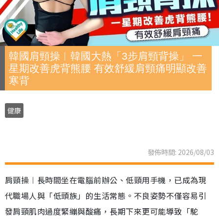
韓國肩頸操︱韓國大熱「3步肩頸背操」 一
星期改善虎背熊腰 有效舒緩肩頸痛明顯改善
寒背
健康
發佈時間: 2026/08/03
肩頸操︱長時間坐在電腦前辦公、低頸用手機，已成為現
代職場人與「低頭族」的生活常態。不良姿勢不僅容易引
發肩頸肌肉過度緊繃與酸痛，長期下來更可能導致「駝