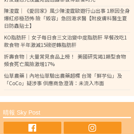
陳浚霆｜《愛回家》風少陳浚霆歐遊行山出事 1原因全身
爆紅疹極恐怖 險「毀容」急回港求醫【附皮膚科醫生夏
日防蟲貼士】
KO脂肪肝｜女子每日食三文治變中度脂肪肝 早餐改吃1
款食物 半年激減15磅逆轉脂肪肝
折壽食物｜大量常見食品上榜！ 美國研究揭1類型食物
頻食死亡風險激增17%
仙草農藥丨內地仙草驗出農藥超標 台灣「鮮芋仙」及
「CoCo」疑涉事 供應商急澄清：未流入市面
晴報 Sky Post