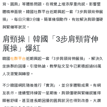
背、圓肩」等體態問題，在視覺上增添厚重肉感，影響整
體精神面貌。韓國社群平台近期興起一套「3步肩頸背伸展
操」，每日只需3分鐘，簡單幾個動作，有效解決肩頸僵硬
與緊繃等狀況。
肩頸操︱韓國「3步肩頸背伸
展操」爆紅
韓國
社群平台
近期興起一套「3步肩頸背伸展操」，解決久
坐族群的困擾，引發熱論，教學貼文至今已累積超過68萬
人次瀏覽與轉發。
不少韓國網民隨後進行「實測」，並分享體驗成果。有網
友表示，連續堅持練習一星期後，肩頸僵硬與緊繃感獲得
顯著舒緩，甚至連長期困擾的圓肩狀況也得到改善，大讚