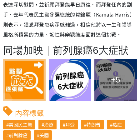
表達深切慰問，並祈願拜登能早日康復。而拜登任內的副
手、去年代表民主黨參選總統的賀錦麗（Kamala Harris）
則表示，獲悉拜登患病深感難過，相信他將以一生和領導
風格所積累的力量、韌性與樂觀態度面對這個挑戰。
同場加映｜前列腺癌6大症狀
+5
內容標籤
美國民主黨
治療
拜登
特朗普
癌症
前列腺癌
美國