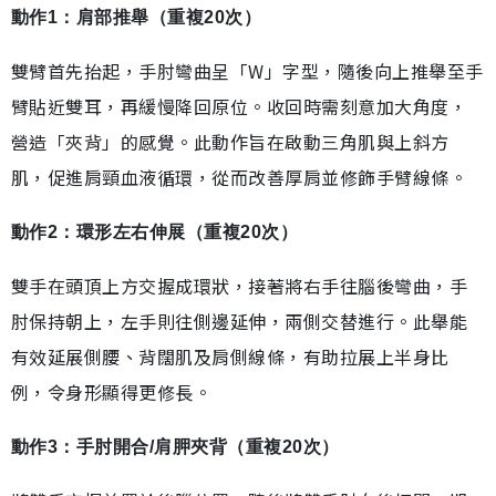
動作1：肩部推舉（重複20次）
雙臂首先抬起，手肘彎曲呈「W」字型，隨後向上推舉至手
臂貼近雙耳，再緩慢降回原位。收回時需刻意加大角度，
營造「夾背」的感覺。此動作旨在啟動三角肌與上斜方
肌，促進肩頸血液循環，從而改善厚肩並修飾手臂線條。
動作2：環形左右伸展（重複20次）
雙手在頭頂上方交握成環狀，接著將右手往腦後彎曲，手
肘保持朝上，左手則往側邊延伸，兩側交替進行。此舉能
有效延展側腰、背闊肌及肩側線條，有助拉展上半身比
例，令身形顯得更修長。
動作3：手肘開合/肩胛夾背（重複20次）