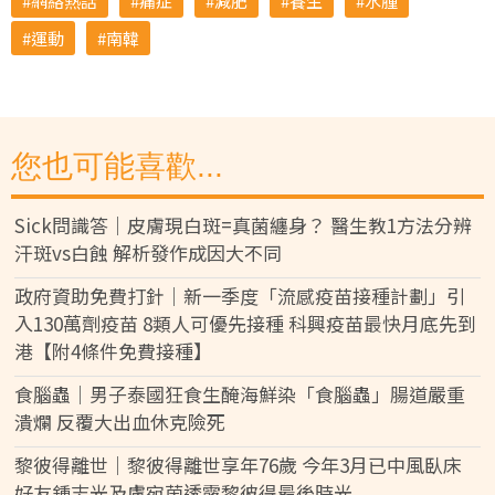
網絡熱話
痛症
減肥
養生
水腫
運動
南韓
您也可能喜歡...
Sick問識答｜皮膚現白斑=真菌纏身？ 醫生教1方法分辨
汗斑vs白蝕 解析發作成因大不同
政府資助免費打針｜新一季度「流感疫苗接種計劃」引
入130萬劑疫苗 8類人可優先接種 科興疫苗最快月底先到
港【附4條件免費接種】
食腦蟲｜男子泰國狂食生醃海鮮染「食腦蟲」腸道嚴重
潰爛 反覆大出血休克險死
黎彼得離世｜黎彼得離世享年76歲 今年3月已中風臥床
好友鍾志光及盧宛茵透露黎彼得最後時光