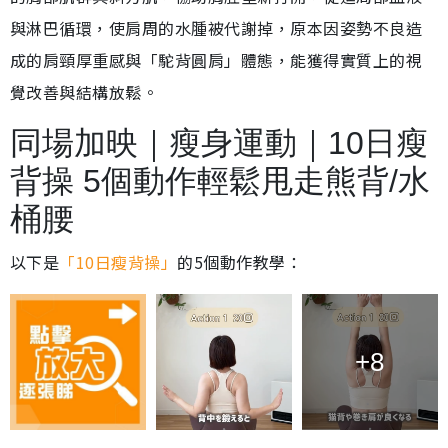
與淋巴循環，使肩周的水腫被代謝掉，原本因姿勢不良造
成的肩頸厚重感與「駝背圓肩」體態，能獲得實質上的視
覺改善與結構放鬆。
同場加映｜瘦身運動｜10日瘦
背操 5個動作輕鬆甩走熊背/水
桶腰
以下是
「10日瘦背操」
的5個動作教學：
+8