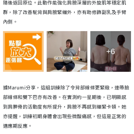
隨後返回原位。此動作能強化肩膀深層的外旋肌等穩定肌
群，除了改善駝背與肩膀緊繃外，亦有助修飾副乳及手臂
內側。
+6
據Marumi分享，這組訓練除了令背部線條更緊緻，連帶臉
部線條和雙下巴亦有改善。在實測約一星期後，已明顯感
到肩胛骨的活動度有所提升，肩膀不再感到繃緊卡頓。她
亦提醒，訓練初期身體會出現些微酸痛感，但這是正常的
適應期反應。