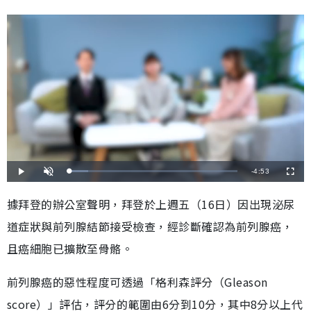
剩
-
4:53
載
播
開
全
入
放
啟
螢
完
音
幕
餘
畢
效
據拜登的辦公室聲明，拜登於上週五（16日）因出現泌尿
:
1
時
1
道症狀與前列腺結節接受檢查，經診斷確認為前列腺癌，
.
0
間
6
%
且癌細胞已擴散至骨骼。
前列腺癌的惡性程度可透過「格利森評分（Gleason
score）」評估，評分的範圍由6分到10分，其中8分以上代