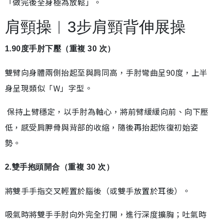
「做完後全身極為放鬆」。
肩頸操︱3步肩頸背伸展操
1.90度手肘下壓（重複 30 次）
雙臂向身體兩側抬起至與肩同高，手肘彎曲呈90度，上半
身呈現類似「W」字型。
保持上臂穩定，以手肘為軸心，將前臂緩緩向前、向下壓
低，感受肩胛骨與背部的收縮，隨後再抬起恢復初始姿
勢。
2.雙手抱頭開合（重複 30 次）
將雙手手指交叉輕置於腦後（或雙手放置於耳後）。
吸氣時將雙手手肘向外完全打開，進行深度擴胸；吐氣時