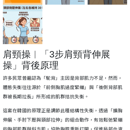
肩頸操︱「3步肩頸背伸展
操」背後原理
許多民眾普遍認為「駝背」主因是背部肌力不足，然而，
體態失衡往往源於「前側胸肌過度緊繃」與「後側背部肌
群被長期拉長」所形成的肌群拮抗失衡。
這套在韓國的原理正是調節此種結構性失衡，透過「擴胸
伸展、手肘下壓與頸部拉伸」的組合動作，有效鬆弛緊繃
的胸部肌群與斜方肌，協助胸腔重新打開，促進局部血液