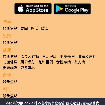
時事
最新焦點
要聞
熱話
暖聞
娛樂
最新焦點
健康
最新焦點
飲食及運動
生活健康
中醫養生
腫瘤及癌症
心臟健康
腸胃保健
兒科百問
女性疾病
老人病
皮膚護理
更多專題
寵物
最新焦點
副刊
最新焦點
本網站使用Cookies來改善您的瀏覽體驗, 請確定您同意及接受我
日報