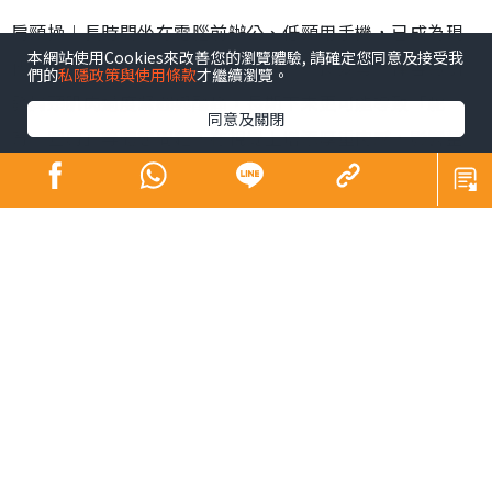
肩頸操︱長時間坐在電腦前辦公、低頸用手機，已成為現
本網站使用Cookies來改善您的瀏覽體驗, 請確定您同意及接受我
代職場人與「低頭族」的生活常態。不良姿勢不僅容易引
們的
私隱政策與使用條款
才繼續瀏覽。
發肩頸肌肉過度緊繃與酸痛，長期下來更可能導致「駝
同意及關閉
背、圓肩」等體態問題，在視覺上增添厚重肉感，影響整
體精神面貌。韓國社群平台近期興起一套「3步肩頸背伸展
操」，每日只需3分鐘，簡單幾個動作，有效解決肩頸僵硬
與緊繃等狀況。
肩頸操︱韓國「3步肩頸背伸
展操」爆紅
韓國
社群平台
近期興起一套「3步肩頸背伸展操」，解決久
坐族群的困擾，引發熱論，教學貼文至今已累積超過68萬
人次瀏覽與轉發。