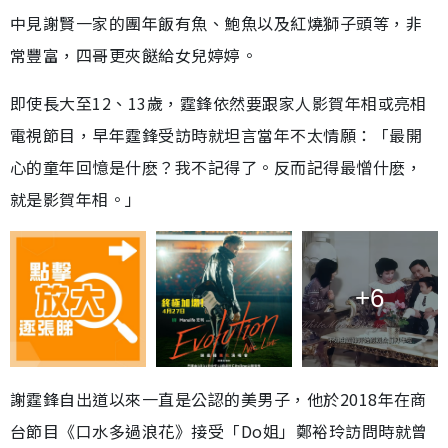
中見謝賢一家的團年飯有魚、鮑魚以及紅燒獅子頭等，非
常豐富，四哥更夾餸給女兒婷婷。
即使長大至12、13歲，霆鋒依然要跟家人影賀年相或亮相
電視節目，早年霆鋒受訪時就坦言當年不太情願：「最開
心的童年回憶是什麽？我不記得了。反而記得最憎什麽，
就是影賀年相。」
+6
謝霆鋒自出道以來一直是公認的美男子，他於2018年在商
台節目《口水多過浪花》接受「Do姐」鄭裕玲訪問時就曾