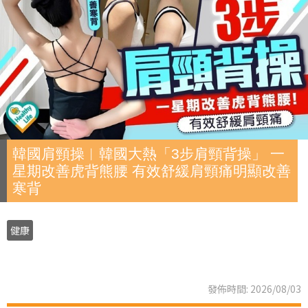
韓國肩頸操︱韓國大熱「3步肩頸背操」 一
星期改善虎背熊腰 有效舒緩肩頸痛明顯改善
寒背
健康
發佈時間: 2026/08/03