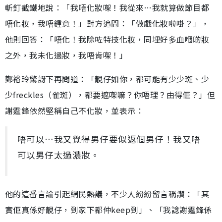
斬釘截鐵地說：「我唔化妝㗎！我從來…我就算做節目都
唔化妝，我唔鍾意！」對方追問：「做戲化妝啦啩？」，
他則回答：「唔化！我除咗特技化妝，同埋好多血嗰啲妝
之外，我未化過妝，我唔肯㗎！」
鄭裕玲驚訝下再問道：「靚仔如你，都可能有少少斑、少
少freckles（雀斑），都要遮㗎嘛？你唔理？由得佢？」但
謝霆鋒依然堅稱自己不化妝，並表示：
唔可以…我又覺得男仔要似返個男仔！我又唔
可以男仔太過濃妝。
他的這番言論引起網民熱議，不少人紛紛留言稱讚：「其
實佢真係好靚仔，到家下都仲keep到」、「我諗謝霆鋒係