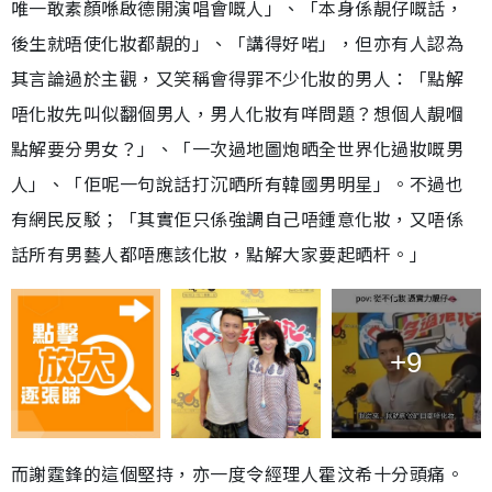
唯一敢素顏喺啟德開演唱會嘅人」、「本身係靚仔嘅話，
後生就晤使化妝都靚的」、「講得好啱」，但亦有人認為
其言論過於主觀，又笑稱會得罪不少化妝的男人：「點解
唔化妝先叫似翻個男人，男人化妝有咩問題？想個人靚嗰
點解要分男女？」、「一次過地圖炮晒全世界化過妝嘅男
人」、「佢呢一句說話打沉晒所有韓國男明星」。不過也
有網民反駁；「其實佢只係強調自己唔鍾意化妝，又唔係
話所有男藝人都唔應該化妝，點解大家要起晒杆。」
+9
而謝霆鋒的這個堅持，亦一度令經理人霍汶希十分頭痛。