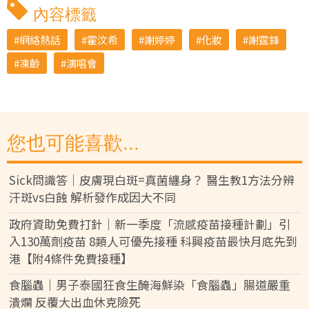
內容標籤
網絡熱話
霍汶希
謝婷婷
化妝
謝霆鋒
凍齡
演唱會
您也可能喜歡...
Sick問識答｜皮膚現白斑=真菌纏身？ 醫生教1方法分辨
汗斑vs白蝕 解析發作成因大不同
政府資助免費打針｜新一季度「流感疫苗接種計劃」引
入130萬劑疫苗 8類人可優先接種 科興疫苗最快月底先到
港【附4條件免費接種】
食腦蟲｜男子泰國狂食生醃海鮮染「食腦蟲」腸道嚴重
潰爛 反覆大出血休克險死