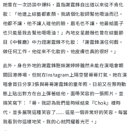
她曾在一次訪談中爆料，直指謝霆鋒自出道以來從不肯化
妝：「他連上綜藝都素顏，我請個化妝師幫他吸油而已，
他都不讓，他不讓人碰他的臉，眉毛也不讓，他最給面子
也只能是我去幫他吸吸油！」內地女星趙薇也曾在綜藝節
目《中餐廳》中力證謝霆鋒不化妝：「謝霆鋒演任何戲，
做任何工作，他從來不化妝的，他皮膚也真的很好。」
此外，身在外地的謝霆鋒胞妹謝婷婷雖然未能在演唱會期
間回港捧場，但就在Instagram上隔空替哥哥打氣。她在演
唱會首日分享3張與哥哥謝霆鋒的童年照，日前又在限時動
態上貼出對方在台上彈著結他，面帶笑容的一張照片，並
搞笑寫下：「哥，我認為我們是時候結束『Chok』樣時
代，並多展現這種笑容了...... 這是一個非常好的笑容。每當
我看到你這樣地笑，我的心就閃耀着光芒。」