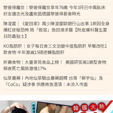
黎彼得離世｜黎彼得離世享年76歲 今年3月已中風臥床
好友鍾志光及盧宛茵透露黎彼得最後時光
陳浚霆｜《愛回家》風少陳浚霆歐遊行山出事 1原因全身
爆紅疹極恐怖 險「毀容」急回港求醫【附皮膚科醫生夏
日防蟲貼士】
KO脂肪肝｜女子每日食三文治變中度脂肪肝 早餐改吃1
款食物 半年激減15磅逆轉脂肪肝
折壽食物｜大量常見食品上榜！ 美國研究揭1類型食物
頻食死亡風險激增17%
仙草農藥丨內地仙草驗出農藥超標 台灣「鮮芋仙」及
「CoCo」疑涉事 供應商急澄清：未流入市面