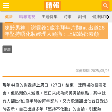
健康
晴報電視
主題特集
時事
副刊
健康財富
凍齡男神｜謝霆鋒1歲半拜年片翻hit 出道28
年堅持唔化妝經理人頭痛：上綜藝都素顏
健康
發佈時間: 2025/05/06
現年44歲的謝霆鋒上周日（27日）結束一連四場啟德演唱
會，但熱潮仍未減退，連日來成為網民輿論焦點；其中就
有人翻出他1歲半時的拜年影片，又有歌迷翻出他昔日受訪
時表示，自己出道多年「堅持不化妝」的言論，引起熱