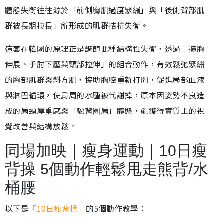
體態失衡往往源於「前側胸肌過度緊繃」與「後側背部肌
群被長期拉長」所形成的肌群拮抗失衡。
這套在韓國的原理正是調節此種結構性失衡，透過「擴胸
伸展、手肘下壓與頸部拉伸」的組合動作，有效鬆弛緊繃
的胸部肌群與斜方肌，協助胸腔重新打開，促進局部血液
與淋巴循環，使肩周的水腫被代謝掉，原本因姿勢不良造
成的肩頸厚重感與「駝背圓肩」體態，能獲得實質上的視
覺改善與結構放鬆。
同場加映｜瘦身運動｜10日瘦
背操 5個動作輕鬆甩走熊背/水
桶腰
以下是
「10日瘦背操」
的5個動作教學：