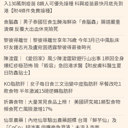
入130萬劑疫苗 8類人可優先接種 科興疫苗最快月底先到
港【附4條件免費接種】
食腦蟲｜男子泰國狂食生醃海鮮染「食腦蟲」腸道嚴重
潰爛 反覆大出血休克險死
黎彼得離世｜黎彼得離世享年76歲 今年3月已中風臥床
好友鍾志光及盧宛茵透露黎彼得最後時光
陳浚霆｜《愛回家》風少陳浚霆歐遊行山出事 1原因全身
爆紅疹極恐怖 險「毀容」急回港求醫【附皮膚科醫生夏
日防蟲貼士】
KO脂肪肝｜女子每日食三文治變中度脂肪肝 早餐改吃1
款食物 半年激減15磅逆轉脂肪肝
折壽食物｜大量常見食品上榜！ 美國研究揭1類型食物
頻食死亡風險激增17%
仙草農藥丨內地仙草驗出農藥超標 台灣「鮮芋仙」及
「CoCo」疑涉事 供應商急澄清：未流入市面