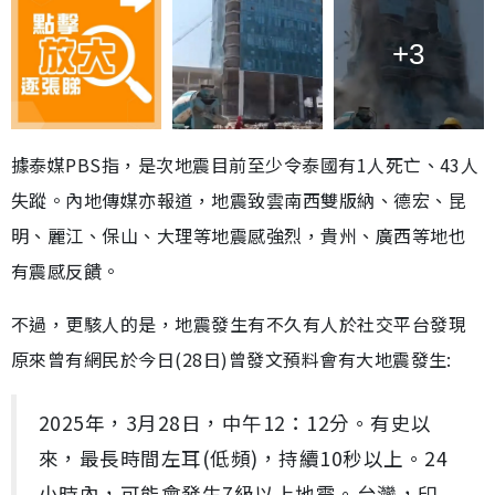
+3
據泰媒PBS指，是次地震目前至少令泰國有1人死亡、43人
失蹤。內地傳媒亦報道，地震致雲南西雙版納、德宏、昆
明、麗江、保山、大理等地震感強烈，貴州、廣西等地也
有震感反饋。
不過，更駭人的是，地震發生有不久有人於社交平台發現
原來曾有網民於今日(28日)曾發文預料會有大地震發生:
2025年，3月28日，中午12：12分。有史以
來，最長時間左耳(低頻)，持續10秒以上。24
小時內，可能會發生7級以上地震。台灣，印