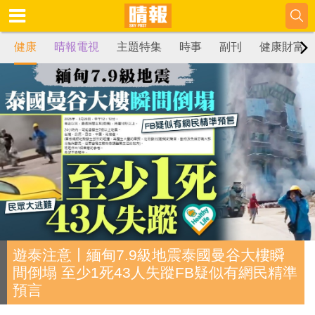
健康
晴報電視
主題特集
時事
副刊
健康財富
遊泰注意丨緬甸7.9級地震泰國曼谷大樓瞬
間倒塌 至少1死43人失蹤FB疑似有網民精準
預言