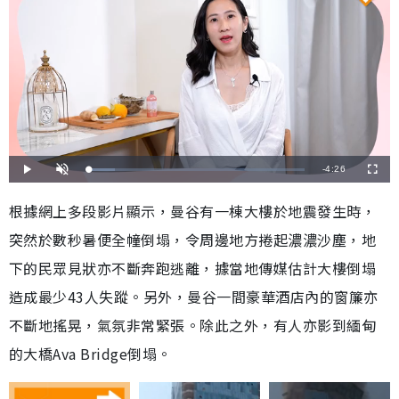
剩
-
4:26
載
播
開
全
入
放
啟
螢
完
音
幕
餘
畢
效
根據網上多段影片顯示，曼谷有一棟大樓於地震發生時，
:
1
時
2
突然於數秒暑便全幢倒塌，令周邊地方捲起濃濃沙塵，地
.
1
間
8
%
下的民眾見狀亦不斷奔跑逃離，據當地傳媒估計大樓倒塌
造成最少43人失蹤。另外，曼谷一間豪華酒店內的窗簾亦
不斷地搖晃，氣氛非常緊張。除此之外，有人亦影到緬甸
的大橋Ava Bridge倒塌。