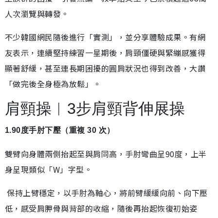
人次瀏覽與轉發。
不少韓國網民隨後進行「實測」，並分享體驗成果。有網
友表示，連續堅持練習一星期後，肩頸僵硬與緊繃感獲得
顯著舒緩，甚至連長期困擾的圓肩狀況也得到改善，大讚
「做完後全身極為放鬆」。
肩頸操︱3步肩頸背伸展操
1.90度手肘下壓（重複 30 次）
雙臂向身體兩側抬起至與肩同高，手肘彎曲呈90度，上半
身呈現類似「W」字型。
保持上臂穩定，以手肘為軸心，將前臂緩緩向前、向下壓
低，感受肩胛骨與背部的收縮，隨後再抬起恢復初始姿