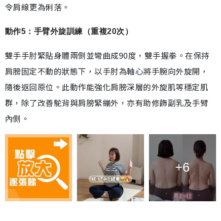
令肩線更為俐落。
動作5：手臂外旋訓練（重複20次）
雙手手肘緊貼身體兩側並彎曲成90度，雙手握拳。在保持
肩膀固定不動的狀態下，以手肘為軸心將手腕向外旋開，
隨後返回原位。此動作能強化肩膀深層的外旋肌等穩定肌
群，除了改善駝背與肩膀緊繃外，亦有助修飾副乳及手臂
內側。
+6