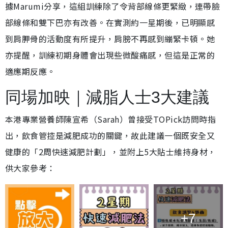
據Marumi分享，這組訓練除了令背部線條更緊緻，連帶臉
部線條和雙下巴亦有改善。在實測約一星期後，已明顯感
到肩胛骨的活動度有所提升，肩膀不再感到繃緊卡頓。她
亦提醒，訓練初期身體會出現些微酸痛感，但這是正常的
適應期反應。
同場加映｜減脂人士3大建議
本港專業營養師陳宣希（Sarah）曾接受TOPick訪問時指
出，飲食管控是減肥成功的關鍵，故此建議一個既安全又
健康的「2周快速減肥計劃」，並附上5大貼士維持身材，
供大家參考：
+7