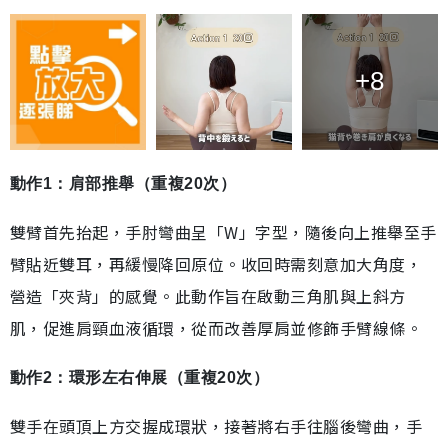
+8
動作1：肩部推舉（重複20次）
雙臂首先抬起，手肘彎曲呈「W」字型，隨後向上推舉至手
臂貼近雙耳，再緩慢降回原位。收回時需刻意加大角度，
營造「夾背」的感覺。此動作旨在啟動三角肌與上斜方
肌，促進肩頸血液循環，從而改善厚肩並修飾手臂線條。
動作2：環形左右伸展（重複20次）
雙手在頭頂上方交握成環狀，接著將右手往腦後彎曲，手