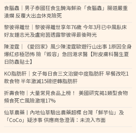
食腦蟲｜男子泰國狂食生醃海鮮染「食腦蟲」腸道嚴重
潰爛 反覆大出血休克險死
黎彼得離世｜黎彼得離世享年76歲 今年3月已中風臥床
好友鍾志光及盧宛茵透露黎彼得最後時光
陳浚霆｜《愛回家》風少陳浚霆歐遊行山出事 1原因全身
爆紅疹極恐怖 險「毀容」急回港求醫【附皮膚科醫生夏
日防蟲貼士】
KO脂肪肝｜女子每日食三文治變中度脂肪肝 早餐改吃1
款食物 半年激減15磅逆轉脂肪肝
折壽食物｜大量常見食品上榜！ 美國研究揭1類型食物
頻食死亡風險激增17%
仙草農藥丨內地仙草驗出農藥超標 台灣「鮮芋仙」及
「CoCo」疑涉事 供應商急澄清：未流入市面