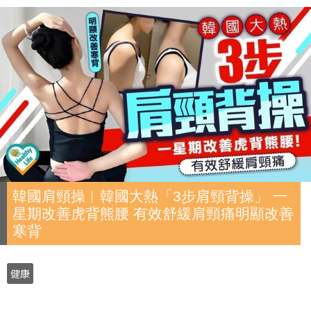
韓國肩頸操︱韓國大熱「3步肩頸背操」 一
星期改善虎背熊腰 有效舒緩肩頸痛明顯改善
寒背
健康