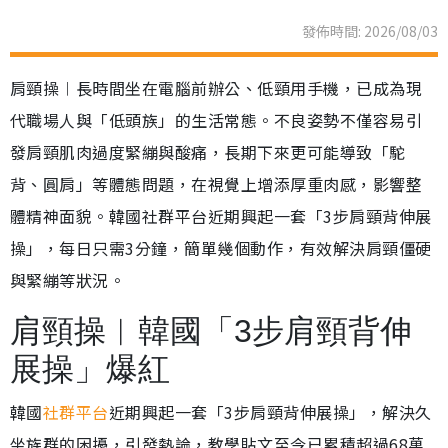
發佈時間: 2026/08/03
肩頸操︱長時間坐在電腦前辦公、低頸用手機，已成為現
代職場人與「低頭族」的生活常態。不良姿勢不僅容易引
發肩頸肌肉過度緊繃與酸痛，長期下來更可能導致「駝
背、圓肩」等體態問題，在視覺上增添厚重肉感，影響整
體精神面貌。韓國社群平台近期興起一套「3步肩頸背伸展
操」，每日只需3分鐘，簡單幾個動作，有效解決肩頸僵硬
與緊繃等狀況。
肩頸操︱韓國「3步肩頸背伸
展操」爆紅
韓國
社群平台
近期興起一套「3步肩頸背伸展操」，解決久
坐族群的困擾，引發熱論，教學貼文至今已累積超過68萬