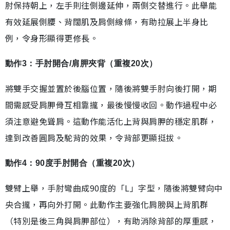
肘保持朝上，左手則往側邊延伸，兩側交替進行。此舉能
有效延展側腰、背闊肌及肩側線條，有助拉展上半身比
例，令身形顯得更修長。
動作3：手肘開合/肩胛夾背（重複20次）
將雙手交握並置於後腦位置，隨後將雙手肘向後打開，期
間需感受肩胛骨互相靠攏，最後慢慢收回。動作過程中必
須注意避免聳肩。這動作能活化上背與肩胛的穩定肌群，
達到改善圓肩及駝背的效果，令背部更顯挺拔。
動作4：90度手肘開合（重複20次）
雙臂上舉，手肘彎曲成90度的「L」字型，隨後將雙臂向中
央合攏，再向外打開。此動作主要強化肩膀與上背肌群
（特別是後三角與肩胛部位），有助消除背部的厚重感，