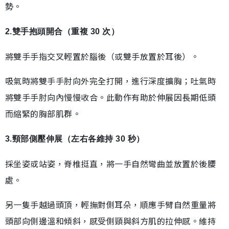
勢。
2.雙手抱頭開合（重複 30 次）
將雙手手指交叉輕置於腦後（或雙手放置於耳後）。
吸氣時將雙手手肘向外完全打開，進行深度擴胸；吐氣時
將雙手手肘向內慢慢收合。此動作有助於伸展因長期低頭
而縮緊的胸部肌群。
3.頸部側壓伸展（左右各維持 30 秒）
採坐姿或站姿，脊椎挺直，將一手自然彎曲並放置於後腰
處。
另一隻手越過頭頂，輕撫對側耳朵，順應手臂自然重量將
頭部向側邊溫和傾斜，感受側頸與斜方肌的拉伸感。維持