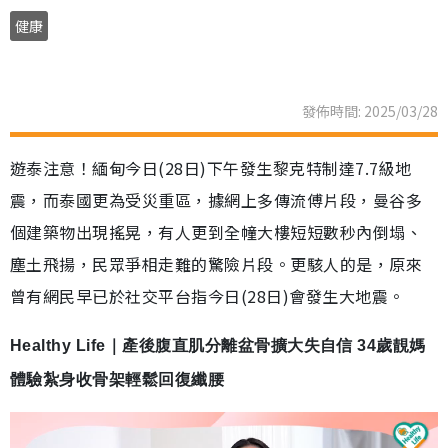
健康
發佈時間: 2025/03/28
遊泰注意！緬甸今日(28日)下午發生黎克特制達7.7級地
震，而泰國更為受災重區，據網上多傳流傅片段，曼谷多
個建築物出現搖晃，有人更到全幢大樓短短數秒內倒塌、
塵土飛揚，民眾爭相走難的驚險片段。更駭人的是，原來
曾有網民早已於社交平台指今日(28日)會發生大地震。
Healthy Life｜產後腹直肌分離盆骨擴大失自信 34歲靚媽
體驗紮身收骨架輕鬆回復纖腰