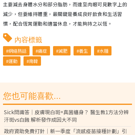
主要減去身體水分和部分脂肪，而達至肉眼可見數字上的
減少，但要維持體重，最關鍵是養成良好飲食和生活習
慣，配合恆常運動和適當休息，才能夠持之以恆。
內容標籤
網絡熱話
痛症
減肥
養生
水腫
運動
南韓
您也可能喜歡...
Sick問識答｜皮膚現白斑=真菌纏身？ 醫生教1方法分辨
汗斑vs白蝕 解析發作成因大不同
政府資助免費打針｜新一季度「流感疫苗接種計劃」引