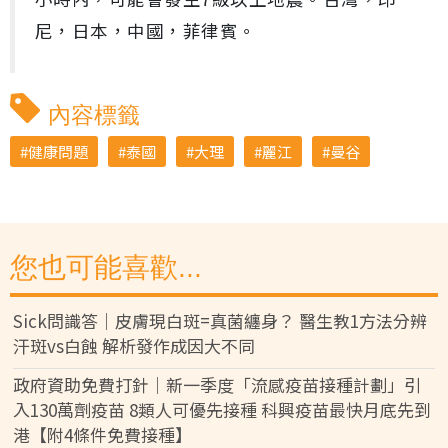
尼，日本，中國，菲律賓。
內容標籤
健康問題
泰國
大理
麗江
曼谷
您也可能喜歡...
Sick問識答｜皮膚現白斑=真菌纏身？ 醫生教1方法分辨
汗斑vs白蝕 解析發作成因大不同
政府資助免費打針｜新一季度「流感疫苗接種計劃」引
入130萬劑疫苗 8類人可優先接種 科興疫苗最快月底先到
港【附4條件免費接種】