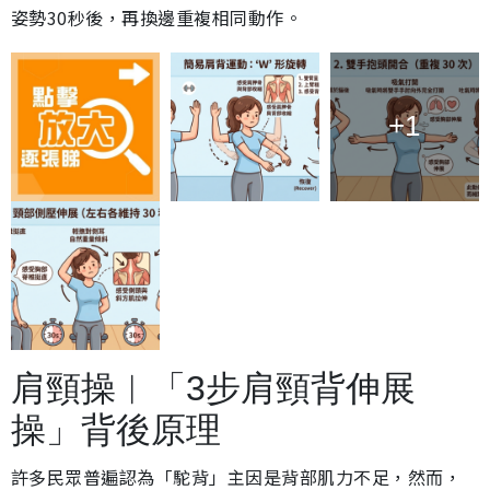
姿勢30秒後，再換邊重複相同動作。
+1
肩頸操︱「3步肩頸背伸展
操」背後原理
許多民眾普遍認為「駝背」主因是背部肌力不足，然而，