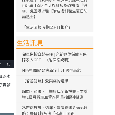
山出事 1原因全身爆紅疹極恐怖 險「毀
容」急回港求醫【附皮膚科醫生夏日防
蟲貼士】
「生活晴報 今期至HIT推介」
生活訊息
保單逆按自製長糧 | 充裕退休儲備 + 保
障家人GET！（附個案說明）
2
全
螢
HPV相關頭頸癌新症上升 男性高危
幕
醇消炎
【若善健談】愛與痛的邊緣
亦曾發
胸悶、頭脹、手腳麻痺？黃祥興不靠藥
物 1個月拆走血管炸彈 重拾醒神健康
私密處痕癢、灼痛、異味來襲 Grace教
路：每日1粒解決「私密」問題