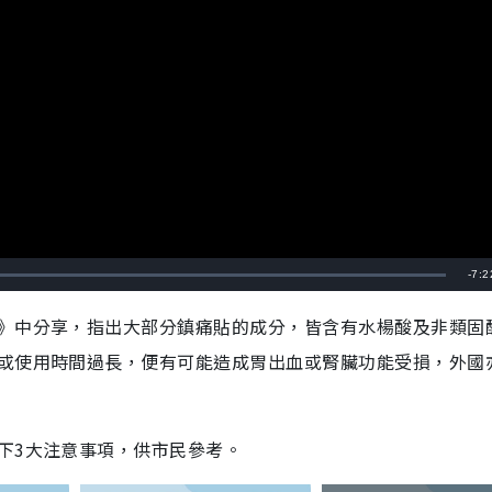
剩
-
7:2
餘
》中分享，指出大部分鎮痛貼的成分，皆含有水楊酸及非類固
時
或使用時間過長，便有可能造成胃出血或腎臟功能受損，外國
間
下3大注意事項，供市民參考。