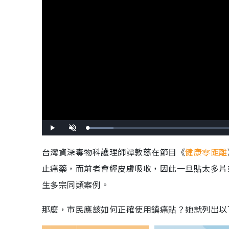
載
播
開
入
放
啟
完
音
畢
效
台灣資深毒物科護理師譚敦慈在節目《
健康零距離
:
7
.
止痛藥，而前者會經皮膚吸收，因此一旦貼太多片
3
3
%
生多宗同類案例。
那麼，市民應該如何正確使用鎮痛貼？她就列出以