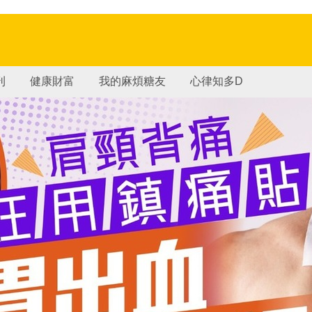
刊
健康財富
我的麻煩糖友
心律知多D