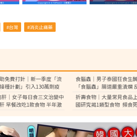
台灣
消炎止痛藥
助免費打針｜新一季度「流
食腦蟲｜男子泰國狂食生
接種計劃」引入130萬劑疫
「食腦蟲」腸道嚴重潰爛 
類人可優先接種 科興疫苗最快
血休克險死
肪肝｜女子每日食三文治變中
折壽食物｜大量常見食品上
到港【附4條件免費接種】
肝 早餐改吃1款食物 半年激
國研究揭1類型食物 頻食
磅逆轉脂肪肝
激增17%