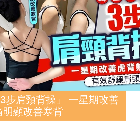
3步肩頸背操」 一星期改善
痛明顯改善寒背