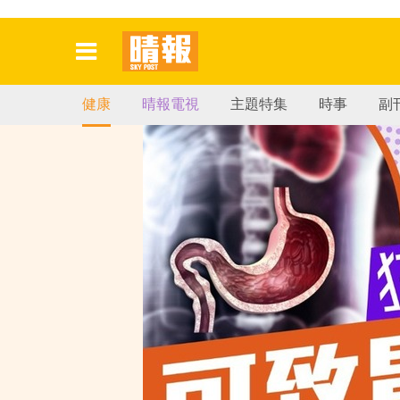
健康
晴報電視
主題特集
時事
副