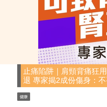
止痛陷阱｜肩頸背痛狂
退 專家揭2成份傷身：
健康