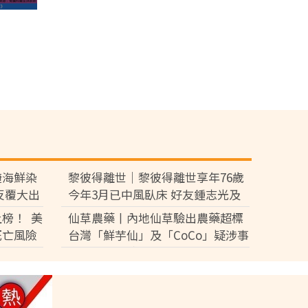
醃海鮮染
黎彼得離世｜黎彼得離世享年76歲
反覆大出
今年3月已中風臥床 好友鍾志光及
盧宛茵透露黎彼得最後時光
榜！ 美
仙草農藥丨內地仙草驗出農藥超標
死亡風險
台灣「鮮芋仙」及「CoCo」疑涉事
供應商急澄清：未流入市面