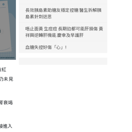
長效胰島素助糖友穩定控糖 醫生拆解胰
島素針劑迷思
唔止面黃 生痘痘 長期攰都可能肝損傷 黃
祥興逆轉肝機能 慶幸及早護肝
血糖失控好傷「心」!
有紅
仍未見
腎衰竭
接進入