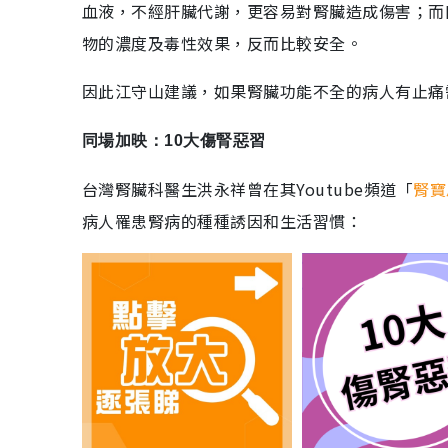
血液，不經肝臟代謝，更容易對腎臟造成傷害；而
物的濃度及毒性效果，反而比較安全。
因此江守山建議，如果腎臟功能不全的病人有止痛
同場加映：10大傷腎惡習
台灣腎臟科醫生洪永祥曾在其Youtube頻道「
腎寶
病人罹患腎病的種種誘因和生活習慣：