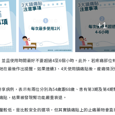
+1
，並且使用時間最好不要超過4至6個小時。此外，若疼痛部位
她在最後作出提醒，如果連續3、4天使用鎮痛貼後，痠痛情況
分享病例，表示有兩位分別為54歲跟68歲、患有第3期及第4期
痛貼，結果被發現腎功能嚴重衰退。
量較低，是比較安全的選項，但其實鎮痛貼上的止痛藥物會直