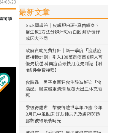
4/08/23
最新文章
時可導
Sick問識答｜皮膚現白斑=真菌纏身？
醫生教1方法分辨汗斑vs白蝕 解析發作
成因大不同
政府資助免費打針｜新一季度「流感疫
苗接種計劃」引入130萬劑疫苗 8類人可
優先接種 科興疫苗最快月底先到港【附
4條件免費接種】
食腦蟲｜男子泰國狂食生醃海鮮染「食
腦蟲」腸道嚴重潰爛 反覆大出血休克險
死
黎彼得離世｜黎彼得離世享年76歲 今年
3月已中風臥床 好友鍾志光及盧宛茵透
露黎彼得最後時光
陳浚霆｜《愛回家》風少陳浚霆歐遊行