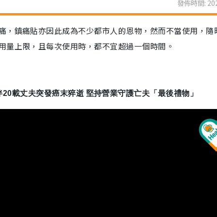
發佈時間: 202
痛，鎮痛貼亦因此成為不少都市人的恩物，然而不當使用，隨
用量上限，且每次使用時，都不宜超過一個時間。
闆娘患抑鬱 相伴20載丈夫突發癌末猝逝 堅持營業守護亡夫「最後禮物」