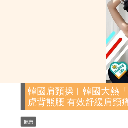
韓國肩頸操︱韓國大熱「
虎背熊腰 有效舒緩肩頸
健康