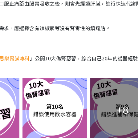
口服止痛藥由腸胃吸收之後，則會先經過肝臟，進行快速代謝
需求，應選擇含有辣椒素等沒有腎毒性的鎮痛貼。
思樂腎臟專科
」公開10大傷腎惡習，綜合自己20年的從醫經
+8