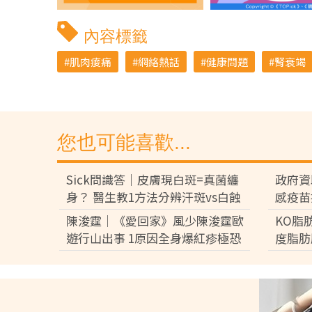
內容標籤
肌肉痠痛
網絡熱話
健康問題
腎衰竭
您也可能喜歡...
Sick問識答｜皮膚現白斑=真菌纏
政府資
身？ 醫生教1方法分辨汗斑vs白蝕
感疫苗
解析發作成因大不同
苗 8
陳浚霆｜《愛回家》風少陳浚霆歐
KO脂
月底先
遊行山出事 1原因全身爆紅疹極恐
度脂肪
怖 險「毀容」急回港求醫【附皮膚
減15
科醫生夏日防蟲貼士】