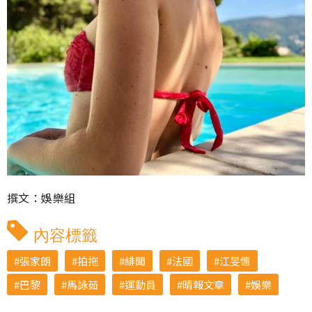
撰文：娛樂組
內容標籤
張家朗
拍拖
緋聞
法國
江旻憓
巴黎
馬詠茹
運動員
晴報文章
娛樂