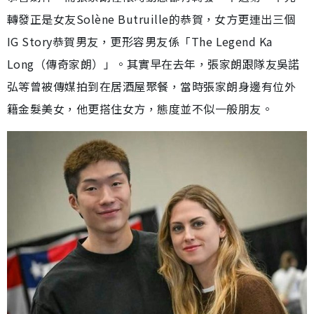
轉發正是女友Solène Butruille的恭賀，女方更連出三個
IG Story恭賀男友，更形容男友係「The Legend Ka
Long（傳奇家朗）」。其實早在去年，張家朗跟隊友吳諾
弘等曾被傳媒拍到在居酒屋聚餐，當時張家朗身邊有位外
籍金髮美女，他更搭住女方，態度並不似一般朋友。