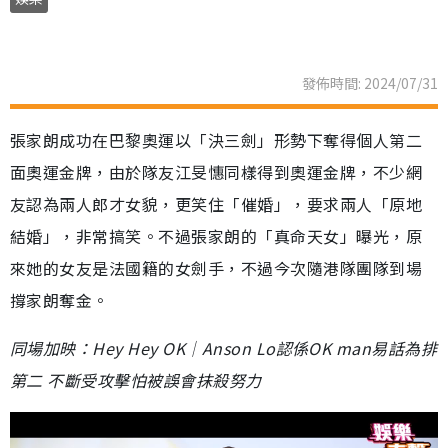
發佈時間: 2024/07/31
張家朗成功在巴黎奧運以「決三劍」形勢下奪得個人第二
面奧運金牌，由於隊友江旻憓同樣得到奧運金牌，不少網
友認為兩人郎才女貌，更笑住「催婚」，要求兩人「原地
結婚」，非常搞笑。不過張家朗的「真命天女」曝光，原
來她的女友是法國籍的女劍手，不過今次隨港隊團隊到場
撐家朗奪金。
同場加映：Hey Hey OK│Anson Lo認係OK man易話為排
第二 不斷受攻擊怕被誤會抹殺努力