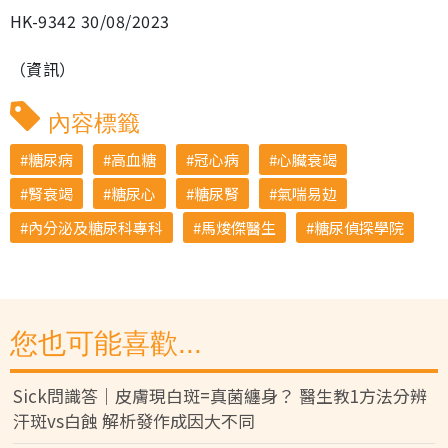
HK-9342 30/08/2023
（資訊）
內容標籤
糖尿病
高血糖
冠心病
心臟衰竭
腎衰竭
糖尿心
糖尿腎
氣喘易攰
內分泌及糖尿科專科
馬焌傑醫生
糖尿偵探學院
您也可能喜歡...
Sick問識答｜皮膚現白斑=真菌纏身？ 醫生教1方法分辨
汗斑vs白蝕 解析發作成因大不同