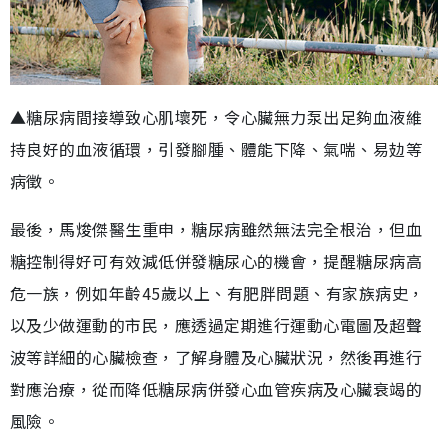
▲糖尿病間接導致心肌壞死，令心臟無力泵出足夠血液維
持良好的血液循環，引發腳腫、體能下降、氣喘、易攰等
病徵。
最後，馬焌傑醫生重申，糖尿病雖然無法完全根治，但血
糖控制得好可有效減低併發糖尿心的機會，提醒糖尿病高
危一族，例如年齡45歲以上、有肥胖問題、有家族病史，
以及少做運動的市民，應透過定期進行運動心電圖及超聲
波等詳細的心臟檢查，了解身體及心臟狀況，然後再進行
對應治療，從而降低糖尿病併發心血管疾病及心臟衰竭的
風險。