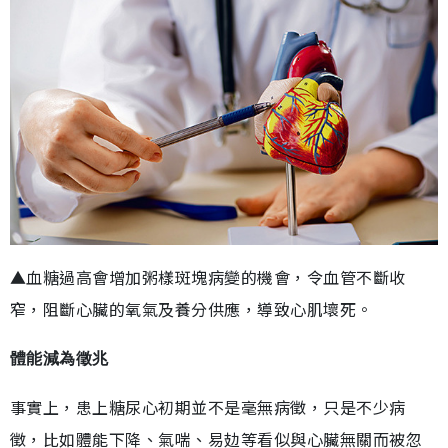
▲血糖過高會增加粥樣斑塊病變的機會，令血管不斷收
窄，阻斷心臟的氧氣及養分供應，導致心肌壞死。
體能減為徵兆
事實上，患上糖尿心初期並不是毫無病徵，只是不少病
徵，比如體能下降、氣喘、易攰等看似與心臟無關而被忽