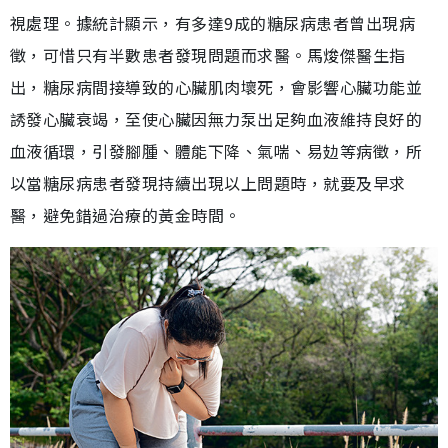
視處理。據統計顯示，有多達9成的糖尿病患者曾出現病
徵，可惜只有半數患者發現問題而求醫。馬焌傑醫生指
出，糖尿病間接導致的心臟肌肉壞死，會影響心臟功能並
誘發心臟衰竭，至使心臟因無力泵出足夠血液維持良好的
血液循環，引發腳腫、體能下降、氣喘、易攰等病徵，所
以當糖尿病患者發現持續出現以上問題時，就要及早求
醫，避免錯過治療的黃金時間。