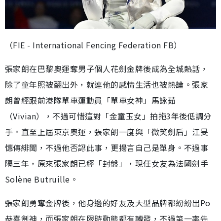
（FIE - International Fencing Federation FB）
張家朗在巴黎奧運奪男子個人花劍金牌後成為全城熱話，
除了童年照被翻出外，就連他的感情生活也被熱論。張家
朗曾經跟前港隊單車運動員「單車女神」馬詠茹
（Vivian），不過可惜這對「金童玉女」拍拖3年後低調分
手。直至上屆東京奧運，張家朗一度與「微笑劍后」江旻
憓傳緋聞，不過他否認此事，更揚言自己是單身。不過事
隔三年，原來張家朗已經「封盤」，現任女友為法國劍手
Solène Butruille。
張家朗勇奪金牌後，他身邊的好友及大型品牌都紛紛出Po
恭喜劍神，而張家朗在限時動態都有轉發，不過第一率先