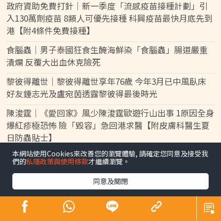
政府資助免費打針｜新一季度「流感疫苗接種計劃」引
入130萬劑疫苗 8類人可優先接種 科興疫苗最快月底先到
港【附4條件免費接種】
食腦蟲｜男子泰國狂食生醃海鮮染「食腦蟲」腸道嚴重
潰爛 反覆大出血休克險死
黎彼得離世｜黎彼得離世享年76歲 今年3月已中風臥床
好友鍾志光及盧宛茵透露黎彼得最後時光
陳浚霆｜《愛回家》風少陳浚霆歐遊行山出事 1原因全身
爆紅疹極恐怖 險「毀容」急回港求醫【附皮膚科醫生夏
日防蟲貼士】
本網站使用Cookies來改善您的瀏覽體驗, 請確定您同意及接受我
KO脂肪肝｜女子每日食三文治變中度脂肪肝 早餐改吃1
們的
私隱政策與使用條款
才繼續瀏覽。
款食物 半年激減15磅逆轉脂肪肝
同意及關閉
折壽食物｜大量常見食品上榜！ 美國研究揭1類型食物
頻食死亡風險激增17%
仙草農藥丨內地仙草驗出農藥超標 台灣「鮮芋仙」及