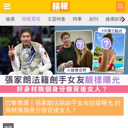
健康
晴報電視
主題特集
時事
副刊
健康財富
巴黎奧運丨張家朗法籍劍手女友靚樣曝光 好
身材換個身分做背後女人？
娛樂