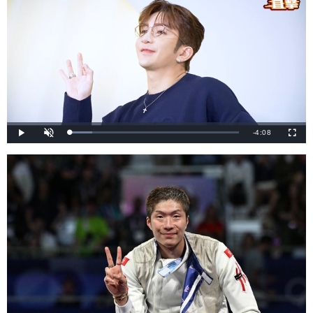
剩
-
4:08
載
播
開
全
入
放
啟
螢
完
音
幕
餘
畢
效
:
1
時
3
.
0
間
6
%