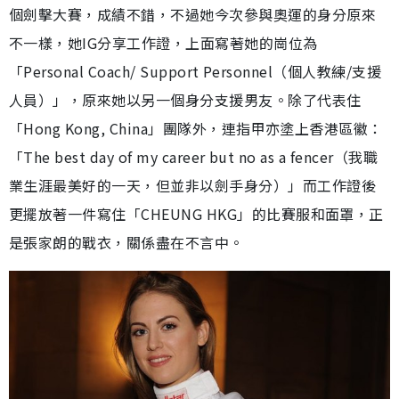
個劍擊大賽，成績不錯，不過她今次參與奧運的身分原來
不一樣，她IG分享工作證，上面寫著她的崗位為
「Personal Coach/ Support Personnel（個人教練/支援
人員）」，原來她以另一個身分支援男友。除了代表住
「Hong Kong, China」團隊外，連指甲亦塗上香港區徽：
「The best day of my career but no as a fencer（我職
業生涯最美好的一天，但並非以劍手身分）」而工作證後
更擺放著一件寫住「CHEUNG HKG」的比賽服和面罩，正
是張家朗的戰衣，關係盡在不言中。