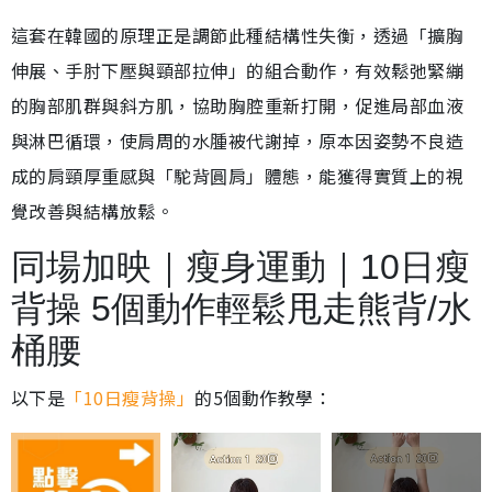
這套在韓國的原理正是調節此種結構性失衡，透過「擴胸
伸展、手肘下壓與頸部拉伸」的組合動作，有效鬆弛緊繃
的胸部肌群與斜方肌，協助胸腔重新打開，促進局部血液
與淋巴循環，使肩周的水腫被代謝掉，原本因姿勢不良造
成的肩頸厚重感與「駝背圓肩」體態，能獲得實質上的視
覺改善與結構放鬆。
同場加映｜瘦身運動｜10日瘦
背操 5個動作輕鬆甩走熊背/水
桶腰
以下是
「10日瘦背操」
的5個動作教學：