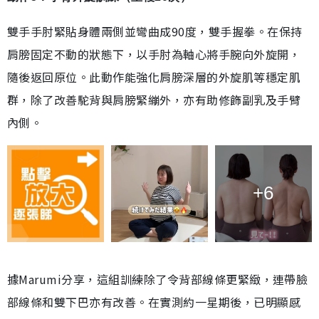
雙手手肘緊貼身體兩側並彎曲成90度，雙手握拳。在保持
肩膀固定不動的狀態下，以手肘為軸心將手腕向外旋開，
隨後返回原位。此動作能強化肩膀深層的外旋肌等穩定肌
群，除了改善駝背與肩膀緊繃外，亦有助修飾副乳及手臂
內側。
+6
據Marumi分享，這組訓練除了令背部線條更緊緻，連帶臉
部線條和雙下巴亦有改善。在實測約一星期後，已明顯感