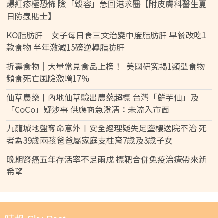
爆紅疹極恐怖 險「毀容」急回港求醫【附皮膚科醫生夏
日防蟲貼士】
KO脂肪肝｜女子每日食三文治變中度脂肪肝 早餐改吃1
款食物 半年激減15磅逆轉脂肪肝
折壽食物｜大量常見食品上榜！ 美國研究揭1類型食物
頻食死亡風險激增17%
仙草農藥丨內地仙草驗出農藥超標 台灣「鮮芋仙」及
「CoCo」疑涉事 供應商急澄清：未流入市面
九龍城地盤奪命意外丨安全經理疑失足墮樓送院不治 死
者為39歲兩孩爸爸屬家庭支柱育7歲及3歲子女
晚期腎癌五年存活率不足兩成 標靶合併免疫治療帶來新
希望