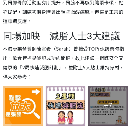
到肩胛骨的活動度有所提升，肩膀不再感到繃緊卡頓。她
亦提醒，訓練初期身體會出現些微酸痛感，但這是正常的
適應期反應。
同場加映｜減脂人士3大建議
本港專業營養師陳宣希（Sarah）曾接受TOPick訪問時指
出，飲食管控是減肥成功的關鍵，故此建議一個既安全又
健康的「2周快速減肥計劃」，並附上5大貼士維持身材，
供大家參考：
+7