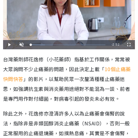
剩
-
2:52
載
播
開
全
入
放
啟
螢
完
音
幕
餘
畢
效
台灣藥劑師花逸修（小花藥師）指基於工作關係，常常被
:
1
時
8
大眾詢問不少止痛藥的問題，因此決定上載「
10個止痛藥
.
8
間
4
%
快問快答
」的影片，以幫助民眾一次釐清種種止痛藥迷
思，如強調抗生素與消炎藥用途絕對不能混為一談、前者
是專門用作對付細菌，對病毒引起的發炎未必有效。
除此之外，花逸修亦澄清許多人以為止痛藥會傷腎的說
法，指除非是非類固醇消炎止痛藥（NSAID），否則一般
正常服用的止痛退燒藥，如撲熱息痛，其實是不會傷腎，