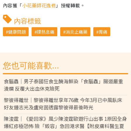
內容獲「
小花藥師花逸修
」授權轉載。
內容標籤
健康問題
撲熱息痛
消炎止痛藥
胃痛
您也可能喜歡...
食腦蟲｜男子泰國狂食生醃海鮮染「食腦蟲」腸道嚴重
潰爛 反覆大出血休克險死
黎彼得離世｜黎彼得離世享年76歲 今年3月已中風臥床
好友鍾志光及盧宛茵透露黎彼得最後時光
陳浚霆｜《愛回家》風少陳浚霆歐遊行山出事 1原因全身
爆紅疹極恐怖 險「毀容」急回港求醫【附皮膚科醫生夏