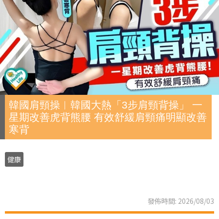
韓國肩頸操︱韓國大熱「3步肩頸背操」 一
星期改善虎背熊腰 有效舒緩肩頸痛明顯改善
寒背
健康
發佈時間: 2026/08/03