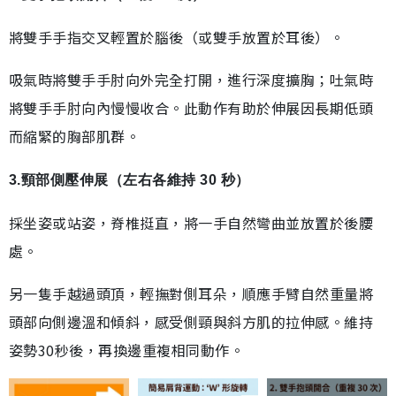
將雙手手指交叉輕置於腦後（或雙手放置於耳後）。
吸氣時將雙手手肘向外完全打開，進行深度擴胸；吐氣時
將雙手手肘向內慢慢收合。此動作有助於伸展因長期低頭
而縮緊的胸部肌群。
3.頸部側壓伸展（左右各維持 30 秒）
採坐姿或站姿，脊椎挺直，將一手自然彎曲並放置於後腰
處。
另一隻手越過頭頂，輕撫對側耳朵，順應手臂自然重量將
頭部向側邊溫和傾斜，感受側頸與斜方肌的拉伸感。維持
姿勢30秒後，再換邊重複相同動作。