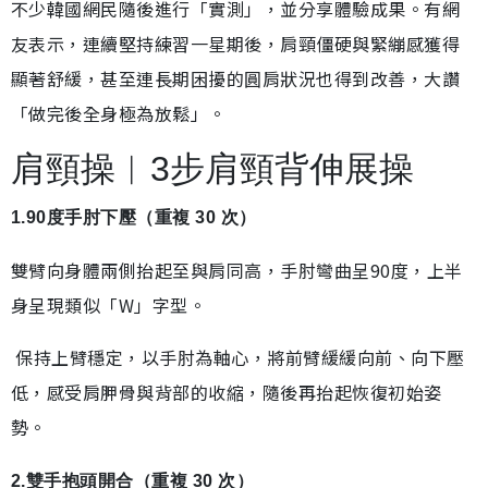
不少韓國網民隨後進行「實測」，並分享體驗成果。有網
友表示，連續堅持練習一星期後，肩頸僵硬與緊繃感獲得
顯著舒緩，甚至連長期困擾的圓肩狀況也得到改善，大讚
「做完後全身極為放鬆」。
肩頸操︱3步肩頸背伸展操
1.90度手肘下壓（重複 30 次）
雙臂向身體兩側抬起至與肩同高，手肘彎曲呈90度，上半
身呈現類似「W」字型。
保持上臂穩定，以手肘為軸心，將前臂緩緩向前、向下壓
低，感受肩胛骨與背部的收縮，隨後再抬起恢復初始姿
勢。
2.雙手抱頭開合（重複 30 次）