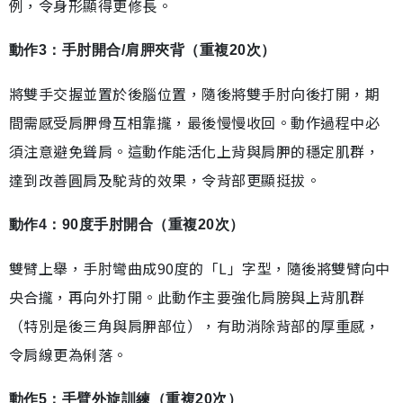
例，令身形顯得更修長。
動作3：手肘開合/肩胛夾背（重複20次）
將雙手交握並置於後腦位置，隨後將雙手肘向後打開，期
間需感受肩胛骨互相靠攏，最後慢慢收回。動作過程中必
須注意避免聳肩。這動作能活化上背與肩胛的穩定肌群，
達到改善圓肩及駝背的效果，令背部更顯挺拔。
動作4：90度手肘開合（重複20次）
雙臂上舉，手肘彎曲成90度的「L」字型，隨後將雙臂向中
央合攏，再向外打開。此動作主要強化肩膀與上背肌群
（特別是後三角與肩胛部位），有助消除背部的厚重感，
令肩線更為俐落。
動作5：手臂外旋訓練（重複20次）