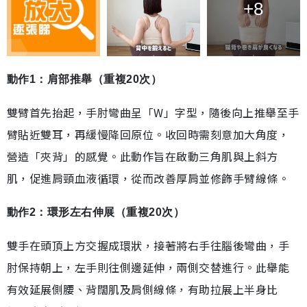
+8
動作1：肩部推舉（重複20次）
雙臂首先抬起，手肘彎曲呈「W」字型，隨後向上推舉至手
臂貼近雙耳，再緩慢降回原位。收回時需刻意加大角度，
營造「夾背」的感覺。此動作旨在啟動三角肌與上斜方
肌，促進肩頸血液循環，從而改善厚肩並修飾手臂線條。
動作2：環形左右伸展（重複20次）
雙手在頭頂上方交握成環狀，接著將右手往腦後彎曲，手
肘保持朝上，左手則往側邊延伸，兩側交替進行。此舉能
有效延展側腰、背闊肌及肩側線條，有助拉展上半身比