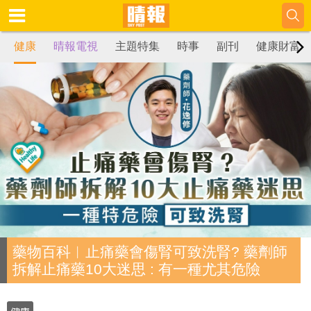
健康
晴報電視
主題特集
時事
副刊
健康財富
藥物百科︱止痛藥會傷腎可致洗腎? 藥劑師
拆解止痛藥10大迷思 : 有一種尤其危險