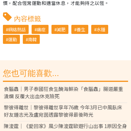
慣，配合恆常運動和適當休息，才能夠持之以恆。
內容標籤
網絡熱話
痛症
減肥
養生
水腫
運動
南韓
您也可能喜歡...
食腦蟲｜男子泰國狂食生醃海鮮染「食腦蟲」腸道嚴重
潰爛 反覆大出血休克險死
黎彼得離世｜黎彼得離世享年76歲 今年3月已中風臥床
好友鍾志光及盧宛茵透露黎彼得最後時光
陳浚霆｜《愛回家》風少陳浚霆歐遊行山出事 1原因全身