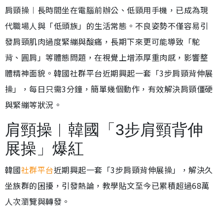
肩頸操︱長時間坐在電腦前辦公、低頸用手機，已成為現
代職場人與「低頭族」的生活常態。不良姿勢不僅容易引
發肩頸肌肉過度緊繃與酸痛，長期下來更可能導致「駝
背、圓肩」等體態問題，在視覺上增添厚重肉感，影響整
體精神面貌。韓國社群平台近期興起一套「3步肩頸背伸展
操」，每日只需3分鐘，簡單幾個動作，有效解決肩頸僵硬
與緊繃等狀況。
肩頸操︱韓國「3步肩頸背伸
展操」爆紅
韓國
社群平台
近期興起一套「3步肩頸背伸展操」，解決久
坐族群的困擾，引發熱論，教學貼文至今已累積超過68萬
人次瀏覽與轉發。