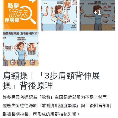
+1
肩頸操︱「3步肩頸背伸展
操」背後原理
許多民眾普遍認為「駝背」主因是背部肌力不足，然而，
體態失衡往往源於「前側胸肌過度緊繃」與「後側背部肌
群被長期拉長」所形成的肌群拮抗失衡。