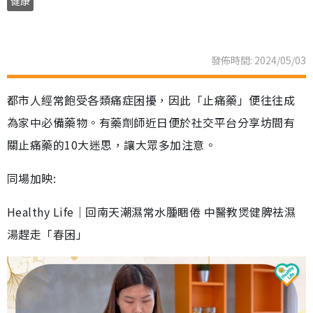
健康
發佈時間: 2024/05/03
都市人經常飽受各類痛症困擾，因此「止痛藥」便往往成
為家中必備藥物。有藥劑師近日便於社交平台分享坊間有
關止痛藥的10大迷思，讓大眾多加注意。
同場加映:
Healthy Life｜回南天潮濕常水腫睏倦 中醫教煲健脾祛濕
湯趕走「春困」