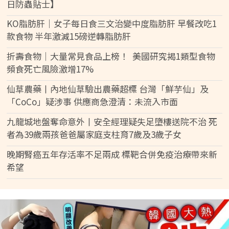
日防蟲貼士】
KO脂肪肝｜女子每日食三文治變中度脂肪肝 早餐改吃1
款食物 半年激減15磅逆轉脂肪肝
折壽食物｜大量常見食品上榜！ 美國研究揭1類型食物
頻食死亡風險激增17%
仙草農藥丨內地仙草驗出農藥超標 台灣「鮮芋仙」及
「CoCo」疑涉事 供應商急澄清：未流入市面
九龍城地盤奪命意外丨安全經理疑失足墮樓送院不治 死
者為39歲兩孩爸爸屬家庭支柱育7歲及3歲子女
晚期腎癌五年存活率不足兩成 標靶合併免疫治療帶來新
希望