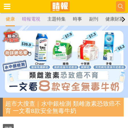
健康
晴報電視
主題特集
時事
副刊
健康財富
超市大搜查｜水中銀檢測 類雌激素恐致癌不
育 一文看8款安全無毒牛奶