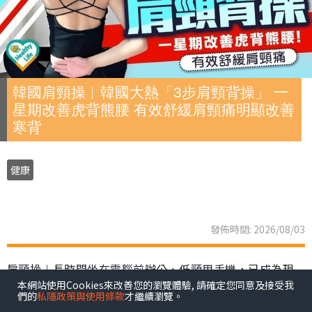
韓國肩頸操︱韓國大熱「3步肩頸背操」 一
星期改善虎背熊腰 有效舒緩肩頸痛明顯改善
寒背
健康
發佈時間: 2026/08/03
肩頸操︱長時間坐在電腦前辦公、低頸用手機，已成為現
本網站使用Cookies來改善您的瀏覽體驗, 請確定您同意及接受我
代職場人與「低頭族」的生活常態。不良姿勢不僅容易引
們的
私隱政策與使用條款
才繼續瀏覽。