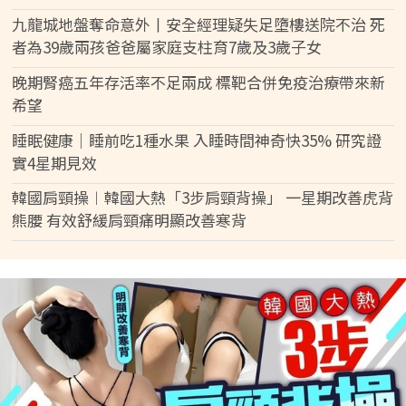
九龍城地盤奪命意外丨安全經理疑失足墮樓送院不治 死
者為39歲兩孩爸爸屬家庭支柱育7歲及3歲子女
晚期腎癌五年存活率不足兩成 標靶合併免疫治療帶來新
希望
睡眠健康｜睡前吃1種水果 入睡時間神奇快35% 研究證
實4星期見效
韓國肩頸操︱韓國大熱「3步肩頸背操」 一星期改善虎背
熊腰 有效舒緩肩頸痛明顯改善寒背