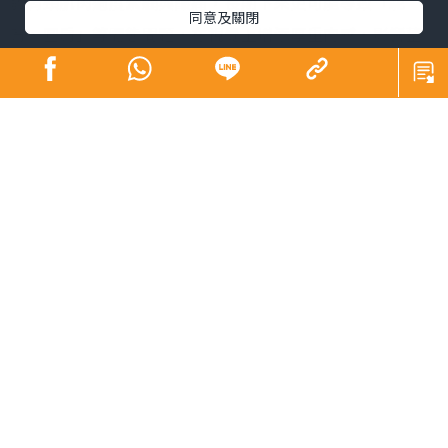
發肩頸肌肉過度緊繃與酸痛，長期下來更可能導致「駝
同意及關閉
背、圓肩」等體態問題，在視覺上增添厚重肉感，影響整
體精神面貌。韓國社群平台近期興起一套「3步肩頸背伸展
操」，每日只需3分鐘，簡單幾個動作，有效解決肩頸僵硬
與緊繃等狀況。
肩頸操︱韓國「3步肩頸背伸
展操」爆紅
韓國
社群平台
近期興起一套「3步肩頸背伸展操」，解決久
坐族群的困擾，引發熱論，教學貼文至今已累積超過68萬
人次瀏覽與轉發。
不少韓國網民隨後進行「實測」，並分享體驗成果。有網
友表示，連續堅持練習一星期後，肩頸僵硬與緊繃感獲得
顯著舒緩，甚至連長期困擾的圓肩狀況也得到改善，大讚