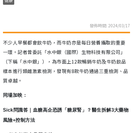
健康
發佈時間: 2024/03/17
不少人早餐都會飲牛奶，而牛奶亦是每日營養攝取的重要
一環。記者曾委託「水中銀（國際）生物科技有限公司」
（下稱「水中銀」），為市面上12款暢銷牛奶及牛奶飲品
樣本進行類雌激素檢測，發現有8款牛奶通過三重檢測、品
質卓越。
同場加映：
Sick問識答｜血糖高企恐誘「糖尿腎」？醫生拆解3大藥物
風險+控制方法