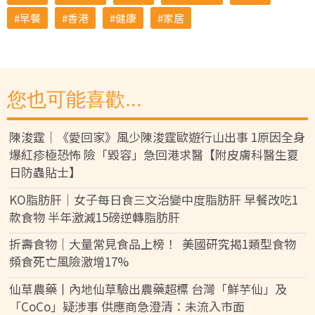
早餐
香港
健康
家居
您也可能喜歡...
陳浚霆｜《愛回家》風少陳浚霆歐遊行山出事 1原因全身
爆紅疹極恐怖 險「毀容」急回港求醫【附皮膚科醫生夏
日防蟲貼士】
KO脂肪肝｜女子每日食三文治變中度脂肪肝 早餐改吃1
款食物 半年激減15磅逆轉脂肪肝
折壽食物｜大量常見食品上榜！ 美國研究揭1類型食物
頻食死亡風險激增17%
仙草農藥丨內地仙草驗出農藥超標 台灣「鮮芋仙」及
「CoCo」疑涉事 供應商急澄清：未流入市面