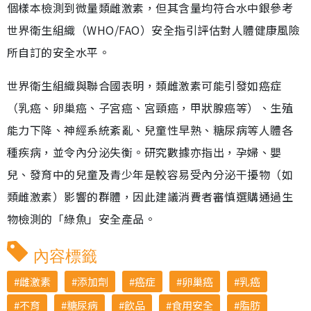
個樣本檢測到微量類雌激素，但其含量均符合水中銀參考
世界衛生組織（WHO/FAO）安全指引評估對人體健康風險
所自訂的安全水平。
世界衛生組織與聯合國表明，類雌激素可能引發如癌症
（乳癌、卵巢癌、子宮癌、宮頸癌，甲狀腺癌等）、生殖
能力下降、神經系統紊亂、兒童性早熟、糖尿病等人體各
種疾病，並令內分泌失衡。研究數據亦指出，孕婦、嬰
兒、發育中的兒童及青少年是較容易受內分泌干擾物（如
類雌激素）影響的群體，因此建議消費者審慎選購通過生
物檢測的「綠魚」安全產品。
內容標籤
雌激素
添加劑
癌症
卵巢癌
乳癌
不育
糖尿病
飲品
食用安全
脂肪