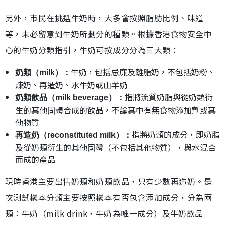
另外，市民在挑選牛奶時，大多會按照脂肪比例、味道
等，未必留意到牛奶所劃分的種類。根據香港食物安全中
心的牛奶分類指引，牛奶可按成分分為三大類：
牛奶，包括忌廉及離脂奶，不包括奶粉、
奶類（milk）：
煉奶、再造奶、水牛奶或山羊奶
指將流質奶脂與從奶類衍
奶類飲品（milk beverage）：
生的其他固體合成的飲品，不論其中有無食物添加劑或其
他物質
指將奶類的成分，即奶脂
再造奶（reconstituted milk）：
及從奶類衍生的其他固體（不包括其他物質），與水混合
而成的產品
現時香港主要出售奶類和奶類飲品，只有少數再造奶。是
次測試樣本分類主要按照樣本有否包含添加成分，分為兩
類：牛奶（milk drink，牛奶為唯一成分）及牛奶飲品