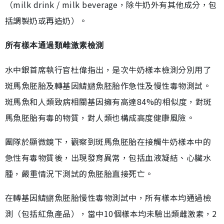
（milk drink / milk beverage，除牛奶外有其他成分，包
括調製奶或再造奶）。
所有樣本通過類雌激素檢測
水中銀首席執行官杜偉指出，是次牛奶樣本檢測分別用了
斑馬魚胚胎及轉基因鯖鱂魚胚胎作急性及慢性毒物測試。
斑馬魚和人類致病相關基因擁有高達84%的相似度，對斑
馬魚胚胎有毒的物質，對人類也構成高度健康風險。
團隊於顯微鏡下，觀察到斑馬魚胚胎在接觸牛奶樣本中的
急性有毒物質後，出現發育異常，包括血液凝結、心臟水
腫，嚴重情況下測試的魚胚胎直接死亡。
在轉基因鯖鱂魚胚胎慢性毒物測試中，所有樣本均通過檢
測（包括紅魚產品），當中10個樣本均未驗出類雌激素，2