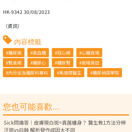
HK-9342 30/08/2023
（資訊）
內容標籤
糖尿病
高血糖
冠心病
心臟衰竭
腎衰竭
糖尿心
糖尿腎
氣喘易攰
內分泌及糖尿科專科
馬焌傑醫生
糖尿偵探學院
您也可能喜歡...
Sick問識答｜皮膚現白斑=真菌纏身？ 醫生教1方法分辨
汗斑vs白蝕 解析發作成因大不同