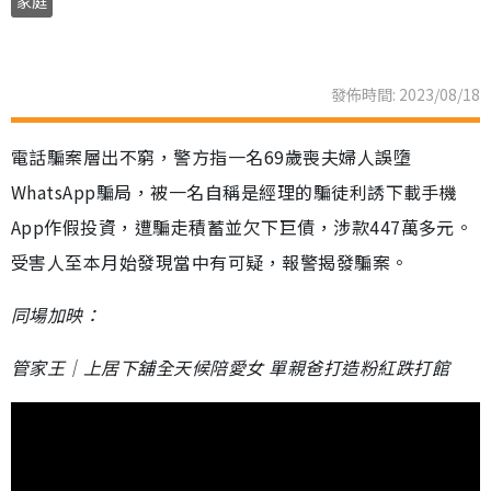
家庭
發佈時間: 2023/08/18
電話騙案層出不窮，警方指一名69歲喪夫婦人誤墮
WhatsApp騙局，被一名自稱是經理的騙徒利誘下載手機
App作假投資，遭騙走積蓄並欠下巨債，涉款447萬多元。
受害人至本月始發現當中有可疑，報警揭發騙案。
同場加映：
管家王｜上居下舖全天候陪愛女 單親爸打造粉紅跌打館