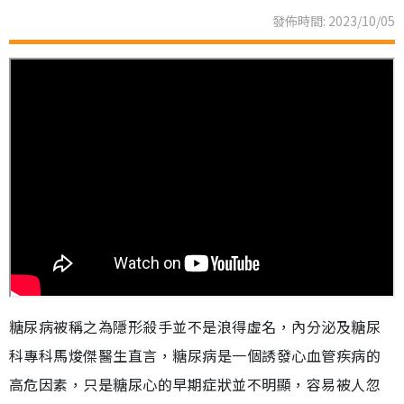
發佈時間: 2023/10/05
糖尿病被稱之為隱形殺手並不是浪得虛名，內分泌及糖尿
科專科馬焌傑醫生直言，糖尿病是一個誘發心血管疾病的
高危因素，只是糖尿心的早期症狀並不明顯，容易被人忽