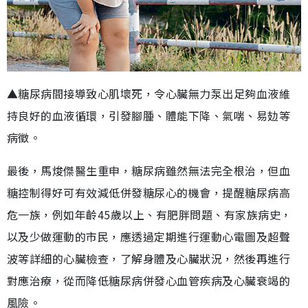
▲糖尿病間接導致心肌壞死，令心臟無力泵出足夠血液維
持良好的血液循環，引發腳腫、體能下降、氣喘、易攰等
病徵。
最後，馬焌傑醫生重申，糖尿病雖然無法完全根治，但血
糖控制得好可有效減低併發糖尿心的機會，提醒糖尿病高
危一族，例如年齡45歲以上、有肥胖問題、有家族病史，
以及少做運動的市民，應透過定期進行運動心電圖及超聲
波等詳細的心臟檢查，了解身體及心臟狀況，然後再進行
對應治療，從而降低糖尿病併發心血管疾病及心臟衰竭的
風險。