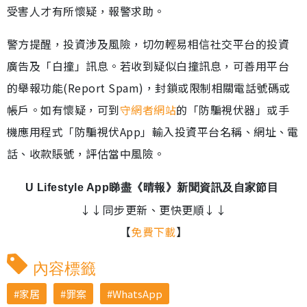
受害人才有所懷疑，報警求助。
警方提醒，投資涉及風險，切勿輕易相信社交平台的投資
廣告及「白撞」訊息。若收到疑似白撞訊息，可善用平台
的舉報功能(Report Spam)，封鎖或限制相關電話號碼或
帳戶。如有懷疑，可到
守網者網站
的「防騙視伏器」或手
機應用程式「防騙視伏App」輸入投資平台名稱、網址、電
話、收款賬號，評估當中風險。
U Lifestyle App睇盡《晴報》新聞資訊及自家節目
↓↓同步更新、更快更順↓↓
【
免費下載
】
內容標籤
家居
罪案
WhatsApp