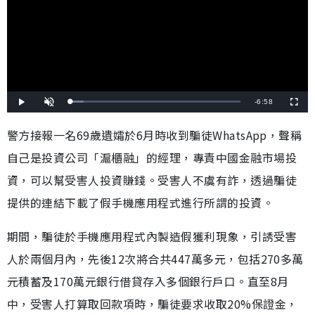
剩
-
6:58
載
播
開
全
入
放
啟
螢
完
音
幕
餘
畢
效
警方接報一名69歲遺孀於6月時收到騙徒WhatsApp，聲稱
:
7
時
.
自己是投資公司「滬櫃融」的經理，專責中國金融市場投
7
5
間
%
資，可以幫受害人投資賺錢。受害人不虞有詐，透過騙徒
提供的連結下載了假手機應用程式進行所謂的投資。
期間，騙徒於手機應用程式內製造假獲利現象，引誘受害
人於兩個月內，先後12次將合共447萬多元，包括270多萬
元積蓄及170萬元銀行借貸存入多個銀行戶口。直至8月
中，受害人打算取回款項時，騙徒要求收取20%保證金，