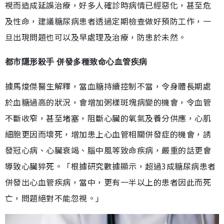
視而造成延誤治療，好多人確診時病情已經惡化，甚至危
及性命，建議糖尿病患者透過定期檢查做好預防工作，一
旦出現問題也可以及早處理及治療，防患於未然。
都市隱形殺手 併發多種致命心血管疾病
據馬焌傑醫生解釋，當血糖持續控制不當，令身體長期處
於血糖過高的狀況，會增加粥樣斑塊病變的機會，令血管
不斷收窄，甚至堵塞，阻斷心臟的氧氣及養分供應，心肌
細胞更因而壞死，增加患上心血管相關併發症的機會，誘
發冠心病、心臟衰竭、腦中風等致命疾病，嚴重的話更會
導致心臟猝死。「根據研究數據顯示，超過3成糖尿病患者
併發出心血管疾病，當中，更有一半以上的患者因此而死
亡，問題絕對不能忽視。」