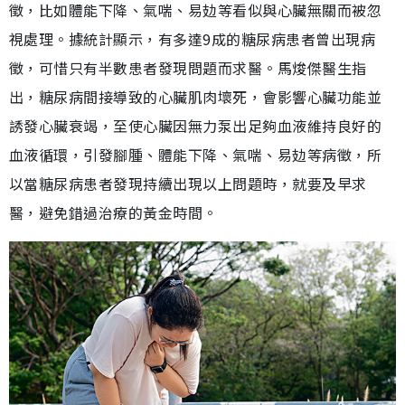
徵，比如體能下降、氣喘、易攰等看似與心臟無關而被忽
視處理。據統計顯示，有多達9成的糖尿病患者曾出現病
徵，可惜只有半數患者發現問題而求醫。馬焌傑醫生指
出，糖尿病間接導致的心臟肌肉壞死，會影響心臟功能並
誘發心臟衰竭，至使心臟因無力泵出足夠血液維持良好的
血液循環，引發腳腫、體能下降、氣喘、易攰等病徵，所
以當糖尿病患者發現持續出現以上問題時，就要及早求
醫，避免錯過治療的黃金時間。