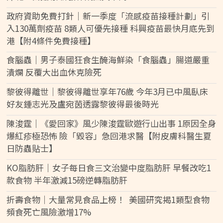
政府資助免費打針｜新一季度「流感疫苗接種計劃」引
入130萬劑疫苗 8類人可優先接種 科興疫苗最快月底先到
港【附4條件免費接種】
食腦蟲｜男子泰國狂食生醃海鮮染「食腦蟲」腸道嚴重
潰爛 反覆大出血休克險死
黎彼得離世｜黎彼得離世享年76歲 今年3月已中風臥床
好友鍾志光及盧宛茵透露黎彼得最後時光
陳浚霆｜《愛回家》風少陳浚霆歐遊行山出事 1原因全身
爆紅疹極恐怖 險「毀容」急回港求醫【附皮膚科醫生夏
日防蟲貼士】
KO脂肪肝｜女子每日食三文治變中度脂肪肝 早餐改吃1
款食物 半年激減15磅逆轉脂肪肝
折壽食物｜大量常見食品上榜！ 美國研究揭1類型食物
頻食死亡風險激增17%