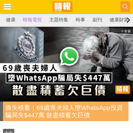
健康
晴報電視
主題特集
時事
副刊
健康財富
痛失積蓄｜69歲喪夫婦人墮WhatsApp投資
騙局失$447萬 散盡積蓄欠巨債