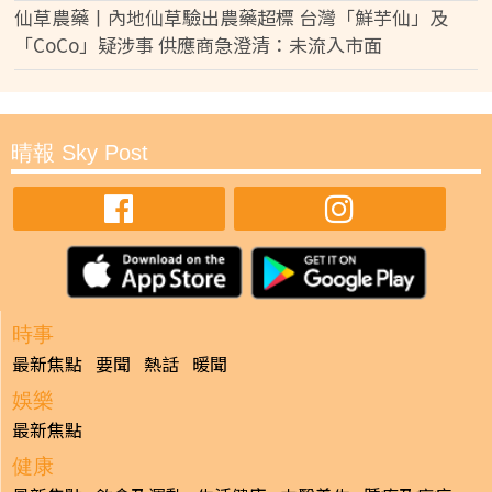
仙草農藥丨內地仙草驗出農藥超標 台灣「鮮芋仙」及
「CoCo」疑涉事 供應商急澄清：未流入市面
晴報 Sky Post
時事
最新焦點
要聞
熱話
暖聞
娛樂
最新焦點
健康