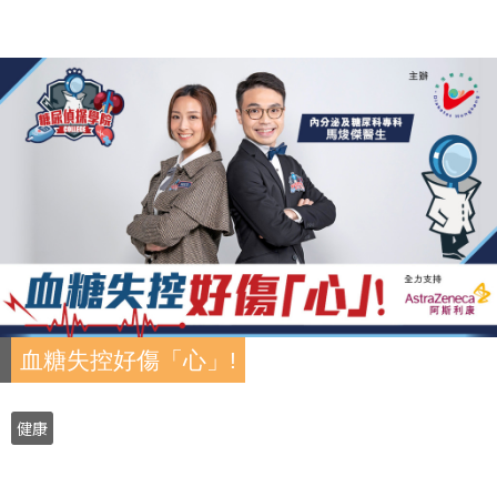
血糖失控好傷「心」!
健康