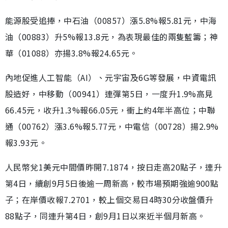
能源股受追捧，中石油（00857）漲5.8%報5.81元，中海
油（00883）升5%報13.8元，為表現最佳的兩隻藍籌；神
華（01088）亦揚3.8%報24.65元。
內地促進人工智能（AI）、元宇宙及6G等發展，中資電訊
股造好，中移動（00941）連彈第5日，一度升1.9%高見
66.45元，收升1.3%報66.05元，衝上約4年半高位；中聯
通（00762）漲3.6%報5.77元，中電信（00728）揚2.9%
報3.93元。
人民幣兌1美元中間價昨開7.1874，按日走高20點子，連升
第4日，續創9月5日後逾一周新高，較市場預期強逾900點
子；在岸價收報7.2701，較上個交易日4時30分收盤價升
88點子，同連升第4日，創9月1日以來近半個月新高。