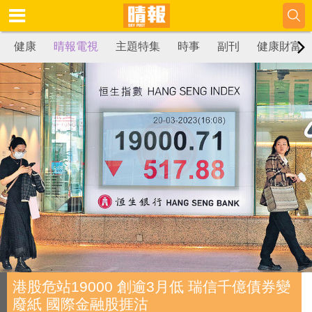
健康
晴報電視
主題特集
時事
副刊
健康財富
港股危站19000 創逾3月低 瑞信千億債券變
廢紙 國際金融股捱沽