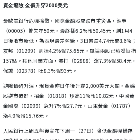
資金避險 金價升穿2000美元
憂歐美銀行危機擴散，國際金融股成跌市重災區，滙豐
（00005）曾失守50元，最終插6.2%報50.45元，創1月4
日後收市新低，為表現最差藍籌，3日累跌4.74元或8.6%；
友邦（01299）則挫4.2%報75.65元，單這兩股已蒸發恒指
157點。其他同業方面，渣打（02888）瀉7.3%報58.4元，
保誠（02378）吐8.3%報93元。
避險情緒升溫，現貨金昨日午後升穿2,000美元大關，金礦
股逆市造好，招金（01818）炒高11%報10.82元，中國黃
金國際（02099）急升7%報27.7元，山東黃金（01787）
漲4.9%報15.76元。
人民銀行上周五盤後宣布下周一（27日）降低金融機構存