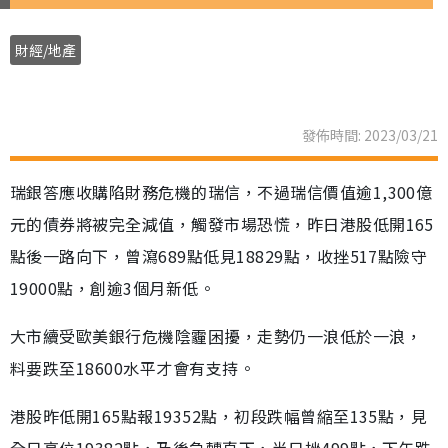
財經/地產
發佈時間: 2023/03/21
瑞銀答應收購陷財務危機的瑞信，不過瑞信價值逾1,300億
元的債券將被完全減值，觸發市場恐慌，昨日港股低開165
點後一路向下，曾瀉689點低見18829點，收挫517點險守
19000點，創逾3個月新低。
大市續受歐美銀行危機陰霾困擾，走勢仍一浪低於一浪，
料要跌至18600水平才會有支持。
港股昨低開165點報19352點，初段跌幅曾縮至135點，見
全日高位19382點，及後急轉直下，半日挫499點，下午跌