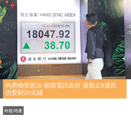
內房物管捱沽 能源電訊造好 港股止6連跌
仍受制20天綫
財經/地產