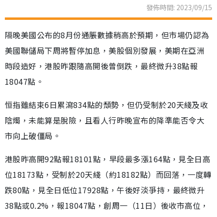
發佈時間: 2023/09/15
隔晚美國公布的8月份通脹數據稍高於預期，但市場仍認為
美國聯儲局下周將暫停加息，美股個別發展，美期在亞洲
時段造好，港股昨跟隨高開後曾倒跌，最終微升38點報
18047點。
恒指雖結束6日累瀉834點的頹勢，但仍受制於20天綫及收
陰燭，未能算是脫險，且看人行昨晚宣布的降準能否令大
市向上破僵局。
港股昨高開92點報18101點，早段最多漲164點，見全日高
位18173點，受制於20天綫（約18182點）而回落，一度轉
跌80點，見全日低位17928點，午後好淡爭持，最終微升
38點或0.2%，報18047點，創周一（11日）後收市高位，