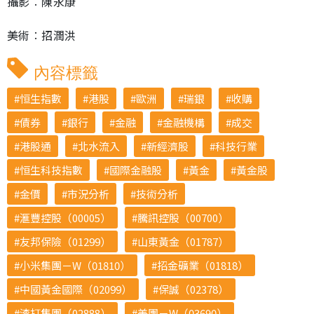
攝影︰陳永康
美術︰招潤洪
內容標籤
恒生指數
港股
歐洲
瑞銀
收購
債券
銀行
金融
金融機構
成交
港股通
北水流入
新經濟股
科技行業
恒生科技指數
國際金融股
黃金
黃金股
金價
市況分析
技術分析
滙豐控股（00005）
騰訊控股（00700）
友邦保險（01299）
山東黃金（01787）
小米集團－W（01810）
招金礦業（01818）
中國黃金國際（02099）
保誠（02378）
渣打集團（02888）
美團－W（03690）