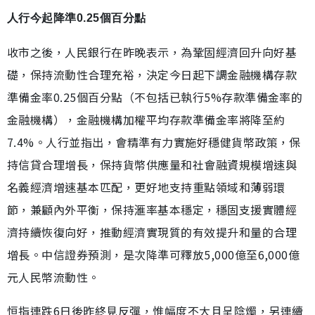
人行今起降準0.25個百分點
收市之後，人民銀行在昨晚表示，為鞏固經濟回升向好基
礎，保持流動性合理充裕，決定今日起下調金融機構存款
準備金率0.25個百分點（不包括已執行5%存款準備金率的
金融機構），金融機構加權平均存款準備金率將降至約
7.4%。人行並指出，會精準有力實施好穩健貨幣政策，保
持信貸合理增長，保持貨幣供應量和社會融資規模增速與
名義經濟增速基本匹配，更好地支持重點領域和薄弱環
節，兼顧內外平衡，保持滙率基本穩定，穩固支援實體經
濟持續恢復向好，推動經濟實現質的有效提升和量的合理
增長。中信證券預測，是次降準可釋放5,000億至6,000億
元人民幣流動性。
恒指連跌6日後昨終見反彈，惟幅度不大且呈陰燭，另連續