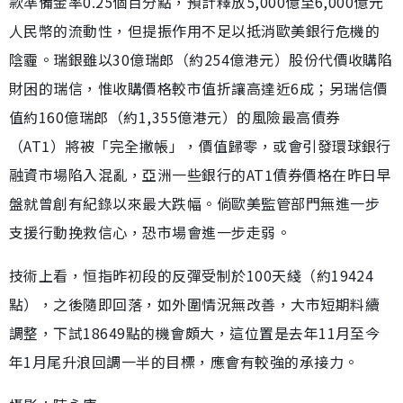
款準備金率0.25個百分點，預計釋放5,000億至6,000億元
人民幣的流動性，但提振作用不足以抵消歐美銀行危機的
陰霾。瑞銀雖以30億瑞郎（約254億港元）股份代價收購陷
財困的瑞信，惟收購價格較市值折讓高達近6成；另瑞信價
值約160億瑞郎（約1,355億港元）的風險最高債券
（AT1）將被「完全撇帳」，價值歸零，或會引發環球銀行
融資市場陷入混亂，亞洲一些銀行的AT1債券價格在昨日早
盤就曾創有紀錄以來最大跌幅。倘歐美監管部門無進一步
支援行動挽救信心，恐市場會進一步走弱。
技術上看，恒指昨初段的反彈受制於100天綫（約19424
點），之後隨即回落，如外圍情況無改善，大市短期料續
調整，下試18649點的機會頗大，這位置是去年11月至今
年1月尾升浪回調一半的目標，應會有較強的承接力。