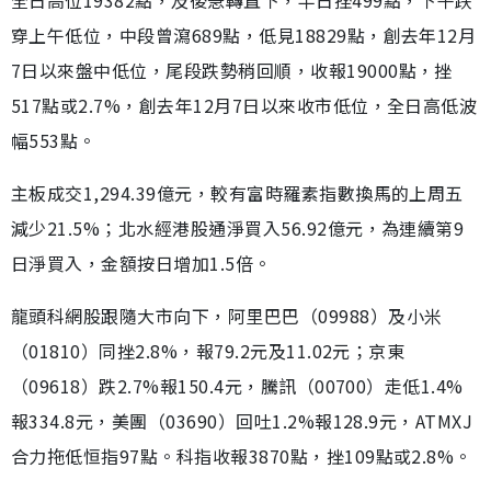
穿上午低位，中段曾瀉689點，低見18829點，創去年12月
7日以來盤中低位，尾段跌勢稍回順，收報19000點，挫
517點或2.7%，創去年12月7日以來收市低位，全日高低波
幅553點。
主板成交1,294.39億元，較有富時羅素指數換馬的上周五
減少21.5%；北水經港股通淨買入56.92億元，為連續第9
日淨買入，金額按日增加1.5倍。
龍頭科網股跟隨大市向下，阿里巴巴（09988）及小米
（01810）同挫2.8%，報79.2元及11.02元；京東
（09618）跌2.7%報150.4元，騰訊（00700）走低1.4%
報334.8元，美團（03690）回吐1.2%報128.9元，ATMXJ
合力拖低恒指97點。科指收報3870點，挫109點或2.8%。