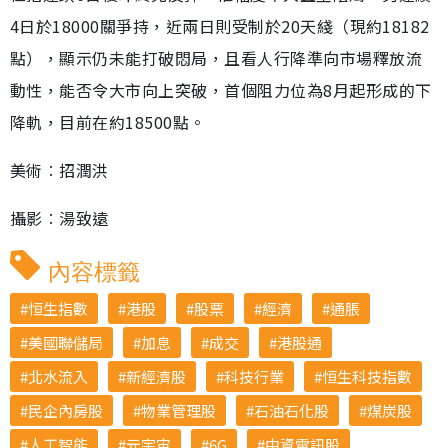
4日於18000關爭持，近兩日則受制於20天綫（現約18182
點），顯示仍未能打破悶局，且看人行降準向市場釋放流
動性，能否令大市向上突破，首個阻力位為8月起形成的下
降軌，目前在約18500點。
美術︰招潤洪
攝影︰湯致遠
內容標籤
恒生指數
港股
股票
經濟
通脹
美國聯儲局
加息
成交
港股通
北水流入
新經濟股
科技行業
恒生科技指數
民企內房股
物業管理股
石油石化股
煤炭股
人工智能
元宇宙
6G
中資電訊股