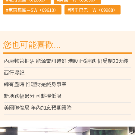
京東集團—SW（09618）
阿里巴巴－W（09988）
您也可能喜歡...
內房物管捱沽 能源電訊造好 港股止6連跌 仍受制20天綫
西行漫記
緣有盡時 惟理財是終身事業
新地跌幅過分 可趁機低吸
美國聯儲局 年內加息預期續降