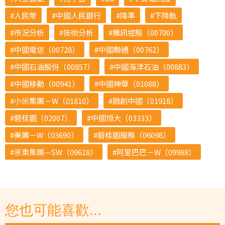
人民幣
中國人民銀行
降準
下降軌
市況分析
技術分析
騰訊控股（00700）
中國電信（00728）
中國聯通（00762）
中國石油股份（00857）
中國海洋石油（00883）
中國移動（00941）
中國神華（01088）
小米集團－W（01810）
融創中國（01918）
碧桂園（02007）
中國恒大（03333）
美團－W（03690）
碧桂園服務（06098）
京東集團—SW（09618）
阿里巴巴－W（09988）
您也可能喜歡...