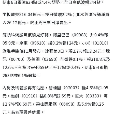
結束6日累瀉834點或4.4%頹勢，全日高低波幅244點。
主板成交816.04億元，按日微增2.2%；北水經港股通淨買
入26.12億元，終止周三單日淨賣出。
龍頭科網股氣氛稍見好轉，阿里巴巴（09988）升0.4%報
85.9元，京東（09618）揚0.2%報124元，小米（01810）
旗艦手機傳11月發布，連彈第3日，漲2.7%報12.24元；騰
訊（00700）及美團（03690）則微跌0.1%，報319.8元及
123元。科指收報4059點，升17點或0.4%，結束6日累插
263點或6.1%弱勢。
內房及物管股再有沽壓，碧桂園（02007）挫4.5%報1.05
元，融創（01918）插8.8%報2.69元，恒大（03333）瀉
12.7%報0.69元，碧桂園服務（06098）跌5.9%報9.25
元，為表現最差藍籌。