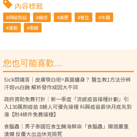
內容標籤
網絡熱話
痛症
減肥
養生
水腫
運動
南韓
您也可能喜歡...
Sick問識答｜皮膚現白斑=真菌纏身？ 醫生教1方法分辨
汗斑vs白蝕 解析發作成因大不同
政府資助免費打針｜新一季度「流感疫苗接種計劃」引
入130萬劑疫苗 8類人可優先接種 科興疫苗最快月底先到
港【附4條件免費接種】
食腦蟲｜男子泰國狂食生醃海鮮染「食腦蟲」腸道嚴重
潰爛 反覆大出血休克險死