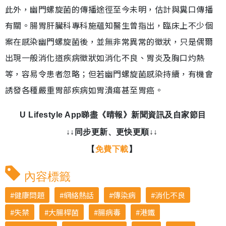
此外，幽門螺旋菌的傳播途徑至今未明，估計與糞口傳播
有關。腸胃肝臟科專科施蘊知醫生曾指出，臨床上不少個
案在感染幽門螺旋菌後，並無非常異常的徵狀，只是偶爾
出現一般消化道疾病徵狀如消化不良、胃炎及胸口灼熱
等，容易令患者忽略；但若幽門螺旋菌感染持續，有機會
誘發各種嚴重胃部疾病如胃潰瘍甚至胃癌。
U Lifestyle App睇盡《晴報》新聞資訊及自家節目
↓↓同步更新、更快更順↓↓
【
免費下載
】
內容標籤
健康問題
網絡熱話
傳染病
消化不良
失禁
大腸桿菌
腸病毒
港鐵