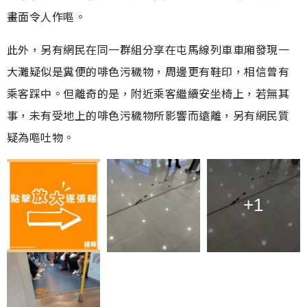
畫面令人作嘔。
此外，另有網民在同一群組分享在屯馬線列車車廂發現一
大灘疑似是糞便的啡色污穢物，周邊更有鞋印，相信曾有
乘客踩中。但離奇的是，附近乘客繼續安坐椅上，若無其
事，未有受地上的啡色污穢物所影響而遠離，另有網民質
疑為嘔吐物。
+1