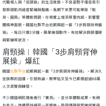
代職場人與「低頭族」的生活常態。不良姿勢不僅容易引
發肩頸肌肉過度緊繃與酸痛，長期下來更可能導致「駝
背、圓肩」等體態問題，在視覺上增添厚重肉感，影響整
體精神面貌。韓國社群平台近期興起一套「3步肩頸背伸展
操」，每日只需3分鐘，簡單幾個動作，有效解決肩頸僵硬
與緊繃等狀況。
肩頸操︱韓國「3步肩頸背伸
展操」爆紅
韓國
社群平台
近期興起一套「3步肩頸背伸展操」，解決久
坐族群的困擾，引發熱論，教學貼文至今已累積超過68萬
人次瀏覽與轉發。
不少韓國網民隨後進行「實測」，並分享體驗成果。有網
友表示，連續堅持練習一星期後，肩頸僵硬與緊繃感獲得