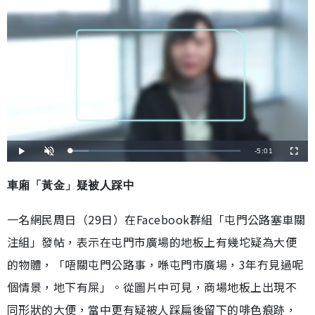
剩
-
5:01
載
播
開
全
入
放
啟
螢
完
音
幕
餘
畢
效
:
車廂「黃金」疑被人踩中
1
時
0
.
7
間
一名網民周日（29日）在Facebook群組「屯門公路塞車關
6
%
注組」發帖，表示在屯門市廣場的地板上有幾坨疑為大便
的物體，「唔關屯門公路事，喺屯門市廣場，3年冇見過呢
個情景，地下有屎」。從圖片中可見，商場地板上出現不
同形狀的大便，當中更有疑被人踩扁後留下的啡色痕跡，