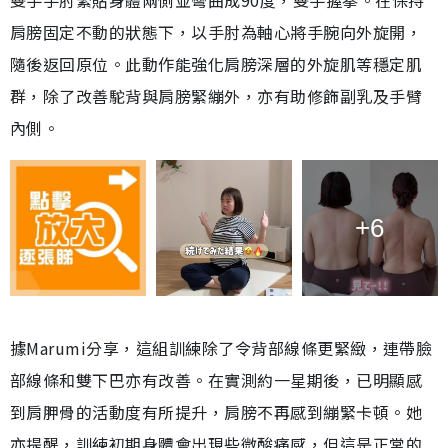
雙手手肘緊貼身體兩側並彎曲成90度，雙手握拳。在保持
肩膀固定不動的狀態下，以手肘為軸心將手腕向外旋開，
隨後返回原位。此動作能強化肩膀深層的外旋肌等穩定肌
群，除了改善駝背與肩膀緊繃外，亦有助修飾副乳及手臂
內側。
+6
據Marumi分享，這組訓練除了令背部線條更緊緻，連帶臉
部線條和雙下巴亦有改善。在實測約一星期後，已明顯感
到肩胛骨的活動度有所提升，肩膀不再感到繃緊卡頓。她
亦提醒，訓練初期身體會出現些微酸痛感，但這是正常的