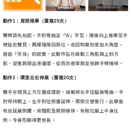
動作1：肩部推舉（重複20次）
雙臂首先抬起，手肘彎曲呈「W」字型，隨後向上推舉至手
臂貼近雙耳，再緩慢降回原位。收回時需刻意加大角度，
營造「夾背」的感覺。此動作旨在啟動三角肌與上斜方
肌，促進肩頸血液循環，從而改善厚肩並修飾手臂線條。
動作2：環形左右伸展（重複20次）
雙手在頭頂上方交握成環狀，接著將右手往腦後彎曲，手
肘保持朝上，左手則往側邊延伸，兩側交替進行。此舉能
有效延展側腰、背闊肌及肩側線條，有助拉展上半身比
例，令身形顯得更修長。