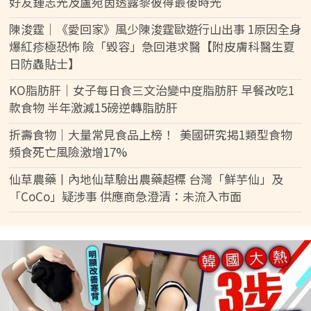
好友鍾志光及盧宛茵透露黎彼得最後時光
陳浚霆｜《愛回家》風少陳浚霆歐遊行山出事 1原因全身
爆紅疹極恐怖 險「毀容」急回港求醫【附皮膚科醫生夏
日防蟲貼士】
KO脂肪肝｜女子每日食三文治變中度脂肪肝 早餐改吃1
款食物 半年激減15磅逆轉脂肪肝
折壽食物｜大量常見食品上榜！ 美國研究揭1類型食物
頻食死亡風險激增17%
仙草農藥丨內地仙草驗出農藥超標 台灣「鮮芋仙」及
「CoCo」疑涉事 供應商急澄清：未流入市面