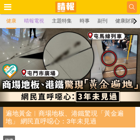
健康
晴報電視
主題特集
時事
副刊
健康財富
遍地黃金︳商場地板、港鐵驚現「黃金遍
地」 網民直呼噁心：3年未見過