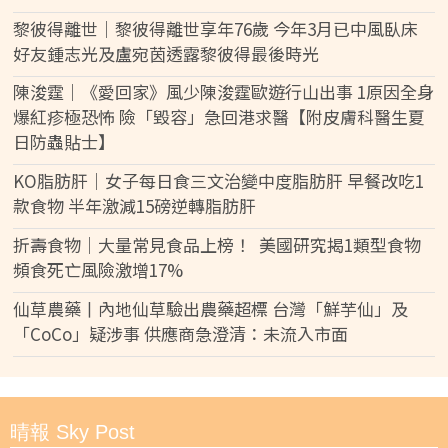
黎彼得離世｜黎彼得離世享年76歲 今年3月已中風臥床
好友鍾志光及盧宛茵透露黎彼得最後時光
陳浚霆｜《愛回家》風少陳浚霆歐遊行山出事 1原因全身
爆紅疹極恐怖 險「毀容」急回港求醫【附皮膚科醫生夏
日防蟲貼士】
KO脂肪肝｜女子每日食三文治變中度脂肪肝 早餐改吃1
款食物 半年激減15磅逆轉脂肪肝
折壽食物｜大量常見食品上榜！ 美國研究揭1類型食物
頻食死亡風險激增17%
仙草農藥丨內地仙草驗出農藥超標 台灣「鮮芋仙」及
「CoCo」疑涉事 供應商急澄清：未流入市面
晴報 Sky Post