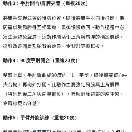
動作3：手肘開合/肩胛夾背（重複20次）
將雙手交握並置於後腦位置，隨後將雙手肘向後打開，期
間需感受肩胛骨互相靠攏，最後慢慢收回。動作過程中必
須注意避免聳肩。這動作能活化上背與肩胛的穩定肌群，
達到改善圓肩及駝背的效果，令背部更顯挺拔。
動作4：90度手肘開合（重複20次）
雙臂上舉，手肘彎曲成90度的「L」字型，隨後將雙臂向中
央合攏，再向外打開。此動作主要強化肩膀與上背肌群
（特別是後三角與肩胛部位），有助消除背部的厚重感，
令肩線更為俐落。
動作5：手臂外旋訓練（重複20次）