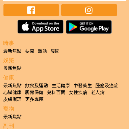
時事
最新焦點
要聞
熱話
暖聞
娛樂
最新焦點
健康
最新焦點
飲食及運動
生活健康
中醫養生
腫瘤及癌症
心臟健康
腸胃保健
兒科百問
女性疾病
老人病
皮膚護理
更多專題
寵物
最新焦點
副刊