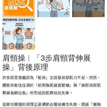
+1
肩頸操︱「3步肩頸背伸展
操」背後原理
許多民眾普遍認為「駝背」主因是背部肌力不足，然而，
體態失衡往往源於「前側胸肌過度緊繃」與「後側背部肌
群被長期拉長」所形成的肌群拮抗失衡。
這套在韓國的原理正是調節此種結構性失衡，透過「擴胸