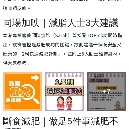
適應期反應。
同場加映｜減脂人士3大建議
本港專業營養師陳宣希（Sarah）曾接受TOPick訪問時指
出，飲食管控是減肥成功的關鍵，故此建議一個既安全又
健康的「2周快速減肥計劃」，並附上5大貼士維持身材，
供大家參考：
+7
斷食減肥｜做足5件事減肥不