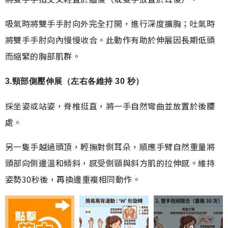
吸氣時將雙手手肘向外完全打開，進行深度擴胸；吐氣時
將雙手手肘向內慢慢收合。此動作有助於伸展因長期低頭
而縮緊的胸部肌群。
3.頸部側壓伸展（左右各維持 30 秒）
採坐姿或站姿，脊椎挺直，將一手自然彎曲並放置於後腰
處。
另一隻手越過頭頂，輕撫對側耳朵，順應手臂自然重量將
頭部向側邊溫和傾斜，感受側頸與斜方肌的拉伸感。維持
姿勢30秒後，再換邊重複相同動作。