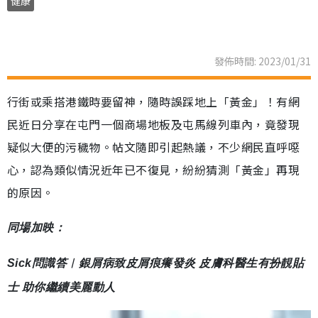
健康
發佈時間: 2023/01/31
行街或乘搭港鐵時要留神，隨時誤踩地上「黃金」！有網
民近日分享在屯門一個商場地板及屯馬線列車內，竟發現
疑似大便的污穢物。帖文隨即引起熱議，不少網民直呼噁
心，認為類似情況近年已不復見，紛紛猜測「黃金」再現
的原因。
同場加映：
Sick問識答︳銀屑病致皮屑痕癢發炎 皮膚科醫生有扮靚貼
士 助你繼續美麗動人