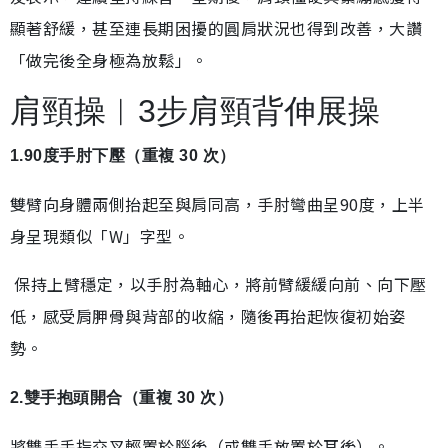
顯著舒緩，甚至連長期困擾的圓肩狀況也得到改善，大讚
「做完後全身極為放鬆」。
肩頸操︱3步肩頸背伸展操
1.90度手肘下壓（重複 30 次）
雙臂向身體兩側抬起至與肩同高，手肘彎曲呈90度，上半
身呈現類似「W」字型。
保持上臂穩定，以手肘為軸心，將前臂緩緩向前、向下壓
低，感受肩胛骨與背部的收縮，隨後再抬起恢復初始姿
勢。
2.雙手抱頭開合（重複 30 次）
將雙手手指交叉輕置於腦後（或雙手放置於耳後）。