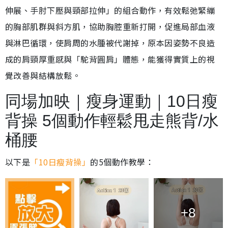
伸展、手肘下壓與頸部拉伸」的組合動作，有效鬆弛緊繃
的胸部肌群與斜方肌，協助胸腔重新打開，促進局部血液
與淋巴循環，使肩周的水腫被代謝掉，原本因姿勢不良造
成的肩頸厚重感與「駝背圓肩」體態，能獲得實質上的視
覺改善與結構放鬆。
同場加映｜瘦身運動｜10日瘦
背操 5個動作輕鬆甩走熊背/水
桶腰
以下是
「10日瘦背操」
的5個動作教學：
+8