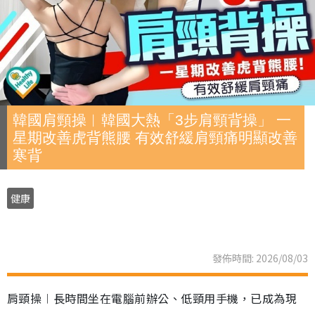
韓國肩頸操︱韓國大熱「3步肩頸背操」 一
星期改善虎背熊腰 有效舒緩肩頸痛明顯改善
寒背
健康
發佈時間: 2026/08/03
肩頸操︱長時間坐在電腦前辦公、低頸用手機，已成為現