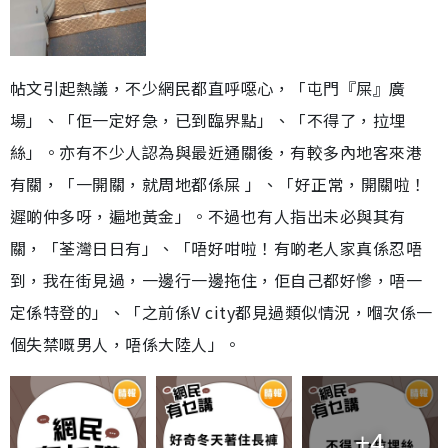
帖文引起熱議，不少網民都直呼噁心，「屯門『屎』廣
場」、「佢一定好急，已到臨界點」、「不得了，拉埋
絲」。亦有不少人認為與最近通關後，有較多內地客來港
有關，「一開關，就周地都係屎 」、「好正常，開關啦！
遲啲仲多呀，遍地黃金」。不過也有人指出未必與其有
關，「荃灣日日有」、「唔好咁啦！有啲老人家真係忍唔
到，我在街見過，一邊行一邊拖住，佢自己都好慘，唔一
定係特登的」、「之前係V city都見過類似情況，嗰次係一
個失禁嘅男人，唔係大陸人」。
+4