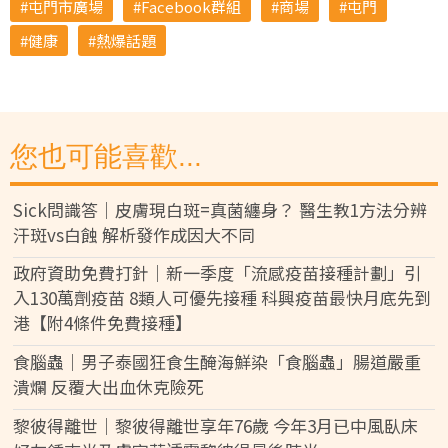
屯門市廣場
Facebook群組
商場
屯門
健康
熱爆話題
您也可能喜歡...
Sick問識答｜皮膚現白斑=真菌纏身？ 醫生教1方法分辨
汗斑vs白蝕 解析發作成因大不同
政府資助免費打針｜新一季度「流感疫苗接種計劃」引
入130萬劑疫苗 8類人可優先接種 科興疫苗最快月底先到
港【附4條件免費接種】
食腦蟲｜男子泰國狂食生醃海鮮染「食腦蟲」腸道嚴重
潰爛 反覆大出血休克險死
黎彼得離世｜黎彼得離世享年76歲 今年3月已中風臥床