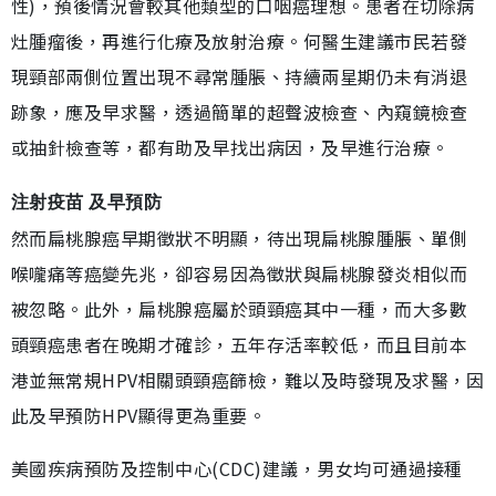
性)，預後情況會較其他類型的口咽癌理想。患者在切除病
灶腫瘤後，再進行化療及放射治療。何醫生建議市民若發
現頸部兩側位置出現不尋常腫脹、持續兩星期仍未有消退
跡象，應及早求醫，透過簡單的超聲波檢查、內窺鏡檢查
或抽針檢查等，都有助及早找出病因，及早進行治療。
注射疫苗 及早預防
然而扁桃腺癌早期徵狀不明顯，待出現扁桃腺腫脹、單側
喉嚨痛等癌變先兆，卻容易因為徵狀與扁桃腺發炎相似而
被忽略。此外，扁桃腺癌屬於頭頸癌其中一種，而大多數
頭頸癌患者在晚期才確診，五年存活率較低，而且目前本
港並無常規HPV相關頭頸癌篩檢，難以及時發現及求醫，因
此及早預防HPV顯得更為重要。
美國疾病預防及控制中心(CDC)建議，男女均可通過接種