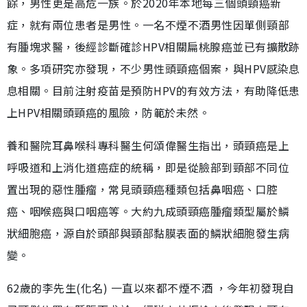
餘，男性更是高危一族。於2020年本地每三個頭頸癌新
症，就有兩位患者是男性。一名不煙不酒男性因單側頸部
有腫塊求醫，後經診斷確診HPV相關扁桃腺癌並已有擴散跡
象。多項研究亦發現，不少男性頭頸癌個案，與HPV感染息
息相關。目前注射疫苗是預防HPV的有效方法，有助降低患
上HPV相關頭頸癌的風險，防範於未然。
養和醫院耳鼻喉科專科醫生何頌偉醫生指出，頭頸癌是上
呼吸道和上消化道癌症的統稱，即是從臉部到頸部不同位
置出現的惡性腫瘤，常見頭頸癌種類包括鼻咽癌、口腔
癌、咽喉癌與口咽癌等。大約九成頭頸癌腫瘤類型屬於鱗
狀細胞癌，源自於頭部與頸部黏膜表面的鱗狀細胞發生病
變。
62歲的李先生(化名) 一直以來都不煙不酒 ，今年初發現自