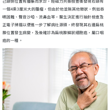
己頸側位置有腫脹而求診，經磁力共振檢查後發現右頸有
一個4乘3厘米大的腫瘤，但由於他並無其他徵狀，例如吞
嚥困難、聲音沙啞、流鼻血等，醫生決定進行抽針檢查及
正電子掃描以便進一步了解病灶源頭，終發現其右邊扁桃
腺位置發生病變，及後確診為扁桃腺鱗狀細胞癌，屬口咽
癌的一種。