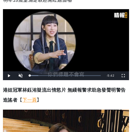
剩
-
5:42
載
播
開
全
入
放
啟
螢
完
音
幕
餘
畢
效
:
港姐冠軍林鈺洧疑流出情慾片 無綫報警求助急發聲明警告
1
時
2
.
【
下一頁
】
造謠者
5
間
9
%