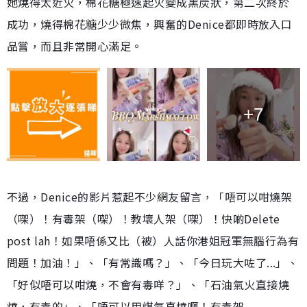
她燒得太近火，棉花糖極速起火變成黑炭狀，第二次終於
成功，燒得棉花糖少少微焦，興奮的Denice都即時放入口
品嘗，而且非常開心滿足。
+7
不過，Denice的影片惹起不少網友留言，「唔可以咁燒架
（㗎）！有毒架（㗎）！教壞人架（㗎）！快啲Delete
post lah！如果唔係又比（被）人話你港姐冠軍無腦行為有
問題！加油！」、「有常識嗎？」、「今日玩大咗了...」、
「好似唔可以咁燒，不會有毒咩？」、「石油氣火直接燒
燒，有毒的」、「唔可以用煤氣直燒啊！有毒架