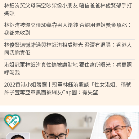
林鈺洧笑父母隔空吵架像小朋友 唔信爸爸林俊賢郁手打
媽咪
林鈺洧被爆欠債50萬靠男人還錢 否認用港姐獎金填氹：
我都未收到
林俊賢遺憾錯過與林鈺洧相處時光 澄清冇退隱：香港人
同我睇實佢
港姐冠軍林鈺洧真性情被讚貼地 獨住寓所曝光：看更照
呼喝我
2022香港小姐競選丨冠軍林鈺洧避談「性女港姐」稱號
許子萱奪亞軍黑面被網友Cap圖：有失望