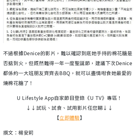
不過根據Denice的影片，難以確認到底她手持的棉花糖是
否掂到火，但既然難得一年一度聖誕節，建議下次Denice
都係約一大班朋友齊齊去BBQ，就可以盡情咁食她最愛的
燒棉花糖了！
U Lifestyle App自家節目登錄《U TV》專區！
↓↓試玩、試食、試用影片任您睇↓↓
【
立即體驗
】
撰文：楊安莉