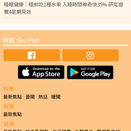
睡眠健康｜睡前吃1種水果 入睡時間神奇快35% 研究證
實4星期見效
晴報 Sky Post
時事
最新焦點
要聞
熱話
暖聞
娛樂
最新焦點
健康