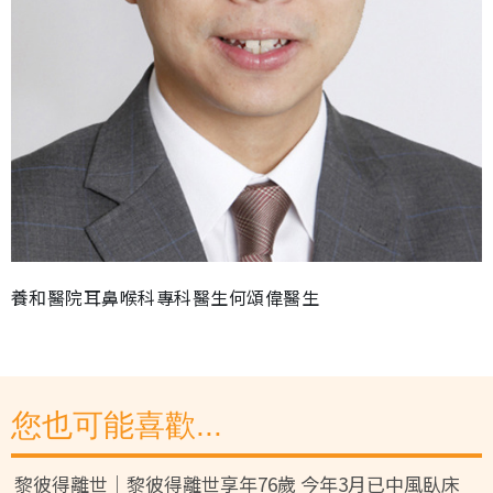
養和醫院耳鼻喉科專科醫生何頌偉醫生
您也可能喜歡...
黎彼得離世｜黎彼得離世享年76歲 今年3月已中風臥床