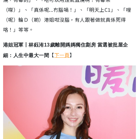
（㗎）」、「真係呢...冇腦喎！」、「明天上C1」、「哩
（呢）輪Ｄ（啲）港姐咁沒腦，有人跟著做就真係死得
咯！」等等。
港姐冠軍丨林鈺洧13歲離開媽媽獨住劏房 當選被批屋企
【
下一頁
】
細：人生中最大一間