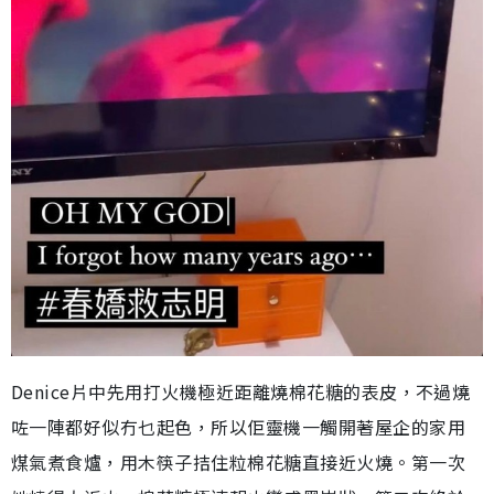
Denice片中先用打火機極近距離燒棉花糖的表皮，不過燒
咗一陣都好似冇乜起色，所以佢靈機一觸開著屋企的家用
煤氣煮食爐，用木筷子拮住粒棉花糖直接近火燒。第一次