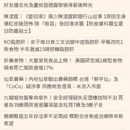
好友鍾志光及盧宛茵透露黎彼得最後時光
陳浚霆｜《愛回家》風少陳浚霆歐遊行山出事 1原因全身
爆紅疹極恐怖 險「毀容」急回港求醫【附皮膚科醫生夏
日防蟲貼士】
KO脂肪肝｜女子每日食三文治變中度脂肪肝 早餐改吃1
款食物 半年激減15磅逆轉脂肪肝
折壽食物｜大量常見食品上榜！ 美國研究揭1類型食物
頻食死亡風險激增17%
仙草農藥丨內地仙草驗出農藥超標 台灣「鮮芋仙」及
「CoCo」疑涉事 供應商急澄清：未流入市面
九龍城地盤奪命意外丨安全經理疑失足墮樓送院不治 死
者為39歲兩孩爸爸屬家庭支柱育7歲及3歲子女
晚期腎癌五年存活率不足兩成 標靶合併免疫治療帶來新
希望