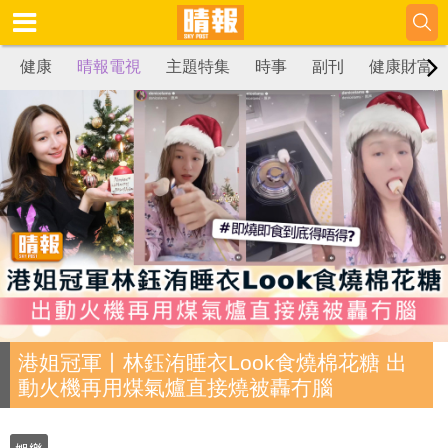
健康
晴報電視
主題特集
時事
副刊
健康財富
港姐冠軍丨林鈺洧睡衣Look食燒棉花糖 出
動火機再用煤氣爐直接燒被轟冇腦