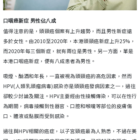
口咽癌新症 男性佔八成
值得注意的是，頭頸癌個案有上升趨勢，而且男性新症遠
多於女性。由2010至2020年，本港頭頸癌新症上升25%，
而2020年每三個新症，就有兩位是男性。另一方面，單是
本港口咽癌新症，便有八成患者為男性。
吸煙、酗酒和年長，一直被視為頭頸癌的高危因素，然而
HPV(人類乳頭瘤病毒)感染亦是頭頸癌發病因素之一，過往
卻較少討論及關注。HPV主要經由性接觸傳染，可以在性行
為期間，病毒接觸到性器官、口腔和喉嚨等部位的皮膚傷
口、體液或黏膜而受到感染。
過往與HPV相關的癌症，以子宮頸癌最為人熟悉，不過在美