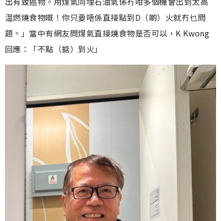
出有致癌物。用煤氣同埋石油氣係冇咁多個機會出到太高
温燃燒食物嘅！你只要唔係直接點到D（啲）火就冇乜問
題。」當中有網友問煤氣直接燒食物是否可以，K Kwong
回應：「不點（掂）到火」