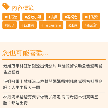
內容標籤
林鈺洧
香港小姐
演員
電視台
林俊賢
BBQ
石油氣
Instagram
煤氣
聖誕節
您也可能喜歡...
港姐冠軍林鈺洧疑流出情慾片 無綫報警求助急發聲明警
告造謠者
港姐冠軍丨林鈺洧13歲離開媽媽獨住劏房 當選被批屋企
細：人生中最大一間
林鈺洧爆爸爸有要求做親子鑑定 認同母指林俊賢叫墮
胎：都唔出奇