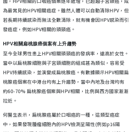
國，HPV相關的口咽癌個案逐年遞增，已超越子宮頸癌，成
為最常見的HPV相關癌症。雖然人體可以自動清除HPV，但
若長期持續感染而無法全數清除，就有機會因HPV感染而引
發癌症，例如HPV相關的頭頸癌。
HPV相關扁桃腺癌個案有上升趨勢
至今全球男性患上HPV相關頭頸癌的發病率，遠高於女性。
當中以扁桃腺細胞與子宮頸細胞的組成甚為類似，容易受
HPV持續感染，並演變成扁桃腺癌。有數據顯示HPV相關扁
桃腺癌個案在中港台均有上升趨勢，當中內地及台灣均有
約60-70% 扁桃腺癌個案與HPV相關，比例與西方國家漸漸
拉近。
何醫生表示，扁桃腺癌屬於口咽癌的一種，這類型癌症
中，如果發現腫瘤細胞內的HPV檢測呈陽性(例如p16陽