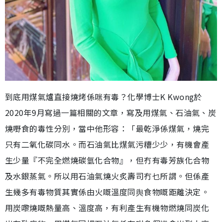
到底用煤氣爐直接燒烤係咪有毒？化學博士K Kwong於
2020年9月寫過一篇相關的文章，寫及用煤氣、石油氣、炭
燒嘢食的毒性分別，當中他形容：「最乾淨係煤氣，燒完
只有二氧化碳同水。而石油氣比煤氣污糟少少，有機會產
生少量『不完全燃燒碳氫化合物』，但冇有毒芳族化合物
及水銀蒸氣。所以用石油氣燒火炙壽司冇乜所謂。但係產
生幾多有毒物質其實係由火嘅溫度同舆食物嘅距離決定。
用炭嚟燒嘅熱量高、溫度高，有利產生有機物燃燒同炭化