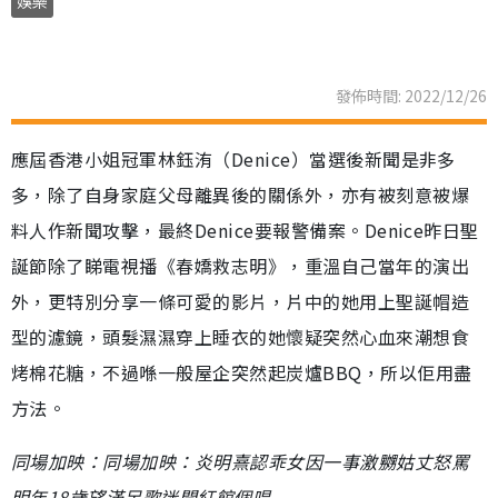
娛樂
發佈時間: 2022/12/26
應屆香港小姐冠軍林鈺洧（Denice）當選後新聞是非多
多，除了自身家庭父母離異後的關係外，亦有被刻意被爆
料人作新聞攻擊，最終Denice要報警備案。Denice昨日聖
誕節除了睇電視播《春嬌救志明》，重溫自己當年的演出
外，更特別分享一條可愛的影片，片中的她用上聖誕帽造
型的濾鏡，頭髮濕濕穿上睡衣的她懷疑突然心血來潮想食
烤棉花糖，不過喺一般屋企突然起炭爐BBQ，所以佢用盡
方法。
同場加映：同場加映：炎明熹認乖女因一事激嬲姑丈怒罵
明年18歲望滿足歌迷開紅館個唱