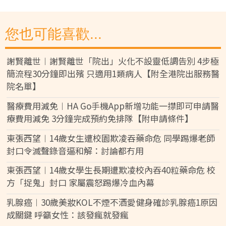
您也可能喜歡...
謝賢離世︱謝賢離世「院出」火化不設靈低調告別 4步極
簡流程30分鐘即出殯 只適用1類病人【附全港院出服務醫
院名單】
醫療費用減免︱HA Go手機App新增功能一㩒即可申請醫
療費用減免 3分鐘完成預約免排隊【附申請條件】
東張西望︱14歲女生遭校園欺凌吞藥命危 同學踢爆老師
封口令滅聲錄音逼和解：討論都冇用
東張西望︱14歲女學生長期遭欺凌校內吞40粒藥命危 校
方「捉鬼」封口 家屬震怒踢爆冷血內幕
乳腺癌︱30歲美妝KOL不煙不酒愛健身確診乳腺癌1原因
成關鍵 呼籲女性：該發瘋就發瘋