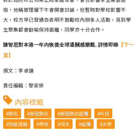
宿，他稱管理層下午會開會討論，但暫時對學校影響不
大，校方早已發通告表明不鼓勵校內辦多人活動，見到學
生聚集都會勸喻保持距離，同學亦十分合作。
陳智思對本港一年內恢復全球通關感樂觀, 詳情即睇
【下一
頁】
撰文：李卓謙
責任編輯：黎家榮
內容標籤
肺炎
新冠肺炎
新冠肺炎疫情
科目
防疫措施
學校
恒大
疫情
大學