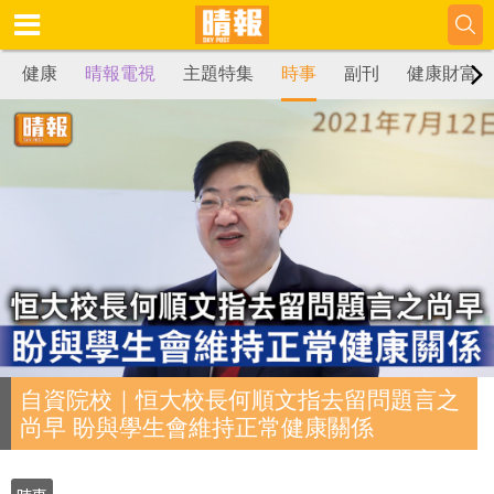
健康
晴報電視
主題特集
時事
副刊
健康財富
自資院校｜恒大校長何順文指去留問題言之
尚早 盼與學生會維持正常健康關係