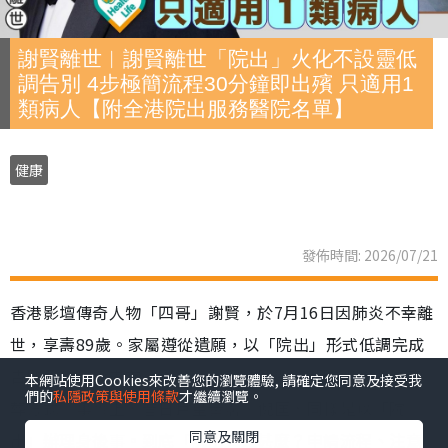
謝賢離世︱謝賢離世「院出」火化不設靈低
調告別 4步極簡流程30分鐘即出殯 只適用1
類病人【附全港院出服務醫院名單】
健康
發佈時間: 2026/07/21
香港影壇傳奇人物「四哥」謝賢，於7月16日因肺炎不幸離
世，享壽89歲。家屬遵從遺願，以「院出」形式低調完成
告別及火化，未有設靈，亦引起公眾關注「院出」這種喪
本網站使用Cookies來改善您的瀏覽體驗, 請確定您同意及接受我
們的
私隱政策與使用條款
才繼續瀏覽。
葬方式。事實上，昔日巨星黃霑、倪匡，同樣是以「院
同意及關閉
出」辦理身後事。到底「院出」是甚麼？申請流程、注意