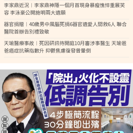
李家鼎近況︱李家鼎神隱一個月首現身暴瘦憔悴重展笑
容 李泳豪公開施明兩大遺願
器官捐贈︱40歲男中風腦死捐6器官遺愛人間救6人 聯合
醫院首辦告別禮致敬
天瑜醫療事故︱死因研訊待開庭10月審涉事醫生 天瑜爸
爸癌症抗藥指數升 抑鬱焦慮復發曾暈倒