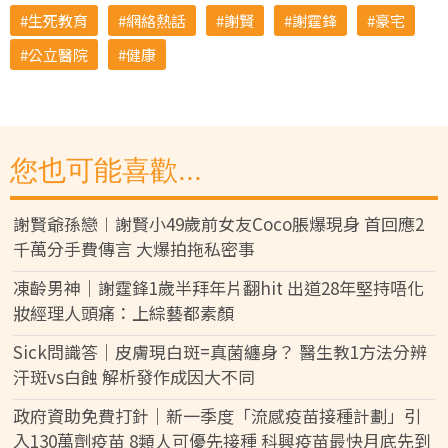
生死教育
網絡熱話
謝賢
謝霆鋒
豪宅
公立醫院
健康
您也可能喜歡...
謝賢爺孫戀︱謝賢小49歲前女友Coco脹爆現身 首回應2
千萬分手費傳言 大爆拍拖私密事
凍齡男神｜謝霆鋒1歲半拜年片翻hit 出道28年堅持唔化
妝經理人頭痛：上綜藝都素顏
Sick問識答｜皮膚現白斑=真菌纏身？ 醫生教1方法分辨
汗斑vs白蝕 解析發作成因大不同
政府資助免費打針｜新一季度「流感疫苗接種計劃」引
入130萬劑疫苗 8類人可優先接種 科興疫苗最快月底先到