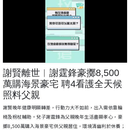
載
開
入
啟
完
音
畢
效
謝賢離世︱謝霆鋒豪擲8,500
:
2
4
.
萬購海景豪宅 聘4看護全天候
9
7
%
照料父親
謝賢晚年健康明顯轉差，行動力大不如前，出入需依靠輪
椅及枴杖輔助。兒子謝霆鋒為父親晚年生活盡顯孝心，豪
擲8,500萬購入海景豪宅供父親居住，環境清幽利於休養；