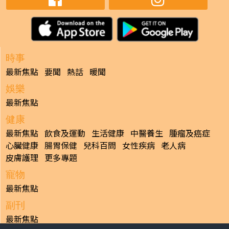
時事
最新焦點
要聞
熱話
暖聞
娛樂
最新焦點
健康
最新焦點
飲食及運動
生活健康
中醫養生
腫瘤及癌症
心臟健康
腸胃保健
兒科百問
女性疾病
老人病
皮膚護理
更多專題
寵物
最新焦點
副刊
最新焦點