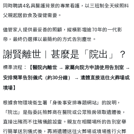
同時聘請4名具醫護背景的專業看護，以三班制全天候照料
父親起居飲食及復健需要。
儘管家人提供最妥善的照顧，縱橫影壇逾70年的一代影
帝，最終仍選擇以最簡約的方式告別塵世。
謝賢離世︱甚麼是「院出」？
標準流程：
【醫院內離世 → 家屬向院方申請使用告別室 →
安排簡單告別儀式（約30分鐘） → 遺體直接送往火葬場或
墳場】
根據食物環境衞生署「身後事安排專題網站」的說明，
「院出」是指委託殮葬商在醫院或公眾殮房領取遺體後，
直接出殯而不往殯儀館設靈。親友在相關場所的告別室舉
行簡單送別儀式後，再將遺體送往火葬場或墳場進行火葬