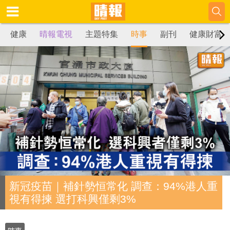
健康
晴報電視
主題特集
時事
副刊
健康財富
新冠疫苗｜補針勢恒常化 調查：94%港人重
視有得揀 選打科興僅剩3%