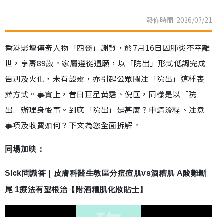
發佈時間: 2026/07/21
香港影壇傳奇人物「四哥」謝賢，於7月16日因肺炎不幸離
世，享壽89歲。家屬遵從遺願，以「院出」形式低調完成
告別及火化，未有設靈，亦引起公眾關注「院出」這種喪
葬方式。事實上，昔日巨星黃霑、倪匡，同樣是以「院
出」辦理身後事。到底「院出」是甚麼？申請流程、注意
事項及收費如何？下文為您全面拆解。
同場加映：
Sick問識答｜皮膚科醫生教區分痘痘肌vs酒糟肌 A酸難斷
尾 1療法有望根治【附酒糟肌化妝貼士】