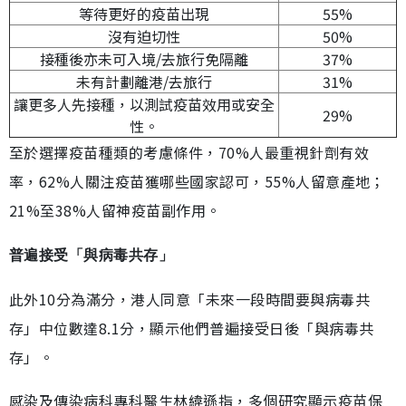
等待更好的疫苗出現
55%
沒有迫切性
50%
接種後亦未可入境/去旅行免隔離
37%
未有計劃離港/去旅行
31%
讓更多人先接種，以測試疫苗效用或安全
29%
性。
至於選擇疫苗種類的考慮條件，70%人最重視針劑有效
率，62%人關注疫苗獲哪些國家認可，55%人留意產地；
21%至38%人留神疫苗副作用。
普遍接受「與病毒共存」
此外10分為滿分，港人同意「未來一段時間要與病毒共
存」中位數達8.1分，顯示他們普遍接受日後「與病毒共
存」。
感染及傳染病科專科醫生林緯遜指，多個研究顯示疫苗保