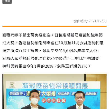
時事
發佈時間: 2021/12/05
變種病毒不斷出現免疫逃逸，日後定期新冠疫苗加強劑勢
成大勢。香港醫院藥劑師學會在10月至11月委託香港民意
研究所進行網上調查，發現受訪的5,644名成年港人中，
94%人最重視日後能否自選心儀疫苗；且對比年初調查，
揀科興者更由今年1月的28%，急降至近期的3%。