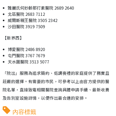
雅麗氏何妙齡那打素醫院 2689 2640
北區醫院 2683 7112
威爾斯親王醫院 3505 2342
沙田醫院 3919 7509
【新界西】
博愛醫院 2486 8920
屯門醫院 3767 7679
天水圍醫院 3513 5077
「院出」服務為追求簡約、低調喪禮的家庭提供了務實且
莊嚴的選擇。有需要的市民，可參考以上由官方提供的醫
院名單，直接致電相關醫院查詢具體申請手續、最新收費
及告別室設施詳情，以便作出最合適的安排。
內容標籤