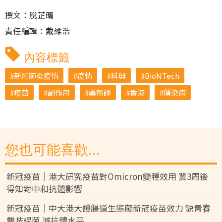
撰文：脫芷晴
責任編輯：戴維浩
內容標籤
新冠肺炎疫情
疫情
科興
BioNTech
疫苗
副作用
藥劑師
香港
傳染病
您也可能喜歡...
新冠疫苗｜港大研究疫苗對Omicron變種效用 冀3周後
得知對中和抗體影響
新冠疫苗｜中大港大證腸道生態礙新冠疫苗效力 缺青春
雙歧桿菌 減抗體水平