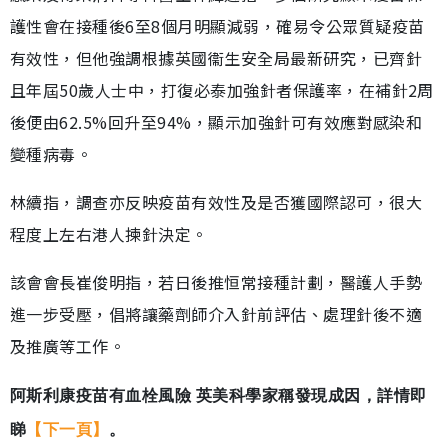
護性會在接種後6至8個月明顯減弱，確易令公眾質疑疫苗
有效性，但他強調根據英國衞生安全局最新研究，已齊針
且年屆50歲人士中，打復必泰加強針者保護率，在補針2周
後便由62.5%回升至94%，顯示加強針可有效應對感染和
變種病毒。
林續指，調查亦反映疫苗有效性及是否獲國際認可，很大
程度上左右港人揀針決定。
該會會長崔俊明指，若日後推恒常接種計劃，醫護人手勢
進一步受壓，倡將讓藥劑師介入針前評估、處理針後不適
及推廣等工作。
阿斯利康疫苗有血栓風險 英美科學家稱發現成因，詳情即
睇
【下一頁】
。