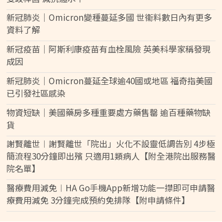
新冠肺炎｜Omicron變種蔓延多國 世衞料數日內有更多
資料了解
新冠疫苗｜阿斯利康疫苗有血栓風險 英美科學家稱發現
成因
新冠肺炎｜Omicron蔓延全球逾40國或地區 福奇指美國
已引發社區感染
物資短缺｜美國藥房多種重要處方藥售罄 逾百種藥物缺
貨
謝賢離世︱謝賢離世「院出」火化不設靈低調告別 4步極
簡流程30分鐘即出殯 只適用1類病人【附全港院出服務醫
院名單】
醫療費用減免︱HA Go手機App新增功能一㩒即可申請醫
療費用減免 3分鐘完成預約免排隊【附申請條件】