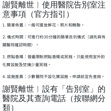
謝賢離世︱使用醫院告別室注
意事項（官方指引）
1. 簡單佈置：一般可擺放鮮花、照片和輓聯。
2. 儀式時間：可進行約30分鐘的簡單告別儀式（請先與有
關醫院確認時間）。
3. 燃點香燭：普遍限制燃點香燭或冥鏹，只能使用室外的
化寶設施及焚燒少量冥鏹。
4. 設施差異：少數醫院不設化寶設施，申請前宜先查詢。
謝賢離世︱設有「告別室」的
醫院及其查詢電話（按聯網分
類）