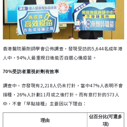
香港醫院藥劑師學會公佈調查，發現受訪的5,644名成年港
人中，94%人最重視日後能否自選心儀疫苗。
70%受訪者重視針劑有效率
調查中，亦發現有2,218人仍未打針，當中47%人表明不會
接種，26%人計劃11月或之後打針。而有意打針的573人
中，不會「早點接種」主要因以下理由：
佔百分比(可選多
理由
項)