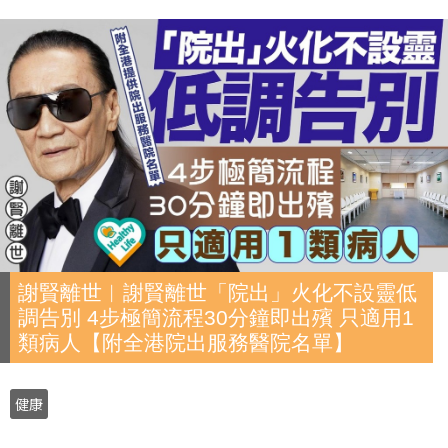
謝賢離世︱謝賢離世「院出」火化不設靈低
調告別 4步極簡流程30分鐘即出殯 只適用1
類病人【附全港院出服務醫院名單】
健康