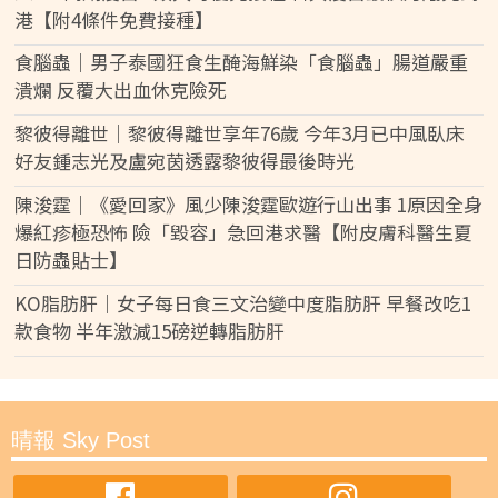
港【附4條件免費接種】
食腦蟲｜男子泰國狂食生醃海鮮染「食腦蟲」腸道嚴重
潰爛 反覆大出血休克險死
黎彼得離世｜黎彼得離世享年76歲 今年3月已中風臥床
好友鍾志光及盧宛茵透露黎彼得最後時光
陳浚霆｜《愛回家》風少陳浚霆歐遊行山出事 1原因全身
爆紅疹極恐怖 險「毀容」急回港求醫【附皮膚科醫生夏
日防蟲貼士】
KO脂肪肝｜女子每日食三文治變中度脂肪肝 早餐改吃1
款食物 半年激減15磅逆轉脂肪肝
晴報 Sky Post