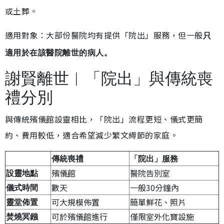
或土葬。
適用對象：大部份醫院均有提供「院出」服務，但一般
只
適用於在該醫院離世的病人。
謝賢離世︱「院出」與傳統喪
禮分別
與傳統殯儀館設靈相比，「院出」流程更短、儀式更簡
約、費用較低，適合希望減少繁文縟節的家庭。
傳統喪禮
「院出」服務
殯儀館
醫院告別室
設靈地點
數天
一般30分鐘內
儀式時間
可大規模佈置
簡單鮮花、照片
靈堂佈置
可於殯儀館進行
僅限室外化寶設施
焚燒冥鏹