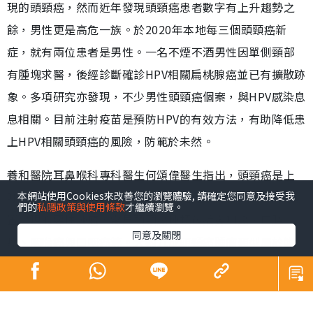
HPV相關頭頸癌新症上升 男性高危
健康
發佈時間: 2023/10/06
不少人以為煙酒不沾，就不會患上在口咽與口腔等部位出
現的頭頸癌，然而近年發現頭頸癌患者數字有上升趨勢之
餘，男性更是高危一族。於2020年本地每三個頭頸癌新
本網站使用Cookies來改善您的瀏覽體驗, 請確定您同意及接受我
們的
私隱政策與使用條款
才繼續瀏覽。
症，就有兩位患者是男性。一名不煙不酒男性因單側頸部
有腫塊求醫，後經診斷確診HPV相關扁桃腺癌並已有擴散跡
同意及關閉
象。多項研究亦發現，不少男性頭頸癌個案，與HPV感染息
息相關。目前注射疫苗是預防HPV的有效方法，有助降低患
上HPV相關頭頸癌的風險，防範於未然。