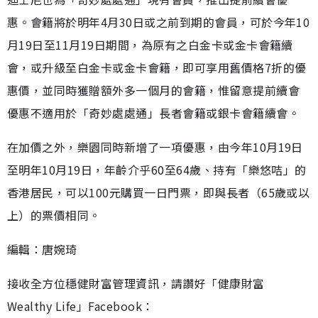
惠。會籍將於明年4月30日或之前到期的會員，可於今年10
月19日至11月19日期間，為原有之白金卡或金卡會籍續
會，或升級至白金卡或金卡會籍，即可享用舊價格7折的優
惠價，並同時獲贈額外多一個月的會籍，惟留意提前續會
優惠不適用於「奇妙處處通」長者會籍或銀卡會籍續會。
在加價之外，樂園同時新增了一項優惠，由今年10月19日
至明年10月19日，年齡介乎60至64歲、持有「樂悠咭」的
香港居民，可以100元購買一日門票，即與長者（65歲或以
上）的票價相同。
編輯：唐婉琦
接收全方位穩健財富管理資訊，請讚好「健康財富
Wealthy Life」Facebook：