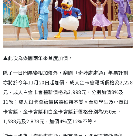
▲此次為樂園兩年來首度加價。
除了一日門票變相加價外，樂園「奇妙處處通」年票計劃
亦將於今年11月20日起加價。成人金卡會籍新價格為2,228
元，成人白金卡會籍新價格為3,998元，分別加價8%及
11%；成人銀卡會籍價格將維持不變。至於學生及小童銀
卡會籍、金卡會籍和白金卡會籍新價格分別為950元、
1,588元及2,878元，加價4%至12%不等。
迪士尼也為「奇妙處處通」現有會員，推出提前續會優