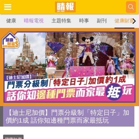
健康
晴報電視
主題特集
時事
副刊
健康財富
【迪士尼加價】門票分級制「特定日子」加
價約1成 話你知邊種門票而家最抵玩