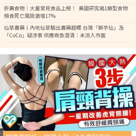
折壽食物｜大量常見食品上榜！ 美國研究揭1類型食物
頻食死亡風險激增17%
仙草農藥丨內地仙草驗出農藥超標 台灣「鮮芋仙」及
「CoCo」疑涉事 供應商急澄清：未流入市面