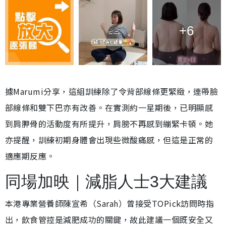
+6
據Marumi分享，這組訓練除了令背部線條更緊緻，連帶臉
部線條和雙下巴亦有改善。在實測約一星期後，已明顯感
到肩胛骨的活動度有所提升，肩膀不再感到繃緊卡頓。她
亦提醒，訓練初期身體會出現些微酸痛感，但這是正常的
適應期反應。
同場加映｜減脂人士3大建議
本港專業營養師陳宣希（Sarah）曾接受TOPick訪問時指
出，飲食管控是減肥成功的關鍵，故此建議一個既安全又