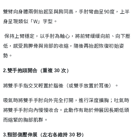
雙臂向身體兩側抬起至與肩同高，手肘彎曲呈90度，上半
身呈現類似「W」字型。
保持上臂穩定，以手肘為軸心，將前臂緩緩向前、向下壓
低，感受肩胛骨與背部的收縮，隨後再抬起恢復初始姿
勢。
2.雙手抱頭開合（重複 30 次）
將雙手手指交叉輕置於腦後（或雙手放置於耳後）。
吸氣時將雙手手肘向外完全打開，進行深度擴胸；吐氣時
將雙手手肘向內慢慢收合。此動作有助於伸展因長期低頭
而縮緊的胸部肌群。
3.頸部側壓伸展（左右各維持 30 秒）