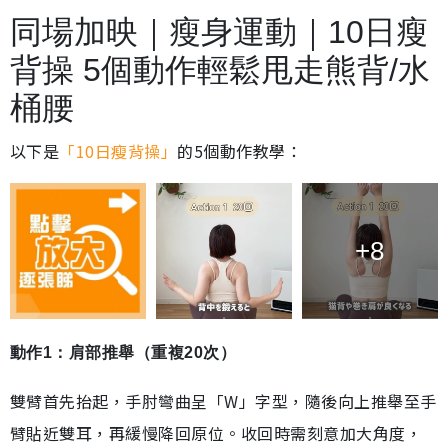
同場加映｜瘦身運動｜10日瘦
背操 5個動作輕鬆甩走熊背/水
桶腰
以下是
「10日瘦背操」
的5個動作教學：
+8
動作1：肩部推舉（重複20次）
雙臂首先抬起，手肘彎曲呈「W」字型，隨後向上推舉至手
臂貼近雙耳，再緩慢降回原位。收回時需刻意加大角度，