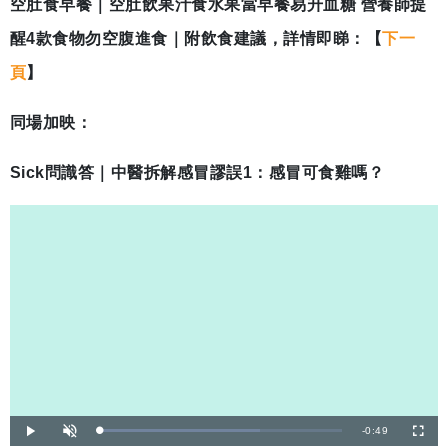
空肚食早餐｜空肚飲果汁食水果當早餐易升血糖 營養師提
醒4款食物勿空腹進食｜附飲食建議，詳情即睇：【
下一
頁
】
同場加映：
Sick問識答｜中醫拆解感冒謬誤1：感冒可食雞嗎？
剩
-
0:49
載
播
開
全
入
放
啟
螢