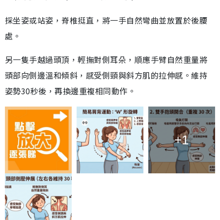
採坐姿或站姿，脊椎挺直，將一手自然彎曲並放置於後腰
處。
另一隻手越過頭頂，輕撫對側耳朵，順應手臂自然重量將
頭部向側邊溫和傾斜，感受側頸與斜方肌的拉伸感。維持
姿勢30秒後，再換邊重複相同動作。
+1