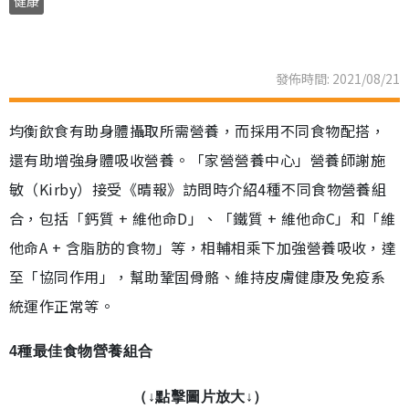
健康
發佈時間: 2021/08/21
均衡飲食有助身體攝取所需營養，而採用不同食物配搭，
還有助增強身體吸收營養。「家營營養中心」營養師謝施
敏（Kirby）接受《晴報》訪問時介紹4種不同食物營養組
合，包括「鈣質 + 維他命D」、「鐵質 + 維他命C」和「維
他命A + 含脂肪的食物」等，相輔相乘下加強營養吸收，達
至「協同作用」，幫助鞏固骨骼、維持皮膚健康及免疫系
統運作正常等。
4種最佳食物營養組合
（↓點擊圖片放大↓）