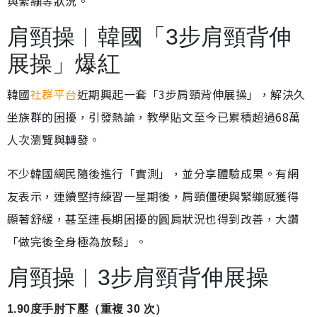
與緊繃等狀況。
肩頸操︱韓國「3步肩頸背伸
展操」爆紅
韓國
社群平台
近期興起一套「3步肩頸背伸展操」，解決久
坐族群的困擾，引發熱論，教學貼文至今已累積超過68萬
人次瀏覽與轉發。
不少韓國網民隨後進行「實測」，並分享體驗成果。有網
友表示，連續堅持練習一星期後，肩頸僵硬與緊繃感獲得
顯著舒緩，甚至連長期困擾的圓肩狀況也得到改善，大讚
「做完後全身極為放鬆」。
肩頸操︱3步肩頸背伸展操
1.90度手肘下壓（重複 30 次）