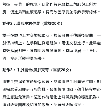
營造「夾背」的感覺。此動作旨在啟動三角肌與上斜方
肌，促進肩頸血液循環，從而改善厚肩並修飾手臂線條。
動作2：環形左右伸展（重複20次）
雙手在頭頂上方交握成環狀，接著將右手往腦後彎曲，手
肘保持朝上，左手則往側邊延伸，兩側交替進行。此舉能
有效延展側腰、背闊肌及肩側線條，有助拉展上半身比
例，令身形顯得更修長。
動作3：手肘開合/肩胛夾背（重複20次）
將雙手交握並置於後腦位置，隨後將雙手肘向後打開，期
間需感受肩胛骨互相靠攏，最後慢慢收回。動作過程中必
須注意避免聳肩。這動作能活化上背與肩胛的穩定肌群，
達到改善圓肩及駝背的效果，令背部更顯挺拔。