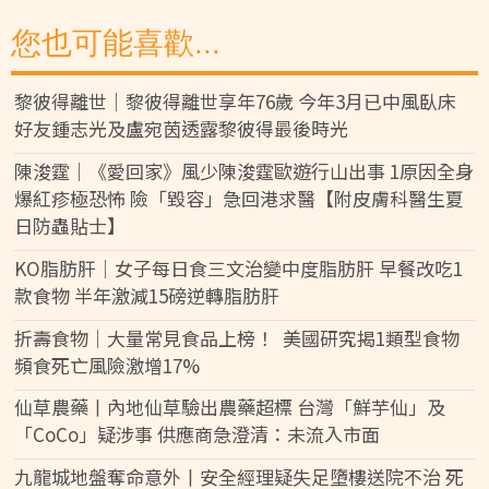
您也可能喜歡...
黎彼得離世｜黎彼得離世享年76歲 今年3月已中風臥床
好友鍾志光及盧宛茵透露黎彼得最後時光
陳浚霆｜《愛回家》風少陳浚霆歐遊行山出事 1原因全身
爆紅疹極恐怖 險「毀容」急回港求醫【附皮膚科醫生夏
日防蟲貼士】
KO脂肪肝｜女子每日食三文治變中度脂肪肝 早餐改吃1
款食物 半年激減15磅逆轉脂肪肝
折壽食物｜大量常見食品上榜！ 美國研究揭1類型食物
頻食死亡風險激增17%
仙草農藥丨內地仙草驗出農藥超標 台灣「鮮芋仙」及
「CoCo」疑涉事 供應商急澄清：未流入市面
九龍城地盤奪命意外丨安全經理疑失足墮樓送院不治 死