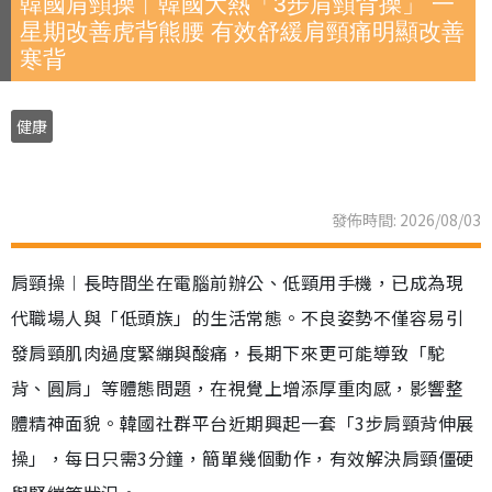
韓國肩頸操︱韓國大熱「3步肩頸背操」 一
星期改善虎背熊腰 有效舒緩肩頸痛明顯改善
寒背
健康
發佈時間: 2026/08/03
肩頸操︱長時間坐在電腦前辦公、低頸用手機，已成為現
代職場人與「低頭族」的生活常態。不良姿勢不僅容易引
發肩頸肌肉過度緊繃與酸痛，長期下來更可能導致「駝
背、圓肩」等體態問題，在視覺上增添厚重肉感，影響整
體精神面貌。韓國社群平台近期興起一套「3步肩頸背伸展
操」，每日只需3分鐘，簡單幾個動作，有效解決肩頸僵硬