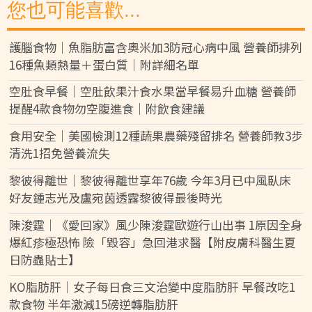
您也可能喜歡...
護腦食物｜魚脂肪富含奧米加3防冠心病中風 營養師排列
16種魚類熱量＋蛋白質｜附詳細名單
空肚食早餐｜空肚飲果汁食水果當早餐易升血糖 營養師
提醒4款食物勿空腹進食｜附飲食建議
食用安全｜美國檢測12種蔬果農藥殘留排名 營養師教3步
清洗1招免營養流失
黎彼得離世｜黎彼得離世享年76歲 今年3月已中風臥床
好友鍾志光及盧宛茵透露黎彼得最後時光
陳浚霆｜《愛回家》風少陳浚霆歐遊行山出事 1原因全身
爆紅疹極恐怖 險「毀容」急回港求醫【附皮膚科醫生夏
日防蟲貼士】
KO脂肪肝｜女子每日食三文治變中度脂肪肝 早餐改吃1
款食物 半年激減15磅逆轉脂肪肝