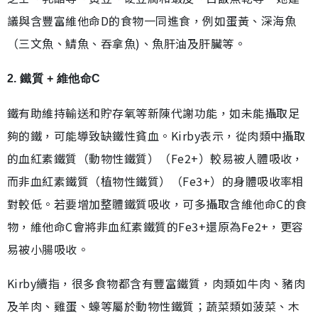
議與含豐富維他命D的食物一同進食，例如蛋黃、深海魚
（三文魚、鯖魚、吞拿魚)、魚肝油及肝臟等。
2. 鐵質 + 維他命C
鐵有助維持輸送和貯存氧等新陳代謝功能，如未能攝取足
夠的鐵，可能導致缺鐵性貧血。Kirby表示，從肉類中攝取
的血紅素鐵質（動物性鐵質）（Fe2+）較易被人體吸收，
而非血紅素鐵質（植物性鐵質）（Fe3+）的身體吸收率相
對較低。若要增加整體鐵質吸收，可多攝取含維他命C的食
物，維他命C會將非血紅素鐵質的Fe3+還原為Fe2+，更容
易被小腸吸收。
Kirby續指，很多食物都含有豐富鐵質，肉類如牛肉、豬肉
及羊肉、雞蛋、蠔等屬於動物性鐵質；蔬菜類如菠菜、木