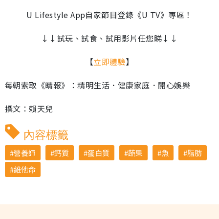
完
音
幕
餘
畢
效
U Lifestyle App自家節目登錄《U TV》專區！
:
6
時
6
.
1
↓↓試玩、試食、試用影片任您睇↓↓
間
2
%
【
立即體驗
】
每朝索取《晴報》：精明生活．健康家庭．開心娛樂
撰文：賴天兒
內容標籤
營養師
鈣質
蛋白質
蔬果
魚
脂肪
維他命