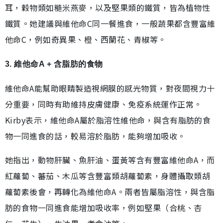
耳，穀物類如糙米燕麥，以及堅果類的鐵質，皆為植物性
鐵質。她建議與維他命C同一餐進食，一般蔬果都含豐富維
他命C，例如奇異果、橙、西蘭花、青椒等。
3. 維他命A + 含脂肪的食物
維他命A能幫助眼睛製造視網膜的感光物質，對夜間視力十
分重要，同時有助維持皮膚健康、免疫系統運作正常。
Kirby表示，維他命A屬於脂溶性維他命，與含有脂肪的食
物一同進食的話，較易溶於脂肪，能夠增加吸收。
她指出，動物肝臟、魚肝油、蛋黃等含有豐富維他命A，而
紅蘿蔔、蕃茄、木瓜等含豐富類胡蘿蔔素，身體攝取類胡
蘿蔔素後會，再轉化為維他命A。兩者皆屬脂溶性，與含脂
肪的食物一同進食能增加吸收率，例如堅果（合桃、杏