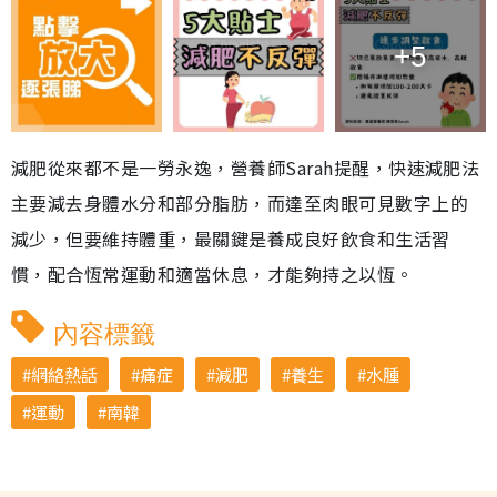
+5
減肥從來都不是一勞永逸，營養師Sarah提醒，快速減肥法
主要減去身體水分和部分脂肪，而達至肉眼可見數字上的
減少，但要維持體重，最關鍵是養成良好飲食和生活習
慣，配合恆常運動和適當休息，才能夠持之以恆。
內容標籤
網絡熱話
痛症
減肥
養生
水腫
運動
南韓