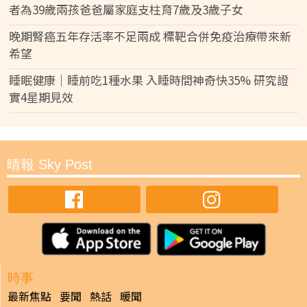
者為39歲兩孩爸爸屬家庭支柱育7歲及3歲子女
晚期腎癌五年存活率不足兩成 標靶合併免疫治療帶來新
希望
睡眠健康｜睡前吃1種水果 入睡時間神奇快35% 研究證
實4星期見效
晴報 Sky Post
時事
最新焦點
要聞
熱話
暖聞