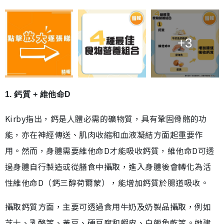
+3
1. 鈣質 + 維他命D
Kirby指出，鈣是人體必需的礦物質，具有鞏固骨骼的功
能，亦在神經傳送、肌肉收縮和血液凝結方面起重要作
用。然而，身體需要維他命D才能吸收鈣質，維他命D可透
過身體自行製造或從膳食中攝取，進入身體後會轉化為活
性維他命D（鈣三醇荷爾蒙），能增加鈣質於腸道吸收。
攝取鈣質方面，主要可透過食用牛奶及奶製品攝取，例如
芝士、乳酪等、黃豆、硬豆腐和蝦皮、白飯魚乾等。她建