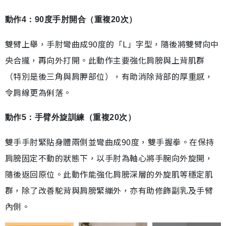
動作4：90度手肘開合（重複20次）
雙臂上舉，手肘彎曲成90度的「L」字型，隨後將雙臂向中
央合攏，再向外打開。此動作主要強化肩膀與上背肌群
（特別是後三角與肩胛部位），有助消除背部的厚重感，
令肩線更為俐落。
動作5：手臂外旋訓練（重複20次）
雙手手肘緊貼身體兩側並彎曲成90度，雙手握拳。在保持
肩膀固定不動的狀態下，以手肘為軸心將手腕向外旋開，
隨後返回原位。此動作能強化肩膀深層的外旋肌等穩定肌
群，除了改善駝背與肩膀緊繃外，亦有助修飾副乳及手臂
內側。