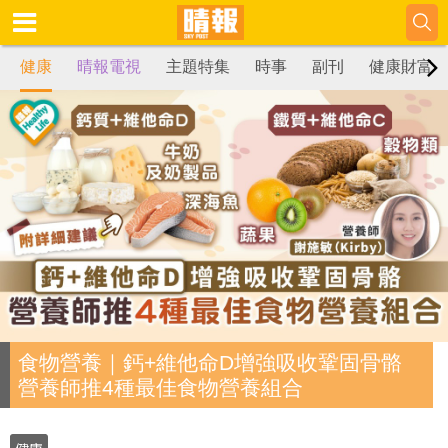
健康
晴報電視
主題特集
時事
副刊
健康財富
食物營養｜鈣+維他命D增強吸收鞏固骨骼
營養師推4種最佳食物營養組合