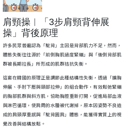
肩頸操︱「3步肩頸背伸展
操」背後原理
許多民眾普遍認為「駝背」主因是背部肌力不足，然而，
體態失衡往往源於「前側胸肌過度緊繃」與「後側背部肌
群被長期拉長」所形成的肌群拮抗失衡。
這套在韓國的原理正是調節此種結構性失衡，透過「擴胸
伸展、手肘下壓與頸部拉伸」的組合動作，有效鬆弛緊繃
的胸部肌群與斜方肌，協助胸腔重新打開，促進局部血液
與淋巴循環，使肩周的水腫被代謝掉，原本因姿勢不良造
成的肩頸厚重感與「駝背圓肩」體態，能獲得實質上的視
覺改善與結構放鬆。